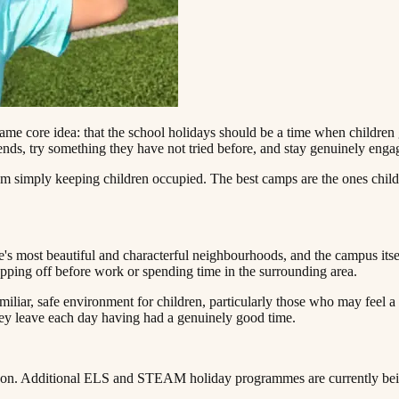
e same core idea: that the school holidays should be a time when childr
‍​ ​‍​ ‌‍​ ​ ‌‍‌​‌‍​‌​ ‌ ​ ‍​‌‍‌​‌‍‌‍​ ‍​‌‍​ ​ ‌ ​ ‌‌​‍‌‌​ ​‍​ ​‍​‍‌‌​ ‌‌‌​‌​​‍ ‍‌‍​ ‌‍‍​‌‍‍‌‌‍ ​‌‍‌​‌ ​‍‌‍‌‌‌‍ ‍​‍‌‌​ ‌‌‌​​‍‌‌ ‌‍‍ ‌‍‌‌‌ ‍‌​‍‌‌​ ​ ‌​‌​​‍‌‌​ ​ ‌​‌​​‍‌‌​ ​‍​ ​‍​ ​‍‌‍‌‍‌‍‌‍‌‍‌‌‌‍​‍​ ​ ‌‍‌​​ ​​​ ​​​ ‌‍​ ‍​​ ‍‌​‍‌‌​ ​‍​ ​‍​‍‌‌​ ‌‌‌​‌​​‍ ‍‌ ‌​‌‍‌‌‌ ‍​‌ ‌​​ ‌‍​‍‌‍​‌‌ ​ ‌‍‌‌‌‌‌‌‌ ​‍‌‍ ​​ ‌​‍‌‌​ ​‍‌​‌‍‌ ​ ‌ ‌​‌ ‌‌‌‍‌​‌‍‍‌‌‍ ​‍‌‍‌‍‍‌‌‍‌​​ ‌​ ‌‌‌‍‌‌​ ​ ​ ​‍​ ‌ ​ ​​​ ‍​‌‍‌‌​‍ ‌​ ‍‌‌‍​‌​ ‌ ​ ​​​‍ ‌​ ‌​‌‍‌‍‌‍‌​​ ‍‌​‍ ‌‌‍​‍‌‍​‍​ ‍​​ ​‌​‍ ‌​ ​​​ ‌​​ ‍‌​ ‌​​ ‌ ​ ​‌‌‍​ ​ ​​​ ‌​​ ‍​‌‍​ ​ ‌‌​‍‌‍‌ ‌​‌ ‍‌‌ ​​‌‍‌‌​ ‌‌‍ ‍‌‍‌‌‌ ‌ ‌ ​ ​‍‌‍‌ ​​‌‍​‌‌ ‌​‌‍‍​​ ‌‌‍​ ‌‍ ‌‍ ‍‌ ‌​‌‍‌‌‌‍ ‍‌ ‌​​‍‌‌​ ‌‌‌​​‍‌‌ ‌‍‍ ‌‍‌‌‌ ‍‌​‍‌‌​ ​ ‌​‌​​‍‌‌​ ​ ‌​‌​​‍‌‌​ ​‍​ ​‍​ ‌‍​ ​ ‌‍‌​‌‍​‌​ ‌ ​ ‍​‌‍‌​‌‍‌‍​ ‍​‌‍​ ​ ‌ ​ ‌‌​‍‌‌​ ​‍​ ​‍​‍‌‌​ ‌‌‌​‌​​‍ ‍‌‍​ ‌‍‍​‌‍‍‌‌‍ ​‌‍‌​
 simply keeping children occupied. The best camps are the ones children
e's most beautiful and characterful neighbourhoods, and the campus itsel
‍​ ​‍​ ‌​‌‍‌​‌‍​‍‌‍​‌​ ​‌‌‍‌​​ ‌​​‍‌‌​ ​‍​ ​‍​‍‌‌​ ‌‌‌​‌​​‍ ‍‌ ‌​‌‍‌‌‌ ‍​‌ ‌​​ ‌‍​‍‌‍​‌‌ ​ ‌‍‌‌‌‌‌‌‌ ​‍‌‍ ​​ ‌​‍‌‌​ ​‍‌​‌‍‌ ​ ‌ ‌​‌ ‌‌‌‍‌​‌‍‍‌‌‍ ​‍‌‍‌‍‍‌‌‍‌​​ ‌​ ‌‌‌‍‌‌​ ​ ​ ​‍​ ‌ ​ ​​​ ‍​‌‍‌‌​‍ ‌​ ‍‌‌‍​‌​ ‌ ​ ​​​‍ ‌​ ‌​‌‍‌‍‌‍‌​​ ‍‌​‍ ‌‌‍​‍‌‍​‍​ ‍​​ ​‌​‍ ‌​ ​​​ ‌​​ ‍‌​ ‌​​ ‌ ​ ​‌‌‍​ ​ ​​​ ‌​​ ‍​‌‍​ ​ ‌‌​‍‌‍‌ ‌​‌ ‍‌‌ ​​‌‍‌‌​ ‌‌‍ ‍‌‍‌‌‌ ‌ ‌ ​ ​‍‌‍‌ ​​‌‍​‌‌ ‌​‌‍‍​​ ‌‌‍​ ‌‍ ‌‍ ‍‌ ‌​‌‍‌‌‌‍ ‍‌ ‌​​‍‌‌​ ‌‌‌​​‍‌‌ ‌‍‍ ‌‍‌‌‌ ‍‌​‍‌‌​ ​ ‌​‌​​‍‌‌​ ​ ‌​‌​​‍‌‌​ ​‍​ ​‍​ ​ ​ ‌‌​ ‍‌​ ‍​​ ‌ ​ ‌‍​ ​‌​ ​‍‌‍‌‍​ ‍‌​ ‌ ​ ‌‌​‍‌‌​ ​‍​ ​‍​‍‌‌​ ‌‌‌​‌​​‍ ‍‌‍​ ‌‍‍​‌‍‍‌‌‍ ​‌‍‌​‌ ​‍‌‍‌‌‌‍ ‍​‍‌‌​ ‌‌‌​​‍‌‌ ‌‍‍ ‌‍‌‌‌ ‍‌​‍‌‌​ ​ ‌​‌​​‍‌‌​ ​ ‌​‌​​‍‌‌​ ​‍​ ​‍​ ​‍​ ‍​​ ‌​​ ‌‍​ ​‍​ ‌​‌‍‌​‌‍​‍‌‍​‌​ ​‌‌‍‌​​ ‌​​‍‌‌​ ​‍​ ​‍​‍‌‌​ ‌‌‌​‌​​‍ ‍‌ ‌​‌‍‌‌‌ ‍​‌ ‌​​‍‌‍‌ ​​‌‍‌‌‌ ​‍‌ ​ ‌ ​​‌‍‌‌‌‍​ ‌ ‌​‌‍‍‌‌ ‌‍‌‍‌‌​ ‌‌ ​​‌ ‌‌‌‍​‍‌‍ ​‌‍‍‌‌ ​ ‌‍‍​‌‍‌‌‌‍‌​​‍​‍‌ ‌
ar, safe environment for children, particularly those who may feel a l
‌‌ ​ ‌‍‌‌‌‌‌‌‌ ​‍‌‍ ​​ ‌​‍‌‌​ ​‍‌​‌‍‌ ​ ‌ ‌​‌ ‌‌‌‍‌​‌‍‍‌‌‍ ​‍‌‍‌‍‍‌‌‍‌​​ ‌​ ‌‌‌‍‌‌​ ​ ​ ​‍​ ‌ ​ ​​​ ‍​‌‍‌‌​‍ ‌​ ‍‌‌‍​‌​ ‌ ​ ​​​‍ ‌​ ‌​‌‍‌‍‌‍‌​​ ‍‌​‍ ‌‌‍​‍‌‍​‍​ ‍​​ ​‌​‍ ‌​ ​​​ ‌​​ ‍‌​ ‌​​ ‌ ​ ​‌‌‍​ ​ ​​​ ‌​​ ‍​‌‍​ ​ ‌‌​‍‌‍‌ ‌​‌ ‍‌‌ ​​‌‍‌‌​ ‌‌‍ ‍‌‍‌‌‌ ‌ ‌ ​ ​‍‌‍‌ ​​‌‍​‌‌ ‌​‌‍‍​​ ‌‌‍​ ‌‍ ‌‍ ‍‌ ‌​‌‍‌‌‌‍ ‍‌ ‌​​‍‌‌​ ‌‌‌​​‍‌‌ ‌‍‍ ‌‍‌‌‌ ‍‌​‍‌‌​ ​ ‌​‌​​‍‌‌​ ​ ‌​‌​​‍‌‌​ ​‍​ ​‍​ ​‍​ ‍​‌‍​‌‌‍‌​‌‍‌​​ ‍‌​ ‌‌​ ‍‌‌‍‌​​ ‍​​ ​ ​ ​ ​‍‌‌​ ​‍​ ​‍​‍‌‌​ ‌‌‌​‌​​‍ ‍‌‍​ ‌‍‍​‌‍‍‌‌‍ ​‌‍‌​‌ ​‍‌‍‌‌‌‍ ‍​‍‌‌​ ‌‌‌​​‍‌‌ ‌‍‍ ‌‍‌‌‌ ‍‌​‍‌‌​ ​ ‌​‌​​‍‌‌​ ​ ‌​‌​​‍‌‌​ ​‍​ ​‍‌‍​‍​ ‍​​ ​‌​ ‌​‌‍‌‍‌‍‌‌​ ‌ ​ ​ ​ ​‌​ ‌​‌‍​ ​ ​‍​‍‌‌​ ​‍​ ​‍​‍‌‌​ ‌‌‌​‌​​‍ ‍‌ ‌​‌‍‌‌‌ ‍​‌ ‌​​‍‌‍‌ ​​‌‍‌‌‌ ​‍‌ ​ ‌ ​​‌‍‌‌‌‍​ ‌ ‌​‌‍‍‌‌ ‌‍‌‍‌‌​ ‌‌ ​​‌ ‌‌‌‍​‍‌‍ ​‌‍‍‌‌ ​ ‌‍‍​‌‍‌‌‌‍‌​​‍​‍‌ ‌
‌ ​​‌‍‌‌​ ‌‌‍ ‍‌‍‌‌‌ ‌ ‌ ​ ​ ‍ ‌ ​​‌‍​‌‌ ‌​‌‍‍​​ ‌‌‍​ ‌‍ ‌‍ ‍‌ ‌​‌‍‌‌‌‍ ‍‌ ‌​​‍‌‌​ ‌‌‌​​‍‌‌ ‌‍‍ ‌‍‌‌‌ ‍‌​‍‌‌​ ​ ‌​‌​​‍‌‌​ ​ ‌​‌​​‍‌‌​ ​‍​ ​‍‌‍​‌​ ‌‍​ ​​​ ‌ ​ ‌‌​ ‌​​ ‌‌‌‍​ ‌‍​‌​ ​‍​ ​ ​ ‍‌​‍‌‌​ ​‍​ ​‍​‍‌‌​ ‌‌‌​‌​​‍ ‍‌‍​ ‌‍‍​‌‍‍‌‌‍ ​‌‍‌​‌ ​‍‌‍‌‌‌‍ ‍​‍‌‌​ ‌‌‌​​‍‌‌ ‌‍‍ ‌‍‌‌‌ ‍‌​‍‌‌​ ​ ‌​‌​​‍‌‌​ ​ ‌​‌​​‍‌‌​ ​‍​ ​‍‌‍‌‍​ ‍​‌‍​‌​ ​ ​ ‌‌​ ​‌‌‍‌‌​ ​ ​ ‍​​ ​​​ ‍​​ ‌​​‍‌‌​ ​‍​ ​‍​‍‌‌​ ‌‌‌​‌​​‍ ‍‌ ‌​‌‍‌‌‌ ‍​‌ ‌​​ ‌‍​‍‌‍​‌‌ ​ ‌‍‌‌‌‌‌‌‌ ​‍‌‍ ​​ ‌​‍‌‌​ ​‍‌​‌‍‌ ​ ‌ ‌​‌ ‌‌‌‍‌​‌‍‍‌‌‍ ​‍‌‍‌‍‍‌‌‍‌​​ ‌​ ‌‌‌‍‌‌​ ​ ​ ​‍​ ‌ ​ ​​​ ‍​‌‍‌‌​‍ ‌​ ‍‌‌‍​‌​ ‌ ​ ​​​‍ ‌​ ‌​‌‍‌‍‌‍‌​​ ‍‌​‍ ‌‌‍​‍‌‍​‍​ ‍​​ ​‌​‍ ‌​ ​​​ ‌​​ ‍‌​ ‌​​ ‌ ​ ​‌‌‍​ ​ ​​​ ‌​​ ‍​‌‍​ ​ ‌‌​‍‌‍