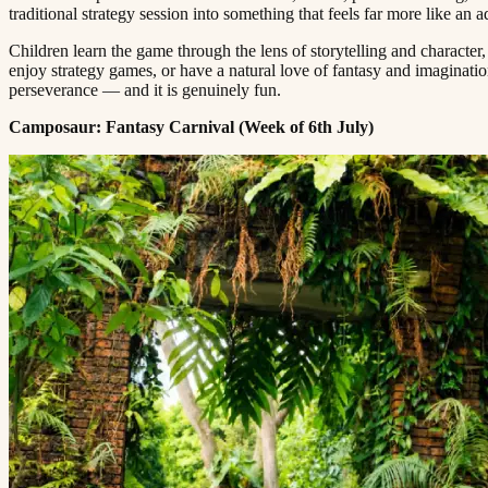
traditional strategy session into something that feels far more like an adventure.​​​​‌ ‍ ​‍​‍‌‍ ‌ ​‍‌‍‍‌‌‍‌ ‌‍‍‌‌‍ ‍​‍​‍​ ‍‍​‍​‍‌ ​ ‌‍​‌‌‍ ‍‌‍‍‌‌ ‌​‌ ‍‌​‍ ‍‌‍‍‌‌‍ ​‍​‍​‍ ​​‍​‍‌‍‍​‌ ​‍‌‍‌‌‌‍‌‍​‍​‍​ ‍‍​‍​‍​‍ ‌ ​ ‌ ‌​‌ ‌‌‌‍‌​‌‍‍‌‌‍ ​‍ ‌‍‍‌‌‍ ‍‌ ‌​‌‍‌‌‌‍ ‍‌ ‌​​‍ ‌‍‌‌‌‍‌​‌‍‍‌‌ ‌​​‍ ‌‍ ‌‌‍ ‌‍‌​‌‍‌‌​ ‌‌ ​​‌ ​‍‌‍‌‌‌ ​ ‌‍‌‌‌‍ ‍‌ ‌​‌‍​‌‌ ‌​‌‍‍‌‌‍ ‌‍ ‍​ ‍ ‌‍‍‌‌‍‌​​ ‌​ ‌‌‌‍‌‌​ ​ ​ ​‍​ ‌ ​ ​​​ ‍​‌‍‌‌​‍ ‌​ ‍‌‌‍​‌​ ‌ ​ ​​​‍ ‌​ ‌​‌‍‌‍‌‍‌​​ ‍‌​‍ ‌‌‍​‍‌‍​‍​ ‍​​ ​‌​‍ ‌​ ​​​ ‌​​ ‍‌​ ‌​​ ‌ ​ ​‌‌‍​ ​ ​​​ ‌​​ ‍​‌‍​ ​ ‌‌​ ‍ ‌ ‌​‌ ‍‌‌ ​​‌‍‌‌​ ‌‌‍ ‍‌‍‌‌‌ ‌ ‌ ​ ​ ‍ ‌ ​​‌‍​‌‌ ‌​‌‍‍​​ ‌‌‍​ ‌‍ ‌‍ ‍‌ ‌​‌‍‌‌‌‍ ‍‌ ‌​​‍‌‌​ ‌‌‌​​‍‌‌ ‌‍‍ ‌‍‌‌‌ ‍‌​‍‌‌​ ​ ‌​‌​​‍‌‌​ ​ ‌​‌​​‍‌‌​ ​‍​ ​‍​ ​ ‌‍​‌​ ‍​​ ​‌​ ‍‌​ ‌​​ ‍‌‌‍​ ‌‍‌‌‌‍‌‌​ ‌​​ ‌‍​‍‌‌​ ​‍​ ​‍​‍‌‌​ ‌‌‌​‌​​‍ ‍‌‍​ ‌‍‍​‌‍‍‌‌‍ ​‌‍‌​‌ ​‍‌‍‌‌‌‍ ‍​‍‌‌​ ‌‌‌​​‍‌‌ ‌‍‍ ‌‍‌‌‌ ‍‌​‍‌‌​ ​ ‌​‌​​‍‌‌​ ​ ‌​‌​​‍‌‌​ ​‍​ ​‍​ ‌ ​ ‍​​ ‍​‌‍​ ​ ​ ‌‍​‌​ ​ ​ ‌‍‌‍​‌‌‍​ ‌‍​‌​ ​‌​‍‌‌​ ​‍​ ​‍​‍‌‌​ ‌‌‌​‌​​‍ ‍‌ ‌​‌‍‌‌‌ ‍​‌ ‌​​ ‌‍​‍‌‍​‌‌ ​ ‌‍‌‌‌‌‌‌‌ ​‍‌‍ ​​ ‌​‍‌‌​ ​‍‌​‌‍‌ ​ ‌ ‌​‌ ‌‌‌‍‌​‌‍‍‌‌‍ ​‍‌‍‌‍‍‌‌‍‌​​ ‌​ ‌‌‌‍‌‌​ ​ ​ ​‍​ ‌ ​ ​​​ ‍​‌‍‌‌​‍ ‌​ ‍‌‌‍​‌​ ‌ ​ ​​​‍ ‌​ ‌​‌‍‌‍‌‍‌​​ ‍‌​‍ ‌‌‍​‍‌‍​‍​ ‍​​ ​‌​‍ ‌​ ​​​ ‌​​ ‍‌​ ‌​​ ‌ ​ ​‌‌‍​ ​ ​​​ ‌​​ ‍​‌‍​ ​ ‌‌​‍‌‍‌ ‌​‌ ‍‌‌ ​​‌‍‌‌​ ‌‌‍ ‍‌‍‌‌‌ ‌ ‌ ​ ​‍‌‍‌ ​​‌‍​‌‌ ‌​‌‍‍​​ ‌‌‍​ ‌‍ ‌‍ ‍‌ ‌​‌‍‌‌‌‍ ‍‌ ‌​​‍‌‌​ ‌‌‌​​‍‌‌ ‌‍‍ ‌‍‌‌‌ ‍‌​‍‌‌​ ​ ‌​‌​​‍‌‌​ ​ ‌​‌​​‍‌‌​ ​‍​ ​‍​ ​ ‌‍​‌​ ‍​​ ​‌​ ‍‌​ ‌​​ ‍‌‌‍​ ‌‍‌‌‌‍‌‌​ ‌​​ ‌‍​‍‌‌​ ​‍​ ​‍​‍‌‌​ ‌‌‌​‌​​‍ ‍‌‍​ ‌‍‍​‌‍‍‌‌‍ ​‌‍‌​‌ ​‍‌‍‌‌‌‍ ‍​‍‌‌​ ‌‌‌​​‍‌‌ ‌‍‍ ‌‍‌‌‌ ‍‌​‍‌‌​ ​ ‌​‌​​‍‌‌​ ​ ‌​‌​​‍‌‌​ ​‍​ ​‍​ 
Children learn the game through the lens of storytelling and character,
enjoy strategy games, or have a natural love of fantasy and imaginati
perseverance — and it is genuinely fun.​​​​‌ ‍ ​‍​‍‌‍ ‌ ​‍‌‍‍‌‌‍‌ ‌‍‍‌‌‍ ‍​‍​‍​ ‍‍​‍​‍‌ ​ ‌‍​‌‌‍ ‍‌‍‍‌‌ ‌​‌ ‍‌​‍ ‍‌‍‍‌‌‍ ​‍​‍​‍ ​​‍​‍‌‍‍​‌ ​‍‌‍‌‌‌‍‌‍​‍​‍​ ‍‍​‍​‍​‍ ‌ ​ ‌ ‌​‌ ‌‌‌‍‌​‌‍‍‌‌‍ ​‍ ‌‍‍‌‌‍ ‍‌ ‌​‌‍‌‌‌‍ ‍‌ ‌​​‍ ‌‍‌‌‌‍‌​‌‍‍‌‌ ‌​​‍ ‌‍ ‌‌‍ ‌‍‌​‌‍‌‌​ ‌‌ ​​‌ ​‍‌‍‌‌‌ ​ ‌‍‌‌‌‍ ‍‌ ‌​‌‍​‌‌ ‌​‌‍‍‌‌‍ ‌‍ ‍​ ‍ ‌‍‍‌‌‍‌​​ ‌​ ‌‌‌‍‌‌​ ​ ​ ​‍​ ‌ ​ ​​​ ‍​‌‍‌‌​‍ ‌​ ‍‌‌‍​‌​ ‌ ​ ​​​‍ ‌​ ‌​‌‍‌‍‌‍‌​​ ‍‌​‍ ‌‌‍​‍‌‍​‍​ ‍​​ ​‌​‍ ‌​ ​​​ ‌​​ ‍‌​ ‌​​ ‌ ​ ​‌‌‍​ ​ ​​​ ‌​​ ‍​‌‍​ ​ ‌‌​ ‍ ‌ ‌​‌ ‍‌‌ ​​‌‍‌‌​ ‌‌‍ ‍‌‍‌‌‌ ‌ ‌ ​ ​ ‍ ‌ ​​‌‍​‌‌ ‌​‌‍‍​​ ‌‌‍​ ‌‍ ‌‍ ‍‌ ‌​‌‍‌‌‌‍ ‍‌ ‌​​‍‌‌​ ‌‌‌​​‍‌‌ ‌‍‍ ‌‍‌‌‌ ‍‌​‍‌‌​ ​ ‌​‌​​‍‌‌​ ​ ‌​‌​​‍‌‌​ ​‍​ ​‍‌‍‌‍‌‍‌‍​ ​ ​ ‌‌​ ​​​ ​‍​ ​ ​ ‍‌‌‍​ ‌‍​‌​ ‌ ​ ​ ​‍‌‌​ ​‍​ ​‍​‍‌‌​ ‌‌‌​‌​​‍ ‍‌‍​ ‌‍‍​‌‍‍‌‌‍ ​‌‍‌​‌ ​‍‌‍‌‌‌‍ ‍​‍‌‌​ ‌‌‌​​‍‌‌ ‌‍‍ ‌‍‌‌‌ ‍‌​‍‌‌​ ​ ‌​‌​​‍‌‌​ ​ ‌​‌​​‍‌‌​ ​‍​ ​‍‌‍‌​​ ​‍‌‍​ ‌‍​‌‌‍‌‌‌‍​ ‌‍​ ​ ‌‍‌‍​ ​ ​ ​ ​‌​ ​ ​‍‌‌​ ​‍​ ​‍​‍‌‌​ ‌‌‌​‌​​‍ ‍‌ ‌​‌‍‌‌‌ ‍​‌ ‌​​ ‌‍​‍‌‍​‌‌ ​ ‌‍‌‌‌‌‌‌‌ ​‍‌‍ ​​ ‌​‍‌‌​ ​‍‌​‌‍‌ ​ ‌ ‌​‌ ‌‌‌‍‌​‌‍‍‌‌‍ ​‍‌‍‌‍‍‌‌‍‌​​ ‌​ ‌‌‌‍‌‌​ ​ ​ ​‍​ ‌ ​ ​​​ ‍​‌‍‌‌​‍ ‌​ ‍‌‌‍​‌​ ‌ ​ ​​​‍ ‌​ ‌​‌‍‌‍‌‍‌​​ ‍‌​‍ ‌‌‍​‍‌‍​‍​ ‍​​ ​‌​‍ ‌​ ​​​ ‌​​ ‍‌​ ‌​​ ‌ ​ ​‌‌‍​ ​ ​​​ ‌​​ ‍​‌‍​ ​ ‌‌​‍‌‍‌ ‌​‌ ‍‌‌ ​​‌‍‌‌​ ‌‌‍ ‍‌‍‌‌‌ ‌ ‌ ​ ​‍‌‍‌ ​​‌‍​‌‌ ‌​‌‍‍​​ ‌‌‍​ ‌‍ ‌‍ ‍‌ ‌​‌‍‌‌‌‍ ‍‌ ‌​​‍‌‌​ ‌‌‌​​‍‌‌ ‌‍‍ ‌‍‌‌‌ ‍‌​‍‌‌​ ​ ‌​‌​​‍‌‌​ ​ ‌​‌​​‍‌‌​ ​‍​ ​‍‌‍‌‍‌‍‌‍​ ​ ​ ‌‌​ ​​​ ​‍​ ​ ​ ‍‌‌‍​ ‌‍​‌​ ‌ ​ ​ ​‍‌‌​ ​‍​ ​‍​‍‌‌​ ‌‌‌​‌​​‍ ‍‌‍​ ‌‍‍​‌‍‍‌‌‍ ​‌‍‌​‌ ​‍‌‍‌‌‌‍ ‍​‍‌‌​ ‌‌‌​​‍‌‌ ‌‍‍ ‌‍‌‌‌ ‍‌​‍‌‌​ ​ ‌​‌​​‍‌‌​ ​ ‌​‌​​‍‌‌​ ​‍​ ​‍‌‍‌​​ ​‍‌‍​ ‌‍​‌‌‍‌‌‌‍​ ‌‍​ ​ ‌‍‌‍​ ​ ​ ​ ​‌​ ​ ​‍‌‌​ ​‍​ ​‍​‍‌‌​ ‌‌‌​‌​​‍ ‍‌ ‌​‌‍‌‌‌ ‍​‌ ‌​​‍‌‍‌ ​​‌‍‌‌‌ ​‍‌ ​ ‌ ​​‌‍‌‌‌‍​ ‌ ‌​‌‍‍‌‌ ‌‍‌‍‌‌​ ‌‌ ​​‌ ‌‌‌‍​‍‌‍ ​‌‍‍‌‌ ​ ‌‍‍​‌‍‌‌‌‍‌​​‍​‍‌ ‌
Camposaur: Fantasy Carnival (Week of 6th July)​​​​‌ ‍ ​‍​‍‌‍ ‌ ​‍‌‍‍‌‌‍‌ ‌‍‍‌‌‍ ‍​‍​‍​ ‍‍​‍​‍‌ ​ ‌‍​‌‌‍ ‍‌‍‍‌‌ ‌​‌ ‍‌​‍ ‍‌‍‍‌‌‍ ​‍​‍​‍ ​​‍​‍‌‍‍​‌ ​‍‌‍‌‌‌‍‌‍​‍​‍​ ‍‍​‍​‍​‍ ‌ ​ ‌ ‌​‌ ‌‌‌‍‌​‌‍‍‌‌‍ ​‍ ‌‍‍‌‌‍ ‍‌ ‌​‌‍‌‌‌‍ ‍‌ ‌​​‍ ‌‍‌‌‌‍‌​‌‍‍‌‌ ‌​​‍ ‌‍ ‌‌‍ ‌‍‌​‌‍‌‌​ ‌‌ ​​‌ ​‍‌‍‌‌‌ ​ ‌‍‌‌‌‍ ‍‌ ‌​‌‍​‌‌ ‌​‌‍‍‌‌‍ ‌‍ ‍​ ‍ ‌‍‍‌‌‍‌​​ ‌​ ‌‌‌‍‌‌​ ​ ​ ​‍​ ‌ ​ ​​​ ‍​‌‍‌‌​‍ ‌​ ‍‌‌‍​‌​ ‌ ​ ​​​‍ ‌​ ‌​‌‍‌‍‌‍‌​​ ‍‌​‍ ‌‌‍​‍‌‍​‍​ ‍​​ ​‌​‍ ‌​ ​​​ ‌​​ ‍‌​ ‌​​ ‌ ​ ​‌‌‍​ ​ ​​​ ‌​​ ‍​‌‍​ ​ ‌‌​ ‍ ‌ ‌​‌ ‍‌‌ ​​‌‍‌‌​ ‌‌‍ ‍‌‍‌‌‌ ‌ ‌ ​ ​ ‍ ‌ ​​‌‍​‌‌ ‌​‌‍‍​​ ‌‌‍​ ‌‍ ‌‍ ‍‌ ‌​‌‍‌‌‌‍ ‍‌ ‌​​‍‌‌​ ‌‌‌​​‍‌‌ ‌‍‍ ‌‍‌‌‌ ‍‌​‍‌‌​ ​ ‌​‌​​‍‌‌​ ​ ‌​‌​​‍‌‌​ ​‍​ ​‍​ ‌​​ ‍​​ ​​​ ​ ‌‍‌‌​ ‍‌​ ‍‌‌‍​‌‌‍‌‌‌‍‌‌​ ​‍‌‍‌‍​‍‌‌​ ​‍​ ​‍​‍‌‌​ ‌‌‌​‌​​‍ ‍‌‍​ ‌‍‍​‌‍‍‌‌‍ ​‌‍‌​‌ ​‍‌‍‌‌‌‍ ‍​‍‌‌​ ‌‌‌​​‍‌‌ ‌‍‍ ‌‍‌‌‌ ‍‌​‍‌‌​ ​ ‌​‌​​‍‌‌​ ​ ‌​‌​​‍‌‌​ ​‍​ ​‍​ ​‍​ ‌​​ ‌​​ ‍​​ ​‍​ ​ ​ ​‌​ ‌‍‌‍‌‍‌‍‌‍​ ‍‌​ ‍‌​‍‌‌​ ​‍​ ​‍​‍‌‌​ ‌‌‌​‌​​‍ ‍‌ ‌​‌‍‌‌‌ ‍​‌ ‌​​ ‌‍​‍‌‍​‌‌ ​ ‌‍‌‌‌‌‌‌‌ ​‍‌‍ ​​ ‌​‍‌‌​ ​‍‌​‌‍‌ ​ ‌ ‌​‌ ‌‌‌‍‌​‌‍‍‌‌‍ ​‍‌‍‌‍‍‌‌‍‌​​ ‌​ ‌‌‌‍‌‌​ ​ ​ ​‍​ ‌ ​ ​​​ ‍​‌‍‌‌​‍ ‌​ ‍‌‌‍​‌​ ‌ ​ ​​​‍ ‌​ ‌​‌‍‌‍‌‍‌​​ ‍‌​‍ ‌‌‍​‍‌‍​‍​ ‍​​ ​‌​‍ ‌​ ​​​ ‌​​ ‍‌​ ‌​​ ‌ ​ ​‌‌‍​ ​ ​​​ ‌​​ ‍​‌‍​ ​ ‌‌​‍‌‍‌ ‌​‌ ‍‌‌ ​​‌‍‌‌​ ‌‌‍ ‍‌‍‌‌‌ ‌ ‌ ​ ​‍‌‍‌ ​​‌‍​‌‌ ‌​‌‍‍​​ ‌‌‍​ ‌‍ ‌‍ ‍‌ ‌​‌‍‌‌‌‍ ‍‌ ‌​​‍‌‌​ ‌‌‌​​‍‌‌ ‌‍‍ ‌‍‌‌‌ ‍‌​‍‌‌​ ​ ‌​‌​​‍‌‌​ ​ ‌​‌​​‍‌‌​ ​‍​ ​‍​ ‌​​ ‍​​ ​​​ ​ ‌‍‌‌​ ‍‌​ ‍‌‌‍​‌‌‍‌‌‌‍‌‌​ ​‍‌‍‌‍​‍‌‌​ ​‍​ ​‍​‍‌‌​ ‌‌‌​‌​​‍ ‍‌‍​ ‌‍‍​‌‍‍‌‌‍ ​‌‍‌​‌ ​‍‌‍‌‌‌‍ ‍​‍‌‌​ ‌‌‌​​‍‌‌ ‌‍‍ ‌‍‌‌‌ ‍‌​‍‌‌​ ​ ‌​‌​​‍‌‌​ ​ ‌​‌​​‍‌‌​ ​‍​ ​‍​ ​‍​ ‌​​ ‌​​ ‍​​ ​‍​ ​ ​ ​‌​ ‌‍‌‍‌‍‌‍‌‍​ ‍‌​ ‍‌​‍‌‌​ ​‍​ ​‍​‍‌‌​ ‌‌‌​‌​​‍ ‍‌ ‌​‌‍‌‌‌ ‍​‌ ‌​​‍‌‍‌ ​​‌‍‌‌‌ ​‍‌ ​ ‌ ​​‌‍‌‌‌‍​ ‌ ‌​‌‍‍‌‌ ‌‍‌‍‌‌​ ‌‌ ​​‌ ‌‌‌‍​‍‌‍ ​‌‍‍‌‌ ​ ‌‍‍​‌‍‌‌‌‍‌​​‍​‍‌ ‌