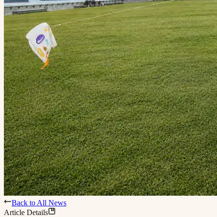
Back to All News
Article Details