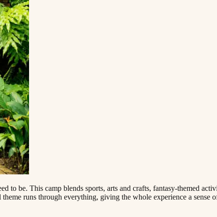
‍​ ‌‍‍​‌‍‍‌‌‍ ​‌‍‌​‌ ​‍‌‍‌‌‌‍ ‍​‍‌‌​ ‌‌‌​​‍‌‌ ‌‍‍ ‌‍‌‌‌ ‍‌​‍‌‌​ ​ ‌​‌​​‍‌‌​ ​ ‌​‌​​‍‌‌​ ​‍​ ​‍​ ​‌​ ‍​‌‍‌‌​ ‍​​ ​​​ ‌ ​ ‌‍​ ​ ​ ​​​ ‍‌​ ‍​​ ‍‌​‍‌‌​ ​‍​ ​‍​‍‌‌​ ‌‌‌​‌​​‍ ‍‌ ‌​‌‍‌‌‌ ‍​‌ ‌​​ ‌‍​‍‌‍​‌‌ ​ ‌‍‌‌‌‌‌‌‌ ​‍‌‍ ​​ ‌​‍‌‌​ ​‍‌​‌‍‌ ​ ‌ ‌​‌ ‌‌‌‍‌​‌‍‍‌‌‍ ​‍‌‍‌‍‍‌‌‍‌​​ ‌​ ‌‌‌‍‌‌​ ​ ​ ​‍​ ‌ ​ ​​​ ‍​‌‍‌‌​‍ ‌​ ‍‌‌‍​‌​ ‌ ​ ​​​‍ ‌​ ‌​‌‍‌‍‌‍‌​​ ‍‌​‍ ‌‌‍​‍‌‍​‍​ ‍​​ ​‌​‍ ‌​ ​​​ ‌​​ ‍‌​ ‌​​ ‌ ​ ​‌‌‍​ ​ ​​​ ‌​​ ‍​‌‍​ ​ ‌‌​‍‌‍‌ ‌​‌ ‍‌‌ ​​‌‍‌‌​ ‌‌‍ ‍‌‍‌‌‌ ‌ ‌ ​ ​‍‌‍‌ ​​‌‍​‌‌ ‌​‌‍‍​​ ‌‌‍​ ‌‍ ‌‍ ‍‌ ‌​‌‍‌‌‌‍ ‍‌ ‌​​‍‌‌​ ‌‌‌​​‍‌‌ ‌‍‍ ‌‍‌‌‌ ‍‌​‍‌‌​ ​ ‌​‌​​‍‌‌​ ​ ‌​‌​​‍‌‌​ ​‍​ ​‍‌‍‌​​ ​ ​ ‌‍‌‍‌‌​ ‍​‌‍‌‍​ ‌​​ ​ ​ ‍​‌‍​‍​ ​‍‌‍‌​​‍‌‌​ ​‍​ ​‍​‍‌‌​ ‌‌‌​‌​​‍ ‍‌‍​ ‌‍‍​‌‍‍‌‌‍ ​‌‍‌​‌ ​‍‌‍‌‌‌‍ ‍​‍‌‌​ ‌‌‌​​‍‌‌ ‌‍‍ ‌‍‌‌‌ ‍‌​‍‌‌​ ​ ‌​‌​​‍‌‌​ ​ ‌​‌​​‍‌‌​ ​‍​ ​‍​ ​‌​ ‍​‌‍‌‌​ ‍​​ ​​​ ‌ ​ ‌‍​ ​ ​ ​​​ ‍‌​ ‍​​ ‍‌​‍‌‌​ ​‍​ ​‍​‍‌‌​ ‌‌‌​‌​​‍ ‍‌ ‌​
l theme runs through everything, giving the whole experience a sense 