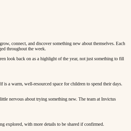
en grow, connect, and discover something new about themselves. Each
‌ ​‍‌‍‌‌‌‍ ‍​‍‌‌​ ‌‌‌​​‍‌‌ ‌‍‍ ‌‍‌‌‌ ‍‌​‍‌‌​ ​ ‌​‌​​‍‌‌​ ​ ‌​‌​​‍‌‌​ ​‍​ ​‍​ ​‍‌‍‌‍‌‍‌‍‌‍‌‌‌‍​‍​ ​ ‌‍‌​​ ​​​ ​​​ ‌‍​ ‍​​ ‍‌​‍‌‌​ ​‍​ ​‍​‍‌‌​ ‌‌‌​‌​​‍ ‍‌ ‌​‌‍‌‌‌ ‍​‌ ‌​​‍‌‍‌ ​​‌‍‌‌‌ ​‍‌ ​ ‌ ​​‌‍‌‌‌‍​ ‌ ‌​‌‍‍‌‌ ‌‍‌‍‌‌​ ‌‌ ​​‌ ‌‌‌‍​‍‌‍ ​‌‍‍‌‌ ​ ‌‍‍​‌‍‌‌‌‍‌​​‍​‍‌ ‌
 look back on as a highlight of the year, not just something to fill
f is a warm, well-resourced space for children to spend their days.
ittle nervous about trying something new. The team at Invictus
‌ ‌​‌ ‍‌‌ ​​‌‍‌‌​ ‌‌‍ ‍‌‍‌‌‌ ‌ ‌ ​ ​‍‌‍‌ ​​‌‍​‌‌ ‌​‌‍‍​​ ‌‌‍​ ‌‍ ‌‍ ‍‌ ‌​‌‍‌‌‌‍ ‍‌ ‌​​‍‌‌​ ‌‌‌​​‍‌‌ ‌‍‍ ‌‍‌‌‌ ‍‌​‍‌‌​ ​ ‌​‌​​‍‌‌​ ​ ‌​‌​​‍‌‌​ ​‍​ ​‍‌‍​‌​ ‌‍​ ​​​ ‌ ​ ‌‌​ ‌​​ ‌‌‌‍​ ‌‍​‌​ ​‍​ ​ ​ ‍‌​‍‌‌​ ​‍​ ​‍​‍‌‌​ ‌‌‌​‌​​‍ ‍‌‍​ ‌‍‍​‌‍‍‌‌‍ ​‌‍‌​‌ ​‍‌‍‌‌‌‍ ‍​‍‌‌​ ‌‌‌​​‍‌‌ ‌‍‍ ‌‍‌‌‌ ‍‌​‍‌‌​ ​ ‌​‌​​‍‌‌​ ​ ‌​‌​​‍‌‌​ ​‍​ ​‍‌‍‌‍​ ‍​‌‍​‌​ ​ ​ ‌‌​ ​‌‌‍‌‌​ ​ ​ ‍​​ ​​​ ‍​​ ‌​​‍‌‌​ ​‍​ ​‍​‍‌‌​ ‌‌‌​‌​​‍ ‍‌ ‌​‌‍‌‌‌ ‍​‌ ‌​​‍‌‍‌ ​​‌‍‌‌‌ ​‍‌ ​ ‌ ​​‌‍‌‌‌‍​ ‌ ‌​‌‍‍‌‌ ‌‍‌‍‌‌​ ‌‌ ​​‌ ‌‌‌‍​‍‌‍ ​‌‍‍‌‌ ​ ‌‍‍​‌‍‌‌‌‍‌​​‍​‍‌ ‌