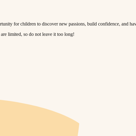
‍ ‍‌ ‌​​‍‌‌​ ‌‌‌​​‍‌‌ ‌‍‍ ‌‍‌‌‌ ‍‌​‍‌‌​ ​ ‌​‌​​‍‌‌​ ​ ‌​‌​​‍‌‌​ ​‍​ ​‍​ ‍‌​ ​‌‌‍​‍‌‍​‍‌‍‌​‌‍​‌​ ‌ ​ ‌‍​ ​‌‌‍‌​​ ‌‍‌‍‌‍​‍‌‌​ ​‍​ ​‍​‍‌‌​ ‌‌‌​‌​​‍ ‍‌‍​ ‌‍‍​‌‍‍‌‌‍ ​‌‍‌​‌ ​‍‌‍‌‌‌‍ ‍​‍‌‌​ ‌‌‌​​‍‌‌ ‌‍‍ ‌‍‌‌‌ ‍‌​‍‌‌​ ​ ‌​‌​​‍‌‌​ ​ ‌​‌​​‍‌‌​ ​‍​ ​‍‌‍‌‌​ ‌​‌‍‌‍​ ‌‍​ ​‍​ ​‍‌‍​ ​ ​​​ ​‍‌‍​‌‌‍​ ​ ‌​​‍‌‌​ ​‍​ ​‍​‍‌‌​ ‌‌‌​‌​​‍ ‍‌ ‌​‌‍‌‌‌ ‍​‌ ‌​​ ‌‍​‍‌‍​‌‌ ​ ‌‍‌‌‌‌‌‌‌ ​‍‌‍ ​​ ‌​‍‌‌​ ​‍‌​‌‍‌ ​ ‌ ‌​‌ ‌‌‌‍‌​‌‍‍‌‌‍ ​‍‌‍‌‍‍‌‌‍‌​​ ‌​ ‌‌‌‍‌‌​ ​ ​ ​‍​ ‌ ​ ​​​ ‍​‌‍‌‌​‍ ‌​ ‍‌‌‍​‌​ ‌ ​ ​​​‍ ‌​ ‌​‌‍‌‍‌‍‌​​ ‍‌​‍ ‌‌‍​‍‌‍​‍​ ‍​​ ​‌​‍ ‌​ ​​​ ‌​​ ‍‌​ ‌​​ ‌ ​ ​‌‌‍​ ​ ​​​ ‌​​ ‍​‌‍​ ​ ‌‌​‍‌‍‌ ‌​‌ ‍‌‌ ​​‌‍‌‌​ ‌‌‍ ‍‌‍‌‌‌ ‌ ‌ ​ ​‍‌‍‌ ​​‌‍​‌‌ ‌​‌‍‍​​ ‌‌‍​ ‌‍ ‌‍ ‍‌ ‌​‌‍‌‌‌‍ ‍‌ ‌​​‍‌‌​ ‌‌‌​​‍‌‌ ‌‍‍ ‌‍‌‌‌ ‍‌​‍‌‌​ ​ ‌​‌​​‍‌‌​ ​ ‌
​ ‌​​ ‌ ​ ​‌‌‍​ ​ ​​​ ‌​​ ‍​‌‍​ ​ ‌‌​ ‍ ‌ ‌​‌ ‍‌‌ ​​‌‍‌‌​ ‌‌‍ ‍‌‍‌‌‌ ‌ ‌ ​ ​ ‍ ‌ ​​‌‍​‌‌ ‌​‌‍‍​​ ‌‌‍​ ‌‍ ‌‍ ‍‌ ‌​‌‍‌‌‌‍ ‍‌ ‌​​‍‌‌​ ‌‌‌​​‍‌‌ ‌‍‍ ‌‍‌‌‌ ‍‌​‍‌‌​ ​ ‌​‌​​‍‌‌​ ​ ‌​‌​​‍‌‌​ ​‍​ ​‍‌‍‌‌‌‍‌​​ ‍​‌‍‌‌​ ​ ​ ‌​​ ​ ​ ​​‌‍‌‍​ ​‌​ ‌‌‌‍​‍​‍‌‌​ ​‍​ ​‍​‍‌‌​ ‌‌‌​‌​​‍ ‍‌‍​ ‌‍‍​‌‍‍‌‌‍ ​‌‍‌​‌ ​‍‌‍‌‌‌‍ ‍​‍‌‌​ ‌‌‌​​‍‌‌ ‌‍‍ ‌‍‌‌‌ ‍‌​‍‌‌​ ​ ‌​‌​​‍‌‌​ ​ ‌​‌​​‍‌‌​ ​‍​ ​‍​ ​‍‌‍‌​‌‍​‍‌‍​‍‌‍‌​​ ‌‌​ ​ ‌‍​‍​ ‍‌​ ‍​​ ‌​‌‍​ ​‍‌‌​ ​‍​ ​‍​‍‌‌​ ‌‌‌​‌​​‍ ‍‌ ‌​‌‍‌‌‌ ‍​‌ ‌​​ ‌‍​‍‌‍​‌‌ ​ ‌‍‌‌‌‌‌‌‌ ​‍‌‍ ​​ ‌​‍‌‌​ ​‍‌​‌‍‌ ​ ‌ ‌​‌ ‌‌‌‍‌​‌‍‍‌‌‍ ​‍‌‍‌‍‍‌‌‍‌​​ ‌​ ‌‌‌‍‌‌​ ​ ​ ​‍​ ‌ ​ ​​​ ‍​‌‍‌‌​‍ ‌​ ‍‌‌‍​‌​ ‌ ​ ​​​‍ ‌​ ‌​‌‍‌‍‌‍‌​​ ‍‌​‍ ‌‌‍​‍‌‍​‍​ ‍​​ ​‌​‍ ‌​ ​​​ ‌​​ ‍‌​ ‌​​ ‌ ​ ​‌‌‍​ ​ ​​​ ‌​​ ‍​‌‍​ ​ ‌‌​‍‌‍‌ ‌​‌ ‍‌‌ ​​‌‍‌‌​ ‌‌‍ ‍‌‍‌‌‌ ‌ ‌ ​ ​‍‌‍‌ ​​‌‍​‌‌ ‌​‌‍‍​​ ‌‌‍​ ‌‍ ‌‍ ‍‌ ‌​‌‍‌‌‌‍ ‍‌ ‌​​‍‌‌​ ‌‌‌​​‍‌‌ ‌‍‍ ‌‍‌‌‌ ‍‌​‍‌‌​ ​ ‌​‌​​‍‌‌​ ​ ‌​‌​​‍‌‌​ ​‍​ ​‍‌‍‌‌‌‍‌​​ ‍​‌‍‌‌​ ​ ​ ‌​​ ​ ​ ​​‌‍‌‍​ ​‌​ ‌‌‌‍​‍​‍‌‌​ ​‍​ ​‍​‍‌‌​ ‌‌‌​‌​​‍ ‍‌‍​ ‌‍‍​‌‍‍‌‌‍ ​‌‍‌​‌ ​‍‌‍‌‌‌‍ ‍​‍‌‌​ ‌‌‌​​‍‌‌ ‌‍‍ ‌‍‌‌‌ ‍‌​‍‌‌​ ​ ‌​‌​​‍‌‌​ ​ ‌​‌​​‍‌‌​ ​‍​ ​‍​ ​‍‌‍‌​‌‍​‍‌‍​‍‌‍‌​​ ‌‌​ ​ ‌‍​‍​ ‍‌​ ‍​​ ‌​‌‍​ ​‍‌‌​ ​‍​ ​‍​‍‌‌​ ‌‌‌​‌​​‍ ‍‌ ‌​‌‍‌‌‌ ‍​‌ ‌​​‍‌‍‌ ​​‌‍‌‌‌ ​‍‌ ​ ‌ ​​‌‍‌‌‌‍​ ‌ ‌​‌‍‍‌‌ ‌‍‌‍‌‌​ ‌‌ ​​‌ ‌‌‌‍​‍‌‍ ​‌‍‍‌‌ ​ ‌‍‍​‌‍‌‌‌‍‌​​‍​‍‌ ‌