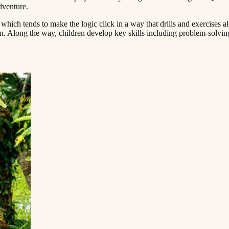
‌ ​ ‍​​ ‍​‌‍​ ​ ​ ‌‍​‌​ ​ ​ ‌‍‌‍​‌‌‍​ ‌‍​‌​ ​‌​‍‌‌​ ​‍​ ​‍​‍‌‌​ ‌‌‌​‌​​‍ ‍‌ ‌​‌‍‌‌‌ ‍​‌ ‌​​‍‌‍‌ ​​‌‍‌‌‌ ​‍‌ ​ ‌ ​​‌‍‌‌‌‍​ ‌ ‌​‌‍‍‌‌ ‌‍‌‍‌‌​ ‌‌ ​​‌ ‌‌‌‍​‍‌‍ ​‌‍‍‌‌ ​ ‌‍‍​‌‍‌‌‌‍‌​​‍​‍‌ ‌
 which tends to make the logic click in a way that drills and exercises al
on. Along the way, children develop key skills including problem-solvin