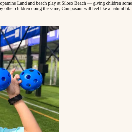
Dopamine Land and beach play at Siloso Beach — giving children someth
​ ​ ‌​‌​​‍‌‌​ ​ ‌​‌​​‍‌‌​ ​‍​ ​‍​ ‌‌​ ‌ ‌‍​‌​ ​‍‌‍‌‌‌‍‌‍‌‍​‍‌‍​‍‌‍‌‌‌‍​‌‌‍​‍​ ‌ ​‍‌‌​ ​‍​ ​‍​‍‌‌​ ‌‌‌​‌​​‍ ‍‌ ‌​‌‍‌‌‌ ‍​‌ ‌​​ ‌‍​‍‌‍​‌‌ ​ ‌‍‌‌‌‌‌‌‌ ​‍‌‍ ​​ ‌​‍‌‌​ ​‍‌​‌‍‌ ​ ‌ ‌​‌ ‌‌‌‍‌​‌‍‍‌‌‍ ​‍‌‍‌‍‍‌‌‍‌​​ ‌​ ‌‌‌‍‌‌​ ​ ​ ​‍​ ‌ ​ ​​​ ‍​‌‍‌‌​‍ ‌​ ‍‌‌‍​‌​ ‌ ​ ​​​‍ ‌​ ‌​‌‍‌‍‌‍‌​​ ‍‌​‍ ‌‌‍​‍‌‍​‍​ ‍​​ ​‌​‍ ‌​ ​​​ ‌​​ ‍‌​ ‌​​ ‌ ​ ​‌‌‍​ ​ ​​​ ‌​​ ‍​‌‍​ ​ ‌‌​‍‌‍‌ ‌​‌ ‍‌‌ ​​‌‍‌‌​ ‌‌‍ ‍‌‍‌‌‌ ‌ ‌ ​ ​‍‌‍‌ ​​‌‍​‌‌ ‌​‌‍‍​​ ‌‌‍​ ‌‍ ‌‍ ‍‌ ‌​‌‍‌‌‌‍ ‍‌ ‌​​‍‌‌​ ‌‌‌​​‍‌‌ ‌‍‍ ‌‍‌‌‌ ‍‌​‍‌‌​ ​ ‌​‌​​‍‌‌​ ​ ‌​‌​​‍‌‌​ ​‍​ ​‍​ ‍​​ ​‍​ ​‌​ ‌‍‌‍‌‌‌‍​‌‌‍‌‌​ ​‌​ ‍‌‌‍‌​​ ‌​​ ‌‍​‍‌‌​ ​‍​ ​‍​‍‌‌​ ‌‌‌​‌​​‍ ‍‌‍​ ‌‍‍​‌‍‍‌‌‍ ​‌‍‌​‌ ​‍‌‍‌‌‌‍ ‍​‍‌‌​ ‌‌‌​​‍‌‌ ‌‍‍ ‌‍‌‌‌ ‍‌​‍‌‌​ ​ ‌​‌​​‍‌‌​ ​ ‌​‌​​‍‌‌​ ​‍​ ​‍​ ‌‌​ ‌ ‌‍​‌​ ​‍‌‍‌‌‌‍‌‍‌‍​‍‌‍​‍‌‍‌‌‌‍​‌‌‍​‍​ ‌ ​‍‌‌​ ​‍​ ​‍​‍‌‌​ ‌‌‌​‌​​‍ ‍‌ ‌​‌‍‌‌‌ ‍​‌ ‌​​‍‌‍‌ ​​‌‍‌‌‌ ​‍‌ ​ ‌ ​​‌‍‌‌‌‍​ ‌ ‌​‌‍‍‌‌ ‌‍‌‍‌‌​ ‌‌ ​​‌ ‌‌‌‍​‍‌‍ ​‌‍‍‌‌ ​ ‌‍‍​‌‍‌‌‌‍‌​​‍​‍‌ ‌