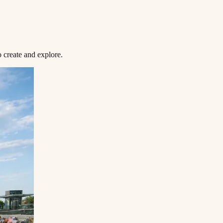
‌‌‍‌​‌‍‌‌‌ ​ ‌‍​ ‌ ​‍‌‍‍‌‌ ​​‌ ‌​‌‍‍‌‌‍ ‌‍ ‍​‍‌‍‌ ​​‌‍‌‌‌ ​‍‌ ​ ‌ ​​‌‍‌‌‌‍​ ‌ ‌​‌‍‍‌‌ ‌‍‌‍‌‌​ ‌‌ ​​‌ ‌‌‌‍​‍‌‍ ​‌‍‍‌‌ ​ ‌‍‍​‌‍‌‌‌‍‌​​‍​‍‌ ‌