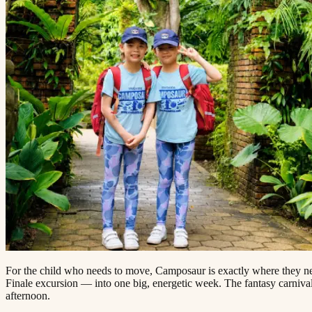
For the child who needs to move, Camposaur is exactly where they need to be. This camp blends sports, arts and crafts, fantasy-themed activities, and ​​​​‌ ‍ ​‍​‍‌‍ ‌ ​‍‌‍‍‌‌‍‌ ‌‍‍‌‌‍ ‍​‍​‍​ ‍‍​‍​‍‌ ​ ‌‍​‌‌‍ ‍‌‍‍‌‌ ‌​‌ ‍‌​‍ ‍‌‍‍‌‌‍ ​‍​‍​‍ ​​‍​‍‌‍‍​‌ ​‍‌‍‌‌‌‍‌‍​‍​‍​ ‍‍​‍​‍​‍ ‌ ​ ‌ ‌​‌ ‌‌‌‍‌​‌‍‍‌‌‍ ​‍ ‌‍‍‌‌‍ ‍‌ ‌​‌‍‌‌‌‍ ‍‌ ‌​​‍ ‌‍‌‌‌‍‌​‌‍‍‌‌ ‌​​‍ ‌‍ ‌‌‍ ‌‍‌​‌‍‌‌​ ‌‌ ​​‌ ​‍‌‍‌‌‌ ​ ‌‍‌‌‌‍ ‍‌ ‌​‌‍​‌‌ ‌​‌‍‍‌‌‍ ‌‍ ‍​ ‍ ‌‍‍‌‌‍‌​​ ‌​ ‌‌‌‍‌‌​ ​ ​ ​‍​ ‌ ​ ​​​ ‍​‌‍‌‌​‍ ‌​ ‍‌‌‍​‌​ ‌ ​ ​​​‍ ‌​ ‌​‌‍‌‍‌‍‌​​ ‍‌​‍ ‌‌‍​‍‌‍​‍​ ‍​​ ​‌​‍ ‌​ ​​​ ‌​​ ‍‌​ ‌​​ ‌ ​ ​‌‌‍​ ​ ​​​ ‌​​ ‍​‌‍​ ​ ‌‌​ ‍ ‌ ‌​‌ ‍‌‌ ​​‌‍‌‌​ ‌‌‍ ‍‌‍‌‌‌ ‌ ‌ ​ ​ ‍ ‌ ​​‌‍​‌‌ ‌​‌‍‍​​ ‌‌‍​ ‌‍ ‌‍ ‍‌ ‌​‌‍‌‌‌‍ ‍‌ ‌​​‍‌‌​ ‌‌‌​​‍‌‌ ‌‍‍ ‌‍‌‌‌ ‍‌​‍‌‌​ ​ ‌​‌​​‍‌‌​ ​ ‌​‌​​‍‌‌​ ​‍​ ​‍‌‍‌​​ ​ ​ ‌‍‌‍‌‌​ ‍​‌‍‌‍​ ‌​​ ​ ​ ‍​‌‍​‍​ ​‍‌‍‌​​‍‌‌​ ​‍​ ​‍​‍‌‌​ ‌‌‌​‌​​‍ ‍‌
Finale excursion — into one big, energetic week. The fantasy carniva
afternoon.​​​​‌ ‍ ​‍​‍‌‍ ‌ ​‍‌‍‍‌‌‍‌ ‌‍‍‌‌‍ ‍​‍​‍​ ‍‍​‍​‍‌ ​ ‌‍​‌‌‍ ‍‌‍‍‌‌ ‌​‌ ‍‌​‍ ‍‌‍‍‌‌‍ ​‍​‍​‍ ​​‍​‍‌‍‍​‌ ​‍‌‍‌‌‌‍‌‍​‍​‍​ ‍‍​‍​‍​‍ ‌ ​ ‌ ‌​‌ ‌‌‌‍‌​‌‍‍‌‌‍ ​‍ ‌‍‍‌‌‍ ‍‌ ‌​‌‍‌‌‌‍ ‍‌ ‌​​‍ ‌‍‌‌‌‍‌​‌‍‍‌‌ ‌​​‍ ‌‍ ‌‌‍ ‌‍‌​‌‍‌‌​ ‌‌ ​​‌ ​‍‌‍‌‌‌ ​ ‌‍‌‌‌‍ ‍‌ ‌​‌‍​‌‌ ‌​‌‍‍‌‌‍ ‌‍ ‍​ ‍ ‌‍‍‌‌‍‌​​ ‌​ ‌‌‌‍‌‌​ ​ ​ ​‍​ ‌ ​ ​​​ ‍​‌‍‌‌​‍ ‌​ ‍‌‌‍​‌​ ‌ ​ ​​​‍ ‌​ ‌​‌‍‌‍‌‍‌​​ ‍‌​‍ ‌‌‍​‍‌‍​‍​ ‍​​ ​‌​‍ ‌​ ​​​ ‌​​ ‍‌​ ‌​​ ‌ ​ ​‌‌‍​ ​ ​​​ ‌​​ ‍​‌‍​ ​ ‌‌​ ‍ ‌ ‌​‌ ‍‌‌ ​​‌‍‌‌​ ‌‌‍ ‍‌‍‌‌‌ ‌ ‌ ​ ​ ‍ ‌ ​​‌‍​‌‌ ‌​‌‍‍​​ ‌‌‍​ ‌‍ ‌‍ ‍‌ ‌​‌‍‌‌‌‍ ‍‌ ‌​​‍‌‌​ ‌‌‌​​‍‌‌ ‌‍‍ ‌‍‌‌‌ ‍‌​‍‌‌​ ​ ‌​‌​​‍‌‌​ ​ ‌​‌​​‍‌‌​ ​‍​ ​‍‌‍‌​​ ​ ​ ‌‍‌‍‌‌​ ‍​‌‍‌‍​ ‌​​ ​ ​ ‍​‌‍​‍​ ​‍‌‍‌​​‍‌‌​ ​‍​ ​‍​‍‌‌​ ‌‌‌​‌​​‍ ‍‌‍​ ‌‍‍​‌‍‍‌‌‍ ​‌‍‌​‌ ​‍‌‍‌‌‌‍ ‍​‍‌‌​ ‌‌‌​​‍‌‌ ‌‍‍ ‌‍‌‌‌ ‍‌​‍‌‌​ ​ ‌​‌​​‍‌‌​ ​ ‌​‌​​‍‌‌​ ​‍​ ​‍‌‍​‍‌‍‌‍​ ‍​​ ‍‌‌‍​‍‌‍‌‌‌‍​‌​ ​‍‌‍‌‍​ ‌ ​ ‍​​ ‌‍​‍‌‌​ ​‍​ ​‍​‍‌‌​ ‌‌‌​‌​​‍ ‍‌ ‌​‌‍‌‌‌ ‍​‌ ‌​​ ‌‍​‍‌‍​‌‌ ​ ‌‍‌‌‌‌‌‌‌ ​‍‌‍ ​​ ‌​‍‌‌​ ​‍‌​‌‍‌ ​ ‌ ‌​‌ ‌‌‌‍‌​‌‍‍‌‌‍ ​‍‌‍‌‍‍‌‌‍‌​​ ‌​ ‌‌‌‍‌‌​ ​ ​ ​‍​ ‌ ​ ​​​ ‍​‌‍‌‌​‍ ‌​ ‍‌‌‍​‌​ ‌ ​ ​​​‍ ‌​ ‌​‌‍‌‍‌‍‌​​ ‍‌​‍ ‌‌‍​‍‌‍​‍​ ‍​​ ​‌​‍ ‌​ ​​​ ‌​​ ‍‌​ ‌​​ ‌ ​ ​‌‌‍​ ​ ​​​ ‌​​ ‍​‌‍​ ​ ‌‌​‍‌‍‌ ‌​‌ ‍‌‌ ​​‌‍‌‌​ ‌‌‍ ‍‌‍‌‌‌ ‌ ‌ ​ ​‍‌‍‌ ​​‌‍​‌‌ ‌​‌‍‍​​ ‌‌‍​ ‌‍ ‌‍ ‍‌ ‌​‌‍‌‌‌‍ ‍‌ ‌​​‍‌‌​ ‌‌‌​​‍‌‌ ‌‍‍ ‌‍‌‌‌ ‍‌​‍‌‌​ ​ ‌​‌​​‍‌‌​ ​ ‌​‌​​‍‌‌​ ​‍​ ​‍‌‍‌​​ ​ ​ ‌‍‌‍‌‌​ ‍​‌‍‌‍​ ‌​​ ​ ​ ‍​‌‍​‍​ ​‍‌‍‌​​‍‌‌​ ​‍​ ​‍​‍‌‌​ ‌‌‌​‌​​‍ ‍‌‍​ ‌‍‍​‌‍‍‌‌‍ ​‌‍‌​‌ ​‍‌‍‌‌‌‍ ‍​‍‌‌​ ‌‌‌​​‍‌‌ ‌‍‍ ‌‍‌‌‌ ‍‌​‍‌‌​ ​ ‌​‌​​‍‌‌​ ​ ‌​‌​​‍‌‌​ ​‍​ ​‍‌‍​‍‌‍‌‍​ ‍​​ ‍‌‌‍​‍‌‍‌‌‌‍​‌​ ​‍‌‍‌‍​ ‌ ​ ‍​​ ‌‍​‍‌‌​ ​‍​ ​‍​‍‌‌​ ‌‌‌​‌​​‍ ‍‌ ‌​‌‍‌‌‌ ‍​‌ ‌​​‍‌‍‌ ​​‌‍‌‌‌ ​‍‌ ​ ‌ ​​‌‍‌‌‌‍​ ‌ ‌​‌‍‍‌‌ ‌‍‌‍‌‌​ ‌‌ ​​‌ ‌‌‌‍​‍‌‍ ​‌‍‍‌‌ ​ ‌‍‍​‌‍‌‌‌‍‌​​‍​‍‌ ‌