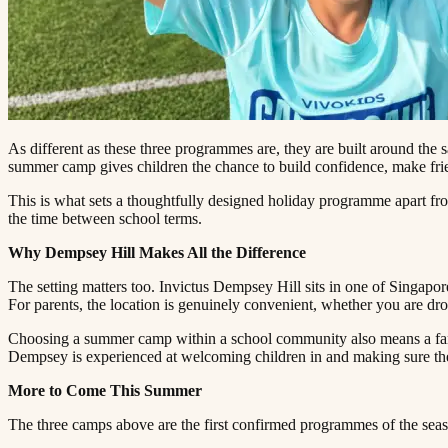
As different as these three programmes are, they are built around th
summer camp gives children the chance to build confidence, make friends, try something they have not tried before, and stay genuinely engaged throughout the week.​​​​‌ ‍ ​‍​‍‌‍ ‌ ​‍‌‍‍‌‌‍‌ ‌‍‍‌‌‍ ‍​‍​‍​ ‍‍​‍​‍‌ ​ ‌‍​‌‌‍ ‍‌‍‍‌‌ ‌​‌ ‍‌​‍ ‍‌‍‍‌‌‍ ​‍​‍​‍ ​​‍​‍‌‍‍​‌ ​‍‌‍‌‌‌‍‌‍​‍​‍​ ‍‍​‍​‍​‍ ‌ ​ ‌ ‌​‌ ‌‌‌‍‌​‌‍‍‌‌‍ ​‍ ‌‍‍‌‌‍ ‍‌ ‌​‌‍‌‌‌‍ ‍‌ ‌​​‍ ‌‍‌‌‌‍‌​‌‍‍‌‌ ‌​​‍ ‌‍ ‌‌‍ ‌‍‌​‌‍‌‌​ ‌‌ ​​‌ ​‍‌‍‌‌‌ ​ ‌‍‌‌‌‍ ‍‌ ‌​‌‍​‌‌ ‌​‌‍‍‌‌‍ ‌‍ ‍​ ‍ ‌‍‍‌‌‍‌​​ ‌​ ‌‌‌‍‌‌​ ​ ​ ​‍​ ‌ ​ ​​​ ‍​‌‍‌‌​‍ ‌​ ‍‌‌‍​‌​ ‌ ​ ​​​‍ ‌​ ‌​‌‍‌‍‌‍‌​​ ‍‌​‍ ‌‌‍​‍‌‍​‍​ ‍​​ ​‌​‍ ‌​ ​​​ ‌​​ ‍‌​ ‌​​ ‌ ​ ​‌‌‍​ ​ ​​​ ‌​​ ‍​‌‍​ ​ ‌‌​ ‍ ‌ ‌​‌ ‍‌‌ ​​‌‍‌‌​ ‌‌‍ ‍‌‍‌‌‌ ‌ ‌ ​ ​ ‍ ‌ ​​‌‍​‌‌ ‌​‌‍‍​​ ‌‌‍​ ‌‍ ‌‍ ‍‌ ‌​‌‍‌‌‌‍ ‍‌ ‌​​‍‌‌​ ‌‌‌​​‍‌‌ ‌‍‍ ‌‍‌‌‌ ‍‌​‍‌‌​ ​ ‌​‌​​‍‌‌​ ​ ‌​‌​​‍‌‌​ ​
This is what sets a thoughtfully designed holiday programme apart from
the time between school terms.​​​​‌ ‍ ​‍​‍‌‍ ‌ ​‍‌‍‍‌‌‍‌ ‌‍‍‌‌‍ ‍​‍​‍​ ‍‍​‍​‍‌ ​ ‌‍​‌‌‍ ‍‌‍‍‌‌ ‌​‌ ‍‌​‍ ‍‌‍‍‌‌‍ ​‍​‍​‍ ​​‍​‍‌‍‍​‌ ​‍‌‍‌‌‌‍‌‍​‍​‍​ ‍‍​‍​‍​‍ ‌ ​ ‌ ‌​‌ ‌‌‌‍‌​‌‍‍‌‌‍ ​‍ ‌‍‍‌‌‍ ‍‌ ‌​‌‍‌‌‌‍ ‍‌ ‌​​‍ ‌‍‌‌‌‍‌​‌‍‍‌‌ ‌​​‍ ‌‍ ‌‌‍ ‌‍‌​‌‍‌‌​ ‌‌ ​​‌ ​‍‌‍‌‌‌ ​ ‌‍‌‌‌‍ ‍‌ ‌​‌‍​‌‌ ‌​‌‍‍‌‌‍ ‌‍ ‍​ ‍ ‌‍‍‌‌‍‌​​ ‌​ ‌‌‌‍‌‌​ ​ ​ ​‍​ ‌ ​ ​​​ ‍​‌‍‌‌​‍ ‌​ ‍‌‌‍​‌​ ‌ ​ ​​​‍ ‌​ ‌​‌‍‌‍‌‍‌​​ ‍‌​‍ ‌‌‍​‍‌‍​‍​ ‍​​ ​‌​‍ ‌​ ​​​ ‌​​ ‍‌​ ‌​​ ‌ ​ ​‌‌‍​ ​ ​​​ ‌​​ ‍​‌‍​ ​ ‌‌​ ‍ ‌ ‌​‌ ‍‌‌ ​​‌‍‌‌​ ‌‌‍ ‍‌‍‌‌‌ ‌ ‌ ​ ​ ‍ ‌ ​​‌‍​‌‌ ‌​‌‍‍​​ ‌‌‍​ ‌‍ ‌‍ ‍‌ ‌​‌‍‌‌‌‍ ‍‌ ‌​​‍‌‌​ ‌‌‌​​‍‌‌ ‌‍‍ ‌‍‌‌‌ ‍‌​‍‌‌​ ​ ‌​‌​​‍‌‌​ ​ ‌​‌​​‍‌‌​ ​‍​ ​‍​ ‌ ​ ​‍​ ‌​‌‍​‌​ ‌‌‌‍​‍​ ​ ‌‍‌‌​ ‍‌​ ‍‌​ ‌‍​ ‍‌​‍‌‌​ ​‍​ ​‍​‍‌‌​ ‌‌‌​‌​​‍ ‍‌‍​ ‌‍‍​‌‍‍‌‌‍ ​‌‍‌​‌ ​‍‌‍‌‌‌‍ ‍​‍‌‌​ ‌‌‌​​‍‌‌ ‌‍‍ ‌‍‌‌‌ ‍‌​‍‌‌​ ​ ‌​‌​​‍‌‌​ ​ ‌​‌​​‍‌‌​ ​‍​ ​‍​ ‌​​ ‍​‌‍​ ​ ‌​​ ​​‌‍​‌‌‍​‌​ ‌‍‌‍‌‌​ ‌​​ ‌​​ ‍‌​‍‌‌​ ​‍​ ​‍​‍‌‌​ ‌‌‌​‌​​‍ ‍‌ ‌​‌‍‌‌‌ ‍​‌ ‌​​ ‌‍​‍‌‍​‌‌ ​ ‌‍‌‌‌‌‌‌‌ ​‍‌‍ ​​ ‌​‍‌‌​ ​‍‌​‌‍‌ ​ ‌ ‌​‌ ‌‌‌‍‌​‌‍‍‌‌‍ ​‍‌‍‌‍‍‌‌‍‌​​ ‌​ ‌‌‌‍‌‌​ ​ ​ ​‍​ ‌ ​ ​​​ ‍​‌‍‌‌​‍ ‌​ ‍‌‌‍​‌​ ‌ ​ ​​​‍ ‌​ ‌​‌‍‌‍‌‍‌​​ ‍‌​‍ ‌‌‍​‍‌‍​‍​ ‍​​ ​‌​‍ ‌​ ​​​ ‌​​ ‍‌​ ‌​​ ‌ ​ ​‌‌‍​ ​ ​​​ ‌​​ ‍​‌‍​ ​ ‌‌​‍‌‍‌ ‌​‌ ‍‌‌ ​​‌‍‌‌​ ‌‌‍ ‍‌‍‌‌‌ ‌ ‌ ​ ​‍‌‍‌ ​​‌‍​‌‌ ‌​‌‍‍​​ ‌‌‍​ ‌‍ ‌‍ ‍‌ ‌​‌‍‌‌‌‍ ‍‌ ‌​​‍‌‌​ ‌‌‌​​‍‌‌ ‌‍‍ ‌‍‌‌‌ ‍‌​‍‌‌​ ​ ‌​‌​​‍‌‌​ ​ ‌​‌​​‍‌‌​ ​‍​ ​‍​ ‌ ​ ​‍​ ‌​‌‍​‌​ ‌‌‌‍​‍​ ​ ‌‍‌‌​ ‍‌​ ‍‌​ ‌‍​ ‍‌​‍‌‌​ ​‍​ ​‍​‍‌‌​ ‌‌‌​‌​​‍ ‍‌‍​ ‌‍‍​‌‍‍‌‌‍ ​‌‍‌​‌ ​‍‌‍‌‌‌‍ ‍​‍‌‌​ ‌‌‌​​‍‌‌ ‌‍‍ ‌‍‌‌‌ ‍‌​‍‌‌​ ​ ‌​‌​​‍‌‌​ ​ ‌​‌​​‍‌‌​ ​‍​ ​‍​ ‌​​ ‍​‌‍​ ​ ‌​​ ​​‌‍​‌‌‍​‌​ ‌‍‌‍‌‌​ ‌​​ ‌​​ ‍‌​‍‌‌​ ​‍​ ​‍​‍‌‌​ ‌‌‌​‌​​‍ ‍‌ ‌​‌‍‌‌‌ ‍​‌ ‌​​‍‌‍‌ ​​‌‍‌‌‌ ​‍‌ ​ ‌ ​​‌‍‌‌‌‍​ ‌ ‌​‌‍‍‌‌ ‌‍‌‍‌‌​ ‌‌ ​​‌ ‌‌‌‍​‍‌‍ ​‌‍‍‌‌ ​ ‌‍‍​‌‍‌‌‌‍‌​​‍​‍‌ ‌
Why Dempsey Hill Makes All the Difference​​​​‌ ‍ ​‍​‍‌‍ ‌ ​‍‌‍‍‌‌‍‌ ‌‍‍‌‌‍ ‍​‍​‍​ ‍‍​‍​‍‌ ​ ‌‍​‌‌‍ ‍‌‍‍‌‌ ‌​‌ ‍‌​‍ ‍‌‍‍‌‌‍ ​‍​‍​‍ ​​‍​‍‌‍‍​‌ ​‍‌‍‌‌‌‍‌‍​‍​‍​ ‍‍​‍​‍​‍ ‌ ​ ‌ ‌​‌ ‌‌‌‍‌​‌‍‍‌‌‍ ​‍ ‌‍‍‌‌‍ ‍‌ ‌​‌‍‌‌‌‍ ‍‌ ‌​​‍ ‌‍‌‌‌‍‌​‌‍‍‌‌ ‌​​‍ ‌‍ ‌‌‍ ‌‍‌​‌‍‌‌​ ‌‌ ​​‌ ​‍‌‍‌‌‌ ​ ‌‍‌‌‌‍ ‍‌ ‌​‌‍​‌‌ ‌​‌‍‍‌‌‍ ‌‍ ‍​ ‍ ‌‍‍‌‌‍‌​​ ‌​ ‌‌‌‍‌‌​ ​ ​ ​‍​ ‌ ​ ​​​ ‍​‌‍‌‌​‍ ‌​ ‍‌‌‍​‌​ ‌ ​ ​​​‍ ‌​ ‌​‌‍‌‍‌‍‌​​ ‍‌​‍ ‌‌‍​‍‌‍​‍​ ‍​​ ​‌​‍ ‌​ ​​​ ‌​​ ‍‌​ ‌​​ ‌ ​ ​‌‌‍​ ​ ​​​ ‌​​ ‍​‌‍​ ​ ‌‌​ ‍ ‌ ‌​‌ ‍‌‌ ​​‌‍‌‌​ ‌‌‍ ‍‌‍‌‌‌ ‌ ‌ ​ ​ ‍ ‌ ​​‌‍​‌‌ ‌​‌‍‍​​ ‌‌‍​ ‌‍ ‌‍ ‍‌ ‌​‌‍‌‌‌‍ ‍‌ ‌​​‍‌‌​ ‌‌‌​​‍‌‌ ‌‍‍ ‌‍‌‌‌ ‍‌​‍‌‌​ ​ ‌​‌​​‍‌‌​ ​ ‌​‌​​‍‌‌​ ​‍​ ​‍​ ‍‌​ ‌​​ ​‍‌‍​ ​ ​ ‌‍‌​​ ‍‌​ ‍​​ ​‌‌‍‌‍‌‍​‌​ ‍​​‍‌‌​ ​‍​ ​‍​‍‌‌​ ‌‌‌​‌​​‍ ‍‌‍​ ‌‍‍​‌‍‍‌‌‍ ​‌‍‌​‌ ​‍‌‍‌‌‌‍ ‍​‍‌‌​ ‌‌‌​​‍‌‌ ‌‍‍ ‌‍‌‌‌ ‍‌​‍‌‌​ ​ ‌​‌​​‍‌‌​ ​ ‌​‌​​‍‌‌​ ​‍​ ​‍​ ‍‌‌‍‌​​ ​ ‌‍‌​​ ‌‌‌‍‌​‌‍‌​‌‍​‍​ ‌​​ ‌‍‌‍​‌​ ‌​​‍‌‌​ ​‍​ ​‍​‍‌‌​ ‌‌‌​‌​​‍ ‍‌ ‌​‌‍‌‌‌ ‍​‌ ‌​​ ‌‍​‍‌‍​‌‌ ​ ‌‍‌‌‌‌‌‌‌ ​‍‌‍ ​​ ‌​‍‌‌​ ​‍‌​‌‍‌ ​ ‌ ‌​‌ ‌‌‌‍‌​‌‍‍‌‌‍ ​‍‌‍‌‍‍‌‌‍‌​​ ‌​ ‌‌‌‍‌‌​ ​ ​ ​‍​ ‌ ​ ​​​ ‍​‌‍‌‌​‍ ‌​ ‍‌‌‍​‌​ ‌ ​ ​​​‍ ‌​ ‌​‌‍‌‍‌‍‌​​ ‍‌​‍ ‌‌‍​‍‌‍​‍​ ‍​​ ​‌​‍ ‌​ ​​​ ‌​​ ‍‌​ ‌​​ ‌ ​ ​‌‌‍​ ​ ​​​ ‌​​ ‍​‌‍​ ​ ‌‌​‍‌‍‌ ‌​‌ ‍‌‌ ​​‌‍‌‌​ ‌‌‍ ‍‌‍‌‌‌ ‌ ‌ ​ ​‍‌‍‌ ​​‌‍​‌‌ ‌​‌‍‍​​ ‌‌‍​ ‌‍ ‌‍ ‍‌ ‌​‌‍‌‌‌‍ ‍‌ ‌​​‍‌‌​ ‌‌‌​​‍‌‌ ‌‍‍ ‌‍‌‌‌ ‍‌​‍‌‌​ ​ ‌​‌​​‍‌‌​ ​ ‌​‌​​‍‌‌​ ​‍​ ​‍​ ‍‌​ ‌​​ ​‍‌‍​ ​ ​ ‌‍‌​​ ‍‌​ ‍​​ ​‌‌‍‌‍‌‍​‌​ ‍​​‍‌‌​ ​‍​ ​‍​‍‌‌​ ‌‌‌​‌​​‍ ‍‌‍​ ‌‍‍​‌‍‍‌‌‍ ​‌‍‌​‌ ​‍‌‍‌‌‌‍ ‍​‍‌‌​ ‌‌‌​​‍‌‌ ‌‍‍ ‌‍‌‌‌ ‍‌​‍‌‌​ ​ ‌​‌​​‍‌‌​ ​ ‌​‌​​‍‌‌​ ​‍​ ​‍​ ‍‌‌‍‌​​ ​ ‌‍‌​​ ‌‌‌‍‌​‌‍‌​‌‍​‍​ ‌​​ ‌‍‌‍​‌​ ‌​​‍‌‌​ ​‍​ ​‍​‍‌‌​ ‌‌‌​‌​​‍ ‍‌ ‌​‌‍‌‌‌ ‍​‌ ‌​​‍‌‍‌ ​​‌‍‌‌‌ ​‍‌ ​ ‌ ​​‌‍‌‌‌‍​ ‌ ‌​‌‍‍‌‌ ‌‍‌‍‌‌​ ‌‌ ​​‌ ‌‌‌‍​‍‌‍ ​‌‍‍‌‌ ​ ‌‍‍​‌‍‌‌‌‍‌​​‍​‍‌ ‌
The setting matters too. Invictus Dempsey Hill sits in one of Singapor
For parents, the location is genuinely convenient, whether you are dropping off before work or spending time in the surrounding area.​​​​‌ ‍ ​‍​‍‌‍ ‌ ​‍‌‍‍‌‌‍‌ ‌‍‍‌‌‍ ‍​‍​‍​ ‍‍​‍​‍‌ ​ ‌‍​‌‌‍ ‍‌‍‍‌‌ ‌​‌ ‍‌​‍ ‍‌‍‍‌‌‍ ​‍​‍​‍ ​​‍​‍‌‍‍​‌ ​‍‌‍‌‌‌‍‌‍​‍​‍​ ‍‍​‍​‍​‍ ‌ ​ ‌ ‌​‌ ‌‌‌‍‌​‌‍‍‌‌‍ ​‍ ‌‍‍‌‌‍ ‍‌ ‌​‌‍‌‌‌‍ ‍‌ ‌​​‍ ‌‍‌‌‌‍‌​‌‍‍‌‌ ‌​​‍ ‌‍ ‌‌‍ ‌‍‌​‌‍‌‌​ ‌‌ ​​‌ ​‍‌‍‌‌‌ ​ ‌‍‌‌‌‍ ‍‌ ‌​‌‍​‌‌ ‌​‌‍‍‌‌‍ ‌‍ ‍​ ‍ ‌‍‍‌‌‍‌​​ ‌​ ‌‌‌‍‌‌​ ​ ​ ​‍​ ‌ ​ ​​​ ‍​‌‍‌‌​‍ ‌​ ‍‌‌‍​‌​ ‌ ​ ​​​‍ ‌​ ‌​‌‍‌‍‌‍‌​​ ‍‌​‍ ‌‌‍​‍‌‍​‍​ ‍​​ ​‌​‍ ‌​ ​​​ ‌​​ ‍‌​ ‌​​ ‌ ​ ​‌‌‍​ ​ ​​​ ‌​​ ‍​‌‍​ ​ ‌‌​ ‍ ‌ ‌​‌ ‍‌‌ ​​‌‍‌‌​ ‌‌‍ ‍‌‍‌‌‌ ‌ ‌ ​ ​ ‍ ‌ ​​‌‍​‌‌ ‌​‌‍‍​​ ‌‌‍​ ‌‍ ‌‍ ‍‌ ‌​‌‍‌‌‌‍ ‍‌ ‌​​‍‌‌​ ‌‌‌​​‍‌‌ ‌‍‍ ‌‍‌‌‌ ‍‌​‍‌‌​ ​ ‌​‌​​‍‌‌​ ​ ‌​‌​​‍‌‌​ ​‍​ ​‍​ ​ ​ ‌‌​ ‍‌​ ‍​​ ‌ ​ ‌‍​ ​‌​ ​‍‌‍‌‍​ ‍‌​ ‌ ​ ‌‌​‍‌‌​ ​‍​ ​‍​‍‌‌​ ‌‌‌​‌​​‍ ‍‌‍​ ‌‍‍​‌‍‍‌‌‍ ​‌‍‌​‌ ​‍‌‍‌‌‌‍ ‍​‍‌‌​ ‌‌‌​​‍‌‌ ‌‍‍ ‌‍‌‌‌ ‍‌​‍‌‌​ ​ ‌​‌​​‍‌‌​ ​ ‌​‌​​‍‌‌​ ​‍​ ​‍​ ​‍​ ‍​​ ‌​​ ‌
Choosing a summer camp within a school community also means a famili
Dempsey is experienced at welcoming children in and making sure they leave each day having had a genuinely good time.​​​​‌ ‍ ​‍​‍‌‍ ‌ ​‍‌‍‍‌‌‍‌ ‌‍‍‌‌‍ ‍​‍​‍​ ‍‍​‍​‍‌ ​ ‌‍​‌‌‍ ‍‌‍‍‌‌ ‌​‌ ‍‌​‍ ‍‌‍‍‌‌‍ ​‍​‍​‍ ​​‍​‍‌‍‍​‌ ​‍‌‍‌‌‌‍‌‍​‍​‍​ ‍‍​‍​‍​‍ ‌ ​ ‌ ‌​‌ ‌‌‌‍‌​‌‍‍‌‌‍ ​‍ ‌‍‍‌‌‍ ‍‌ ‌​‌‍‌‌‌‍ ‍‌ ‌​​‍ ‌‍‌‌‌‍‌​‌‍‍‌‌ ‌​​‍ ‌‍ ‌‌‍ ‌‍‌​‌‍‌‌​ ‌‌ ​​‌ ​‍‌‍‌‌‌ ​ ‌‍‌‌‌‍ ‍‌ ‌​‌‍​‌‌ ‌​‌‍‍‌‌‍ ‌‍ ‍​ ‍ ‌‍‍‌‌‍‌​​ ‌​ ‌‌‌‍‌‌​ ​ ​ ​‍​ ‌ ​ ​​​ ‍​‌‍‌‌​‍ ‌​ ‍‌‌‍​‌​ ‌ ​ ​​​‍ ‌​ ‌​‌‍‌‍‌‍‌​​ ‍‌​‍ ‌‌‍​‍‌‍​‍​ ‍​​ ​‌​‍ ‌​ ​​​ ‌​​ ‍‌​ ‌​​ ‌ ​ ​‌‌‍​ ​ ​​​ ‌​​ ‍​‌‍​ ​ ‌‌​ ‍ ‌ ‌​‌ ‍‌‌ ​​‌‍‌‌​ ‌‌‍ ‍‌‍‌‌‌ ‌ ‌ ​ ​ ‍ ‌ ​​‌‍​‌‌ ‌​‌‍‍​​ ‌‌‍​ ‌‍ ‌‍ ‍‌ ‌​‌‍‌‌‌‍ ‍‌ ‌​​‍‌‌​ ‌‌‌​​‍‌‌ ‌‍‍ ‌‍‌‌‌ ‍‌​‍‌‌​ ​ ‌​‌​​‍‌‌​ ​ ‌​‌​​‍‌‌​ ​‍​ ​‍​ ​‍​ ‍​‌‍​‌‌‍‌​‌‍‌​​ ‍‌​ ‌‌​ ‍‌‌‍‌​​ ‍​​ ​ ​ ​ ​‍‌‌​ ​‍​ ​‍​‍‌‌​ ‌‌‌​‌​​‍ ‍‌‍​ ‌‍‍​‌‍‍‌‌‍ ​‌‍‌​‌ ​‍‌‍‌‌‌‍ ‍​‍‌‌​ ‌‌‌​​‍‌‌ ‌‍‍ ‌‍‌‌‌ ‍‌​‍‌‌​ ​ ‌​‌​​‍‌‌​ ​ ‌​‌​​‍‌‌​ ​‍​ ​‍‌‍​‍​ ‍​​ ​‌​ ‌​‌‍‌‍‌‍‌‌​ ‌ ​ ​ ​ ​‌​ ‌​‌‍​ ​ ​‍​‍‌‌​ ​‍​ ​‍​‍‌‌​ ‌‌‌​‌​​‍ ‍‌ ‌​‌‍‌‌‌ ‍​‌ ‌​​ ‌‍​‍‌‍​
More to Come This Summer​​​​‌ ‍ ​‍​‍‌‍ ‌ ​‍‌‍‍‌‌‍‌ ‌‍‍‌‌‍ ‍​‍​‍​ ‍‍​‍​‍‌ ​ ‌‍​‌‌‍ ‍‌‍‍‌‌ ‌​‌ ‍‌​‍ ‍‌‍‍‌‌‍ ​‍​‍​‍ ​​‍​‍‌‍‍​‌ ​‍‌‍‌‌‌‍‌‍​‍​‍​ ‍‍​‍​‍​‍ ‌ ​ ‌ ‌​‌ ‌‌‌‍‌​‌‍‍‌‌‍ ​‍ ‌‍‍‌‌‍ ‍‌ ‌​‌‍‌‌‌‍ ‍‌ ‌​​‍ ‌‍‌‌‌‍‌​‌‍‍‌‌ ‌​​‍ ‌‍ ‌‌‍ ‌‍‌​‌‍‌‌​ ‌‌ ​​‌ ​‍‌‍‌‌‌ ​ ‌‍‌‌‌‍ ‍‌ ‌​‌‍​‌‌ ‌​‌‍‍‌‌‍ ‌‍ ‍​ ‍ ‌‍‍‌‌‍‌​​ ‌​ ‌‌‌‍‌‌​ ​ ​ ​‍​ ‌ ​ ​​​ ‍​‌‍‌‌​‍ ‌​ ‍‌‌‍​‌​ ‌ ​ ​​​‍ ‌​ ‌​‌‍‌‍‌‍‌​​ ‍‌​‍ ‌‌‍​‍‌‍​‍​ ‍​​ ​‌​‍ ‌​ ​​​ ‌​​ ‍‌​ ‌​​ ‌ ​ ​‌‌‍​ ​ ​​​ ‌​​ ‍​‌‍​ ​ ‌‌​ ‍ ‌ ‌​‌ ‍‌‌ ​​‌‍‌‌​ ‌‌‍ ‍‌‍‌‌‌ ‌ ‌ ​ ​ ‍ ‌ ​​‌‍​‌‌ ‌​‌‍‍​​ ‌‌‍​ ‌‍ ‌‍ ‍‌ ‌​‌‍‌‌‌‍ ‍‌ ‌​​‍‌‌​ ‌‌‌​​‍‌‌ ‌‍‍ ‌‍‌‌‌ ‍‌​‍‌‌​ ​ ‌​‌​​‍‌‌​ ​ ‌​‌​​‍‌‌​ ​‍​ ​‍‌‍​‌‌‍​‌‌‍‌‌​ ‌​​ ​‌​ ​‌​ ​​​ ​‍​ ‌​​ ‌‍​ ‌‌‌‍​‍​‍‌‌​ ​‍​ ​‍​‍‌‌​ ‌‌‌​‌​​‍ ‍‌‍​ ‌‍‍​‌‍‍‌‌‍ ​‌‍‌​‌ ​‍‌‍‌‌‌‍ ‍​‍‌‌​ ‌‌‌​​‍‌‌ ‌‍‍ ‌‍‌‌‌ ‍‌​‍‌‌​ ​ ‌​‌​​‍‌‌​ ​ ‌​‌​​‍‌‌​ ​‍​ ​‍​ ‌‍‌‍‌‍​ ​​‌‍‌​​ ​‌​ ‍​​ ​‍​ ​‌​ ‍​​ ‌‌‌‍​‌​ ‍​​‍‌‌​ ​‍​ ​‍​‍‌‌​ ‌‌‌​‌​​‍ ‍‌ ‌​‌‍‌‌‌ ‍​‌ ‌​​ ‌‍​‍‌‍​‌‌ ​ ‌‍‌‌‌‌‌‌‌ ​‍‌‍ ​​ ‌​‍‌‌​ ​‍‌​‌‍‌ ​ ‌ ‌​‌ ‌‌‌‍‌​‌‍‍‌‌‍ ​‍‌‍‌‍‍‌‌‍‌​​ ‌​ ‌‌‌‍‌‌​ ​ ​ ​‍​ ‌ ​ ​​​ ‍​‌‍‌‌​‍ ‌​ ‍‌‌‍​‌​ ‌ ​ ​​​‍ ‌​ ‌​‌‍‌‍‌‍‌​​ ‍‌​‍ ‌‌‍​‍‌‍​‍​ ‍​​ ​‌​‍ ‌​ ​​​ ‌​​ ‍‌​ ‌​​ ‌ ​ ​‌‌‍​ ​ ​​​ ‌​​ ‍​‌‍​ ​ ‌‌​‍‌‍‌ ‌​‌ ‍‌‌ ​​‌‍‌‌​ ‌‌‍ ‍‌‍‌‌‌ ‌ ‌ ​ ​‍‌‍‌ ​​‌‍​‌‌ ‌​‌‍‍​​ ‌‌‍​ ‌‍ ‌‍ ‍‌ ‌​‌‍‌‌‌‍ ‍‌ ‌​​‍‌‌​ ‌‌‌​​‍‌‌ ‌‍‍ ‌‍‌‌‌ ‍‌​‍‌‌​ ​ ‌​‌​​‍‌‌​ ​ ‌​‌​​‍‌‌​ ​‍​ ​‍‌‍​‌‌‍​‌‌‍‌‌​ ‌​​ ​‌​ ​‌​ ​​​ ​‍​ ‌​​ ‌‍​ ‌‌‌‍​‍​‍‌‌​ ​‍​ ​‍​‍‌‌​ ‌‌‌​‌​​‍ ‍‌‍​ ‌‍‍​‌‍‍‌‌‍ ​‌‍‌​‌ ​‍‌‍‌‌‌‍ ‍​‍‌‌​ ‌‌‌​​‍‌‌ ‌‍‍ ‌‍‌‌‌ ‍‌​‍‌‌​ ​ ‌​‌​​‍‌‌​ ​ ‌​‌​​‍‌‌​ ​‍​ ​‍​ ‌‍‌‍‌‍​ ​​‌‍‌​​ ​‌​ ‍​​ ​‍​ ​‌​ ‍​​ ‌‌‌‍​‌​ ‍​​‍‌‌​ ​‍​ ​‍​‍‌‌​ ‌‌‌​‌​​‍ ‍‌ ‌​‌‍‌‌‌ ‍​‌ ‌​​‍‌‍‌ ​​‌‍‌‌‌ ​‍‌ ​ ‌ ​​‌‍‌‌‌‍​ ‌ ‌​‌‍‍‌‌ ‌‍‌‍‌‌​ ‌‌ ​​‌ ‌‌‌‍​‍‌‍ ​‌‍‍‌‌ ​ ‌‍‍​‌‍‌‌‌‍‌​​‍​‍‌ ‌
The three camps above are the first confirmed programmes of the season. Additional ELS and STEAM holiday programmes are currently being explored, with more details to be shared if confirmed.​​​​‌ ‍ ​‍​‍‌‍ ‌ ​‍‌‍‍‌‌‍‌ ‌‍‍‌‌‍ ‍​‍​‍​ ‍‍​‍​‍‌ ​ ‌‍​‌‌‍ ‍‌‍‍‌‌ ‌​‌ ‍‌​‍ ‍‌‍‍‌‌‍ ​‍​‍​‍ ​​‍​‍‌‍‍​‌ ​‍‌‍‌‌‌‍‌‍​‍​‍​ ‍‍​‍​‍​‍ ‌ ​ ‌ ‌​‌ ‌‌‌‍‌​‌‍‍‌‌‍ ​‍ ‌‍‍‌‌‍ ‍‌ ‌​‌‍‌‌‌‍ ‍‌ ‌​​‍ ‌‍‌‌‌‍‌​‌‍‍‌‌ ‌​​‍ ‌‍ ‌‌‍ ‌‍‌​‌‍‌‌​ ‌‌ ​​‌ ​‍‌‍‌‌‌ ​ ‌‍‌‌‌‍ ‍‌ ‌​‌‍​‌‌ ‌​‌‍‍‌‌‍ ‌‍ ‍​ ‍ ‌‍‍‌‌‍‌​​ ‌​ ‌‌‌‍‌‌​ ​ ​ ​‍​ ‌ ​ ​​​ ‍​‌‍‌‌​‍ ‌​ ‍‌‌‍​‌​ ‌ ​ ​​​‍ ‌​ ‌​‌‍‌‍‌‍‌​​ ‍‌​‍ ‌‌‍​‍‌‍​‍​ ‍​​ ​‌​‍ ‌​ ​​​ ‌​​ ‍‌​ ‌​​ ‌ ​ ​‌‌‍​ ​ ​​​ ‌​​ ‍​‌‍​ ​ ‌‌​ ‍ ‌ ‌​‌ ‍‌