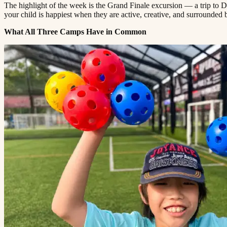
The highlight of the week is the Grand Finale excursion — a trip to 
your child is happiest when they are active, creative, and surrounded by other children doing the same, Camposaur will feel like a natural fit.​​​​‌ ‍ ​‍​‍‌‍ ‌ ​‍‌‍‍‌‌‍‌ ‌‍‍‌‌‍ ‍​‍​‍​ ‍‍​‍​‍‌ ​ ‌‍​‌‌‍ ‍‌‍‍‌‌ ‌​‌ ‍‌​‍ ‍‌‍‍‌‌‍ ​‍​‍​‍ ​​‍​‍‌‍‍​‌ ​‍‌‍‌‌‌‍‌‍​‍​‍​ ‍‍​‍​‍​‍ ‌ ​ ‌ ‌​‌ ‌‌‌‍‌​‌‍‍‌‌‍ ​‍ ‌‍‍‌‌‍ ‍‌ ‌​‌‍‌‌‌‍ ‍‌ ‌​​‍ ‌‍‌‌‌‍‌​‌‍‍‌‌ ‌​​‍ ‌‍ ‌‌‍ ‌‍‌​‌‍‌‌​ ‌‌ ​​‌ ​‍‌‍‌‌‌ ​ ‌‍‌‌‌‍ ‍‌ ‌​‌‍​‌‌ ‌​‌‍‍‌‌‍ ‌‍ ‍​ ‍ ‌‍‍‌‌‍‌​​ ‌​ ‌‌‌‍‌‌​ ​ ​ ​‍​ ‌ ​ ​​​ ‍​‌‍‌‌​‍ ‌​ ‍‌‌‍​‌​ ‌ ​ ​​​‍ ‌​ ‌​‌‍‌‍‌‍‌​​ ‍‌​‍ ‌‌‍​‍‌‍​‍​ ‍​​ ​‌​‍ ‌​ ​​​ ‌​​ ‍‌​ ‌​​ ‌ ​ ​‌‌‍​ ​ ​​​ ‌​​ ‍​‌‍​ ​ ‌‌​ ‍ ‌ ‌​‌ ‍‌‌ ​​‌‍‌‌​ ‌‌‍ ‍‌‍‌‌‌ ‌ ‌ ​ ​ ‍ ‌ ​​‌‍​‌‌ ‌​‌‍‍​​ ‌‌‍​ ‌‍ ‌‍ ‍‌ ‌​‌‍‌‌‌‍ ‍‌ ‌​​‍‌‌​ ‌‌‌​​‍‌‌ ‌‍‍ ‌‍‌‌‌ ‍‌​‍‌‌​ ​ ‌​‌​​‍‌‌​ ​ ‌​‌​​‍‌‌​ ​‍​ ​‍​ ‍​​ ​‍​ ​‌​ ‌‍‌‍‌‌‌‍​‌‌‍‌‌​ ​‌​ ‍‌‌‍‌​​ ‌​​ ‌‍​‍‌‌​ ​‍​ ​‍​‍‌‌​ ‌‌‌​‌​​‍ ‍‌‍​ ‌‍‍​‌‍‍‌‌‍ ​‌‍‌​‌ ​‍‌‍‌‌‌‍ ‍​‍‌‌​ ‌‌‌​​‍‌‌ ‌‍‍ ‌‍‌‌‌ ‍‌​‍‌‌
What All Three Camps Have in Common​​​​‌ ‍ ​‍​‍‌‍ ‌ ​‍‌‍‍‌‌‍‌ ‌‍‍‌‌‍ ‍​‍​‍​ ‍‍​‍​‍‌ ​ ‌‍​‌‌‍ ‍‌‍‍‌‌ ‌​‌ ‍‌​‍ ‍‌‍‍‌‌‍ ​‍​‍​‍ ​​‍​‍‌‍‍​‌ ​‍‌‍‌‌‌‍‌‍​‍​‍​ ‍‍​‍​‍​‍ ‌ ​ ‌ ‌​‌ ‌‌‌‍‌​‌‍‍‌‌‍ ​‍ ‌‍‍‌‌‍ ‍‌ ‌​‌‍‌‌‌‍ ‍‌ ‌​​‍ ‌‍‌‌‌‍‌​‌‍‍‌‌ ‌​​‍ ‌‍ ‌‌‍ ‌‍‌​‌‍‌‌​ ‌‌ ​​‌ ​‍‌‍‌‌‌ ​ ‌‍‌‌‌‍ ‍‌ ‌​‌‍​‌‌ ‌​‌‍‍‌‌‍ ‌‍ ‍​ ‍ ‌‍‍‌‌‍‌​​ ‌​ ‌‌‌‍‌‌​ ​ ​ ​‍​ ‌ ​ ​​​ ‍​‌‍‌‌​‍ ‌​ ‍‌‌‍​‌​ ‌ ​ ​​​‍ ‌​ ‌​‌‍‌‍‌‍‌​​ ‍‌​‍ ‌‌‍​‍‌‍​‍​ ‍​​ ​‌​‍ ‌​ ​​​ ‌​​ ‍‌​ ‌​​ ‌ ​ ​‌‌‍​ ​ ​​​ ‌​​ ‍​‌‍​ ​ ‌‌​ ‍ ‌ ‌​‌ ‍‌‌ ​​‌‍‌‌​ ‌‌‍ ‍‌‍‌‌‌ ‌ ‌ ​ ​ ‍ ‌ ​​‌‍​‌‌ ‌​‌‍‍​​ ‌‌‍​ ‌‍ ‌‍ ‍‌ ‌​‌‍‌‌‌‍ ‍‌ ‌​​‍‌‌​ ‌‌‌​​‍‌‌ ‌‍‍ ‌‍‌‌‌ ‍‌​‍‌‌​ ​ ‌​‌​​‍‌‌​ ​ ‌​‌​​‍‌‌​ ​‍​ ​‍‌‍​ ‌‍‌​‌‍‌​​ ‌‌‌‍​ ‌‍​ ​ ‌ ‌‍‌‍​ ‍‌​ ‌‌​ ​‍​ ‌‌​‍‌‌​ ​‍​ ​‍​‍‌‌​ ‌‌‌​‌​​‍ ‍‌‍​ ‌‍‍​‌‍‍‌‌‍ ​‌‍‌​‌ ​‍‌‍‌‌‌‍ ‍​‍‌‌​ ‌‌‌​​‍‌‌ ‌‍‍ ‌‍‌‌‌ ‍‌​‍‌‌​ ​ ‌​‌​​‍‌‌​ ​ ‌​‌​​‍‌‌​ ​‍​ ​‍​ ‍​‌‍​ ​ ‌​​ ‍‌‌‍​‌​ ‌‍‌‍‌‌​ ‍‌‌‍‌‍​ ​‍​ ‌‌‌‍​ ​‍‌‌​ ​‍​ ​‍​‍‌‌​ ‌‌‌​‌​​‍ ‍‌ ‌​‌‍‌‌‌ ‍​‌ ‌​​ ‌‍​‍‌‍​‌‌ ​ ‌‍‌‌‌‌‌‌‌ ​‍‌‍ ​​ ‌​‍‌‌​ ​‍‌​‌‍‌ ​ ‌ ‌​‌ ‌‌‌‍‌​‌‍‍‌‌‍ ​‍‌‍‌‍‍‌‌‍‌​​ ‌​ ‌‌‌‍‌‌​ ​ ​ ​‍​ ‌ ​ ​​​ ‍​‌‍‌‌​‍ ‌​ ‍‌‌‍​‌​ ‌ ​ ​​​‍ ‌​ ‌​‌‍‌‍‌‍‌​​ ‍‌​‍ ‌‌‍​‍‌‍​‍​ ‍​​ ​‌​‍ ‌​ ​​​ ‌​​ ‍‌​ ‌​​ ‌ ​ ​‌‌‍​ ​ ​​​ ‌​​ ‍​‌‍​ ​ ‌‌​‍‌‍‌ ‌​‌ ‍‌‌ ​​‌‍‌‌​ ‌‌‍ ‍‌‍‌‌‌ ‌ ‌ ​ ​‍‌‍‌ ​​‌‍​‌‌ ‌​‌‍‍​​ ‌‌‍​ ‌‍ ‌‍ ‍‌ ‌​‌‍‌‌‌‍ ‍‌ ‌​​‍‌‌​ ‌‌‌​​‍‌‌ ‌‍‍ ‌‍‌‌‌ ‍‌​‍‌‌​ ​ ‌​‌​​‍‌‌​ ​ ‌​‌​​‍‌‌​ ​‍​ ​‍‌‍​ ‌‍‌​‌‍‌​​ ‌‌‌‍​ ‌‍​ ​ ‌ ‌‍‌‍​ ‍‌​ ‌‌​ ​‍​ ‌‌​‍‌‌​ ​‍​ ​‍​‍‌‌​ ‌‌‌​‌​​‍ ‍‌‍​ ‌‍‍​‌‍‍‌‌‍ ​‌‍‌​‌ ​‍‌‍‌‌‌‍ ‍​‍‌‌​ ‌‌‌​​‍‌‌ ‌‍‍ ‌‍‌‌‌ ‍‌​‍‌‌​ ​ ‌​‌​​‍‌‌​ ​ ‌​‌​​‍‌‌​ ​‍​ ​‍​ ‍​‌‍​ ​ ‌​​ ‍‌‌‍​‌​ ‌‍‌‍‌‌​ ‍‌‌‍‌‍​ ​‍​ ‌‌‌‍​ ​‍‌‌​ ​‍​ ​‍​‍‌‌​ ‌‌‌​‌​​‍ ‍‌ ‌​‌‍‌‌‌ ‍​‌ ‌​​‍‌‍‌ ​​‌‍‌‌‌ ​‍‌ ​ ‌ ​​‌‍‌‌‌‍​ ‌ ‌​‌‍‍‌‌ ‌‍‌‍‌‌​ ‌‌ ​​‌ ‌‌‌‍​‍‌‍ ​‌‍‍‌‌ ​ ‌‍‍​‌‍‌‌‌‍‌​​‍​‍‌ ‌