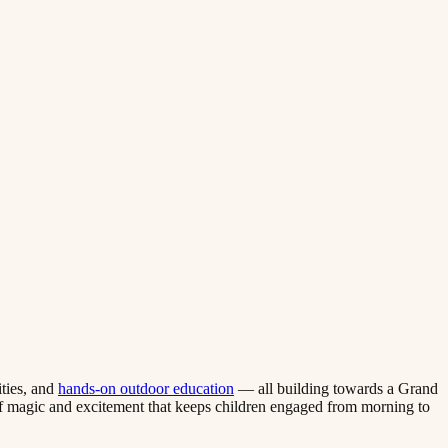
‌‍‌‌‌ ‍​‌ ‌​​‍‌‍‌ ​​‌‍‌‌‌ ​‍‌ ​ ‌ ​​‌‍‌‌‌‍​ ‌ ‌​‌‍‍‌‌ ‌‍‌‍‌‌​ ‌‌ ​​‌ ‌‌‌‍​‍‌‍ ​‌‍‍‌‌ ​ ‌‍‍​‌‍‌‌‌‍‌​​‍​‍‌ ‌
hands-on outdoor education​​​​‌ ‍ ​‍​‍‌‍ ‌ ​‍‌‍‍‌‌‍‌ ‌‍‍‌‌‍ ‍​‍​‍​ ‍‍​‍​‍‌ ​ ‌‍​‌‌‍ ‍‌‍‍‌‌ ‌​‌ ‍‌​‍ ‍‌‍‍‌‌‍ ​‍​‍​‍ ​​‍​‍‌‍‍​‌ ​‍‌‍‌‌‌‍‌‍​‍​‍​ ‍‍​‍​‍​‍ ‌ ​ ‌ ‌​‌ ‌‌‌‍‌​‌‍‍‌‌‍ ​‍ ‌‍‍‌‌‍ ‍‌ ‌​‌‍‌‌‌‍ ‍‌ ‌​​‍ ‌‍‌‌‌‍‌​‌‍‍‌‌ ‌​​‍ ‌‍ ‌‌‍ ‌‍‌​‌‍‌‌​ ‌‌ ​​‌ ​‍‌‍‌‌‌ ​ ‌‍‌‌‌‍ ‍‌ ‌​‌‍​‌‌ ‌​‌‍‍‌‌‍ ‌‍ ‍​ ‍ ‌‍‍‌‌‍‌​​ ‌​ ‌‌‌‍‌‌​ ​ ​ ​‍​ ‌ ​ ​​​ ‍​‌‍‌‌​‍ ‌​ ‍‌‌‍​‌​ ‌ ​ ​​​‍ ‌​ ‌​‌‍‌‍‌‍‌​​ ‍‌​‍ ‌‌‍​‍‌‍​‍​ ‍​​ ​‌​‍ ‌​ ​​​ ‌​​ ‍‌​ ‌​​ ‌ ​ ​‌‌‍​ ​ ​​​ ‌​​ ‍​‌‍​ ​ ‌‌​ ‍ ‌ ‌​‌ ‍‌‌ ​​‌‍‌‌​ ‌‌‍ ‍‌‍‌‌‌ ‌ ‌ ​ ​ ‍ ‌ ​​‌‍​‌‌ ‌​‌‍‍​​ ‌‌‍​ ‌‍ ‌‍ ‍‌ ‌​‌‍‌‌‌‍ ‍‌ ‌​​‍‌‌​ ‌‌‌​​‍‌‌ ‌‍‍ ‌‍‌‌‌ ‍‌​‍‌‌​ ​ ‌​‌​​‍‌‌​ ​ ‌​‌​​‍‌‌​ ​‍​ ​‍‌‍‌​​ ​ ​ ‌‍‌‍‌‌​ ‍​‌‍‌‍​ ‌​​ ​ ​ ‍​‌‍​‍​ ​‍‌‍‌​​‍‌‌​ ​‍​ ​‍​‍‌‌​ ‌‌‌​‌​​‍ ‍‌‍​ ‌‍‍​‌‍‍‌‌‍ ​‌‍‌​‌ ​‍‌‍‌‌‌‍ ‍​‍‌‌​ ‌‌‌​​‍‌‌ ‌‍‍ ‌‍‌‌‌ ‍‌​‍‌‌​ ​ ‌​‌​​‍‌‌​ ​ ‌​‌​​‍‌‌​ ​‍​ ​‍​ ‌ ‌‍‌‌‌‍​‍​ ‌‌​ ‌‍​ ‌ ​ ​ ‌‍‌​‌‍‌‍​ ‌‍​ ‌‌​ ‌‌​‍‌‌​ ​‍​ ​‍​‍‌‌​ ‌‌‌​‌​​‍ ‍‌ ‌​‌‍‌‌‌ ‍​‌ ‌​​ ‌‍​‍‌‍​‌‌ ​ ‌‍‌‌‌‌‌‌‌ ​‍‌‍ ​​ ‌​‍‌‌​ ​‍‌​‌‍‌ ​ ‌ ‌​‌ ‌‌‌‍‌​‌‍‍‌‌‍ ​‍‌‍‌‍‍‌‌‍‌​​ ‌​ ‌‌‌‍‌‌​ ​ ​ ​‍​ ‌ ​ ​​​ ‍​‌‍‌‌​‍ ‌​ ‍‌‌‍​‌​ ‌ ​ ​​​‍ ‌​ ‌​‌‍‌‍‌‍‌​​ ‍‌​‍ ‌‌‍​‍‌‍​‍​ ‍​​ ​‌​‍ ‌​ ​​​ ‌​​ ‍‌​ ‌​​ ‌ ​ ​‌‌‍​ ​ ​​​ ‌​​ ‍​‌‍​ ​ ‌‌​‍‌‍‌ ‌​‌ ‍‌‌ ​​‌‍‌‌​ ‌‌‍ ‍‌‍‌‌‌ ‌ ‌ ​ ​‍‌‍‌ ​​‌‍​‌‌ ‌​‌‍‍​​ ‌‌‍​ ‌‍ ‌‍ ‍‌ ‌​‌‍‌‌‌‍ ‍‌ ‌​​‍‌‌​ ‌‌‌​​‍‌‌ ‌‍‍ ‌‍‌‌‌ ‍‌​‍‌‌​ ​ ‌​‌​​‍‌‌​ ​ ‌​‌​​‍‌‌​ ​‍​ ​‍‌‍‌​​ ​ ​ ‌‍‌‍‌‌​ ‍​‌‍‌‍​ ‌​​ ​ ​ ‍​‌‍​‍​ ​‍‌‍‌​​‍‌‌​ ​‍​ ​‍​‍‌‌​ ‌‌‌​‌​​‍ ‍‌‍​ ‌‍‍​‌‍‍‌‌‍ ​‌‍‌​‌ ​‍‌‍‌‌‌‍ ‍​‍‌‌​ ‌‌‌​​‍‌‌ ‌‍‍ ‌‍‌‌‌ ‍‌​‍‌‌​ ​ ‌​‌​​‍‌‌​ ​ ‌​‌​​‍‌‌​ ​‍​ ​‍​ ‌ ‌‍‌‌‌‍​‍​ ‌‌​ ‌‍​ ‌ ​ ​ ‌‍‌​‌‍‌‍​ ‌‍​ ‌‌​ ‌‌​‍‌‌​ ​‍​ ​‍​‍‌‌​ ‌‌‌​‌​​‍ ‍‌ ‌​‌‍‌‌‌ ‍​‌ ‌​​‍‌‍‌ ​​‌‍‌‌‌ ​‍‌ ​ ‌ ​​‌‍‌‌‌‍​ ‌ ‌​‌‍‍‌‌ ‌‍‌‍‌‌​ ‌‌ ​​‌ ‌‌‌‍​‍‌‍ ​‌‍‍‌‌ ​ ‌‍‍​‌‍‌‌‌‍‌​​‍​‍‌ ‌
— all building towards a Grand
of magic and excitement that keeps children engaged from morning to