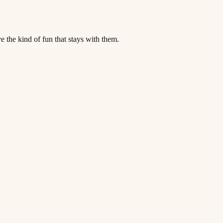
​‌​​‍‌‌​ ​‍​ ​‍​ ‍‌​ ​‌‌‍​‍‌‍​‍‌‍‌​‌‍​‌​ ‌ ​ ‌‍​ ​‌‌‍‌​​ ‌‍‌‍‌‍​‍‌‌​ ​‍​ ​‍​‍‌‌​ ‌‌‌​‌​​‍ ‍‌‍​ ‌‍‍​‌‍‍‌‌‍ ​‌‍‌​‌ ​‍‌‍‌‌‌‍ ‍​‍‌‌​ ‌‌‌​​‍‌‌ ‌‍‍ ‌‍‌‌‌ ‍‌​‍‌‌​ ​ ‌​‌​​‍‌‌​ ​ ‌​‌​​‍‌‌​ ​‍​ ​‍‌‍‌‌​ ‌​‌‍‌‍​ ‌‍​ ​‍​ ​‍‌‍​ ​ ​​​ ​‍‌‍​‌‌‍​ ​ ‌​​‍‌‌​ ​‍​ ​‍​‍‌‌​ ‌‌‌​‌​​‍ ‍‌ ‌​‌‍‌‌‌ ‍​‌ ‌​​‍‌‍‌ ​​‌‍‌‌‌ ​‍‌ ​ ‌ ​​‌‍‌‌‌‍​ ‌ ‌​‌‍‍‌‌ ‌‍‌‍‌‌​ ‌‌ ​​‌ ‌‌‌‍​‍‌‍ ​‌‍‍‌‌ ​ ‌‍‍​‌‍‌‌‌‍‌​​‍​‍‌ ‌