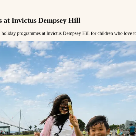
​‍‌​‌‍‌ ​ ‌ ‌​‌ ‌‌‌‍‌​‌‍‍‌‌‍ ​‍‌‍‌‍‍‌‌‍‌​​ ‌​ ‌‌‌‍‌‌​ ​ ​ ​‍​ ‌ ​ ​​​ ‍​‌‍‌‌​‍ ‌​ ‍‌‌‍​‌​ ‌ ​ ​​​‍ ‌​ ‌​‌‍‌‍‌‍‌​​ ‍‌​‍ ‌‌‍​‍‌‍​‍​ ‍​​ ​‌​‍ ‌​ ​​​ ‌​​ ‍‌​ ‌​​ ‌ ​ ​‌‌‍​ ​ ​​​ ‌​​ ‍​‌‍​ ​ ‌‌​‍‌‍‌ ‌​‌ ‍‌‌ ​​‌‍‌‌​ ‌‌‍ ‍‌‍‌‌‌ ‌ ‌ ​ ​‍‌‍‌ ​​‌‍​‌‌ ‌​‌‍‍​​ ‌‌ ‌​‌‍‍‌‌ ‌​‌‍ ​‌‍‌‌​‍‌‍‌ ​​‌‍‌‌‌ ​‍‌ ​ ‌ ​​‌‍‌‌‌‍​ ‌ ‌​‌‍‍‌‌ ‌‍‌‍‌‌​ ‌‌ ​​‌ ‌‌‌‍​‍‌‍ ​‌‍‍‌‌ ​ ‌‍‍​‌‍‌‌‌‍‌​​‍​‍‌ ‌
​ ​​​‍ ‌​ ‌​‌‍‌‍‌‍‌​​ ‍‌​‍ ‌‌‍​‍‌‍​‍​ ‍​​ ​‌​‍ ‌​ ​​​ ‌​​ ‍‌​ ‌​​ ‌ ​ ​‌‌‍​ ​ ​​​ ‌​​ ‍​‌‍​ ​ ‌‌​ ‍ ‌ ‌​‌ ‍‌‌ ​​‌‍‌‌​ ‌‌‍ ‍‌‍‌‌‌ ‌ ‌ ​ ​ ‍ ‌ ​​‌‍​‌‌ ‌​‌‍‍​​ ‌‌‍‌​‌‍‌‌‌ ​ ‌‍​ ‌ ​‍‌‍‍‌‌ ​​‌ ‌​‌‍‍‌‌‍ ‌‍ ‍​ ‌‍​‍‌‍​‌‌ ​ ‌‍‌‌‌‌‌‌‌ ​‍‌‍ ​​ ‌​‍‌‌​ ​‍‌​‌‍‌ ​ ‌ ‌​‌ ‌‌‌‍‌​‌‍‍‌‌‍ ​‍‌‍‌‍‍‌‌‍‌​​ ‌​ ‌‌‌‍‌‌​ ​ ​ ​‍​ ‌ ​ ​​​ ‍​‌‍‌‌​‍ ‌​ ‍‌‌‍​‌​ ‌ ​ ​​​‍ ‌​ ‌​‌‍‌‍‌‍‌​​ ‍‌​‍ ‌‌‍​‍‌‍​‍​ ‍​​ ​‌​‍ ‌​ ​​​ ‌​​ ‍‌​ ‌​​ ‌ ​ ​‌‌‍​ ​ ​​​ ‌​​ ‍​‌‍​ ​ ‌‌​‍‌‍‌ ‌​‌ ‍‌‌ ​​‌‍‌‌​ ‌‌‍ ‍‌‍‌‌‌ ‌ ‌ ​ ​‍‌‍‌ ​​‌‍​‌‌ ‌​‌‍‍​​ 