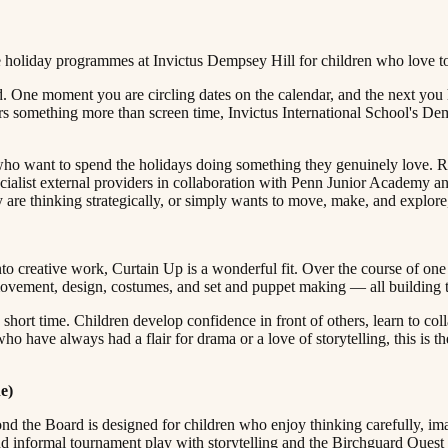
​ ​​​‍ ‌​ ‌​‌‍‌‍‌‍‌​​ ‍‌​‍ ‌‌‍​‍‌‍​‍​ ‍​​ ​‌​‍ ‌​ ​​​ ‌​​ ‍‌​ ‌​​ ‌ ​ ​‌‌‍​ ​ ​​​ ‌​​ ‍​‌‍​ ​ ‌‌​ ‍ ‌ ‌​‌ ‍‌‌ ​​‌‍‌‌​ ‌‌‍ ‍‌‍‌‌‌ ‌ ‌ ​ ​ ‍ ‌ ​​‌‍​‌‌ ‌​‌‍‍​​ ‌‌‍‌​‌‍‌‌‌ ​ ‌‍​ ‌ ​‍‌‍‍‌‌ ​​‌ ‌​‌‍‍‌‌‍ ‌‍ ‍​ ‌‍​‍‌‍​‌‌ ​ ‌‍‌‌‌‌‌‌‌ ​‍‌‍ ​​ ‌​‍‌‌​ ​‍‌​‌‍‌ ​ ‌ ‌​‌ ‌‌‌‍‌​‌‍‍‌‌‍ ​‍‌‍‌‍‍‌‌‍‌​​ ‌​ ‌‌‌‍‌‌​ ​ ​ ​‍​ ‌ ​ ​​​ ‍​‌‍‌‌​‍ ‌​ ‍‌‌‍​‌​ ‌ ​ ​​​‍ ‌​ ‌​‌‍‌‍‌‍‌​​ ‍‌​‍ ‌‌‍​‍‌‍​‍​ ‍​​ ​‌​‍ ‌​ ​​​ ‌​​ ‍‌​ ‌​​ ‌ ​ ​‌‌‍​ ​ ​​​ ‌​​ ‍​‌‍​ ​ ‌‌​‍‌‍‌ ‌​‌ ‍‌‌ ​​‌‍‌‌​ ‌‌‍ ‍‌‍‌‌‌ ‌ ‌ ​ ​‍‌‍‌ ​​‌‍​‌‌ ‌​‌‍‍​​ 
d. One moment you are circling dates on the calendar, and the next you 
rs something more than screen time, Invictus International School's Dem
ho want to spend the holidays doing something they genuinely love. Rat
cialist external providers in collaboration with Penn Junior Academy an
​ ‍ ‌ ‌​‌ ‍‌‌ ​​‌‍‌‌​ ‌‌‍ ‍‌‍‌‌‌ ‌ ‌ ​ ​ ‍ ‌ ​​‌‍​‌‌ ‌​‌‍‍​​ ‌‌‍​ ‌‍ ‌‍ ‍‌ ‌​‌‍‌‌‌‍ ‍‌ ‌​​‍‌‌​ ‌‌‌​​‍‌‌ ‌‍‍ ‌‍‌‌‌ ‍‌​‍‌‌​ ​ ‌​‌​​‍‌‌​ ​ ‌​‌​​‍‌‌​ ​‍​ ​‍​ ‌​‌‍​ ‌‍‌‌​ ‌ ​ ​‍​ ‌ ​ ‌​​ ‌‌​ ‌ ‌‍​‍‌‍‌‌‌‍‌​​‍‌‌​ ​‍​ ​‍​‍‌‌​ ‌‌‌​‌​​‍ ‍‌‍​ ‌‍‍​‌‍‍‌‌‍ ​‌‍‌​‌ ​‍‌‍‌‌‌‍ ‍​‍‌‌​ ‌‌‌​​‍‌‌ ‌‍‍ ‌‍‌‌‌ ‍‌​‍‌‌​ ​ ‌​‌​​‍‌‌​ ​ ‌​‌​​‍‌‌​ ​‍​ ​‍‌‍‌‌‌‍‌​‌‍​‍‌‍​‌​ ‍​​ ‍‌​ ‌‌‌‍‌‌‌‍‌‌​ ​ ​ ‌​​ ‌​​‍‌‌​ ​‍​ ​‍​‍‌‌​ ‌‌‌​‌​​‍ ‍‌ ‌​‌‍‌‌‌ ‍​‌ ‌​​ ‌‍​‍‌‍​‌‌ ​ ‌‍‌‌‌‌‌‌‌ ​‍‌‍ ​​ ‌​‍‌‌​ ​‍‌​‌‍‌ ​ ‌ ‌​‌ ‌‌‌‍‌​‌‍‍‌‌‍ ​‍‌‍‌‍‍‌‌‍‌​​ ‌​ ‌‌‌‍‌‌​ ​ ​ ​‍​ ‌ ​ ​​​ ‍​‌‍‌‌​‍ ‌​ ‍‌‌‍​‌​ ‌ ​ ​​​‍ ‌​ ‌​‌‍‌‍‌‍‌​​ ‍‌​‍ ‌‌‍​‍‌‍​‍​ ‍​​ ​‌​‍ ‌​ ​​​ ‌​​ ‍‌​ ‌​​ ‌ ​ ​‌‌‍​ ​ ​​​ ‌​​ ‍
nto creative work, Curtain Up is a wonderful fit. Over the course of one
​​‍‌‌​ ‌‌‌​​‍‌‌ ‌‍‍ ‌‍‌‌‌ ‍‌​‍‌‌​ ​ ‌​‌​​‍‌‌​ ​ ‌​‌​​‍‌‌​ ​‍​ ​‍‌‍‌‌‌‍‌‌‌‍​ ‌‍​‌​ ‌ ​ ‌​​ ‌​​ ​​​ ‌‌​ ​‍‌‍‌​​ ​​​‍‌‌​ ​‍​ ​‍​‍‌‌​ ‌‌‌​‌​​‍ ‍‌‍​ ‌‍‍​‌‍‍‌‌‍ ​‌‍‌​‌ ​‍‌‍‌‌‌‍ ‍​‍‌‌​ ‌‌‌​​‍‌‌ ‌‍‍ ‌‍‌‌‌ ‍‌​‍‌‌​ ​ ‌​‌​​‍‌‌​ ​ ‌​‌​​‍‌‌​ ​‍​ ​‍​ ‍‌​ ‌‍​ ‍​​ ​​​ ‌‍‌‍‌‌​ ​ ​ ‍​​ ​​​ ‌‌​ ‍​​ ​‌​‍‌‌​ ​‍​ ​‍​‍‌‌​ ‌‌‌​‌​​‍ ‍‌ ‌​‌‍‌‌‌ ‍​‌ ‌​​ ‌‍​‍‌‍​‌‌ ​ ‌‍‌‌‌‌‌‌‌ ​‍‌‍ ​​ ‌​‍‌‌​ ​‍‌​‌‍‌ ​ ‌ ‌​‌ ‌‌‌‍‌​‌‍‍‌‌‍ ​‍‌‍‌‍‍‌‌‍‌​​ ‌​ ‌‌‌‍‌‌​ ​ ​ ​‍​ ‌ ​ ​​​ ‍​‌‍‌‌​‍ ‌​ ‍‌‌‍​‌​ ‌ ​ ​​​‍ ‌​ ‌​‌‍‌‍‌‍‌​​ ‍‌​‍ ‌‌‍​‍‌‍​‍​ ‍​​ ​‌​‍ ‌​ ​​​ ‌​​ ‍‌​ ‌​​ ‌ ​ ​‌‌‍​ ​ ​​​ ‌​​ ‍​‌‍​ ​ ‌‌​‍‌‍‌ ‌​‌ ‍‌‌ ​​‌‍‌‌​ ‌‌‍ ‍‌‍‌‌‌ ‌ ‌ ​ ​‍‌‍‌ ​​‌‍​‌‌ ‌​‌‍‍​​ ‌‌‍​ ‌‍ ‌‍ ‍‌ ‌​‌‍‌‌‌‍ ‍‌ ‌​​‍‌‌​ ‌‌‌​​‍‌‌ ‌‍‍ ‌‍‌‌‌ ‍‌​‍‌‌​ ​ ‌​‌​​‍‌‌​ ​ ‌​‌​​‍‌‌
ort time. Children develop confidence in front of others, learn to coll
o have always had a flair for drama or a love of storytelling, this is th
‌​ ‌‌ ​​‌ ‌‌‌‍​‍‌‍ ​‌‍‍‌‌ ​ ‌‍‍​‌‍‌‌‌‍‌​​‍​‍‌ ‌
yond the Board is designed for children who enjoy thinking carefully, i
d informal tournament play with storytelling and the Birchguard Quest r