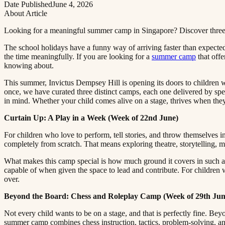
Date Published
June 4, 2026
About Article
Looking for a meaningful summer camp in Singapore? Discover three holiday programmes at Invictus Dempsey Hill for children who love to create and explore.​​​​‌ ‍ ​‍​‍‌‍ ‌ ​‍‌‍‍‌‌‍‌ ‌‍‍‌‌‍ ‍​‍​‍​ ‍‍​‍​‍‌ ​ ‌‍​‌‌‍ ‍‌‍‍‌‌ ‌​‌ ‍‌​‍ ‍‌‍‍‌‌‍ ​‍​‍​‍ ​​‍​‍‌‍‍​‌ ​‍‌‍‌‌‌‍‌‍​‍​‍​ ‍‍​‍​‍​‍ ‌ ​ ‌ ‌​‌ ‌‌‌‍‌​‌‍‍‌‌‍ ​‍ ‌‍‍‌‌‍ ‍‌ ‌​‌‍‌‌‌‍ ‍‌ ‌​​‍ ‌‍‌‌‌‍‌​‌‍‍‌‌ ‌​​‍ ‌‍ ‌‌‍ ‌‍‌​‌‍‌‌​ ‌‌ ​​‌ ​‍‌‍‌‌‌ ​ ‌‍‌‌‌‍ ‍‌ ‌​‌‍​‌‌ ‌​‌‍‍‌‌‍ ‌‍ ‍​ ‍ ‌‍‍‌‌‍‌​​ ‌​ ‌‌‌‍‌‌​ ​ ​ ​‍​ ‌ ​ ​​​ ‍​‌‍‌‌​‍ ‌​ ‍‌‌‍​‌​ ‌ 
The school holidays have a funny way of arriving faster than expecte
the time meaningfully. If you are looking for a ​​​​‌ ‍ ​‍​‍‌‍ ‌ ​‍‌‍‍‌‌‍‌ ‌‍‍‌‌‍ ‍​‍​‍​ ‍‍​‍​‍‌ ​ ‌‍​‌‌‍ ‍‌‍‍‌‌ ‌​‌ ‍‌​‍ ‍‌‍‍‌‌‍ ​‍​‍​‍ ​​‍​‍‌‍‍​‌ ​‍‌‍‌‌‌‍‌‍​‍​‍​ ‍‍​‍​‍​‍ ‌ ​ ‌ ‌​‌ ‌‌‌‍‌​‌‍‍‌‌‍ ​‍ ‌‍‍‌‌‍ ‍‌ ‌​‌‍‌‌‌‍ ‍‌ ‌​​‍ ‌‍‌‌‌‍‌​‌‍‍‌‌ ‌​​‍ ‌‍ ‌‌‍ ‌‍‌​‌‍‌‌​ ‌‌ ​​‌ ​‍‌‍‌‌‌ ​ ‌‍‌‌‌‍ ‍‌ ‌​‌‍​‌‌ ‌​‌‍‍‌‌‍ ‌‍ ‍​ ‍ ‌‍‍‌‌‍‌​​ ‌​ ‌‌‌‍‌‌​ ​ ​ ​‍​ ‌ ​ ​​​ ‍​‌‍‌‌​‍ ‌​ ‍‌‌‍​‌​ ‌ ​ ​​​‍ ‌​ ‌​‌‍‌‍‌‍‌​​ ‍‌​‍ ‌‌‍​‍‌‍​‍​ ‍​​ ​‌​‍ ‌​ ​​​ ‌​​ ‍‌​ ‌​​ ‌ ​ ​‌‌‍​ ​ ​​​ ‌​​ ‍​‌‍​ ​ ‌‌​ ‍ ‌ ‌​‌ ‍‌‌ ​​‌‍‌‌​ ‌‌‍ ‍‌‍‌‌‌ ‌ ‌ ​ ​ ‍ ‌ ​​‌‍​‌‌ ‌​‌‍‍​​ ‌‌‍​ ‌‍ ‌‍ ‍‌ ‌​‌‍‌‌‌‍ ‍‌ ‌​​‍‌‌​ ‌‌‌​​‍‌‌ ‌‍‍ ‌‍‌‌‌ ‍‌​‍‌‌​ ​ ‌​‌​​‍‌‌​ ​ ‌​‌​​‍‌‌​ ​‍​ ​‍​ ​​​ ​‍‌‍‌​‌‍‌​​ ​ ‌‍‌‍​ ​​‌‍​‌​ ​ ​ ​ ​ ‌​​ ‌ ​‍‌‌​ ​‍​ ​‍​‍‌‌​ ‌‌‌​‌​​‍ ‍‌‍​ ‌‍‍​‌‍‍‌‌‍ ​‌‍‌​‌ ​‍‌‍‌‌‌‍ ‍​‍‌‌​ ‌‌‌​​‍‌‌ ‌‍‍ ‌‍‌‌‌ ‍‌​‍‌‌​ ​ ‌​‌​​‍‌‌​ ​ ‌​‌​​‍‌‌​ ​‍​ ​‍‌‍‌‍​ ​​‌‍‌‌​ ‌​​ ​​​ ​‍​ ‍‌‌‍​ ‌‍‌‌‌‍‌​‌‍​ ‌‍​‍​‍‌‌​ ​‍​ ​‍​‍‌‌​ ‌‌‌​‌​​‍ ‍‌ ‌​‌‍‌‌‌ ‍​‌ ‌​​ ‌‍​‍‌‍​‌‌ ​ ‌‍‌‌‌‌‌‌‌ ​‍‌‍ ​​ ‌​‍‌‌​ ​‍‌​‌‍‌ ​ ‌ ‌​‌ ‌‌‌‍‌​‌‍‍‌‌‍ ​‍‌‍‌‍‍‌‌‍‌​​ ‌​ ‌‌‌‍‌‌​ ​ ​ ​‍​ ‌ ​ ​​​ ‍​‌‍‌‌​‍ ‌​ ‍‌‌‍​‌​ ‌ ​ ​​​‍ ‌​ ‌​‌‍‌‍‌‍‌​​ ‍‌​‍ ‌‌‍​‍‌‍​‍​ ‍​​ ​‌​‍ ‌​ ​​​ ‌​​ ‍‌​ ‌​​ ‌ ​ ​‌‌‍​ ​ ​​​ ‌​​ ‍​‌‍​ ​ ‌‌​‍‌‍‌ ‌​‌ ‍‌‌ ​​‌‍‌‌​ ‌‌‍ ‍‌‍‌‌‌ ‌ ‌ ​ ​‍‌‍‌ ​​‌‍​‌‌ ‌​‌‍‍​​ ‌‌‍​ ‌‍ ‌‍ ‍‌ ‌​‌‍‌‌‌‍ ‍‌ ‌​​‍‌‌​ ‌‌‌​​‍‌‌ ‌‍‍ ‌‍‌‌‌ ‍‌​‍‌‌​ ​ ‌​‌​​‍‌‌​ ​ ‌​‌​​‍‌‌​ ​‍​ ​‍​ ​​​ ​‍‌‍‌​‌‍‌​​ ​ ‌‍‌‍​ ​​‌‍​‌​ ​ ​ ​ ​ ‌​​ ‌ ​‍‌‌​ ​‍​ ​‍​‍‌‌​ ‌‌‌​‌​​‍ ‍‌‍​ ‌‍‍​‌‍‍‌‌‍ ​‌‍‌​‌ ​‍‌‍‌‌‌‍ ‍​‍‌‌​ ‌‌‌​​‍‌‌ ‌‍‍ ‌‍‌‌‌ ‍‌​‍‌‌​ ​ ‌​‌​​‍‌‌​ ​ ‌​‌​​‍‌‌​ ​‍​ ​‍‌‍‌‍​ ​​‌‍‌‌​ ‌​​ ​​​ ​‍​ ‍‌‌‍​ ‌‍‌‌‌‍‌​‌‍​ ‌‍​‍​‍‌‌​ ​‍​ ​‍​‍‌‌​ ‌‌‌​‌​​‍ ‍‌ ‌​‌‍‌‌‌ ‍​‌ ‌​​‍‌‍‌ ​​‌‍‌‌‌ ​‍‌ ​ ‌ ​​‌‍‌‌‌‍​ ‌ ‌​‌‍‍‌‌ ‌‍‌‍‌‌​ ‌‌ ​​‌ ‌‌‌‍​‍‌‍ ​‌‍‍‌‌ ​ ‌‍‍​‌‍‌‌‌‍‌​​‍​‍‌ ‌
summer camp​​​​‌ ‍ ​‍​‍‌‍ ‌ ​‍‌‍‍‌‌‍‌ ‌‍‍‌‌‍ ‍​‍​‍​ ‍‍​‍​‍‌ ​ ‌‍​‌‌‍ ‍‌‍‍‌‌ ‌​‌ ‍‌​‍ ‍‌‍‍‌‌‍ ​‍​‍​‍ ​​‍​‍‌‍‍​‌ ​‍‌‍‌‌‌‍‌‍​‍​‍​ ‍‍​‍​‍​‍ ‌ ​ ‌ ‌​‌ ‌‌‌‍‌​‌‍‍‌‌‍ ​‍ ‌‍‍‌‌‍ ‍‌ ‌​‌‍‌‌‌‍ ‍‌ ‌​​‍ ‌‍‌‌‌‍‌​‌‍‍‌‌ ‌​​‍ ‌‍ ‌‌‍ ‌‍‌​‌‍‌‌​ ‌‌ ​​‌ ​‍‌‍‌‌‌ ​ ‌‍‌‌‌‍ ‍‌ ‌​‌‍​‌‌ ‌​‌‍‍‌‌‍ ‌‍ ‍​ ‍ ‌‍‍‌‌‍‌​​ ‌​ ‌‌‌‍‌‌​ ​ ​ ​‍​ ‌ ​ ​​​ ‍​‌‍‌‌​‍ ‌​ ‍‌‌‍​‌​ ‌ ​ ​​​‍ ‌​ ‌​‌‍‌‍‌‍‌​​ ‍‌​‍ ‌‌‍​‍‌‍​‍​ ‍​​ ​‌​‍ ‌​ ​​​ ‌​​ ‍‌​ ‌​​ ‌ ​ ​‌‌‍​ ​ ​​​ ‌​​ ‍​‌‍​ ​ ‌‌​ ‍ ‌ ‌​‌ ‍‌‌ ​​‌‍‌‌​ ‌‌‍ ‍‌‍‌‌‌ ‌ ‌ ​ ​ ‍ ‌ ​​‌‍​‌‌ ‌​‌‍‍​​ ‌‌‍​ ‌‍ ‌‍ ‍‌ ‌​‌‍‌‌‌‍ ‍‌ ‌​​‍‌‌​ ‌‌‌​​‍‌‌ ‌‍‍ ‌‍‌‌‌ ‍‌​‍‌‌​ ​ ‌​‌​​‍‌‌​ ​ ‌​‌​​‍‌‌​ ​‍​ ​‍​ ​​​ ​‍‌‍‌​‌‍‌​​ ​ ‌‍‌‍​ ​​‌‍​‌​ ​ ​ ​ ​ ‌​​ ‌ ​‍‌‌​ ​‍​ ​‍​‍‌‌​ ‌‌‌​‌​​‍ ‍‌‍​ ‌‍‍​‌‍‍‌‌‍ ​‌‍‌​‌ ​‍‌‍‌‌‌‍ ‍​‍‌‌​ ‌‌‌​​‍‌‌ ‌‍‍ ‌‍‌‌‌ ‍‌​‍‌‌​ ​ ‌​‌​​‍‌‌​ ​ ‌​‌​​‍‌‌​ ​‍​ ​‍‌‍‌‍​ ‍​​ ‌‍​ ‌‌​ ‌​​ ​ ​ ​ ​ ‍​‌‍‌​​ ‍​​ ‌‍‌‍‌‍​‍‌‌​ ​‍​ ​‍​‍‌‌​ ‌‌‌​‌​​‍ ‍‌ ‌​‌‍‌‌‌ ‍​‌ ‌​​ ‌‍​‍‌‍​‌‌ ​ ‌‍‌‌‌‌‌‌‌ ​‍‌‍ ​​ ‌​‍‌‌​ ​‍‌​‌‍‌ ​ ‌ ‌​‌ ‌‌‌‍‌​‌‍‍‌‌‍ ​‍‌‍‌‍‍‌‌‍‌​​ ‌​ ‌‌‌‍‌‌​ ​ ​ ​‍​ ‌ ​ ​​​ ‍​‌‍‌‌​‍ ‌​ ‍‌‌‍​‌​ ‌ ​ ​​​‍ ‌​ ‌​‌‍‌‍‌‍‌​​ ‍‌​‍ ‌‌‍​‍‌‍​‍​ ‍​​ ​‌​‍ ‌​ ​​​ ‌​​ ‍‌​ ‌​​ ‌ ​ ​‌‌‍​ ​ ​​​ ‌​​ ‍​‌‍​ ​ ‌‌​‍‌‍‌ ‌​‌ ‍‌‌ ​​‌‍‌‌​ ‌‌‍ ‍‌‍‌‌‌ ‌ ‌ ​ ​‍‌‍‌ ​​‌‍​‌‌ ‌​‌‍‍​​ ‌‌‍​ ‌‍ ‌‍ ‍‌ ‌​‌‍‌‌‌‍ ‍‌ ‌​​‍‌‌​ ‌‌‌​​‍‌‌ ‌‍‍ ‌‍‌‌‌ ‍‌​‍‌‌​ ​ ‌​‌​​‍‌‌​ ​ ‌​‌​​‍‌‌​ ​‍​ ​‍​ ​​​ ​‍‌‍‌​‌‍‌​​ ​ ‌‍‌‍​ ​​‌‍​‌​ ​ ​ ​ ​ ‌​​ ‌ ​‍‌‌​ ​‍​ ​‍​‍‌‌​ ‌‌‌​‌​​‍ ‍‌‍​ ‌‍‍​‌‍‍‌‌‍ ​‌‍‌​‌ ​‍‌‍‌‌‌‍ ‍​‍‌‌​ ‌‌‌​​‍‌‌ ‌‍‍ ‌‍‌‌‌ ‍‌​‍‌‌​ ​ ‌​‌​​‍‌‌​ ​ ‌​‌​​‍‌‌​ ​‍​ ​‍‌‍‌‍​ ‍​​ ‌‍​ ‌‌​ ‌​​ ​ ​ ​ ​ ‍​‌‍‌​​ ‍​​ ‌‍‌‍‌‍​‍‌‌​ ​‍​ ​‍​‍‌‌​ ‌‌‌​‌​​‍ ‍‌ ‌​‌‍‌‌‌ ‍​‌ ‌​​‍‌‍‌ ​​‌‍‌‌‌ ​‍‌ ​ ‌ ​​‌‍‌‌‌‍​ ‌ ‌​‌‍‍‌‌ ‌‍‌‍‌‌​ ‌‌ ​​‌ ‌‌‌‍​‍‌‍ ​‌‍‍‌‌ ​ ‌‍‍​‌‍‌‌‌‍‌​​‍​‍‌ ‌
that offe
knowing about.​​​​‌ ‍ ​‍​‍‌‍ ‌ ​‍‌‍‍‌‌‍‌ ‌‍‍‌‌‍ ‍​‍​‍​ ‍‍​‍​‍‌ ​ ‌‍​‌‌‍ ‍‌‍‍‌‌ ‌​‌ ‍‌​‍ ‍‌‍‍‌‌‍ ​‍​‍​‍ ​​‍​‍‌‍‍​‌ ​‍‌‍‌‌‌‍‌‍​‍​‍​ ‍‍​‍​‍​‍ ‌ ​ ‌ ‌​‌ ‌‌‌‍‌​‌‍‍‌‌‍ ​‍ ‌‍‍‌‌‍ ‍‌ ‌​‌‍‌‌‌‍ ‍‌ ‌​​‍ ‌‍‌‌‌‍‌​‌‍‍‌‌ ‌​​‍ ‌‍ ‌‌‍ ‌‍‌​‌‍‌‌​ ‌‌ ​​‌ ​‍‌‍‌‌‌ ​ ‌‍‌‌‌‍ ‍‌ ‌​‌‍​‌‌ ‌​‌‍‍‌‌‍ ‌‍ ‍​ ‍ ‌‍‍‌‌‍‌​​ ‌​ ‌‌‌‍‌‌​ ​ ​ ​‍​ ‌ ​ ​​​ ‍​‌‍‌‌​‍ ‌​ ‍‌‌‍​‌​ ‌ ​ ​​​‍ ‌​ ‌​‌‍‌‍‌‍‌​​ ‍‌​‍ ‌‌‍​‍‌‍​‍​ ‍​​ ​‌​‍ ‌​ ​​​ ‌​​ ‍‌​ ‌​​ ‌ ​ ​‌‌‍​ ​ ​​​ ‌​​ ‍​‌‍​ ​ ‌‌​ ‍ ‌ ‌​‌ ‍‌‌ ​​‌‍‌‌​ ‌‌‍ ‍‌‍‌‌‌ ‌ ‌ ​ ​ ‍ ‌ ​​‌‍​‌‌ ‌​‌‍‍​​ ‌‌‍​ ‌‍ ‌‍ ‍‌ ‌​‌‍‌‌‌‍ ‍‌ ‌​​‍‌‌​ ‌‌‌​​‍‌‌ ‌‍‍ ‌‍‌‌‌ ‍‌​‍‌‌​ ​ ‌​‌​​‍‌‌​ ​ ‌​‌​​‍‌‌​ ​‍​ ​‍​ ​​​ ​‍‌‍‌​‌‍‌​​ ​ ‌‍‌‍​ ​​‌‍​‌​ ​ ​ ​ ​ ‌​​ ‌ ​‍‌‌​ ​‍​ ​‍​‍‌‌​ ‌‌‌​‌​​‍ ‍‌‍​ ‌‍‍​‌‍‍‌‌‍ ​‌‍‌​‌ ​‍‌‍‌‌‌‍ ‍​‍‌‌​ ‌‌‌​​‍‌‌ ‌‍‍ ‌‍‌‌‌ ‍‌​‍‌‌​ ​ ‌​‌​​‍‌‌​ ​ ‌​‌​​‍‌‌​ ​‍​ ​‍‌‍​‌​ ​​​ ‍‌‌‍‌‍‌‍​‍​ ‌​​ ‌‌‌‍‌‌​ ​​​ ​‍‌‍‌‌​ ‌​​‍‌‌​ ​‍​ ​‍​‍‌‌​ ‌‌‌​‌​​‍ ‍‌ ‌​‌‍‌‌‌ ‍​‌ ‌​​ ‌‍​‍‌‍​‌‌ ​ ‌‍‌‌‌‌‌‌‌ ​‍‌‍ ​​ ‌​‍‌‌​ ​‍‌​‌‍‌ ​ ‌ ‌​‌ ‌‌‌‍‌​‌‍‍‌‌‍ ​‍‌‍‌‍‍‌‌‍‌​​ ‌​ ‌‌‌‍‌‌​ ​ ​ ​‍​ ‌ ​ ​​​ ‍​‌‍‌‌​‍ ‌​ ‍‌‌‍​‌​ ‌ ​ ​​​‍ ‌​ ‌​‌‍‌‍‌‍‌​​ ‍‌​‍ ‌‌‍​‍‌‍​‍​ ‍​​ ​‌​‍ ‌​ ​​​ ‌​​ ‍‌​ ‌​​ ‌ ​ ​‌‌‍​ ​ ​​​ ‌​​ ‍​‌‍​ ​ ‌‌​‍‌‍‌ ‌​‌ ‍‌‌ ​​‌‍‌‌​ ‌‌‍ ‍‌‍‌‌‌ ‌ ‌ ​ ​‍‌‍‌ ​​‌‍​‌‌ ‌​‌‍‍​​ ‌‌‍​ ‌‍ ‌‍ ‍‌ ‌​‌‍‌‌‌‍ ‍‌ ‌​​‍‌‌​ ‌‌‌​​‍‌‌ ‌‍‍ ‌‍‌‌‌ ‍‌​‍‌‌​ ​ ‌​‌​​‍‌‌​ ​ ‌​‌​​‍‌‌​ ​‍​ ​‍​ ​​​ ​‍‌‍‌​‌‍‌​​ ​ ‌‍‌‍​ ​​‌‍​‌​ ​ ​ ​ ​ ‌​​ ‌ ​‍‌‌​ ​‍​ ​‍​‍‌‌​ ‌‌‌​‌​​‍ ‍‌‍​ ‌‍‍​‌‍‍‌‌‍ ​‌‍‌​‌ ​‍‌‍‌‌‌‍ ‍​‍‌‌​ ‌‌‌​​‍‌‌ ‌‍‍ ‌‍‌‌‌ ‍‌​‍‌‌​ ​ ‌​‌​​‍‌‌​ ​ ‌​‌​​‍‌‌​ ​‍​ ​‍‌‍​‌​ ​​​ ‍‌‌‍‌‍‌‍​‍​ ‌​​ ‌‌‌‍‌‌​ ​​​ ​‍‌‍‌‌​ ‌​​‍‌‌​ ​‍​ ​‍​‍‌‌​ ‌‌‌​‌​​‍ ‍‌ ‌​‌‍‌‌‌ ‍​‌ ‌​​‍‌‍‌ ​​‌‍‌‌‌ ​‍‌ ​ ‌ ​​‌‍‌‌‌‍​ ‌ ‌​‌‍‍‌‌ ‌‍‌‍‌‌​ ‌‌ ​​‌ ‌‌‌‍​‍‌‍ ​‌‍‍‌‌ ​ ‌‍‍​‌‍‌‌‌‍‌​​‍​‍‌ ‌
This summer, Invictus Dempsey Hill is opening its doors to children w
once, we have curated three distinct camps, each one delivered by spe
in mind. Whether your child comes alive on a stage, thrives when they are thinking strategically, or simply wants to move, make, and explore, there is a summer camp here that will feel made for them.​​​​‌ ‍ ​‍​‍‌‍ ‌ ​‍‌‍‍‌‌‍‌ ‌‍‍‌‌‍ ‍​‍​‍​ ‍‍​‍​‍‌ ​ ‌‍​‌‌‍ ‍‌‍‍‌‌ ‌​‌ ‍‌​‍ ‍‌‍‍‌‌‍ ​‍​‍​‍ ​​‍​‍‌‍‍​‌ ​‍‌‍‌‌‌‍‌‍​‍​‍​ ‍‍​‍​‍​‍ ‌ ​ ‌ ‌​‌ ‌‌‌‍‌​‌‍‍‌‌‍ ​‍ ‌‍‍‌‌‍ ‍‌ ‌​‌‍‌‌‌‍ ‍‌ ‌​​‍ ‌‍‌‌‌‍‌​‌‍‍‌‌ ‌​​‍ ‌‍ ‌‌‍ ‌‍‌​‌‍‌‌​ ‌‌ ​​‌ ​‍‌‍‌‌‌ ​ ‌‍‌‌‌‍ ‍‌ ‌​‌‍​‌‌ ‌​‌‍‍‌‌‍ ‌‍ ‍​ ‍ ‌‍‍‌‌‍‌​​ ‌​ ‌‌‌‍‌‌​ ​ ​ ​‍​ ‌ ​ ​​​ ‍​‌‍‌‌​‍ ‌​ ‍‌‌‍​‌​ ‌ ​ ​​​‍ ‌​ ‌​‌‍‌‍‌‍‌​​ ‍‌​‍ ‌‌‍​‍‌‍​‍​ ‍​​ ​‌​‍ ‌​ ​​​ ‌​​ ‍‌​ ‌​​ ‌ ​ ​‌‌‍​ ​ ​​​ ‌​​ ‍​‌‍​ ​ ‌‌
Curtain Up: A Play in a Week (Week of 22nd June)​​​​‌ ‍ ​‍​‍‌‍ ‌ ​‍‌‍‍‌‌‍‌ ‌‍‍‌‌‍ ‍​‍​‍​ ‍‍​‍​‍‌ ​ ‌‍​‌‌‍ ‍‌‍‍‌‌ ‌​‌ ‍‌​‍ ‍‌‍‍‌‌‍ ​‍​‍​‍ ​​‍​‍‌‍‍​‌ ​‍‌‍‌‌‌‍‌‍​‍​‍​ ‍‍​‍​‍​‍ ‌ ​ ‌ ‌​‌ ‌‌‌‍‌​‌‍‍‌‌‍ ​‍ ‌‍‍‌‌‍ ‍‌ ‌​‌‍‌‌‌‍ ‍‌ ‌​​‍ ‌‍‌‌‌‍‌​‌‍‍‌‌ ‌​​‍ ‌‍ ‌‌‍ ‌‍‌​‌‍‌‌​ ‌‌ ​​‌ ​‍‌‍‌‌‌ ​ ‌‍‌‌‌‍ ‍‌ ‌​‌‍​‌‌ ‌​‌‍‍‌‌‍ ‌‍ ‍​ ‍ ‌‍‍‌‌‍‌​​ ‌​ ‌‌‌‍‌‌​ ​ ​ ​‍​ ‌ ​ ​​​ ‍​‌‍‌‌​‍ ‌​ ‍‌‌‍​‌​ ‌ ​ ​​​‍ ‌​ ‌​‌‍‌‍‌‍‌​​ ‍‌​‍ ‌‌‍​‍‌‍​‍​ ‍​​ ​‌​‍ ‌​ ​​​ ‌​​ ‍‌​ ‌​​ ‌ ​ ​‌‌‍​ ​ ​​​ ‌​​ ‍​‌‍​ ​ ‌‌​ ‍ ‌ ‌​‌ ‍‌‌ ​​‌‍‌‌​ ‌‌‍ ‍‌‍‌‌‌ ‌ ‌ ​ ​ ‍ ‌ ​​‌‍​‌‌ ‌​‌‍‍​​ ‌‌‍​ ‌‍ ‌‍ ‍‌ ‌​‌‍‌‌‌‍ ‍‌ ‌​​‍‌‌​ ‌‌‌​​‍‌‌ ‌‍‍ ‌‍‌‌‌ ‍‌​‍‌‌​ ​ ‌​‌​​‍‌‌​ ​ ‌​‌​​‍‌‌​ ​‍​ ​‍‌‍‌​‌‍‌‍‌‍‌​​ ‌‌‌‍‌‍​ ​ ​ ​​​ ​‌‌‍​‍​ ‌ ‌‍‌‌‌‍‌​​‍‌‌​ ​‍​ ​‍​‍‌‌​ ‌‌‌​‌​​‍ ‍‌‍​ ‌‍‍​‌‍‍‌‌‍ ​‌‍‌​‌ ​‍‌‍‌‌‌‍ ‍​‍‌‌​ ‌‌‌​​‍‌‌ ‌‍‍ ‌‍‌‌‌ ‍‌​‍‌‌​ ​ ‌​‌​​‍‌‌​ ​ ‌​‌​​‍‌‌​ ​‍​ ​‍​ ​​​ ​‌​ ​​‌‍‌​​ ‌‌‌‍​ ​ ‌​​ ‌‍‌‍​‍​ ‍​​ ​‍​ ‌​​‍‌‌​ ​‍​ ​‍​‍‌‌​ ‌‌‌​‌​​‍ ‍‌ ‌​‌‍‌‌‌ ‍​‌ ‌​​ ‌‍​‍‌‍​‌‌ ​ ‌‍‌‌‌‌‌‌‌ ​‍‌‍ ​​ ‌​‍‌‌​ ​‍‌​‌‍‌ ​ ‌ ‌​‌ ‌‌‌‍‌​‌‍‍‌‌‍ ​‍‌‍‌‍‍‌‌‍‌​​ ‌​ ‌‌‌‍‌‌​ ​ ​ ​‍​ ‌ ​ ​​​ ‍​‌‍‌‌​‍ ‌​ ‍‌‌‍​‌​ ‌ ​ ​​​‍ ‌​ ‌​‌‍‌‍‌‍‌​​ ‍‌​‍ ‌‌‍​‍‌‍​‍​ ‍​​ ​‌​‍ ‌​ ​​​ ‌​​ ‍‌​ ‌​​ ‌ ​ ​‌‌‍​ ​ ​​​ ‌​​ ‍​‌‍​ ​ ‌‌​‍‌‍‌ ‌​‌ ‍‌‌ ​​‌‍‌‌​ ‌‌‍ ‍‌‍‌‌‌ ‌ ‌ ​ ​‍‌‍‌ ​​‌‍​‌‌ ‌​‌‍‍​​ ‌‌‍​ ‌‍ ‌‍ ‍‌ ‌​‌‍‌‌‌‍ ‍‌ ‌​​‍‌‌​ ‌‌‌​​‍‌‌ ‌‍‍ ‌‍‌‌‌ ‍‌​‍‌‌​ ​ ‌​‌​​‍‌‌​ ​ ‌​‌​​‍‌‌​ ​‍​ ​‍‌‍‌​‌‍‌‍‌‍‌​​ ‌‌‌‍‌‍​ ​ ​ ​​​ ​‌‌‍​‍​ ‌ ‌‍‌‌‌‍‌​​‍‌‌​ ​‍​ ​‍​‍‌‌​ ‌‌‌​‌​​‍ ‍‌‍​ ‌‍‍​‌‍‍‌‌‍ ​‌‍‌​‌ ​‍‌‍‌‌‌‍ ‍​‍‌‌​ ‌‌‌​​‍‌‌ ‌‍‍ ‌‍‌‌‌ ‍‌​‍‌‌​ ​ ‌​‌​​‍‌‌​ ​ ‌​‌​​‍‌‌​ ​‍​ ​‍​ ​​​ ​‌​ ​​‌‍‌​​ ‌‌‌‍​ ​ ‌​​ ‌‍‌‍​‍​ ‍​​ ​‍​ ‌​​‍‌‌​ ​‍​ ​‍​‍‌‌​ ‌‌‌​‌​​‍ ‍‌ ‌​‌‍‌‌‌ ‍​‌ ‌​​‍‌‍‌ ​​‌‍‌‌‌ ​‍‌ ​ ‌ ​​‌‍‌‌‌‍​ ‌ ‌​‌‍‍‌‌ ‌‍‌‍‌‌​ ‌‌ ​​‌ ‌‌‌‍​‍‌‍ ​‌‍‍‌‌ ​ ‌‍‍​‌‍‌‌‌‍‌​​‍​‍‌ ‌
For children who love to perform, tell stories, and throw themselves i
completely from scratch. That means exploring theatre, storytelling, movement, design, costumes, and set and puppet making — all building towards a final showcase for families.​​​​‌ ‍ ​‍​‍‌‍ ‌ ​‍‌‍‍‌‌‍‌ ‌‍‍‌‌‍ ‍​‍​‍​ ‍‍​‍​‍‌ ​ ‌‍​‌‌‍ ‍‌‍‍‌‌ ‌​‌ ‍‌​‍ ‍‌‍‍‌‌‍ ​‍​‍​‍ ​​‍​‍‌‍‍​‌ ​‍‌‍‌‌‌‍‌‍​‍​‍​ ‍‍​‍​‍​‍ ‌ ​ ‌ ‌​‌ ‌‌‌‍‌​‌‍‍‌‌‍ ​‍ ‌‍‍‌‌‍ ‍‌ ‌​‌‍‌‌‌‍ ‍‌ ‌​​‍ ‌‍‌‌‌‍‌​‌‍‍‌‌ ‌​​‍ ‌‍ ‌‌‍ ‌‍‌​‌‍‌‌​ ‌‌ ​​‌ ​‍‌‍‌‌‌ ​ ‌‍‌‌‌‍ ‍‌ ‌​‌‍​‌‌ ‌​‌‍‍‌‌‍ ‌‍ ‍​ ‍ ‌‍‍‌‌‍‌​​ ‌​ ‌‌‌‍‌‌​ ​ ​ ​‍​ ‌ ​ ​​​ ‍​‌‍‌‌​‍ ‌​ ‍‌‌‍​‌​ ‌ ​ ​​​‍ ‌​ ‌​‌‍‌‍‌‍‌​​ ‍‌​‍ ‌‌‍​‍‌‍​‍​ ‍​​ ​‌​‍ ‌​ ​​​ ‌​​ ‍‌​ ‌​​ ‌ ​ ​‌‌‍​ ​ ​​​ ‌​​ ‍​‌‍​ ​ ‌‌​ ‍ ‌ ‌​‌ ‍‌‌ ​​‌‍‌‌​ ‌‌‍ ‍‌‍‌‌‌ ‌ ‌ ​ ​ ‍ ‌ ​​‌‍​‌‌ ‌​‌‍‍​​ ‌‌‍​ ‌‍ ‌‍ ‍‌ ‌​‌‍‌‌‌‍ ‍‌ ‌
What makes this camp special is how much ground it covers in such a sh
capable of when given the space to lead and contribute. For children wh
over.​​​​‌ ‍ ​‍​‍‌‍ ‌ ​‍‌‍‍‌‌‍‌ ‌‍‍‌‌‍ ‍​‍​‍​ ‍‍​‍​‍‌ ​ ‌‍​‌‌‍ ‍‌‍‍‌‌ ‌​‌ ‍‌​‍ ‍‌‍‍‌‌‍ ​‍​‍​‍ ​​‍​‍‌‍‍​‌ ​‍‌‍‌‌‌‍‌‍​‍​‍​ ‍‍​‍​‍​‍ ‌ ​ ‌ ‌​‌ ‌‌‌‍‌​‌‍‍‌‌‍ ​‍ ‌‍‍‌‌‍ ‍‌ ‌​‌‍‌‌‌‍ ‍‌ ‌​​‍ ‌‍‌‌‌‍‌​‌‍‍‌‌ ‌​​‍ ‌‍ ‌‌‍ ‌‍‌​‌‍‌‌​ ‌‌ ​​‌ ​‍‌‍‌‌‌ ​ ‌‍‌‌‌‍ ‍‌ ‌​‌‍​‌‌ ‌​‌‍‍‌‌‍ ‌‍ ‍​ ‍ ‌‍‍‌‌‍‌​​ ‌​ ‌‌‌‍‌‌​ ​ ​ ​‍​ ‌ ​ ​​​ ‍​‌‍‌‌​‍ ‌​ ‍‌‌‍​‌​ ‌ ​ ​​​‍ ‌​ ‌​‌‍‌‍‌‍‌​​ ‍‌​‍ ‌‌‍​‍‌‍​‍​ ‍​​ ​‌​‍ ‌​ ​​​ ‌​​ ‍‌​ ‌​​ ‌ ​ ​‌‌‍​ ​ ​​​ ‌​​ ‍​‌‍​ ​ ‌‌​ ‍ ‌ ‌​‌ ‍‌‌ ​​‌‍‌‌​ ‌‌‍ ‍‌‍‌‌‌ ‌ ‌ ​ ​ ‍ ‌ ​​‌‍​‌‌ ‌​‌‍‍​​ ‌‌‍​ ‌‍ ‌‍ ‍‌ ‌​‌‍‌‌‌‍ ‍‌ ‌​​‍‌‌​ ‌‌‌​​‍‌‌ ‌‍‍ ‌‍‌‌‌ ‍‌​‍‌‌​ ​ ‌​‌​​‍‌‌​ ​ ‌​‌​​‍‌‌​ ​‍​ ​‍​ ‌​​ ‌​​ ​ ​ ‍​​ ‍​​ ‍‌​ ​‌​ ‌‍​ ‌​‌‍​ ​ ‌ ​ ​‍​‍‌‌​ ​‍​ ​‍​‍‌‌​ ‌‌‌​‌​​‍ ‍‌‍​ ‌‍‍​‌‍‍‌‌‍ ​‌‍‌​‌ ​‍‌‍‌‌‌‍ ‍​‍‌‌​ ‌‌‌​​‍‌‌ ‌‍‍ ‌‍‌‌‌ ‍‌​‍‌‌​ ​ ‌​‌​​‍‌‌​ ​ ‌​‌​​‍‌‌​ ​‍​ ​‍​ ‌​​ ‌‍​ ‌ ‌‍​‌‌‍‌‍​ ‌‌​ ‍​​ ‍​​ ‌‌​ ‌‍‌‍‌‍​ ‌​​‍‌‌​ ​‍​ ​‍​‍‌‌​ ‌‌‌​‌​​‍ ‍‌ ‌​‌‍‌‌‌ ‍​‌ ‌​​ ‌‍​‍‌‍​‌‌ ​ ‌‍‌‌‌‌‌‌‌ ​‍‌‍ ​​ ‌​‍‌‌​ ​‍‌​‌‍‌ ​ ‌ ‌​‌ ‌‌‌‍‌​‌‍‍‌‌‍ ​‍‌‍‌‍‍‌‌‍‌​​ ‌​ ‌‌‌‍‌‌​ ​ ​ ​‍​ ‌ ​ ​​​ ‍​‌‍‌‌​‍ ‌​ ‍‌‌‍​‌​ ‌ ​ ​​​‍ ‌​ ‌​‌‍‌‍‌‍‌​​ ‍‌​‍ ‌‌‍​‍‌‍​‍​ ‍​​ ​‌​‍ ‌​ ​​​ ‌​​ ‍‌​ ‌​​ ‌ ​ ​‌‌‍​ ​ ​​​ ‌​​ ‍​‌‍​ ​ ‌‌​‍‌‍‌ ‌​‌ ‍‌‌ ​​‌‍‌‌​ ‌‌‍ ‍‌‍‌‌‌ ‌ ‌ ​ ​‍‌‍‌ ​​‌‍​‌‌ ‌​‌‍‍​​ ‌‌‍​ ‌‍ ‌‍ ‍‌ ‌​‌‍‌‌‌‍ ‍‌ ‌​​‍‌‌​ ‌‌‌​​‍‌‌ ‌‍‍ ‌‍‌‌‌ ‍‌​‍‌‌​ ​ ‌​‌​​‍‌‌​ ​ ‌​‌​​‍‌‌​ ​‍​ ​‍​ ‌​​ ‌​​ ​ ​ ‍​​ ‍​​ ‍‌​ ​‌​ ‌‍​ ‌​‌‍​ ​ ‌ ​ ​‍​‍‌‌​ ​‍​ ​‍​‍‌‌​ ‌‌‌​‌​​‍ ‍‌‍​ ‌‍‍​‌‍‍‌‌‍ ​‌‍‌​‌ ​‍‌‍‌‌‌‍ ‍​‍‌‌​ ‌‌‌​​‍‌‌ ‌‍‍ ‌‍‌‌‌ ‍‌​‍‌‌​ ​ ‌​‌​​‍‌‌​ ​ ‌​‌​​‍‌‌​ ​‍​ ​‍​ ‌​​ ‌‍​ ‌ ‌‍​‌‌‍‌‍​ ‌‌​ ‍​​ ‍​​ ‌‌​ ‌‍‌‍‌‍​ ‌​​‍‌‌​ ​‍​ ​‍​‍‌‌​ ‌‌‌​‌​​‍ ‍‌ ‌​‌‍‌‌‌ ‍​‌ ‌​​‍‌‍‌ ​​‌‍‌‌‌ ​‍‌ ​ ‌ ​​‌‍‌‌‌‍​ ‌ ‌​‌‍‍‌‌ ‌‍‌‍‌‌​ ‌‌ ​​‌ ‌‌‌‍​‍‌‍ ​‌‍‍‌‌ ​ ‌‍‍​‌‍‌‌‌‍‌​​‍​‍‌ ‌
Beyond the Board: Chess and Roleplay Camp (Week of 29th June)​​​​‌ ‍ ​‍​‍‌‍ ‌ ​‍‌‍‍‌‌‍‌ ‌‍‍‌‌‍ ‍​‍​‍​ ‍‍​‍​‍‌ ​ ‌‍​‌‌‍ ‍‌‍‍‌‌ ‌​‌ ‍‌​‍ ‍‌‍‍‌‌‍ ​‍​‍​‍ ​​‍​‍‌‍‍​‌ ​‍‌‍‌‌‌‍‌‍​‍​‍​ ‍‍​‍​‍​‍ ‌ ​ ‌ ‌​‌ ‌‌‌‍‌​‌‍‍‌‌‍ ​‍ ‌‍‍‌‌‍ ‍‌ ‌​‌‍‌‌‌‍ ‍‌ ‌​​‍ ‌‍‌‌‌‍‌​‌‍‍‌‌ ‌​​‍ ‌‍ ‌‌‍ ‌‍‌​‌‍‌‌​ ‌‌ ​​‌ ​‍‌‍‌‌‌ ​ ‌‍‌‌‌‍ ‍‌ ‌​‌‍​‌‌ ‌​‌‍‍‌‌‍ ‌‍ ‍​ ‍ ‌‍‍‌‌‍‌​​ ‌​ ‌‌‌‍‌‌​ ​ ​ ​‍​ ‌ ​ ​​​ ‍​‌‍‌‌​‍ ‌​ ‍‌‌‍​‌​ ‌ ​ ​​​‍ ‌​ ‌​‌‍‌‍‌‍‌​​ ‍‌​‍ ‌‌‍​‍‌‍​‍​ ‍​​ ​‌​‍ ‌​ ​​​ ‌​​ ‍‌​ ‌​​ ‌ ​ ​‌‌‍​ ​ ​​​ ‌​​ ‍​‌‍​ ​ ‌‌​ ‍ ‌ ‌​‌ ‍‌‌ ​​‌‍‌‌​ ‌‌‍ ‍‌‍‌‌‌ ‌ ‌ ​ ​ ‍ ‌ ​​‌‍​‌‌ ‌​‌‍‍​​ ‌‌‍​ ‌‍ ‌‍ ‍‌ ‌​‌‍‌‌‌‍ ‍‌ ‌​​‍‌‌​ ‌‌‌​​‍‌‌ ‌‍‍ ‌‍‌‌‌ ‍‌​‍‌‌​ ​ ‌​‌​​‍‌‌​ ​ ‌​‌​​‍‌‌​ ​‍​ ​‍​ ‌‍‌‍​‍​ ‌​‌‍​‍​ ‌ ​ ‌​​ ‌​​ ‍‌‌‍‌‌​ ‌ ​ ‍​‌‍‌​​‍‌‌​ ​‍​ ​‍​‍‌‌​ ‌‌‌​‌​​‍ ‍‌‍​ ‌‍‍​‌‍‍‌‌‍ ​‌‍‌​‌ ​‍‌‍‌‌‌‍ ‍​‍‌‌​ ‌‌‌​​‍‌‌ ‌‍‍ ‌‍‌‌‌ ‍‌​‍‌‌​ ​ ‌​‌​​‍‌‌​ ​ ‌​‌​​‍‌‌​ ​‍​ ​‍‌‍‌​​ ​ ‌‍​ ​ ‌‌​ ​ ​ ‌​​ ‌‌​ ‍​​ ‍‌​ ‌​​ ​‌​ ‍‌​‍‌‌​ ​‍​ ​‍​‍‌‌​ ‌‌‌​‌​​‍ ‍‌ ‌​‌‍‌‌‌ ‍​‌ ‌​​ ‌‍​‍‌‍​‌‌ ​ ‌‍‌‌‌‌‌‌‌ ​‍‌‍ ​​ ‌​‍‌‌​ ​‍‌​‌‍‌ ​ ‌ ‌​‌ ‌‌‌‍‌​‌‍‍‌‌‍ ​‍‌‍‌‍‍‌‌‍‌​​ ‌​ ‌‌‌‍‌‌​ ​ ​ ​‍​ ‌ ​ ​​​ ‍​‌‍‌‌​‍ ‌​ ‍‌‌‍​‌​ ‌ ​ ​​​‍ ‌​ ‌​‌‍‌‍‌‍‌​​ ‍‌​‍ ‌‌‍​‍‌‍​‍​ ‍​​ ​‌​‍ ‌​ ​​​ ‌​​ ‍‌​ ‌​​ ‌ ​ ​‌‌‍​ ​ ​​​ ‌​​ ‍​‌‍​ ​ ‌‌​‍‌‍‌ ‌​‌ ‍‌‌ ​​‌‍‌‌​ ‌‌‍ ‍‌‍‌‌‌ ‌ ‌ ​ ​‍‌‍‌ ​​‌‍​‌‌ ‌​‌‍‍​​ ‌‌‍​ ‌‍ ‌‍ ‍‌ ‌​‌‍‌‌‌‍ ‍‌ ‌​​‍‌‌​ ‌‌‌​​‍‌‌ ‌‍‍ ‌‍‌‌‌ ‍‌​‍‌‌​ ​ ‌​‌​​‍‌‌​ ​ ‌​‌​​‍‌‌​ ​‍​ ​‍​ ‌‍‌‍​‍​ ‌​‌‍​‍​ ‌ ​ ‌​​ ‌​​ ‍‌‌‍‌‌​ ‌ ​ ‍​‌‍‌​​‍‌‌​ ​‍​ ​‍​‍‌‌​ ‌‌‌​‌​​‍ ‍‌‍​ ‌‍‍​‌‍‍‌‌‍ ​‌‍‌​‌ ​‍‌‍‌‌‌‍ ‍​‍‌‌​ ‌‌‌​​‍‌‌ ‌‍‍ ‌‍‌‌‌ ‍‌​‍‌‌​ ​ ‌​‌​​‍‌‌​ ​ ‌​‌​​‍‌‌​ ​‍​ ​‍‌‍‌​​ ​ ‌‍​ ​ ‌‌​ ​ ​ ‌​​ ‌‌​ ‍​​ ‍‌​ ‌​​ ​‌​ ‍‌​‍‌‌​ ​‍​ ​‍​‍‌‌​ ‌‌‌​‌​​‍ ‍‌ ‌​‌‍‌‌‌ ‍​‌ ‌​​‍‌‍‌ ​​‌‍‌‌‌ ​‍‌ ​ ‌ ​​‌‍‌‌‌‍​ ‌ ‌​‌‍‍‌‌ ‌‍‌‍‌
Not every child wants to be on a stage, and that is perfectly fine. Be
summer camp combines chess instruction, tactics, problem-solving, an