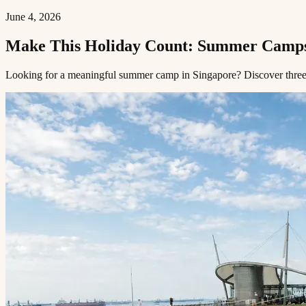
June 4, 2026
Make This Holiday Count: Summer Camps at Invictus Dempsey Hill​​​​‌ ‍ ​‍​‍‌‍ ‌ ​‍‌‍‍‌‌‍‌ ‌‍‍‌‌‍ ‍​‍​‍​ ‍‍​‍​‍‌ ​ ‌‍​‌‌‍ ‍‌‍‍‌‌ ‌​‌ ‍‌​‍ ‍‌‍‍‌‌‍ ​‍​‍​‍ ​​‍​‍‌‍‍​‌ ​‍‌‍‌‌‌‍‌‍​‍​‍​ ‍‍​‍​‍​‍ ‌ ​ ‌ ‌​‌ ‌‌‌‍‌​‌‍‍‌‌‍ ​‍ ‌‍‍‌‌‍ ‍‌ ‌​‌‍‌‌‌‍ ‍‌ ‌​​‍ ‌‍‌‌‌‍‌​‌‍‍‌‌ ‌​​‍ ‌‍ ‌‌‍ ‌‍‌​‌‍‌‌​ ‌‌ ​​‌ ​‍‌‍‌‌‌ ​ ‌‍‌‌‌‍ ‍‌ ‌​‌‍​‌‌ ‌​‌‍‍‌‌‍ ‌‍ ‍​ ‍ ‌‍‍‌‌‍‌​​ ‌​ ‌‌‌‍‌‌​ ​ ​ ​‍​ ‌ ​ ​​​ ‍​‌‍‌‌​‍ ‌​ ‍‌‌‍​‌​ ‌ ​ ​​​‍ ‌​ ‌​‌‍‌‍‌‍‌​​ ‍‌​‍ ‌‌‍​‍‌‍​‍​ ‍​​ ​‌​‍ ‌​ ​​​ ‌​​ ‍‌​ ‌​​ ‌ ​ ​‌‌‍​ ​ ​​​ ‌​​ ‍​‌‍​ ​ ‌‌​ ‍ ‌ ‌​‌ ‍‌‌ ​​‌‍‌‌​ ‌‌‍ ‍‌‍‌‌‌ ‌ ‌ ​ ​ ‍ ‌ ​​‌‍​‌‌ ‌​‌‍‍​​ ‌‌ ‌​‌‍‍‌‌ ‌​‌‍ ​‌‍‌‌​ ‌‍​‍‌‍​‌‌ ​ ‌‍‌‌‌‌‌‌‌ ​‍‌‍ ​​ ‌​‍‌‌​ 
Looking for a meaningful summer camp in Singapore? Discover three holiday programmes at Invictus Dempsey Hill for children who love to create and explore.​​​​‌ ‍ ​‍​‍‌‍ ‌ ​‍‌‍‍‌‌‍‌ ‌‍‍‌‌‍ ‍​‍​‍​ ‍‍​‍​‍‌ ​ ‌‍​‌‌‍ ‍‌‍‍‌‌ ‌​‌ ‍‌​‍ ‍‌‍‍‌‌‍ ​‍​‍​‍ ​​‍​‍‌‍‍​‌ ​‍‌‍‌‌‌‍‌‍​‍​‍​ ‍‍​‍​‍​‍ ‌ ​ ‌ ‌​‌ ‌‌‌‍‌​‌‍‍‌‌‍ ​‍ ‌‍‍‌‌‍ ‍‌ ‌​‌‍‌‌‌‍ ‍‌ ‌​​‍ ‌‍‌‌‌‍‌​‌‍‍‌‌ ‌​​‍ ‌‍ ‌‌‍ ‌‍‌​‌‍‌‌​ ‌‌ ​​‌ ​‍‌‍‌‌‌ ​ ‌‍‌‌‌‍ ‍‌ ‌​‌‍​‌‌ ‌​‌‍‍‌‌‍ ‌‍ ‍​ ‍ ‌‍‍‌‌‍‌​​ ‌​ ‌‌‌‍‌‌​ ​ ​ ​‍​ ‌ ​ ​​​ ‍​‌‍‌‌​‍ ‌​ ‍‌‌‍​‌​ ‌ 