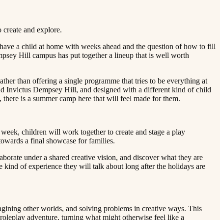
‌‌‍‌​‌‍‌‌‌ ​ ‌‍​ ‌ ​‍‌‍‍‌‌ ​​‌ ‌​‌‍‍‌‌‍ ‌‍ ‍​‍‌‍‌ ​​‌‍‌‌‌ ​‍‌ ​ ‌ ​​‌‍‌‌‌‍​ ‌ ‌​‌‍‍‌‌ ‌‍‌‍‌‌​ ‌‌ ​​‌ ‌‌‌‍​‍‌‍ ​‌‍‍‌‌ ​ ‌‍‍​‌‍‌‌‌‍‌​​‍​‍‌ ‌
have a child at home with weeks ahead and the question of how to fill
psey Hill campus has put together a lineup that is well worth
her than offering a single programme that tries to be everything at
d Invictus Dempsey Hill, and designed with a different kind of child
​‌‍​ ​ ‌‌​‍‌‍‌ ‌​‌ ‍‌‌ ​​‌‍‌‌​ ‌‌‍ ‍‌‍‌‌‌ ‌ ‌ ​ ​‍‌‍‌ ​​‌‍​‌‌ ‌​‌‍‍​​ ‌‌‍​ ‌‍ ‌‍ ‍‌ ‌​‌‍‌‌‌‍ ‍‌ ‌​​‍‌‌​ ‌‌‌​​‍‌‌ ‌‍‍ ‌‍‌‌‌ ‍‌​‍‌‌​ ​ ‌​‌​​‍‌‌​ ​ ‌​‌​​‍‌‌​ ​‍​ ​‍​ ‌​‌‍​ ‌‍‌‌​ ‌ ​ ​‍​ ‌ ​ ‌​​ ‌‌​ ‌ ‌‍​‍‌‍‌‌‌‍‌​​‍‌‌​ ​‍​ ​‍​‍‌‌​ ‌‌‌​‌​​‍ ‍‌‍​ ‌‍‍​‌‍‍‌‌‍ ​‌‍‌​‌ ​‍‌‍‌‌‌‍ ‍​‍‌‌​ ‌‌‌​​‍‌‌ ‌‍‍ ‌‍‌‌‌ ‍‌​‍‌‌​ ​ ‌​‌​​‍‌‌​ ​ ‌​‌​​‍‌‌​ ​‍​ ​‍‌‍‌‌‌‍‌​‌‍​‍‌‍​‌​ ‍​​ ‍‌​ ‌‌‌‍‌‌‌‍‌‌​ ​ ​ ‌​​ ‌​​‍‌‌​ ​‍​ ​‍​‍‌‌​ ‌‌‌​‌​​‍ ‍‌ ‌​‌‍‌‌‌ ‍​‌ ‌​​‍‌‍‌ ​​‌‍‌‌‌ ​‍‌ ​ ‌ ​​‌‍‌‌‌‍​ ‌ ‌​‌‍‍‌‌ ‌‍‌‍‌‌​ ‌‌ ​​‌ ‌‌‌‍​‍‌‍ ​‌‍‍‌‌ ​ ‌‍‍​‌‍‌‌‌‍‌​​‍​‍‌ ‌
 week, children will work together to create and stage a play
​ ​‍​ ​‍‌‍‌‌‌‍‌‌‌‍​ ‌‍​‌​ ‌ ​ ‌​​ ‌​​ ​​​ ‌‌​ ​‍‌‍‌​​ ​​​‍‌‌​ ​‍​ ​‍​‍‌‌​ ‌‌‌​‌​​‍ ‍‌‍​ ‌‍‍​‌‍‍‌‌‍ ​‌‍‌​‌ ​‍‌‍‌‌‌‍ ‍​‍‌‌​ ‌‌‌​​‍‌‌ ‌‍‍ ‌‍‌‌‌ ‍‌​‍‌‌​ ​ ‌​‌​​‍‌‌​ ​ ‌​‌​​‍‌‌​ ​‍​ ​‍​ ‍‌​ ‌‍​ ‍​​ ​​​ ‌‍‌‍‌‌​ ​ ​ ‍​​ ​​​ ‌‌​ ‍​​ ​‌​‍‌‌​ ​‍​ ​‍​‍‌‌​ ‌‌‌​‌​​‍ ‍‌ ‌​‌‍‌‌‌ ‍​‌ ‌​​‍‌‍‌ ​​‌‍‌‌‌ ​‍‌ ​ ‌ ​​‌‍‌‌‌‍​ ‌ ‌​‌‍‍‌‌ ‌‍‌‍‌‌​ ‌‌ ​​‌ ‌‌‌‍​‍‌‍ ​‌‍‍‌‌ ​ ‌‍‍​‌‍‌‌‌‍‌​​‍​‍‌ ‌
aborate under a shared creative vision, and discover what they are
e kind of experience they will talk about long after the holidays are
magining other worlds, and solving problems in creative ways. This
oleplay adventure, turning what might otherwise feel like a