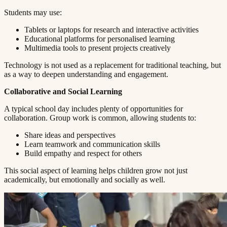
Students may use:​​​​‌ ‍ ​‍​‍‌‍ ‌ ​‍‌‍‍‌‌‍‌ ‌‍‍‌‌‍ ‍​‍​‍​ ‍‍​‍​‍‌ ​ ‌‍​‌‌‍ ‍‌‍‍‌‌ ‌​‌ ‍‌​‍ ‍‌‍‍‌‌‍ ​‍​‍​‍ ​​‍​‍‌‍‍​‌ ​‍‌‍‌‌‌‍‌‍​‍​‍​ ‍‍​‍​‍​‍ ‌ ​ ‌ ‌​‌ ‌‌‌‍‌​‌‍‍‌‌‍ ​‍ ‌‍‍‌‌‍ ‍‌ ‌​‌‍‌‌‌‍ ‍‌ ‌​​‍ ‌‍‌‌‌‍‌​‌‍‍‌‌ ‌​​‍ ‌‍ ‌‌‍ ‌‍‌​‌‍‌‌​ ‌‌ ​​‌ ​‍‌‍‌‌‌ ​ ‌‍‌‌‌‍ ‍‌ ‌​‌‍​‌‌ ‌​‌‍‍‌‌‍ ‌‍ ‍​ ‍ ‌‍‍‌‌‍‌​​ ‌​ ‌‍‌‍‌​​ ‌ ‌‍​ ​ ​‍‌‍‌‍​ ‍‌​ ​‍​‍ ‌​ ‌‍​ ‌ ​ ​‌​ ‌‌​‍ ‌​ ‌​​ ​‌‌‍‌‌​ ​‍​‍ ‌​ ‍​​ ‌ ‌‍‌‌​ ‌‌​‍ ‌‌‍‌‍‌‍‌‌‌‍‌‍‌‍​‍​ ‍‌‌‍​‍​ ​​​ ‌ ‌‍‌‌‌‍​ ​ ‍​​ ‌‍​ ‍ ‌ ‌​‌ ‍‌‌ ​​‌‍‌‌​ ‌‌‍ ‍‌‍‌‌‌ ‌ ‌ ​ ​ ‍ ‌ ​​‌‍​‌‌ ‌​‌‍‍​​ ‌‌‍​ ‌‍ ‌‍ ‍‌ ‌​‌‍‌‌‌‍ ‍‌ ‌​​‍‌‌​ ‌‌‌​​‍‌‌ ‌‍‍ ‌‍‌‌‌ ‍‌​‍‌‌​ ​ ‌​‌​​‍‌‌​ ​ ‌​‌​​‍‌‌​ ​‍​ ​‍‌‍​ ​ ​​​ ​‌​ ​‍‌‍‌‌​ ‍‌​ ​ ​ ‍‌​ ​ ‌‍​‍​ ​​‌‍​‌​‍‌‌​ ​‍​ ​‍​‍‌‌​ ‌‌‌​‌​​‍ ‍‌‍​ ‌‍‍​‌‍‍‌‌‍ ​‌‍‌​‌ ​‍‌‍‌‌‌‍ ‍​‍‌‌​ ‌‌‌​​‍‌‌ ‌‍‍ ‌‍‌‌‌ ‍‌​‍‌‌​ ​ ‌​‌​​‍‌‌​ ​ ‌​‌​​‍‌‌​ ​‍​ ​‍​ ​ ​ ‌‍‌‍​ ‌‍‌‌‌‍‌​​ ​‌​ ​‌​ ‌​​ ‍‌‌‍​‌​ ​ ​ ‍‌​‍‌‌​ ​‍​ ​‍​‍‌‌​ ‌‌‌​‌​​‍ ‍‌ ‌​‌‍‌‌‌ ‍​‌ ‌​​ ‌‍​‍‌‍​‌‌ ​ ‌‍‌‌‌‌‌‌‌ ​‍‌‍ ​​ ‌​‍‌‌​ ​‍‌​‌‍‌ ​ ‌ ‌​‌ ‌‌‌‍‌​‌‍‍‌‌‍ ​‍‌‍‌‍‍‌‌‍‌​​ ‌​ ‌‍‌‍‌​​ ‌ ‌‍​ ​ ​‍‌‍‌‍​ ‍‌​ ​‍​‍ ‌​ ‌‍​ ‌ ​ ​‌​ ‌‌​‍ ‌​ ‌​​ ​‌‌‍‌‌​ ​‍​‍ ‌​ ‍​​ ‌ ‌‍‌‌​ ‌‌​‍ ‌‌‍‌‍‌‍‌‌‌‍‌‍‌‍​‍​ ‍‌‌‍​‍​ ​​​ ‌ ‌‍‌‌‌‍​ ​ ‍​​ ‌‍​‍‌‍‌ ‌​‌ ‍‌‌ ​​‌‍‌‌​ ‌‌‍ ‍‌‍‌‌‌ ‌ ‌ ​ ​‍‌‍‌ ​​‌‍​‌‌ ‌​‌‍‍​​ ‌‌‍​ ‌‍ ‌‍ ‍‌ ‌​‌‍‌‌‌‍ ‍‌ ‌​​‍‌‌​ ‌‌‌​​‍‌‌ ‌‍‍ ‌‍‌‌‌ ‍‌​‍‌‌​ ​ ‌​‌​​‍‌‌​ ​ ‌​‌​​‍‌‌​ ​‍​ ​‍‌‍​ ​ ​​​ ​‌​ ​‍‌‍‌‌​ ‍‌​ ​ ​ ‍‌​ ​ ‌‍​‍​ ​​‌‍​‌​‍‌‌​ ​‍​ ​‍​‍‌‌​ ‌‌‌​‌​​‍ ‍‌‍​ ‌‍‍​‌‍‍‌‌‍ ​‌‍‌​‌ ​‍‌‍‌‌‌‍ ‍​‍‌‌​ ‌‌‌​​‍‌‌ ‌‍‍ ‌‍‌‌‌ ‍‌​‍‌‌​ ​ ‌​‌​​‍‌‌​ ​ ‌​‌​​‍‌‌​ ​‍​ ​‍​ ​ ​ ‌‍‌‍​ ‌‍‌‌‌‍‌​​ ​‌​ ​‌​ ‌​​ ‍‌‌‍​‌​ ​ ​ ‍‌​‍‌‌​ ​‍​ ​‍​‍‌‌​ ‌‌‌​‌​​‍ ‍‌ ‌​‌‍‌‌‌ ‍​‌ ‌​​‍‌‍‌ ​​‌‍‌‌‌ ​‍‌ ​ ‌ ​​‌‍‌‌‌‍​ ‌ ‌​‌‍‍‌‌ ‌‍‌‍‌‌​ ‌‌ ​​‌ ‌‌‌‍​‍‌‍ ​‌‍‍‌‌ ​ ‌‍‍​‌‍‌‌‌‍‌​​‍​‍‌ ‌
Tablets or laptops for research and interactive activities​​​​‌ ‍ ​‍​‍‌‍ ‌ ​‍‌‍‍‌‌‍‌ ‌‍‍‌‌‍ ‍​‍​‍​ ‍‍​‍​‍‌ ​ ‌‍​‌‌‍ ‍‌‍‍‌‌ ‌​‌ ‍‌​‍ ‍‌‍‍‌‌‍ ​‍​‍​‍ ​​‍​‍‌‍‍​‌ ​‍‌‍‌‌‌‍‌‍​‍​‍​ ‍‍​‍​‍​‍ ‌ ​ ‌ ‌​‌ ‌‌‌‍‌​‌‍‍‌‌‍ ​‍ ‌‍‍‌‌‍ ‍‌ ‌​‌‍‌‌‌‍ ‍‌ ‌​​‍ ‌‍‌‌‌‍‌​‌‍‍‌‌ ‌​​‍ ‌‍ ‌‌‍ ‌‍‌​‌‍‌‌​ ‌‌ ​​‌ ​‍‌‍‌‌‌ ​ ‌‍‌‌‌‍ ‍‌ ‌​‌‍​‌‌ ‌​‌‍‍‌‌‍ ‌‍ ‍​ ‍ ‌‍‍‌‌‍‌​​ ‌​ ‌‍‌‍‌​​ ‌ ‌‍​ ​ ​‍‌‍‌‍​ ‍‌​ ​‍​‍ ‌​ ‌‍​ ‌ ​ ​‌​ ‌‌​‍ ‌​ ‌​​ ​‌‌‍‌‌​ ​‍​‍ ‌​ ‍​​ ‌ ‌‍‌‌​ ‌‌​‍ ‌‌‍‌‍‌‍‌‌‌‍‌‍‌‍​‍​ ‍‌‌‍​‍​ ​​​ ‌ ‌‍‌‌‌‍​ ​ ‍​​ ‌‍​ ‍ ‌ ‌​‌ ‍‌‌ ​​‌‍‌‌​ ‌‌‍ ‍‌‍‌‌‌ ‌ ‌ ​ ​ ‍ ‌ ​​‌‍​‌‌ ‌​‌‍‍​​ ‌‌‍​ ‌‍ ‌‍ ‍‌ ‌​‌‍‌‌‌‍ ‍‌ ‌​​‍‌‌​ ‌‌‌​​‍‌‌ ‌‍‍ ‌‍‌‌‌ ‍‌​‍‌‌​ ​ ‌​‌​​‍‌‌​ ​ ‌​‌​​‍‌‌​ ​‍​ ​‍‌‍‌​​ ​​​ ​‍‌‍‌‍‌‍‌‍​ ​​​ ‌ ‌‍​‌‌‍​ ​ ‍​​ ‍​‌‍‌‌​‍‌‌​ ​‍​ ​‍​‍‌‌​ ‌‌‌​‌​​‍ ‍‌‍​ ‌‍‍​‌‍‍‌‌‍ ​‌‍‌​‌ ​‍‌‍‌‌‌‍ ‍​‍‌‌​ ‌‌‌​​‍‌‌ ‌‍‍ ‌‍‌‌‌ ‍‌​‍‌‌​ ​ ‌​‌​​‍‌‌​ ​ ‌​‌​​‍‌‌​ ​‍​ ​‍​ ‍​‌‍​ ​ ​ ‌‍​‌​ ‍‌‌‍​ ​ ​‍​ ​​​ ‌​‌‍​ ​ ​‌‌‍‌​​‍‌‌​ ​‍​ ​‍​‍‌‌​ ‌‌‌​‌​​‍ ‍‌ ‌​‌‍‌‌‌ ‍​‌ ‌​​ ‌‍​‍‌‍​‌‌ ​ ‌‍‌‌‌‌‌‌‌ ​‍‌‍ ​​ ‌​‍‌‌​ ​‍‌​‌‍‌ ​ ‌ ‌​‌ ‌‌‌‍‌​‌‍‍‌‌‍ ​‍‌‍‌‍‍‌‌‍‌​​ ‌​ ‌‍‌‍‌​​ ‌ ‌‍​ ​ ​‍‌‍‌‍​ ‍‌​ ​‍​‍ ‌​ ‌‍​ ‌ ​ ​‌​ ‌‌​‍ ‌​ ‌​​ ​‌‌‍‌‌​ ​‍​‍ ‌​ ‍​​ ‌ ‌‍‌‌​ ‌‌​‍ ‌‌‍‌‍‌‍‌‌‌‍‌‍‌‍​‍​ ‍‌‌‍​‍​ ​​​ ‌ ‌‍‌‌‌‍​ ​ ‍​​ ‌‍​‍‌‍‌ ‌​‌ ‍‌‌ ​​‌‍‌‌​ ‌‌‍ ‍‌‍‌‌‌ ‌ ‌ ​ ​‍‌‍‌ ​​‌‍​‌‌ ‌​‌‍‍​​ ‌‌‍​ ‌‍ ‌‍ ‍‌ ‌​‌‍‌‌‌‍ ‍‌ ‌​​‍‌‌​ ‌‌‌​​‍‌‌ ‌‍‍ ‌‍‌‌‌ ‍‌​‍‌‌​ ​ ‌​‌​​‍‌‌​ ​ ‌​‌​​‍‌‌​ ​‍​ ​‍‌‍‌​​ ​​​ ​‍‌‍‌‍‌‍‌‍​ ​​​ ‌ ‌‍​‌‌‍​ ​ ‍​​ ‍​‌‍‌‌​‍‌‌​ ​‍​ ​‍​‍‌‌​ ‌‌‌​‌​​‍ ‍‌‍​ ‌‍‍​‌‍‍‌‌‍ ​‌‍‌​‌ ​‍‌‍‌‌‌‍ ‍​‍‌‌​ ‌‌‌​​‍‌‌ ‌‍‍ ‌‍‌‌‌ ‍‌​‍‌‌​ ​ ‌​‌​​‍‌‌​ ​ ‌​‌​​‍‌‌​ ​‍​ ​‍​ ‍​‌‍​ ​ ​ ‌‍​‌​ ‍‌‌‍​ ​ ​‍​ ​​​ ‌​‌‍​ ​ ​‌‌‍‌​​‍‌‌​ ​‍​ ​‍​‍‌‌​ ‌‌‌​‌​​‍ ‍‌ ‌​‌‍‌‌‌ ‍​‌ ‌​​‍‌‍‌ ​​‌‍‌‌‌ ​‍‌ ​ ‌ ​​‌‍‌‌‌‍​ ‌ ‌​‌‍‍‌‌ ‌‍‌‍‌‌​ ‌‌ ​​‌ ‌‌‌‍​‍‌‍ ​‌‍‍‌‌ ​ ‌‍‍​‌‍‌‌‌‍‌​​‍​‍‌ ‌
Educational platforms for personalised learning​​​​‌ ‍ ​‍​‍‌‍ ‌ ​‍‌‍‍‌‌‍‌ ‌‍‍‌‌‍ ‍​‍​‍​ ‍‍​‍​‍‌ ​ ‌‍​‌‌‍ ‍‌‍‍‌‌ ‌​‌ ‍‌​‍ ‍‌‍‍‌‌‍ ​‍​‍​‍ ​​‍​‍‌‍‍​‌ ​‍‌‍‌‌‌‍‌‍​‍​‍​ ‍‍​‍​‍​‍ ‌ ​ ‌ ‌​‌ ‌‌‌‍‌​‌‍‍‌‌‍ ​‍ ‌‍‍‌‌‍ ‍‌ ‌​‌‍‌‌‌‍ ‍‌ ‌​​‍ ‌‍‌‌‌‍‌​‌‍‍‌‌ ‌​​‍ ‌‍ ‌‌‍ ‌‍‌​‌‍‌‌​ ‌‌ ​​‌ ​‍‌‍‌‌‌ ​ ‌‍‌‌‌‍ ‍‌ ‌​‌‍​‌‌ ‌​‌‍‍‌‌‍ ‌‍ ‍​ ‍ ‌‍‍‌‌‍‌​​ ‌​ ‌‍‌‍‌​​ ‌ ‌‍​ ​ ​‍‌‍‌‍​ ‍‌​ ​‍​‍ ‌​ ‌‍​ ‌ ​ ​‌​ ‌‌​‍ ‌​ ‌​​ ​‌‌‍‌‌​ ​‍​‍ ‌​ ‍​​ ‌ ‌‍‌‌​ ‌‌​‍ ‌‌‍‌‍‌‍‌‌‌‍‌‍‌‍​‍​ ‍‌‌‍​‍​ ​​​ ‌ ‌‍‌‌‌‍​ ​ ‍​​ ‌‍​ ‍ ‌ ‌​‌ ‍‌‌ ​​‌‍‌‌​ ‌‌‍ ‍‌‍‌‌‌ ‌ ‌ ​ ​ ‍ ‌ ​​‌‍​‌‌ ‌​‌‍‍​​ ‌‌‍​ ‌‍ ‌‍ ‍‌ ‌​‌‍‌‌‌‍ ‍‌ ‌​​‍‌‌​ ‌‌‌​​‍‌‌ ‌‍‍ ‌‍‌‌‌ ‍‌​‍‌‌​ ​ ‌​‌​​‍‌‌​ ​ ‌​‌​​‍‌‌​ ​‍​ ​‍​ ‌‌‌‍​‌​ ‍‌​ ‌‌​ ​​​ ‌‍‌‍​‌‌‍​‍​ ​‌‌‍‌‌‌‍​‍​ ​ ​‍‌‌​ ​‍​ ​‍​‍‌‌​ ‌‌‌​‌​​‍ ‍‌‍​ ‌‍‍​‌‍‍‌‌‍ ​‌‍‌​‌ ​‍‌‍‌‌‌‍ ‍​‍‌‌​ ‌‌‌​​‍‌‌ ‌‍‍ ‌‍‌‌‌ ‍‌​‍‌‌​ ​ ‌​‌​​‍‌‌​ ​ ‌​‌​​‍‌‌​ ​‍​ ​‍​ ​ ‌‍‌‌​ ​‍​ ‌ ​ ‍‌​ ​‌​ ​​​ ‌‍​ ​ ​ ‌‌​ ​ ​ ‌‌​‍‌‌​ ​‍​ ​‍​‍‌‌​ ‌‌‌​‌​​‍ ‍‌ ‌​‌‍‌‌‌ ‍​‌ ‌​​ ‌‍​‍‌‍​‌‌ ​ ‌‍‌‌‌‌‌‌‌ ​‍‌‍ ​​ ‌​‍‌‌​ ​‍‌​‌‍‌ ​ ‌ ‌​‌ ‌‌‌‍‌​‌‍‍‌‌‍ ​‍‌‍‌‍‍‌‌‍‌​​ ‌​ ‌‍‌‍‌​​ ‌ ‌‍​ ​ ​‍‌‍‌‍​ ‍‌​ ​‍​‍ ‌​ ‌‍​ ‌ ​ ​‌​ ‌‌​‍ ‌​ ‌​​ ​‌‌‍‌‌​ ​‍​‍ ‌​ ‍​​ ‌ ‌‍‌‌​ ‌‌​‍ ‌‌‍‌‍‌‍‌‌‌‍‌‍‌‍​‍​ ‍‌‌‍​‍​ ​​​ ‌ ‌‍‌‌‌‍​ ​ ‍​​ ‌‍​‍‌‍‌ ‌​‌ ‍‌‌ ​​‌‍‌‌​ ‌‌‍ ‍‌‍‌‌‌ ‌ ‌ ​ ​‍‌‍‌ ​​‌‍​‌‌ ‌​‌‍‍​​ ‌‌‍​ ‌‍ ‌‍ ‍‌ ‌​‌‍‌‌‌‍ ‍‌ ‌​​‍‌‌​ ‌‌‌​​‍‌‌ ‌‍‍ ‌‍‌‌‌ ‍‌​‍‌‌​ ​ ‌​‌​​‍‌‌​ ​ ‌​‌​​‍‌‌​ ​‍​ ​‍​ ‌‌‌‍​‌​ ‍‌​ ‌‌​ ​​​ ‌‍‌‍​‌‌‍​‍​ ​‌‌‍‌‌‌‍​‍​ ​ ​‍‌‌​ ​‍​ ​‍​‍‌‌​ ‌‌‌​‌​​‍ ‍‌‍​ ‌‍‍​‌‍‍‌‌‍ ​‌‍‌​‌ ​‍‌‍‌‌‌‍ ‍​‍‌‌​ ‌‌‌​​‍‌‌ ‌‍‍ ‌‍‌‌‌ ‍‌​‍‌‌​ ​ ‌​‌​​‍‌‌​ ​ ‌​‌​​‍‌‌​ ​‍​ ​‍​ ​ ‌‍‌‌​ ​‍​ ‌ ​ ‍‌​ ​‌​ ​​​ ‌‍​ ​ ​ ‌‌​ ​ ​ ‌‌​‍‌‌​ ​‍​ ​‍​‍‌‌​ ‌‌‌​‌​​‍ ‍‌ ‌​‌‍‌‌‌ ‍​‌ ‌​​‍‌‍‌ ​​‌‍‌‌‌ ​‍‌ ​ ‌ ​​‌‍‌‌‌‍​ ‌ ‌​‌‍‍‌‌ ‌‍‌‍‌‌​ ‌‌ ​​‌ ‌‌‌‍​‍‌‍ ​‌‍‍‌‌ ​ ‌‍‍​‌‍‌‌‌‍‌​​‍​‍‌ ‌
Multimedia tools to present projects creatively​​​​‌ ‍ ​‍​‍‌‍ ‌ ​‍‌‍‍‌‌‍‌ ‌‍‍‌‌‍ ‍​‍​‍​ ‍‍​‍​‍‌ ​ ‌‍​‌‌‍ ‍‌‍‍‌‌ ‌​‌ ‍‌​‍ ‍‌‍‍‌‌‍ ​‍​‍​‍ ​​‍​‍‌‍‍​‌ ​‍‌‍‌‌‌‍‌‍​‍​‍​ ‍‍​‍​‍​‍ ‌ ​ ‌ ‌​‌ ‌‌‌‍‌​‌‍‍‌‌‍ ​‍ ‌‍‍‌‌‍ ‍‌ ‌​‌‍‌‌‌‍ ‍‌ ‌​​‍ ‌‍‌‌‌‍‌​‌‍‍‌‌ ‌​​‍ ‌‍ ‌‌‍ ‌‍‌​‌‍‌‌​ ‌‌ ​​‌ ​‍‌‍‌‌‌ ​ ‌‍‌‌‌‍ ‍‌ ‌​‌‍​‌‌ ‌​‌‍‍‌‌‍ ‌‍ ‍​ ‍ ‌‍‍‌‌‍‌​​ ‌​ ‌‍‌‍‌​​ ‌ ‌‍​ ​ ​‍‌‍‌‍​ ‍‌​ ​‍​‍ ‌​ ‌‍​ ‌ ​ ​‌​ ‌‌​‍ ‌​ ‌​​ ​‌‌‍‌‌​ ​‍​‍ ‌​ ‍​​ ‌ ‌‍‌‌​ ‌‌​‍ ‌‌‍‌‍‌‍‌‌‌‍‌‍‌‍​‍​ ‍‌‌‍​‍​ ​​​ ‌ ‌‍‌‌‌‍​ ​ ‍​​ ‌‍​ ‍ ‌ ‌​‌ ‍‌‌ ​​‌‍‌‌​ ‌‌‍ ‍‌‍‌‌‌ ‌ ‌ ​ ​ ‍ ‌ ​​‌‍​‌‌ ‌​‌‍‍​​ ‌‌‍​ ‌‍ ‌‍ ‍‌ ‌​‌‍‌‌‌‍ ‍‌ ‌​​‍‌‌​ ‌‌‌​​‍‌‌ ‌‍‍ ‌‍‌‌‌ ‍‌​‍‌‌​ ​ ‌​‌​​‍‌‌​ ​ ‌​‌​​‍‌‌​ ​‍​ ​‍​ ‌‌​ ‌‍​ ‌‍‌‍​‍​ ‍​​ ‍‌​ ​‌‌‍‌‍​ ‌‍‌‍​‌​ ‌ ​ ‌ ​‍‌‌​ ​‍​ ​‍​‍‌‌​ ‌‌‌​‌​​‍ ‍‌‍​ ‌‍‍​‌‍‍‌‌‍ ​‌‍‌​‌ ​‍‌‍‌‌‌‍ ‍​‍‌‌​ ‌‌‌​​‍‌‌ ‌‍‍ ‌‍‌‌‌ ‍‌​‍‌‌​ ​ ‌​‌​​‍‌‌​ ​ ‌​‌​​‍‌‌​ ​‍​ ​‍‌‍​ ​ ‍‌​ ‌​‌‍‌‌​ ‌​​ ‍​​ ‍‌​ ​ ‌‍‌‍‌‍​‍‌‍​‍​ ‍‌​‍‌‌​ ​‍​ ​‍​‍‌‌​ ‌‌‌​‌​​‍ ‍‌ ‌​‌‍‌‌‌ ‍​‌ ‌​​ ‌‍​‍‌‍​‌‌ ​ ‌‍‌‌‌‌‌‌‌ ​‍‌‍ ​​ ‌​‍‌‌​ ​‍‌​‌‍‌ ​ ‌ ‌​‌ ‌‌‌‍‌​‌‍‍‌‌‍ ​‍‌‍‌‍‍‌‌‍‌​​ ‌​ ‌‍‌‍‌​​ ‌ ‌‍​ ​ ​‍‌‍‌‍​ ‍‌​ ​‍​‍ ‌​ ‌‍​ ‌ ​ ​‌​ ‌‌​‍ ‌​ ‌​​ ​‌‌‍‌‌​ ​‍​‍ ‌​ ‍​​ ‌ ‌‍‌‌​ ‌‌​‍ ‌‌‍‌‍‌‍‌‌‌‍‌‍‌‍​‍​ ‍‌‌‍​‍​ ​​​ ‌ ‌‍‌‌‌‍​ ​ ‍​​ ‌‍​‍‌‍‌ ‌​‌ ‍‌‌ ​​‌‍‌‌​ ‌‌‍ ‍‌‍‌‌‌ ‌ ‌ ​ ​‍‌‍‌ ​​‌‍​‌‌ ‌​‌‍‍​​ ‌‌‍​ ‌‍ ‌‍ ‍‌ ‌​‌‍‌‌‌‍ ‍‌ ‌​​‍‌‌​ ‌‌‌​​‍‌‌ ‌‍‍ ‌‍‌‌‌ ‍‌​‍‌‌​ ​ ‌​‌​​‍‌‌​ ​ ‌​‌​​‍‌‌​ ​‍​ ​‍​ ‌‌​ ‌‍​ ‌‍‌‍​‍​ ‍​​ ‍‌​ ​‌‌‍‌‍​ ‌‍‌‍​‌​ ‌ ​ ‌ ​‍‌‌​ ​‍​ ​‍​‍‌‌​ ‌‌‌​‌​​‍ ‍‌‍​ ‌‍‍​‌‍‍‌‌‍ ​‌‍‌​‌ ​‍‌‍‌‌‌‍ ‍​‍‌‌​ ‌‌‌​​‍‌‌ ‌‍‍ ‌‍‌‌‌ ‍‌​‍‌‌​ ​ ‌​‌​​‍‌‌​ ​ ‌​‌​​‍‌‌​ ​‍​ ​‍‌‍​ ​ ‍‌​ ‌​‌‍‌‌​ ‌​​ ‍​​ ‍‌​ ​ ‌‍‌‍‌‍​‍‌‍​‍​ ‍‌​‍‌‌​ ​‍​ ​‍​‍‌‌​ ‌‌‌​‌​​‍ ‍‌ ‌​‌‍‌‌‌ ‍​‌ ‌​​‍‌‍‌ ​​‌‍‌‌‌ ​‍‌ ​ ‌ ​​‌‍‌‌‌‍​ ‌ ‌​‌‍‍‌‌ ‌‍‌‍‌‌​ ‌‌ ​​‌ ‌‌‌‍​‍‌‍ ​‌‍‍‌‌ ​ ‌‍‍​‌‍‌‌‌‍‌​​‍​‍‌ ‌
Technology is not used as a replacement for traditional teaching, but
as a way to deepen understanding and engagement.​​​​‌ ‍ ​‍​‍‌‍ ‌ ​‍‌‍‍‌‌‍‌ ‌‍‍‌‌‍ ‍​‍​‍​ ‍‍​‍​‍‌ ​ ‌‍​‌‌‍ ‍‌‍‍‌‌ ‌​‌ ‍‌​‍ ‍‌‍‍‌‌‍ ​‍​‍​‍ ​​‍​‍‌‍‍​‌ ​‍‌‍‌‌‌‍‌‍​‍​‍​ ‍‍​‍​‍​‍ ‌ ​ ‌ ‌​‌ ‌‌‌‍‌​‌‍‍‌‌‍ ​‍ ‌‍‍‌‌‍ ‍‌ ‌​‌‍‌‌‌‍ ‍‌ ‌​​‍ ‌‍‌‌‌‍‌​‌‍‍‌‌ ‌​​‍ ‌‍ ‌‌‍ ‌‍‌​‌‍‌‌​ ‌‌ ​​‌ ​‍‌‍‌‌‌ ​ ‌‍‌‌‌‍ ‍‌ ‌​‌‍​‌‌ ‌​‌‍‍‌‌‍ ‌‍ ‍​ ‍ ‌‍‍‌‌‍‌​​ ‌​ ‌‍‌‍‌​​ ‌ ‌‍​ ​ ​‍‌‍‌‍​ ‍‌​ ​‍​‍ ‌​ ‌‍​ ‌ ​ ​‌​ ‌‌​‍ ‌​ ‌​​ ​‌‌‍‌‌​ ​‍​‍ ‌​ ‍​​ ‌ ‌‍‌‌​ ‌‌​‍ ‌‌‍‌‍‌‍‌‌‌‍‌‍‌‍​‍​ ‍‌‌‍​‍​ ​​​ ‌ ‌‍‌‌‌‍​ ​ ‍​​ ‌‍​ ‍ ‌ ‌​‌ ‍‌‌ ​​‌‍‌‌​ ‌‌‍ ‍‌‍‌‌‌ ‌ ‌ ​ ​ ‍ ‌ ​​‌‍​‌‌ ‌​‌‍‍​​ ‌‌‍​ ‌‍ ‌‍ ‍‌ ‌​‌‍‌‌‌‍ ‍‌ ‌​​‍‌‌​ ‌‌‌​​‍‌‌ ‌‍‍ ‌‍‌‌‌ ‍‌​‍‌‌​ ​ ‌​‌​​‍‌‌​ ​ ‌​‌​​‍‌‌​ ​‍​ ​‍​ ​‌​ ‍​​ ‌‌‌‍‌‌​ ​ ​ ‌ ​ ‍‌​ ​‍​ ‌‍‌‍​‌​ ‍​​ ‌‌​‍‌‌​ ​‍​ ​‍​‍‌‌​ ‌‌‌​‌​​‍ ‍‌‍​ ‌‍‍​‌‍‍‌‌‍ ​‌‍‌​‌ ​‍‌‍‌‌‌‍ ‍​‍‌‌​ ‌‌‌​​‍‌‌ ‌‍‍ ‌‍‌‌‌ ‍‌​‍‌‌​ ​ ‌​‌​​‍‌‌​ ​ ‌​‌​​‍‌‌​ ​‍​ ​‍​ ‌ ‌‍‌‌​ ‌ ​ ‌‍​ ‌ ​ ​ ​ ‍​​ ‌‍​ ‍​​ ​​‌‍‌​‌‍​‍​‍‌‌​ ​‍​ ​‍​‍‌‌​ ‌‌‌​‌​​‍ ‍‌ ‌​‌‍‌‌‌ ‍​‌ ‌​​ ‌‍​‍‌‍​‌‌ ​ ‌‍‌‌‌‌‌‌‌ ​‍‌‍ ​​ ‌​‍‌‌​ ​‍‌​‌‍‌ ​ ‌ ‌​‌ ‌‌‌‍‌​‌‍‍‌‌‍ ​‍‌‍‌‍‍‌‌‍‌​​ ‌​ ‌‍‌‍‌​​ ‌ ‌‍​ ​ ​‍‌‍‌‍​ ‍‌​ ​‍​‍ ‌​ ‌‍​ ‌ ​ ​‌​ ‌‌​‍ ‌​ ‌​​ ​‌‌‍‌‌​ ​‍​‍ ‌​ ‍​​ ‌ ‌‍‌‌​ ‌‌​‍ ‌‌‍‌‍‌‍‌‌‌‍‌‍‌‍​‍​ ‍‌‌‍​‍​ ​​​ ‌ ‌‍‌‌‌‍​ ​ ‍​​ ‌‍​‍‌‍‌ ‌​‌ ‍‌‌ ​​‌‍‌‌​ ‌‌‍ ‍‌‍‌‌‌ ‌ ‌ ​ ​‍‌‍‌ ​​‌‍​‌‌ ‌​‌‍‍​​ ‌‌‍​ ‌‍ ‌‍ ‍‌ ‌​‌‍‌‌‌‍ ‍‌ ‌​​‍‌‌​ ‌‌‌​​‍‌‌ ‌‍‍ ‌‍‌‌‌ ‍‌​‍‌‌​ ​ ‌​‌​​‍‌‌​ ​ ‌​‌​​‍‌‌​ ​‍​ ​‍​ ​‌​ ‍​​ ‌‌‌‍‌‌​ ​ ​ ‌ ​ ‍‌​ ​‍​ ‌‍‌‍​‌​ ‍​​ ‌‌​‍‌‌​ ​‍​ ​‍​‍‌‌​ ‌‌‌​‌​​‍ ‍‌‍​ ‌‍‍​‌‍‍‌‌‍ ​‌‍‌​‌ ​‍‌‍‌‌‌‍ ‍​‍‌‌​ ‌‌‌​​‍‌‌ ‌‍‍ ‌‍‌‌‌ ‍‌​‍‌‌​ ​ ‌​‌​​‍‌‌​ ​ ‌​‌​​‍‌‌​ ​‍​ ​‍​ ‌ ‌‍‌‌​ ‌ ​ ‌‍​ ‌ ​ ​ ​ ‍​​ ‌‍​ ‍​​ ​​‌‍‌​‌‍​‍​‍‌‌​ ​‍​ ​‍​‍‌‌​ ‌‌‌​‌​​‍ ‍‌ ‌​‌‍‌‌‌ ‍​‌ ‌​​‍‌‍‌ ​​‌‍‌‌‌ ​‍‌ ​ ‌ ​​‌‍‌‌‌‍​ ‌ ‌​‌‍‍‌‌ ‌‍‌‍‌‌​ ‌‌ ​​‌ ‌‌‌‍​‍‌‍ ​‌‍‍‌‌ ​ ‌‍‍​‌‍‌‌‌‍‌​​‍​‍‌ ‌
Collaborative and Social Learning​​​​‌ ‍ ​‍​‍‌‍ ‌ ​‍‌‍‍‌‌‍‌ ‌‍‍‌‌‍ ‍​‍​‍​ ‍‍​‍​‍‌ ​ ‌‍​‌‌‍ ‍‌‍‍‌‌ ‌​‌ ‍‌​‍ ‍‌‍‍‌‌‍ ​‍​‍​‍ ​​‍​‍‌‍‍​‌ ​‍‌‍‌‌‌‍‌‍​‍​‍​ ‍‍​‍​‍​‍ ‌ ​ ‌ ‌​‌ ‌‌‌‍‌​‌‍‍‌‌‍ ​‍ ‌‍‍‌‌‍ ‍‌ ‌​‌‍‌‌‌‍ ‍‌ ‌​​‍ ‌‍‌‌‌‍‌​‌‍‍‌‌ ‌​​‍ ‌‍ ‌‌‍ ‌‍‌​‌‍‌‌​ ‌‌ ​​‌ ​‍‌‍‌‌‌ ​ ‌‍‌‌‌‍ ‍‌ ‌​‌‍​‌‌ ‌​‌‍‍‌‌‍ ‌‍ ‍​ ‍ ‌‍‍‌‌‍‌​​ ‌​ ‌‍‌‍‌​​ ‌ ‌‍​ ​ ​‍‌‍‌‍​ ‍‌​ ​‍​‍ ‌​ ‌‍​ ‌ ​ ​‌​ ‌‌​‍ ‌​ ‌​​ ​‌‌‍‌‌​ ​‍​‍ ‌​ ‍​​ ‌ ‌‍‌‌​ ‌‌​‍ ‌‌‍‌‍‌‍‌‌‌‍‌‍‌‍​‍​ ‍‌‌‍​‍​ ​​​ ‌ ‌‍‌‌‌‍​ ​ ‍​​ ‌‍​ ‍ ‌ ‌​‌ ‍‌‌ ​​‌‍‌‌​ ‌‌‍ ‍‌‍‌‌‌ ‌ ‌ ​ ​ ‍ ‌ ​​‌‍​‌‌ ‌​‌‍‍​​ ‌‌‍​ ‌‍ ‌‍ ‍‌ ‌​‌‍‌‌‌‍ ‍‌ ‌​​‍‌‌​ ‌‌‌​​‍‌‌ ‌‍‍ ‌‍‌‌‌ ‍‌​‍‌‌​ ​ ‌​‌​​‍‌‌​ ​ ‌​‌​​‍‌‌​ ​‍​ ​‍‌‍​‌​ ​ ​ ​‌‌‍​‍​ ‌ ‌‍​‍‌‍​‌‌‍​ ​ ​‍‌‍​‌‌‍‌​​ ‍‌​‍‌‌​ ​‍​ ​‍​‍‌‌​ ‌‌‌​‌​​‍ ‍‌‍​ ‌‍‍​‌‍‍‌‌‍ ​‌‍‌​‌ ​‍‌‍‌‌‌‍ ‍​‍‌‌​ ‌‌‌​​‍‌‌ ‌‍‍ ‌‍‌‌‌ ‍‌​‍‌‌​ ​ ‌​‌​​‍‌‌​ ​ ‌​‌​​‍‌‌​ ​‍​ ​‍​ ‍​‌‍‌‌‌‍‌‌​ ​ ‌‍​‌​ ‌‌​ ‌‌​ ‍‌‌‍‌​​ ​‍​ ​ ​ ​‌​‍‌‌​ ​‍​ ​‍​‍‌‌​ ‌‌‌​‌​​‍ ‍‌ ‌​‌‍‌‌‌ ‍​‌ ‌​​ ‌‍​‍‌‍​‌‌ ​ ‌‍‌‌‌‌‌‌‌ ​‍‌‍ ​​ ‌​‍‌‌​ ​‍‌​‌‍‌ ​ ‌ ‌​‌ ‌‌‌‍‌​‌‍‍‌‌‍ ​‍‌‍‌‍‍‌‌‍‌​​ ‌​ ‌‍‌‍‌​​ ‌ ‌‍​ ​ ​‍‌‍‌‍​ ‍‌​ ​‍​‍ ‌​ ‌‍​ ‌ ​ ​‌​ ‌‌​‍ ‌​ ‌​​ ​‌‌‍‌‌​ ​‍​‍ ‌​ ‍​​ ‌ ‌‍‌‌​ ‌‌​‍ ‌‌‍‌‍‌‍‌‌‌‍‌‍‌‍​‍​ ‍‌‌‍​‍​ ​​​ ‌ ‌‍‌‌‌‍​ ​ ‍​​ ‌‍​‍‌‍‌ ‌​‌ ‍‌‌ ​​‌‍‌‌​ ‌‌‍ ‍‌‍‌‌‌ ‌ ‌ ​ ​‍‌‍‌ ​​‌‍​‌‌ ‌​‌‍‍​​ ‌‌‍​ ‌‍ ‌‍ ‍‌ ‌​‌‍‌‌‌‍ ‍‌ ‌​​‍‌‌​ ‌‌‌​​‍‌‌ ‌‍‍ ‌‍‌‌‌ ‍‌​‍‌‌​ ​ ‌​‌​​‍‌‌​ ​ ‌​‌​​‍‌‌​ ​‍​ ​‍‌‍​‌​ ​ ​ ​‌‌‍​‍​ ‌ ‌‍​‍‌‍​‌‌‍​ ​ ​‍‌‍​‌‌‍‌​​ ‍‌​‍‌‌​ ​‍​ ​‍​‍‌‌​ ‌‌‌​‌​​‍ ‍‌‍​ ‌‍‍​‌‍‍‌‌‍ ​‌‍‌​‌ ​‍‌‍‌‌‌‍ ‍​‍‌‌​ ‌‌‌​​‍‌‌ ‌‍‍ ‌‍‌‌‌ ‍‌​‍‌‌​ ​ ‌​‌​​‍‌‌​ ​ ‌​‌​​‍‌‌​ ​‍​ ​‍​ ‍​‌‍‌‌‌‍‌‌​ ​ ‌‍​‌​ ‌‌​ ‌‌​ ‍‌‌‍‌​​ ​‍​ ​ ​ ​‌​‍‌‌​ ​‍​ ​‍​‍‌‌​ ‌‌‌​‌​​‍ ‍‌ ‌​‌‍‌‌‌ ‍​‌ ‌​​‍‌‍‌ ​​‌‍‌‌‌ ​‍‌ ​ ‌ ​​‌‍‌‌‌‍​ ‌ ‌​‌‍‍‌‌ ‌‍‌‍‌‌​ ‌‌ ​​‌ ‌‌‌‍​‍‌‍ ​‌‍‍‌‌ ​ ‌‍‍​‌‍‌‌‌‍‌​​‍​‍‌ ‌
A typical school day includes plenty of opportunities for
collaboration. Group work is common, allowing students to:​​​​‌ ‍ ​‍​‍‌‍ ‌ ​‍‌‍‍‌‌‍‌ ‌‍‍‌‌‍ ‍​‍​‍​ ‍‍​‍​‍‌ ​ ‌‍​‌‌‍ ‍‌‍‍‌‌ ‌​‌ ‍‌​‍ ‍‌‍‍‌‌‍ ​‍​‍​‍ ​​‍​‍‌‍‍​‌ ​‍‌‍‌‌‌‍‌‍​‍​‍​ ‍‍​‍​‍​‍ ‌ ​ ‌ ‌​‌ ‌‌‌‍‌​‌‍‍‌‌‍ ​‍ ‌‍‍‌‌‍ ‍‌ ‌​‌‍‌‌‌‍ ‍‌ ‌​​‍ ‌‍‌‌‌‍‌​‌‍‍‌‌ ‌​​‍ ‌‍ ‌‌‍ ‌‍‌​‌‍‌‌​ ‌‌ ​​‌ ​‍‌‍‌‌‌ ​ ‌‍‌‌‌‍ ‍‌ ‌​‌‍​‌‌ ‌​‌‍‍‌‌‍ ‌‍ ‍​ ‍ ‌‍‍‌‌‍‌​​ ‌​ ‌‍‌‍‌​​ ‌ ‌‍​ ​ ​‍‌‍‌‍​ ‍‌​ ​‍​‍ ‌​ ‌‍​ ‌ ​ ​‌​ ‌‌​‍ ‌​ ‌​​ ​‌‌‍‌‌​ ​‍​‍ ‌​ ‍​​ ‌ ‌‍‌‌​ ‌‌​‍ ‌‌‍‌‍‌‍‌‌‌‍‌‍‌‍​‍​ ‍‌‌‍​‍​ ​​​ ‌ ‌‍‌‌‌‍​ ​ ‍​​ ‌‍​ ‍ ‌ ‌​‌ ‍‌‌ ​​‌‍‌‌​ ‌‌‍ ‍‌‍‌‌‌ ‌ ‌ ​ ​ ‍ ‌ ​​‌‍​‌‌ ‌​‌‍‍​​ ‌‌‍​ ‌‍ ‌‍ ‍‌ ‌​‌‍‌‌‌‍ ‍‌ ‌​​‍‌‌​ ‌‌‌​​‍‌‌ ‌‍‍ ‌‍‌‌‌ ‍‌​‍‌‌​ ​ ‌​‌​​‍‌‌​ ​ ‌​‌​​‍‌‌​ ​‍​ ​‍​ ‌‍​ ​‌‌‍‌‍​ ‌ ​ ‌‌​ ‌‌​ ‌‍​ ‌‌​ ‌ ‌‍‌‍‌‍‌‍​ ‌‍​‍‌‌​ ​‍​ ​‍​‍‌‌​ ‌‌‌​‌​​‍ ‍‌‍​ ‌‍‍​‌‍‍‌‌‍ ​‌‍‌​‌ ​‍‌‍‌‌‌‍ ‍​‍‌‌​ ‌‌‌​​‍‌‌ ‌‍‍ ‌‍‌‌‌ ‍‌​‍‌‌​ ​ ‌​‌​​‍‌‌​ ​ ‌​‌​​‍‌‌​ ​‍​ ​‍​ ‌ ‌‍​‌​ ​ ​ ​ ​ ​ ‌‍​ ​ ​​​ ‍​‌‍​‌‌‍​‍​ ‌ ​ ​‌​‍‌‌​ ​‍​ ​‍​‍‌‌​ ‌‌‌​‌​​‍ ‍‌ ‌​‌‍‌‌‌ ‍​‌ ‌​​ ‌‍​‍‌‍​‌‌ ​ ‌‍‌‌‌‌‌‌‌ ​‍‌‍ ​​ ‌​‍‌‌​ ​‍‌​‌‍‌ ​ ‌ ‌​‌ ‌‌‌‍‌​‌‍‍‌‌‍ ​‍‌‍‌‍‍‌‌‍‌​​ ‌​ ‌‍‌‍‌​​ ‌ ‌‍​ ​ ​‍‌‍‌‍​ ‍‌​ ​‍​‍ ‌​ ‌‍​ ‌ ​ ​‌​ ‌‌​‍ ‌​ ‌​​ ​‌‌‍‌‌​ ​‍​‍ ‌​ ‍​​ ‌ ‌‍‌‌​ ‌‌​‍ ‌‌‍‌‍‌‍‌‌‌‍‌‍‌‍​‍​ ‍‌‌‍​‍​ ​​​ ‌ ‌‍‌‌‌‍​ ​ ‍​​ ‌‍​‍‌‍‌ ‌​‌ ‍‌‌ ​​‌‍‌‌​ ‌‌‍ ‍‌‍‌‌‌ ‌ ‌ ​ ​‍‌‍‌ ​​‌‍​‌‌ ‌​‌‍‍​​ ‌‌‍​ ‌‍ ‌‍ ‍‌ ‌​‌‍‌‌‌‍ ‍‌ ‌​​‍‌‌​ ‌‌‌​​‍‌‌ ‌‍‍ ‌‍‌‌‌ ‍‌​‍‌‌​ ​ ‌​‌​​‍‌‌​ ​ ‌​‌​​‍‌‌​ ​‍​ ​‍​ ‌‍​ ​‌‌‍‌‍​ ‌ ​ ‌‌​ ‌‌​ ‌‍​ ‌‌​ ‌ ‌‍‌‍‌‍‌‍​ ‌‍​‍‌‌​ ​‍​ ​‍​‍‌‌​ ‌‌‌​‌​​‍ ‍‌‍​ ‌‍‍​‌‍‍‌‌‍ ​‌‍‌​‌ ​‍‌‍‌‌‌‍ ‍​‍‌‌​ ‌‌‌​​‍‌‌ ‌‍‍ ‌‍‌‌‌ ‍‌​‍‌‌​ ​ ‌​‌​​‍‌‌​ ​ ‌​‌​​‍‌‌​ ​‍​ ​‍​ ‌ ‌‍​‌​ ​ ​ ​ ​ ​ ‌‍​ ​ ​​​ ‍​‌‍​‌‌‍​‍​ ‌ ​ ​‌​‍‌‌​ ​‍​ ​‍​‍‌‌​ ‌‌‌​‌​​‍ ‍‌ ‌​‌‍‌‌‌ ‍​‌ ‌​​‍‌‍‌ ​​‌‍‌‌‌ ​‍‌ ​ ‌ ​​‌‍‌‌‌‍​ ‌ ‌​‌‍‍‌‌ ‌‍‌‍‌‌​ ‌‌ ​​‌ ‌‌‌‍​‍‌‍ ​‌‍‍‌‌ ​ ‌‍‍​‌‍‌‌‌‍‌​​‍​‍‌ ‌
Share ideas and perspectives​​​​‌ ‍ ​‍​‍‌‍ ‌ ​‍‌‍‍‌‌‍‌ ‌‍‍‌‌‍ ‍​‍​‍​ ‍‍​‍​‍‌ ​ ‌‍​‌‌‍ ‍‌‍‍‌‌ ‌​‌ ‍‌​‍ ‍‌‍‍‌‌‍ ​‍​‍​‍ ​​‍​‍‌‍‍​‌ ​‍‌‍‌‌‌‍‌‍​‍​‍​ ‍‍​‍​‍​‍ ‌ ​ ‌ ‌​‌ ‌‌‌‍‌​‌‍‍‌‌‍ ​‍ ‌‍‍‌‌‍ ‍‌ ‌​‌‍‌‌‌‍ ‍‌ ‌​​‍ ‌‍‌‌‌‍‌​‌‍‍‌‌ ‌​​‍ ‌‍ ‌‌‍ ‌‍‌​‌‍‌‌​ ‌‌ ​​‌ ​‍‌‍‌‌‌ ​ ‌‍‌‌‌‍ ‍‌ ‌​‌‍​‌‌ ‌​‌‍‍‌‌‍ ‌‍ ‍​ ‍ ‌‍‍‌‌‍‌​​ ‌​ ‌‍‌‍‌​​ ‌ ‌‍​ ​ ​‍‌‍‌‍​ ‍‌​ ​‍​‍ ‌​ ‌‍​ ‌ ​ ​‌​ ‌‌​‍ ‌​ ‌​​ ​‌‌‍‌‌​ ​‍​‍ ‌​ ‍​​ ‌ ‌‍‌‌​ ‌‌​‍ ‌‌‍‌‍‌‍‌‌‌‍‌‍‌‍​‍​ ‍‌‌‍​‍​ ​​​ ‌ ‌‍‌‌‌‍​ ​ ‍​​ ‌‍​ ‍ ‌ ‌​‌ ‍‌‌ ​​‌‍‌‌​ ‌‌‍ ‍‌‍‌‌‌ ‌ ‌ ​ ​ ‍ ‌ ​​‌‍​‌‌ ‌​‌‍‍​​ ‌‌‍​ ‌‍ ‌‍ ‍‌ ‌​‌‍‌‌‌‍ ‍‌ ‌​​‍‌‌​ ‌‌‌​​‍‌‌ ‌‍‍ ‌‍‌‌‌ ‍‌​‍‌‌​ ​ ‌​‌​​‍‌‌​ ​ ‌​‌​​‍‌‌​ ​‍​ ​‍‌‍‌​​ ​ ​ ​‍‌‍​ ‌‍‌‍‌‍‌‌​ ‌ ​ ‌‌‌‍‌‍​ ​‌​ ‌​‌‍​ ​‍‌‌​ ​‍​ ​‍​‍‌‌​ ‌‌‌​‌​​‍ ‍‌‍​ ‌‍‍​‌‍‍‌‌‍ ​‌‍‌​‌ ​‍‌‍‌‌‌‍ ‍​‍‌‌​ ‌‌‌​​‍‌‌ ‌‍‍ ‌‍‌‌‌ ‍‌​‍‌‌​ ​ ‌​‌​​‍‌‌​ ​ ‌​‌​​‍‌‌​ ​‍​ ​‍​ ​ ‌‍​‍​ ‌‍​ ‌‌​ ​​‌‍‌​​ ‌‌​ ​‍​ ‌​​ ‌​​ ‌‍‌‍​‌​‍‌‌​ ​‍​ ​‍​‍‌‌​ ‌‌‌​‌​​‍ ‍‌ ‌​‌‍‌‌‌ ‍​‌ ‌​​ ‌‍​‍‌‍​‌‌ ​ ‌‍‌‌‌‌‌‌‌ ​‍‌‍ ​​ ‌​‍‌‌​ ​‍‌​‌‍‌ ​ ‌ ‌​‌ ‌‌‌‍‌​‌‍‍‌‌‍ ​‍‌‍‌‍‍‌‌‍‌​​ ‌​ ‌‍‌‍‌​​ ‌ ‌‍​ ​ ​‍‌‍‌‍​ ‍‌​ ​‍​‍ ‌​ ‌‍​ ‌ ​ ​‌​ ‌‌​‍ ‌​ ‌​​ ​‌‌‍‌‌​ ​‍​‍ ‌​ ‍​​ ‌ ‌‍‌‌​ ‌‌​‍ ‌‌‍‌‍‌‍‌‌‌‍‌‍‌‍​‍​ ‍‌‌‍​‍​ ​​​ ‌ ‌‍‌‌‌‍​ ​ ‍​​ ‌‍​‍‌‍‌ ‌​‌ ‍‌‌ ​​‌‍‌‌​ ‌‌‍ ‍‌‍‌‌‌ ‌ ‌ ​ ​‍‌‍‌ ​​‌‍​‌‌ ‌​‌‍‍​​ ‌‌‍​ ‌‍ ‌‍ ‍‌ ‌​‌‍‌‌‌‍ ‍‌ ‌​​‍‌‌​ ‌‌‌​​‍‌‌ ‌‍‍ ‌‍‌‌‌ ‍‌​‍‌‌​ ​ ‌​‌​​‍‌‌​ ​ ‌​‌​​‍‌‌​ ​‍​ ​‍‌‍‌​​ ​ ​ ​‍‌‍​ ‌‍‌‍‌‍‌‌​ ‌ ​ ‌‌‌‍‌‍​ ​‌​ ‌​‌‍​ ​‍‌‌​ ​‍​ ​‍​‍‌‌​ ‌‌‌​‌​​‍ ‍‌‍​ ‌‍‍​‌‍‍‌‌‍ ​‌‍‌​‌ ​‍‌‍‌‌‌‍ ‍​‍‌‌​ ‌‌‌​​‍‌‌ ‌‍‍ ‌‍‌‌‌ ‍‌​‍‌‌​ ​ ‌​‌​​‍‌‌​ ​ ‌​‌​​‍‌‌​ ​‍​ ​‍​ ​ ‌‍​‍​ ‌‍​ ‌‌​ ​​‌‍‌​​ ‌‌​ ​‍​ ‌​​ ‌​​ ‌‍‌‍​‌​‍‌‌​ ​‍​ ​‍​‍‌‌​ ‌‌‌​‌​​‍ ‍‌ ‌​‌‍‌‌‌ ‍​‌ ‌​​‍‌‍‌ ​​‌‍‌‌‌ ​‍‌ ​ ‌ ​​‌‍‌‌‌‍​ ‌ ‌​‌‍‍‌‌ ‌‍‌‍‌‌​ ‌‌ ​​‌ ‌‌‌‍​‍‌‍ ​‌‍‍‌‌ ​ ‌‍‍​‌‍‌‌‌‍‌​​‍​‍‌ ‌
Learn teamwork and communication skills​​​​‌ ‍ ​‍​‍‌‍ ‌ ​‍‌‍‍‌‌‍‌ ‌‍‍‌‌‍ ‍​‍​‍​ ‍‍​‍​‍‌ ​ ‌‍​‌‌‍ ‍‌‍‍‌‌ ‌​‌ ‍‌​‍ ‍‌‍‍‌‌‍ ​‍​‍​‍ ​​‍​‍‌‍‍​‌ ​‍‌‍‌‌‌‍‌‍​‍​‍​ ‍‍​‍​‍​‍ ‌ ​ ‌ ‌​‌ ‌‌‌‍‌​‌‍‍‌‌‍ ​‍ ‌‍‍‌‌‍ ‍‌ ‌​‌‍‌‌‌‍ ‍‌ ‌​​‍ ‌‍‌‌‌‍‌​‌‍‍‌‌ ‌​​‍ ‌‍ ‌‌‍ ‌‍‌​‌‍‌‌​ ‌‌ ​​‌ ​‍‌‍‌‌‌ ​ ‌‍‌‌‌‍ ‍‌ ‌​‌‍​‌‌ ‌​‌‍‍‌‌‍ ‌‍ ‍​ ‍ ‌‍‍‌‌‍‌​​ ‌​ ‌‍‌‍‌​​ ‌ ‌‍​ ​ ​‍‌‍‌‍​ ‍‌​ ​‍​‍ ‌​ ‌‍​ ‌ ​ ​‌​ ‌‌​‍ ‌​ ‌​​ ​‌‌‍‌‌​ ​‍​‍ ‌​ ‍​​ ‌ ‌‍‌‌​ ‌‌​‍ ‌‌‍‌‍‌‍‌‌‌‍‌‍‌‍​‍​ ‍‌‌‍​‍​ ​​​ ‌ ‌‍‌‌‌‍​ ​ ‍​​ ‌‍​ ‍ ‌ ‌​‌ ‍‌‌ ​​‌‍‌‌​ ‌‌‍ ‍‌‍‌‌‌ ‌ ‌ ​ ​ ‍ ‌ ​​‌‍​‌‌ ‌​‌‍‍​​ ‌‌‍​ ‌‍ ‌‍ ‍‌ ‌​‌‍‌‌‌‍ ‍‌ ‌​​‍‌‌​ ‌‌‌​​‍‌‌ ‌‍‍ ‌‍‌‌‌ ‍‌​‍‌‌​ ​ ‌​‌​​‍‌‌​ ​ ‌​‌​​‍‌‌​ ​‍​ ​‍​ ‍​‌‍​‍​ ​‌‌‍‌​‌‍​ ​ ‌ ​ ‌‌‌‍​‍‌‍‌‌‌‍​‌​ ‍​‌‍‌​​‍‌‌​ ​‍​ ​‍​‍‌‌​ ‌‌‌​‌​​‍ ‍‌‍​ ‌‍‍​‌‍‍‌‌‍ ​‌‍‌​‌ ​‍‌‍‌‌‌‍ ‍​‍‌‌​ ‌‌‌​​‍‌‌ ‌‍‍ ‌‍‌‌‌ ‍‌​‍‌‌​ ​ ‌​‌​​‍‌‌​ ​ ‌​‌​​‍‌‌​ ​‍​ ​‍‌‍‌‍‌‍​‍‌‍​ ​ ‌‍‌‍‌​‌‍‌‍‌‍​‌‌‍​ ​ ‍‌‌‍​ ‌‍‌​​ ‍​​‍‌‌​ ​‍​ ​‍​‍‌‌​ ‌‌‌​‌​​‍ ‍‌ ‌​‌‍‌‌‌ ‍​‌ ‌​​ ‌‍​‍‌‍​‌‌ ​ ‌‍‌‌‌‌‌‌‌ ​‍‌‍ ​​ ‌​‍‌‌​ ​‍‌​‌‍‌ ​ ‌ ‌​‌ ‌‌‌‍‌​‌‍‍‌‌‍ ​‍‌‍‌‍‍‌‌‍‌​​ ‌​ ‌‍‌‍‌​​ ‌ ‌‍​ ​ ​‍‌‍‌‍​ ‍‌​ ​‍​‍ ‌​ ‌‍​ ‌ ​ ​‌​ ‌‌​‍ ‌​ ‌​​ ​‌‌‍‌‌​ ​‍​‍ ‌​ ‍​​ ‌ ‌‍‌‌​ ‌‌​‍ ‌‌‍‌‍‌‍‌‌‌‍‌‍‌‍​‍​ ‍‌‌‍​‍​ ​​​ ‌ ‌‍‌‌‌‍​ ​ ‍​​ ‌‍​‍‌‍‌ ‌​‌ ‍‌‌ ​​‌‍‌‌​ ‌‌‍ ‍‌‍‌‌‌ ‌ ‌ ​ ​‍‌‍‌ ​​‌‍​‌‌ ‌​‌‍‍​​ ‌‌‍​ ‌‍ ‌‍ ‍‌ ‌​‌‍‌‌‌‍ ‍‌ ‌​​‍‌‌​ ‌‌‌​​‍‌‌ ‌‍‍ ‌‍‌‌‌ ‍‌​‍‌‌​ ​ ‌​‌​​‍‌‌​ ​ ‌​‌​​‍‌‌​ ​‍​ ​‍​ ‍​‌‍​‍​ ​‌‌‍‌​‌‍​ ​ ‌ ​ ‌‌‌‍​‍‌‍‌‌‌‍​‌​ ‍​‌‍‌​​‍‌‌​ ​‍​ ​‍​‍‌‌​ ‌‌‌​‌​​‍ ‍‌‍​ ‌‍‍​‌‍‍‌‌‍ ​‌‍‌​‌ ​‍‌‍‌‌‌‍ ‍​‍‌‌​ ‌‌‌​​‍‌‌ ‌‍‍ ‌‍‌‌‌ ‍‌​‍‌‌​ ​ ‌​‌​​‍‌‌​ ​ ‌​‌​​‍‌‌​ ​‍​ ​‍‌‍‌‍‌‍​‍‌‍​ ​ ‌‍‌‍‌​‌‍‌‍‌‍​‌‌‍​ ​ ‍‌‌‍​ ‌‍‌​​ ‍​​‍‌‌​ ​‍​ ​‍​‍‌‌​ ‌‌‌​‌​​‍ ‍‌ ‌​‌‍‌‌‌ ‍​‌ ‌​​‍‌‍‌ ​​‌‍‌‌‌ ​‍‌ ​ ‌ ​​‌‍‌‌‌‍​ ‌ ‌​‌‍‍‌‌ ‌‍‌‍‌‌​ ‌‌ ​​‌ ‌‌‌‍​‍‌‍ ​‌‍‍‌‌ ​ ‌‍‍​‌‍‌‌‌‍‌​​‍​‍‌ ‌
Build empathy and respect for others​​​​‌ ‍ ​‍​‍‌‍ ‌ ​‍‌‍‍‌‌‍‌ ‌‍‍‌‌‍ ‍​‍​‍​ ‍‍​‍​‍‌ ​ ‌‍​‌‌‍ ‍‌‍‍‌‌ ‌​‌ ‍‌​‍ ‍‌‍‍‌‌‍ ​‍​‍​‍ ​​‍​‍‌‍‍​‌ ​‍‌‍‌‌‌‍‌‍​‍​‍​ ‍‍​‍​‍​‍ ‌ ​ ‌ ‌​‌ ‌‌‌‍‌​‌‍‍‌‌‍ ​‍ ‌‍‍‌‌‍ ‍‌ ‌​‌‍‌‌‌‍ ‍‌ ‌​​‍ ‌‍‌‌‌‍‌​‌‍‍‌‌ ‌​​‍ ‌‍ ‌‌‍ ‌‍‌​‌‍‌‌​ ‌‌ ​​‌ ​‍‌‍‌‌‌ ​ ‌‍‌‌‌‍ ‍‌ ‌​‌‍​‌‌ ‌​‌‍‍‌‌‍ ‌‍ ‍​ ‍ ‌‍‍‌‌‍‌​​ ‌​ ‌‍‌‍‌​​ ‌ ‌‍​ ​ ​‍‌‍‌‍​ ‍‌​ ​‍​‍ ‌​ ‌‍​ ‌ ​ ​‌​ ‌‌​‍ ‌​ ‌​​ ​‌‌‍‌‌​ ​‍​‍ ‌​ ‍​​ ‌ ‌‍‌‌​ ‌‌​‍ ‌‌‍‌‍‌‍‌‌‌‍‌‍‌‍​‍​ ‍‌‌‍​‍​ ​​​ ‌ ‌‍‌‌‌‍​ ​ ‍​​ ‌‍​ ‍ ‌ ‌​‌ ‍‌‌ ​​‌‍‌‌​ ‌‌‍ ‍‌‍‌‌‌ ‌ ‌ ​ ​ ‍ ‌ ​​‌‍​‌‌ ‌​‌‍‍​​ ‌‌‍​ ‌‍ ‌‍ ‍‌ ‌​‌‍‌‌‌‍ ‍‌ ‌​​‍‌‌​ ‌‌‌​​‍‌‌ ‌‍‍ ‌‍‌‌‌ ‍‌​‍‌‌​ ​ ‌​‌​​‍‌‌​ ​ ‌​‌​​‍‌‌​ ​‍​ ​‍‌‍​‍​ ‌ ‌‍‌‌‌‍​‌‌‍​ ‌‍‌​​ ​‍​ ‌ ​ ​​​ ‍​​ ​‍​ ​ ​‍‌‌​ ​‍​ ​‍​‍‌‌​ ‌‌‌​‌​​‍ ‍‌‍​ ‌‍‍​‌‍‍‌‌‍ ​‌‍‌​‌ ​‍‌‍‌‌‌‍ ‍​‍‌‌​ ‌‌‌​​‍‌‌ ‌‍‍ ‌‍‌‌‌ ‍‌​‍‌‌​ ​ ‌​‌​​‍‌‌​ ​ ‌​‌​​‍‌‌​ ​‍​ ​‍‌‍​‍​ ‌ ​ ​‍‌‍‌‍​ ​‍‌‍‌​​ ​‍‌‍‌​‌‍​ ​ ‍‌​ ‍​‌‍‌​​‍‌‌​ ​‍​ ​‍​‍‌‌​ ‌‌‌​‌​​‍ ‍‌ ‌​‌‍‌‌‌ ‍​‌ ‌​​ ‌‍​‍‌‍​‌‌ ​ ‌‍‌‌‌‌‌‌‌ ​‍‌‍ ​​ ‌​‍‌‌​ ​‍‌​‌‍‌ ​ ‌ ‌​‌ ‌‌‌‍‌​‌‍‍‌‌‍ ​‍‌‍‌‍‍‌‌‍‌​​ ‌​ ‌‍‌‍‌​​ ‌ ‌‍​ ​ ​‍‌‍‌‍​ ‍‌​ ​‍​‍ ‌​ ‌‍​ ‌ ​ ​‌​ ‌‌​‍ ‌​ ‌​​ ​‌‌‍‌‌​ ​‍​‍ ‌​ ‍​​ ‌ ‌‍‌‌​ ‌‌​‍ ‌‌‍‌‍‌‍‌‌‌‍‌‍‌‍​‍​ ‍‌‌‍​‍​ ​​​ ‌ ‌‍‌‌‌‍​ ​ ‍​​ ‌‍​‍‌‍‌ ‌​‌ ‍‌‌ ​​‌‍‌‌​ ‌‌‍ ‍‌‍‌‌‌ ‌ ‌ ​ ​‍‌‍‌ ​​‌‍​‌‌ ‌​‌‍‍​​ ‌‌‍​ ‌‍ ‌‍ ‍‌ ‌​‌‍‌‌‌‍ ‍‌ ‌​​‍‌‌​ ‌‌‌​​‍‌‌ ‌‍‍ ‌‍‌‌‌ ‍‌​‍‌‌​ ​ ‌​‌​​‍‌‌​ ​ ‌​‌​​‍‌‌​ ​‍​ ​‍‌‍​‍​ ‌ ‌‍‌‌‌‍​‌‌‍​ ‌‍‌​​ ​‍​ ‌ ​ ​​​ ‍​​ ​‍​ ​ ​‍‌‌​ ​‍​ ​‍​‍‌‌​ ‌‌‌​‌​​‍ ‍‌‍​ ‌‍‍​‌‍‍‌‌‍ ​‌‍‌​‌ ​‍‌‍‌‌‌‍ ‍​‍‌‌​ ‌‌‌​​‍‌‌ ‌‍‍ ‌‍‌‌‌ ‍‌​‍‌‌​ ​ ‌​‌​​‍‌‌​ ​ ‌​‌​​‍‌‌​ ​‍​ ​‍‌‍​‍​ ‌ ​ ​‍‌‍‌‍​ ​‍‌‍‌​​ ​‍‌‍‌​‌‍​ ​ ‍‌​ ‍​‌‍‌​​‍‌‌​ ​‍​ ​‍​‍‌‌​ ‌‌‌​‌​​‍ ‍‌ ‌​‌‍‌‌‌ ‍​‌ ‌​​‍‌‍‌ ​​‌‍‌‌‌ ​‍‌ ​ ‌ ​​‌‍‌‌‌‍​ ‌ ‌​‌‍‍‌‌ ‌‍‌‍‌‌​ ‌‌ ​​‌ ‌‌‌‍​‍‌‍ ​‌‍‍‌‌ ​ ‌‍‍​‌‍‌‌‌‍‌​​‍​‍‌ ‌
This social aspect of learning helps children grow not just
academically, but emotionally and socially as well.​​​​‌ ‍ ​‍​‍‌‍ ‌ ​‍‌‍‍‌‌‍‌ ‌‍‍‌‌‍ ‍​‍​‍​ ‍‍​‍​‍‌ ​ ‌‍​‌‌‍ ‍‌‍‍‌‌ ‌​‌ ‍‌​‍ ‍‌‍‍‌‌‍ ​‍​‍​‍ ​​‍​‍‌‍‍​‌ ​‍‌‍‌‌‌‍‌‍​‍​‍​ ‍‍​‍​‍​‍ ‌ ​ ‌ ‌​‌ ‌‌‌‍‌​‌‍‍‌‌‍ ​‍ ‌‍‍‌‌‍ ‍‌ ‌​‌‍‌‌‌‍ ‍‌ ‌​​‍ ‌‍‌‌‌‍‌​‌‍‍‌‌ ‌​​‍ ‌‍ ‌‌‍ ‌‍‌​‌‍‌‌​ ‌‌ ​​‌ ​‍‌‍‌‌‌ ​ ‌‍‌‌‌‍ ‍‌ ‌​‌‍​‌‌ ‌​‌‍‍‌‌‍ ‌‍ ‍​ ‍ ‌‍‍‌‌‍‌​​ ‌​ ‌‍‌‍‌​​ ‌ ‌‍​ ​ ​‍‌‍‌‍​ ‍‌​ ​‍​‍ ‌​ ‌‍​ ‌ ​ ​‌​ ‌‌​‍ ‌​ ‌​​ ​‌‌‍‌‌​ ​‍​‍ ‌​ ‍​​ ‌ ‌‍‌‌​ ‌‌​‍ ‌‌‍‌‍‌‍‌‌‌‍‌‍‌‍​‍​ ‍‌‌‍​‍​ ​​​ ‌ ‌‍‌‌‌‍​ ​ ‍​​ ‌‍​ ‍ ‌ ‌​‌ ‍‌‌ ​​‌‍‌‌​ ‌‌‍ ‍‌‍‌‌‌ ‌ ‌ ​ ​ ‍ ‌ ​​‌‍​‌‌ ‌​‌‍‍​​ ‌‌‍​ ‌‍ ‌‍ ‍‌ ‌​‌‍‌‌‌‍ ‍‌ ‌​​‍‌‌​ ‌‌‌​​‍‌‌ ‌‍‍ ‌‍‌‌‌ ‍‌​‍‌‌​ ​ ‌​‌​​‍‌‌​ ​ ‌​‌​​‍‌‌​ ​‍​ ​‍​ ‍​‌‍​‌‌‍‌​‌‍‌​‌‍​‌​ ‌‍‌‍‌‍​ ​​​ ​ ‌‍‌‍‌‍​ ​ ‍‌​‍‌‌​ ​‍​ ​‍​‍‌‌​ ‌‌‌​‌​​‍ ‍‌‍​ ‌‍‍​‌‍‍‌‌‍ ​‌‍‌​‌ ​‍‌‍‌‌‌‍ ‍​‍‌‌​ ‌‌‌​​‍‌‌ ‌‍‍ ‌‍‌‌‌ ‍‌​‍‌‌​ ​ ‌​‌​​‍‌‌​ ​ ‌​‌​​‍‌‌​ ​‍​ ​‍​ ​‌​ ‌​​ ​‍‌‍​ ​ ‌‌​ ​ ​ ‌​‌‍‌​​ ‍​‌‍‌‍​ ‍‌‌‍​ ​‍‌‌​ ​‍​ ​‍​‍‌‌​ ‌‌‌​‌​​‍ ‍‌ ‌​‌‍‌‌‌ ‍​‌ ‌​​ ‌‍​‍‌‍​‌‌ ​ ‌‍‌‌‌‌‌‌‌ ​‍‌‍ ​​ ‌​‍‌‌​ ​‍‌​‌‍‌ ​ ‌ ‌​‌ ‌‌‌‍‌​‌‍‍‌‌‍ ​‍‌‍‌‍‍‌‌‍‌​​ ‌​ ‌‍‌‍‌​​ ‌ ‌‍​ ​ ​‍‌‍‌‍​ ‍‌​ ​‍​‍ ‌​ ‌‍​ ‌ ​ ​‌​ ‌‌​‍ ‌​ ‌​​ ​‌‌‍‌‌​ ​‍​‍ ‌​ ‍​​ ‌ ‌‍‌‌​ ‌‌​‍ ‌‌‍‌‍‌‍‌‌‌‍‌‍‌‍​‍​ ‍‌‌‍​‍​ ​​​ ‌ ‌‍‌‌‌‍​ ​ ‍​​ ‌‍​‍‌‍‌ ‌​‌ ‍‌‌ ​​‌‍‌‌​ ‌‌‍ ‍‌‍‌‌‌ ‌ ‌ ​ ​‍‌‍‌ ​​‌‍​‌‌ ‌​‌‍‍​​ ‌‌‍​ ‌‍ ‌‍ ‍‌ ‌​‌‍‌‌‌‍ ‍‌ ‌​​‍‌‌​ ‌‌‌​​‍‌‌ ‌‍‍ ‌‍‌‌‌ ‍‌​‍‌‌​ ​ ‌​‌​​‍‌‌​ ​ ‌​‌​​‍‌‌​ ​‍​ ​‍​ ‍​‌‍​‌‌‍‌​‌‍‌​‌‍​‌​ ‌‍‌‍‌‍​ ​​​ ​ ‌‍‌‍‌‍​ ​ ‍‌​‍‌‌​ ​‍​ ​‍​‍‌‌​ ‌‌‌​‌​​‍ ‍‌‍​ ‌‍‍​‌‍‍‌‌‍ ​‌‍‌​‌ ​‍‌‍‌‌‌‍ ‍​‍‌‌​ ‌‌‌​​‍‌‌ ‌‍‍ ‌‍‌‌‌ ‍‌​‍‌‌​ ​ ‌​‌​​‍‌‌​ ​ ‌​‌​​‍‌‌​ ​‍​ ​‍​ ​‌​ ‌​​ ​‍‌‍​ ​ ‌‌​ ​ ​ ‌​‌‍‌​​ ‍​‌‍‌‍​ ‍‌‌‍​ ​‍‌‌​ ​‍​ ​‍​‍‌‌​ ‌‌‌​‌​​‍ ‍‌ ‌​‌‍‌‌‌ ‍​‌ ‌​​‍‌‍‌ ​​‌‍‌‌‌ ​‍‌ ​ ‌ ​​‌‍‌‌‌‍​ ‌ ‌​‌‍‍‌‌ ‌‍‌‍‌‌​ ‌‌ ​​‌ ‌‌‌‍​‍‌‍ ​‌‍‍‌‌ ​ ‌‍‍​‌‍‌‌‌‍‌​​‍​‍‌ ‌