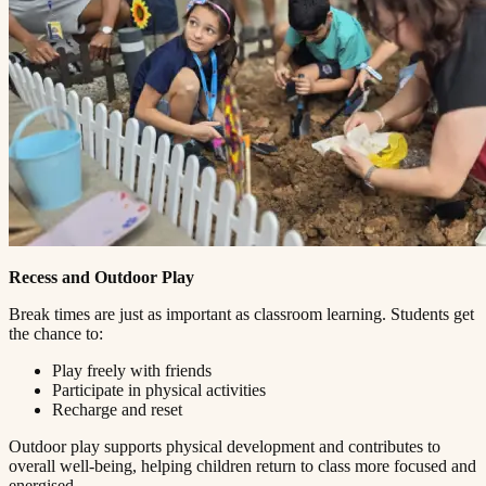
Recess and Outdoor Play​​​​‌ ‍ ​‍​‍‌‍ ‌ ​‍‌‍‍‌‌‍‌ ‌‍‍‌‌‍ ‍​‍​‍​ ‍‍​‍​‍‌ ​ ‌‍​‌‌‍ ‍‌‍‍‌‌ ‌​‌ ‍‌​‍ ‍‌‍‍‌‌‍ ​‍​‍​‍ ​​‍​‍‌‍‍​‌ ​‍‌‍‌‌‌‍‌‍​‍​‍​ ‍‍​‍​‍​‍ ‌ ​ ‌ ‌​‌ ‌‌‌‍‌​‌‍‍‌‌‍ ​‍ ‌‍‍‌‌‍ ‍‌ ‌​‌‍‌‌‌‍ ‍‌ ‌​​‍ ‌‍‌‌‌‍‌​‌‍‍‌‌ ‌​​‍ ‌‍ ‌‌‍ ‌‍‌​‌‍‌‌​ ‌‌ ​​‌ ​‍‌‍‌‌‌ ​ ‌‍‌‌‌‍ ‍‌ ‌​‌‍​‌‌ ‌​‌‍‍‌‌‍ ‌‍ ‍​ ‍ ‌‍‍‌‌‍‌​​ ‌​ ‌‍‌‍‌​​ ‌ ‌‍​ ​ ​‍‌‍‌‍​ ‍‌​ ​‍​‍ ‌​ ‌‍​ ‌ ​ ​‌​ ‌‌​‍ ‌​ ‌​​ ​‌‌‍‌‌​ ​‍​‍ ‌​ ‍​​ ‌ ‌‍‌‌​ ‌‌​‍ ‌‌‍‌‍‌‍‌‌‌‍‌‍‌‍​‍​ ‍‌‌‍​‍​ ​​​ ‌ ‌‍‌‌‌‍​ ​ ‍​​ ‌‍​ ‍ ‌ ‌​‌ ‍‌‌ ​​‌‍‌‌​ ‌‌‍ ‍‌‍‌‌‌ ‌ ‌ ​ ​ ‍ ‌ ​​‌‍​‌‌ ‌​‌‍‍​​ ‌‌‍​ ‌‍ ‌‍ ‍‌ ‌​‌‍‌‌‌‍ ‍‌ ‌​​‍‌‌​ ‌‌‌​​‍‌‌ ‌‍‍ ‌‍‌‌‌ ‍‌​‍‌‌​ ​ ‌​‌​​‍‌‌​ ​ ‌​‌​​‍‌‌​ ​‍​ ​‍​ ‌ ​ ‍​‌‍‌​‌‍​ ‌‍​‍​ ​‌‌‍​‍​ ‌‍​ ‌ ‌‍‌‌‌‍‌‍‌‍​ ​‍‌‌​ ​‍​ ​‍​‍‌‌​ ‌‌‌​‌​​‍ ‍‌‍​ ‌‍‍​‌‍‍‌‌‍ ​‌‍‌​‌ ​‍‌‍‌‌‌‍ ‍​‍‌‌​ ‌‌‌​​‍‌‌ ‌‍‍ ‌‍‌‌‌ ‍‌​‍‌‌​ ​ ‌​‌​​‍‌‌​ ​ ‌​‌​​‍‌‌​ ​‍​ ​‍‌‍​‌​ ​‍​ ​‍‌‍​ ​ ​‍​ ‌‍‌‍‌‍​ ‌‍‌‍​‌‌‍​ ​ ​​‌‍​‌​‍‌‌​ ​‍​ ​‍​‍‌‌​ ‌‌‌​‌​​‍ ‍‌ ‌​‌‍‌‌‌ ‍​‌ ‌​​ ‌‍​‍‌‍​‌‌ ​ ‌‍‌‌‌‌‌‌‌ ​‍‌‍ ​​ ‌​‍‌‌​ ​‍‌​‌‍‌ ​ ‌ ‌​‌ ‌‌‌‍‌​‌‍‍‌‌‍ ​‍‌‍‌‍‍‌‌‍‌​​ ‌​ ‌‍‌‍‌​​ ‌ ‌‍​ ​ ​‍‌‍‌‍​ ‍‌​ ​‍​‍ ‌​ ‌‍​ ‌ ​ ​‌​ ‌‌​‍ ‌​ ‌​​ ​‌‌‍‌‌​ ​‍​‍ ‌​ ‍​​ ‌ ‌‍‌‌​ ‌‌​‍ ‌‌‍‌‍‌‍‌‌‌‍‌‍‌‍​‍​ ‍‌‌‍​‍​ ​​​ ‌ ‌‍‌‌‌‍​ ​ ‍​​ ‌‍​‍‌‍‌ ‌​‌ ‍‌‌ ​​‌‍‌‌​ ‌‌‍ ‍‌‍‌‌‌ ‌ ‌ ​ ​‍‌‍‌ ​​‌‍​‌‌ ‌​‌‍‍​​ ‌‌‍​ ‌‍ ‌‍ ‍‌ ‌​‌‍‌‌‌‍ ‍‌ ‌​​‍‌‌​ ‌‌‌​​‍‌‌ ‌‍‍ ‌‍‌‌‌ ‍‌​‍‌‌​ ​ ‌​‌​​‍‌‌​ ​ ‌​‌​​‍‌‌​ ​‍​ ​‍​ ‌ ​ ‍​‌‍‌​‌‍​ ‌‍​‍​ ​‌‌‍​‍​ ‌‍​ ‌ ‌‍‌‌‌‍‌‍‌‍​ ​‍‌‌​ ​‍​ ​‍​‍‌‌​ ‌‌‌​‌​​‍ ‍‌‍​ ‌‍‍​‌‍‍‌‌‍ ​‌‍‌​‌ ​‍‌‍‌‌‌‍ ‍​‍‌‌​ ‌‌‌​​‍‌‌ ‌‍‍ ‌‍‌‌‌ ‍‌​‍‌‌​ ​ ‌​‌​​‍‌‌​ ​ ‌​‌​​‍‌‌​ ​‍​ ​‍‌‍​‌​ ​‍​ ​‍‌‍​ ​ ​‍​ ‌‍‌‍‌‍​ ‌‍‌‍​‌‌‍​ ​ ​​‌‍​‌​‍‌‌​ ​‍​ ​‍​‍‌‌​ ‌‌‌​‌​​‍ ‍‌ ‌​‌‍‌‌‌ ‍​‌ ‌​​‍‌‍‌ ​​‌‍‌‌‌ ​‍‌ ​ ‌ ​​‌‍‌‌‌‍​ ‌ ‌​‌‍‍‌‌ ‌‍‌‍‌‌​ ‌‌ ​​‌ ‌‌‌‍​‍‌‍ ​‌‍‍‌‌ ​ ‌‍‍​‌‍‌‌‌‍‌​​‍​‍‌ ‌
Break times are just as important as classroom learning. Students get
the chance to:​​​​‌ ‍ ​‍​‍‌‍ ‌ ​‍‌‍‍‌‌‍‌ ‌‍‍‌‌‍ ‍​‍​‍​ ‍‍​‍​‍‌ ​ ‌‍​‌‌‍ ‍‌‍‍‌‌ ‌​‌ ‍‌​‍ ‍‌‍‍‌‌‍ ​‍​‍​‍ ​​‍​‍‌‍‍​‌ ​‍‌‍‌‌‌‍‌‍​‍​‍​ ‍‍​‍​‍​‍ ‌ ​ ‌ ‌​‌ ‌‌‌‍‌​‌‍‍‌‌‍ ​‍ ‌‍‍‌‌‍ ‍‌ ‌​‌‍‌‌‌‍ ‍‌ ‌​​‍ ‌‍‌‌‌‍‌​‌‍‍‌‌ ‌​​‍ ‌‍ ‌‌‍ ‌‍‌​‌‍‌‌​ ‌‌ ​​‌ ​‍‌‍‌‌‌ ​ ‌‍‌‌‌‍ ‍‌ ‌​‌‍​‌‌ ‌​‌‍‍‌‌‍ ‌‍ ‍​ ‍ ‌‍‍‌‌‍‌​​ ‌​ ‌‍‌‍‌​​ ‌ ‌‍​ ​ ​‍‌‍‌‍​ ‍‌​ ​‍​‍ ‌​ ‌‍​ ‌ ​ ​‌​ ‌‌​‍ ‌​ ‌​​ ​‌‌‍‌‌​ ​‍​‍ ‌​ ‍​​ ‌ ‌‍‌‌​ ‌‌​‍ ‌‌‍‌‍‌‍‌‌‌‍‌‍‌‍​‍​ ‍‌‌‍​‍​ ​​​ ‌ ‌‍‌‌‌‍​ ​ ‍​​ ‌‍​ ‍ ‌ ‌​‌ ‍‌‌ ​​‌‍‌‌​ ‌‌‍ ‍‌‍‌‌‌ ‌ ‌ ​ ​ ‍ ‌ ​​‌‍​‌‌ ‌​‌‍‍​​ ‌‌‍​ ‌‍ ‌‍ ‍‌ ‌​‌‍‌‌‌‍ ‍‌ ‌​​‍‌‌​ ‌‌‌​​‍‌‌ ‌‍‍ ‌‍‌‌‌ ‍‌​‍‌‌​ ​ ‌​‌​​‍‌‌​ ​ ‌​‌​​‍‌‌​ ​‍​ ​‍​ ​ ​ ‌‍​ ​ ​ ‌‍​ ‌​‌‍‌​‌‍‌​‌‍‌​‌‍​ ​ ‌‌‌‍​‌‌‍‌‌​‍‌‌​ ​‍​ ​‍​‍‌‌​ ‌‌‌​‌​​‍ ‍‌‍​ ‌‍‍​‌‍‍‌‌‍ ​‌‍‌​‌ ​‍‌‍‌‌‌‍ ‍​‍‌‌​ ‌‌‌​​‍‌‌ ‌‍‍ ‌‍‌‌‌ ‍‌​‍‌‌​ ​ ‌​‌​​‍‌‌​ ​ ‌​‌​​‍‌‌​ ​‍​ ​‍​ ​‌‌‍​‌‌‍‌‌​ ​‍‌‍​‌​ ‌‌​ ‌‍​ ​‍​ ‌ ‌‍‌‌​ ​ ​ ‌‍​‍‌‌​ ​‍​ ​‍​‍‌‌​ ‌‌‌​‌​​‍ ‍‌ ‌​‌‍‌‌‌ ‍​‌ ‌​​ ‌‍​‍‌‍​‌‌ ​ ‌‍‌‌‌‌‌‌‌ ​‍‌‍ ​​ ‌​‍‌‌​ ​‍‌​‌‍‌ ​ ‌ ‌​‌ ‌‌‌‍‌​‌‍‍‌‌‍ ​‍‌‍‌‍‍‌‌‍‌​​ ‌​ ‌‍‌‍‌​​ ‌ ‌‍​ ​ ​‍‌‍‌‍​ ‍‌​ ​‍​‍ ‌​ ‌‍​ ‌ ​ ​‌​ ‌‌​‍ ‌​ ‌​​ ​‌‌‍‌‌​ ​‍​‍ ‌​ ‍​​ ‌ ‌‍‌‌​ ‌‌​‍ ‌‌‍‌‍‌‍‌‌‌‍‌‍‌‍​‍​ ‍‌‌‍​‍​ ​​​ ‌ ‌‍‌‌‌‍​ ​ ‍​​ ‌‍​‍‌‍‌ ‌​‌ ‍‌‌ ​​‌‍‌‌​ ‌‌‍ ‍‌‍‌‌‌ ‌ ‌ ​ ​‍‌‍‌ ​​‌‍​‌‌ ‌​‌‍‍​​ ‌‌‍​ ‌‍ ‌‍ ‍‌ ‌​‌‍‌‌‌‍ ‍‌ ‌​​‍‌‌​ ‌‌‌​​‍‌‌ ‌‍‍ ‌‍‌‌‌ ‍‌​‍‌‌​ ​ ‌​‌​​‍‌‌​ ​ ‌​‌​​‍‌‌​ ​‍​ ​‍​ ​ ​ ‌‍​ ​ ​ ‌‍​ ‌​‌‍‌​‌‍‌​‌‍‌​‌‍​ ​ ‌‌‌‍​‌‌‍‌‌​‍‌‌​ ​‍​ ​‍​‍‌‌​ ‌‌‌​‌​​‍ ‍‌‍​ ‌‍‍​‌‍‍‌‌‍ ​‌‍‌​‌ ​‍‌‍‌‌‌‍ ‍​‍‌‌​ ‌‌‌​​‍‌‌ ‌‍‍ ‌‍‌‌‌ ‍‌​‍‌‌​ ​ ‌​‌​​‍‌‌​ ​ ‌​‌​​‍‌‌​ ​‍​ ​‍​ ​‌‌‍​‌‌‍‌‌​ ​‍‌‍​‌​ ‌‌​ ‌‍​ ​‍​ ‌ ‌‍‌‌​ ​ ​ ‌‍​‍‌‌​ ​‍​ ​‍​‍‌‌​ ‌‌‌​‌​​‍ ‍‌ ‌​‌‍‌‌‌ ‍​‌ ‌​​‍‌‍‌ ​​‌‍‌‌‌ ​‍‌ ​ ‌ ​​‌‍‌‌‌‍​ ‌ ‌​‌‍‍‌‌ ‌‍‌‍‌‌​ ‌‌ ​​‌ ‌‌‌‍​‍‌‍ ​‌‍‍‌‌ ​ ‌‍‍​‌‍‌‌‌‍‌​​‍​‍‌ ‌
Play freely with friends​​​​‌ ‍ ​‍​‍‌‍ ‌ ​‍‌‍‍‌‌‍‌ ‌‍‍‌‌‍ ‍​‍​‍​ ‍‍​‍​‍‌ ​ ‌‍​‌‌‍ ‍‌‍‍‌‌ ‌​‌ ‍‌​‍ ‍‌‍‍‌‌‍ ​‍​‍​‍ ​​‍​‍‌‍‍​‌ ​‍‌‍‌‌‌‍‌‍​‍​‍​ ‍‍​‍​‍​‍ ‌ ​ ‌ ‌​‌ ‌‌‌‍‌​‌‍‍‌‌‍ ​‍ ‌‍‍‌‌‍ ‍‌ ‌​‌‍‌‌‌‍ ‍‌ ‌​​‍ ‌‍‌‌‌‍‌​‌‍‍‌‌ ‌​​‍ ‌‍ ‌‌‍ ‌‍‌​‌‍‌‌​ ‌‌ ​​‌ ​‍‌‍‌‌‌ ​ ‌‍‌‌‌‍ ‍‌ ‌​‌‍​‌‌ ‌​‌‍‍‌‌‍ ‌‍ ‍​ ‍ ‌‍‍‌‌‍‌​​ ‌​ ‌‍‌‍‌​​ ‌ ‌‍​ ​ ​‍‌‍‌‍​ ‍‌​ ​‍​‍ ‌​ ‌‍​ ‌ ​ ​‌​ ‌‌​‍ ‌​ ‌​​ ​‌‌‍‌‌​ ​‍​‍ ‌​ ‍​​ ‌ ‌‍‌‌​ ‌‌​‍ ‌‌‍‌‍‌‍‌‌‌‍‌‍‌‍​‍​ ‍‌‌‍​‍​ ​​​ ‌ ‌‍‌‌‌‍​ ​ ‍​​ ‌‍​ ‍ ‌ ‌​‌ ‍‌‌ ​​‌‍‌‌​ ‌‌‍ ‍‌‍‌‌‌ ‌ ‌ ​ ​ ‍ ‌ ​​‌‍​‌‌ ‌​‌‍‍​​ ‌‌‍​ ‌‍ ‌‍ ‍‌ ‌​‌‍‌‌‌‍ ‍‌ ‌​​‍‌‌​ ‌‌‌​​‍‌‌ ‌‍‍ ‌‍‌‌‌ ‍‌​‍‌‌​ ​ ‌​‌​​‍‌‌​ ​ ‌​‌​​‍‌‌​ ​‍​ ​‍‌‍‌‍​ ‌‌​ ‌‌​ ‌ ​ ‌​​ ​‍​ ‌‍‌‍‌‍​ ​‌​ ‌​​ ​‍‌‍​‌​‍‌‌​ ​‍​ ​‍​‍‌‌​ ‌‌‌​‌​​‍ ‍‌‍​ ‌‍‍​‌‍‍‌‌‍ ​‌‍‌​‌ ​‍‌‍‌‌‌‍ ‍​‍‌‌​ ‌‌‌​​‍‌‌ ‌‍‍ ‌‍‌‌‌ ‍‌​‍‌‌​ ​ ‌​‌​​‍‌‌​ ​ ‌​‌​​‍‌‌​ ​‍​ ​‍‌‍​‌​ ​​​ ‌​​ ‌​‌‍​‌​ ‌ ​ ​‍​ ‍​​ ‍‌‌‍​‍​ ‍‌‌‍‌‌​‍‌‌​ ​‍​ ​‍​‍‌‌​ ‌‌‌​‌​​‍ ‍‌ ‌​‌‍‌‌‌ ‍​‌ ‌​​ ‌‍​‍‌‍​‌‌ ​ ‌‍‌‌‌‌‌‌‌ ​‍‌‍ ​​ ‌​‍‌‌​ ​‍‌​‌‍‌ ​ ‌ ‌​‌ ‌‌‌‍‌​‌‍‍‌‌‍ ​‍‌‍‌‍‍‌‌‍‌​​ ‌​ ‌‍‌‍‌​​ ‌ ‌‍​ ​ ​‍‌‍‌‍​ ‍‌​ ​‍​‍ ‌​ ‌‍​ ‌ ​ ​‌​ ‌‌​‍ ‌​ ‌​​ ​‌‌‍‌‌​ ​‍​‍ ‌​ ‍​​ ‌ ‌‍‌‌​ ‌‌​‍ ‌‌‍‌‍‌‍‌‌‌‍‌‍‌‍​‍​ ‍‌‌‍​‍​ ​​​ ‌ ‌‍‌‌‌‍​ ​ ‍​​ ‌‍​‍‌‍‌ ‌​‌ ‍‌‌ ​​‌‍‌‌​ ‌‌‍ ‍‌‍‌‌‌ ‌ ‌ ​ ​‍‌‍‌ ​​‌‍​‌‌ ‌​‌‍‍​​ ‌‌‍​ ‌‍ ‌‍ ‍‌ ‌​‌‍‌‌‌‍ ‍‌ ‌​​‍‌‌​ ‌‌‌​​‍‌‌ ‌‍‍ ‌‍‌‌‌ ‍‌​‍‌‌​ ​ ‌​‌​​‍‌‌​ ​ ‌​‌​​‍‌‌​ ​‍​ ​‍‌‍‌‍​ ‌‌​ ‌‌​ ‌ ​ ‌​​ ​‍​ ‌‍‌‍‌‍​ ​‌​ ‌​​ ​‍‌‍​‌​‍‌‌​ ​‍​ ​‍​‍‌‌​ ‌‌‌​‌​​‍ ‍‌‍​ ‌‍‍​‌‍‍‌‌‍ ​‌‍‌​‌ ​‍‌‍‌‌‌‍ ‍​‍‌‌​ ‌‌‌​​‍‌‌ ‌‍‍ ‌‍‌‌‌ ‍‌​‍‌‌​ ​ ‌​‌​​‍‌‌​ ​ ‌​‌​​‍‌‌​ ​‍​ ​‍‌‍​‌​ ​​​ ‌​​ ‌​‌‍​‌​ ‌ ​ ​‍​ ‍​​ ‍‌‌‍​‍​ ‍‌‌‍‌‌​‍‌‌​ ​‍​ ​‍​‍‌‌​ ‌‌‌​‌​​‍ ‍‌ ‌​‌‍‌‌‌ ‍​‌ ‌​​‍‌‍‌ ​​‌‍‌‌‌ ​‍‌ ​ ‌ ​​‌‍‌‌‌‍​ ‌ ‌​‌‍‍‌‌ ‌‍‌‍‌‌​ ‌‌ ​​‌ ‌‌‌‍​‍‌‍ ​‌‍‍‌‌ ​ ‌‍‍​‌‍‌‌‌‍‌​​‍​‍‌ ‌
Participate in physical activities​​​​‌ ‍ ​‍​‍‌‍ ‌ ​‍‌‍‍‌‌‍‌ ‌‍‍‌‌‍ ‍​‍​‍​ ‍‍​‍​‍‌ ​ ‌‍​‌‌‍ ‍‌‍‍‌‌ ‌​‌ ‍‌​‍ ‍‌‍‍‌‌‍ ​‍​‍​‍ ​​‍​‍‌‍‍​‌ ​‍‌‍‌‌‌‍‌‍​‍​‍​ ‍‍​‍​‍​‍ ‌ ​ ‌ ‌​‌ ‌‌‌‍‌​‌‍‍‌‌‍ ​‍ ‌‍‍‌‌‍ ‍‌ ‌​‌‍‌‌‌‍ ‍‌ ‌​​‍ ‌‍‌‌‌‍‌​‌‍‍‌‌ ‌​​‍ ‌‍ ‌‌‍ ‌‍‌​‌‍‌‌​ ‌‌ ​​‌ ​‍‌‍‌‌‌ ​ ‌‍‌‌‌‍ ‍‌ ‌​‌‍​‌‌ ‌​‌‍‍‌‌‍ ‌‍ ‍​ ‍ ‌‍‍‌‌‍‌​​ ‌​ ‌‍‌‍‌​​ ‌ ‌‍​ ​ ​‍‌‍‌‍​ ‍‌​ ​‍​‍ ‌​ ‌‍​ ‌ ​ ​‌​ ‌‌​‍ ‌​ ‌​​ ​‌‌‍‌‌​ ​‍​‍ ‌​ ‍​​ ‌ ‌‍‌‌​ ‌‌​‍ ‌‌‍‌‍‌‍‌‌‌‍‌‍‌‍​‍​ ‍‌‌‍​‍​ ​​​ ‌ ‌‍‌‌‌‍​ ​ ‍​​ ‌‍​ ‍ ‌ ‌​‌ ‍‌‌ ​​‌‍‌‌​ ‌‌‍ ‍‌‍‌‌‌ ‌ ‌ ​ ​ ‍ ‌ ​​‌‍​‌‌ ‌​‌‍‍​​ ‌‌‍​ ‌‍ ‌‍ ‍‌ ‌​‌‍‌‌‌‍ ‍‌ ‌​​‍‌‌​ ‌‌‌​​‍‌‌ ‌‍‍ ‌‍‌‌‌ ‍‌​‍‌‌​ ​ ‌​‌​​‍‌‌​ ​ ‌​‌​​‍‌‌​ ​‍​ ​‍‌‍‌​‌‍‌‌​ ‌‍​ ​‌‌‍​ ‌‍‌‍‌‍​ ‌‍‌‌‌‍‌​‌‍‌​‌‍‌‌​ ‍‌​‍‌‌​ ​‍​ ​‍​‍‌‌​ ‌‌‌​‌​​‍ ‍‌‍​ ‌‍‍​‌‍‍‌‌‍ ​‌‍‌​‌ ​‍‌‍‌‌‌‍ ‍​‍‌‌​ ‌‌‌​​‍‌‌ ‌‍‍ ‌‍‌‌‌ ‍‌​‍‌‌​ ​ ‌​‌​​‍‌‌​ ​ ‌​‌​​‍‌‌​ ​‍​ ​‍‌‍‌‍​ ‍‌​ ‌​‌‍‌‌​ ​​​ ‍​​ ​‍​ ​‍‌‍‌​‌‍​ ​ ‌ ‌‍‌‌​‍‌‌​ ​‍​ ​‍​‍‌‌​ ‌‌‌​‌​​‍ ‍‌ ‌​‌‍‌‌‌ ‍​‌ ‌​​ ‌‍​‍‌‍​‌‌ ​ ‌‍‌‌‌‌‌‌‌ ​‍‌‍ ​​ ‌​‍‌‌​ ​‍‌​‌‍‌ ​ ‌ ‌​‌ ‌‌‌‍‌​‌‍‍‌‌‍ ​‍‌‍‌‍‍‌‌‍‌​​ ‌​ ‌‍‌‍‌​​ ‌ ‌‍​ ​ ​‍‌‍‌‍​ ‍‌​ ​‍​‍ ‌​ ‌‍​ ‌ ​ ​‌​ ‌‌​‍ ‌​ ‌​​ ​‌‌‍‌‌​ ​‍​‍ ‌​ ‍​​ ‌ ‌‍‌‌​ ‌‌​‍ ‌‌‍‌‍‌‍‌‌‌‍‌‍‌‍​‍​ ‍‌‌‍​‍​ ​​​ ‌ ‌‍‌‌‌‍​ ​ ‍​​ ‌‍​‍‌‍‌ ‌​‌ ‍‌‌ ​​‌‍‌‌​ ‌‌‍ ‍‌‍‌‌‌ ‌ ‌ ​ ​‍‌‍‌ ​​‌‍​‌‌ ‌​‌‍‍​​ ‌‌‍​ ‌‍ ‌‍ ‍‌ ‌​‌‍‌‌‌‍ ‍‌ ‌​​‍‌‌​ ‌‌‌​​‍‌‌ ‌‍‍ ‌‍‌‌‌ ‍‌​‍‌‌​ ​ ‌​‌​​‍‌‌​ ​ ‌​‌​​‍‌‌​ ​‍​ ​‍‌‍‌​‌‍‌‌​ ‌‍​ ​‌‌‍​ ‌‍‌‍‌‍​ ‌‍‌‌‌‍‌​‌‍‌​‌‍‌‌​ ‍‌​‍‌‌​ ​‍​ ​‍​‍‌‌​ ‌‌‌​‌​​‍ ‍‌‍​ ‌‍‍​‌‍‍‌‌‍ ​‌‍‌​‌ ​‍‌‍‌‌‌‍ ‍​‍‌‌​ ‌‌‌​​‍‌‌ ‌‍‍ ‌‍‌‌‌ ‍‌​‍‌‌​ ​ ‌​‌​​‍‌‌​ ​ ‌​‌​​‍‌‌​ ​‍​ ​‍‌‍‌‍​ ‍‌​ ‌​‌‍‌‌​ ​​​ ‍​​ ​‍​ ​‍‌‍‌​‌‍​ ​ ‌ ‌‍‌‌​‍‌‌​ ​‍​ ​‍​‍‌‌​ ‌‌‌​‌​​‍ ‍‌ ‌​‌‍‌‌‌ ‍​‌ ‌​​‍‌‍‌ ​​‌‍‌‌‌ ​‍‌ ​ ‌ ​​‌‍‌‌‌‍​ ‌ ‌​‌‍‍‌‌ ‌‍‌‍‌‌​ ‌‌ ​​‌ ‌‌‌‍​‍‌‍ ​‌‍‍‌‌ ​ ‌‍‍​‌‍‌‌‌‍‌​​‍​‍‌ ‌
Recharge and reset​​​​‌ ‍ ​‍​‍‌‍ ‌ ​‍‌‍‍‌‌‍‌ ‌‍‍‌‌‍ ‍​‍​‍​ ‍‍​‍​‍‌ ​ ‌‍​‌‌‍ ‍‌‍‍‌‌ ‌​‌ ‍‌​‍ ‍‌‍‍‌‌‍ ​‍​‍​‍ ​​‍​‍‌‍‍​‌ ​‍‌‍‌‌‌‍‌‍​‍​‍​ ‍‍​‍​‍​‍ ‌ ​ ‌ ‌​‌ ‌‌‌‍‌​‌‍‍‌‌‍ ​‍ ‌‍‍‌‌‍ ‍‌ ‌​‌‍‌‌‌‍ ‍‌ ‌​​‍ ‌‍‌‌‌‍‌​‌‍‍‌‌ ‌​​‍ ‌‍ ‌‌‍ ‌‍‌​‌‍‌‌​ ‌‌ ​​‌ ​‍‌‍‌‌‌ ​ ‌‍‌‌‌‍ ‍‌ ‌​‌‍​‌‌ ‌​‌‍‍‌‌‍ ‌‍ ‍​ ‍ ‌‍‍‌‌‍‌​​ ‌​ ‌‍‌‍‌​​ ‌ ‌‍​ ​ ​‍‌‍‌‍​ ‍‌​ ​‍​‍ ‌​ ‌‍​ ‌ ​ ​‌​ ‌‌​‍ ‌​ ‌​​ ​‌‌‍‌‌​ ​‍​‍ ‌​ ‍​​ ‌ ‌‍‌‌​ ‌‌​‍ ‌‌‍‌‍‌‍‌‌‌‍‌‍‌‍​‍​ ‍‌‌‍​‍​ ​​​ ‌ ‌‍‌‌‌‍​ ​ ‍​​ ‌‍​ ‍ ‌ ‌​‌ ‍‌‌ ​​‌‍‌‌​ ‌‌‍ ‍‌‍‌‌‌ ‌ ‌ ​ ​ ‍ ‌ ​​‌‍​‌‌ ‌​‌‍‍​​ ‌‌‍​ ‌‍ ‌‍ ‍‌ ‌​‌‍‌‌‌‍ ‍‌ ‌​​‍‌‌​ ‌‌‌​​‍‌‌ ‌‍‍ ‌‍‌‌‌ ‍‌​‍‌‌​ ​ ‌​‌​​‍‌‌​ ​ ‌​‌​​‍‌‌​ ​‍​ ​‍‌‍​ ‌‍​‌​ ‌‍‌‍‌‌​ ‌​‌‍‌‌‌‍‌‌​ ‌ ​ ‍​​ ‌‌‌‍​ ‌‍‌‌​‍‌‌​ ​‍​ ​‍​‍‌‌​ ‌‌‌​‌​​‍ ‍‌‍​ ‌‍‍​‌‍‍‌‌‍ ​‌‍‌​‌ ​‍‌‍‌‌‌‍ ‍​‍‌‌​ ‌‌‌​​‍‌‌ ‌‍‍ ‌‍‌‌‌ ‍‌​‍‌‌​ ​ ‌​‌​​‍‌‌​ ​ ‌​‌​​‍‌‌​ ​‍​ ​‍‌‍​‍‌‍‌‍‌‍​‍‌‍‌‍​ ‌‌‌‍‌‍​ ​‌‌‍‌‍​ ​‍​ ‌​​ ​​‌‍‌​​‍‌‌​ ​‍​ ​‍​‍‌‌​ ‌‌‌​‌​​‍ ‍‌ ‌​‌‍‌‌‌ ‍​‌ ‌​​ ‌‍​‍‌‍​‌‌ ​ ‌‍‌‌‌‌‌‌‌ ​‍‌‍ ​​ ‌​‍‌‌​ ​‍‌​‌‍‌ ​ ‌ ‌​‌ ‌‌‌‍‌​‌‍‍‌‌‍ ​‍‌‍‌‍‍‌‌‍‌​​ ‌​ ‌‍‌‍‌​​ ‌ ‌‍​ ​ ​‍‌‍‌‍​ ‍‌​ ​‍​‍ ‌​ ‌‍​ ‌ ​ ​‌​ ‌‌​‍ ‌​ ‌​​ ​‌‌‍‌‌​ ​‍​‍ ‌​ ‍​​ ‌ ‌‍‌‌​ ‌‌​‍ ‌‌‍‌‍‌‍‌‌‌‍‌‍‌‍​‍​ ‍‌‌‍​‍​ ​​​ ‌ ‌‍‌‌‌‍​ ​ ‍​​ ‌‍​‍‌‍‌ ‌​‌ ‍‌‌ ​​‌‍‌‌​ ‌‌‍ ‍‌‍‌‌‌ ‌ ‌ ​ ​‍‌‍‌ ​​‌‍​‌‌ ‌​‌‍‍​​ ‌‌‍​ ‌‍ ‌‍ ‍‌ ‌​‌‍‌‌‌‍ ‍‌ ‌​​‍‌‌​ ‌‌‌​​‍‌‌ ‌‍‍ ‌‍‌‌‌ ‍‌​‍‌‌​ ​ ‌​‌​​‍‌‌​ ​ ‌​‌​​‍‌‌​ ​‍​ ​‍‌‍​ ‌‍​‌​ ‌‍‌‍‌‌​ ‌​‌‍‌‌‌‍‌‌​ ‌ ​ ‍​​ ‌‌‌‍​ ‌‍‌‌​‍‌‌​ ​‍​ ​‍​‍‌‌​ ‌‌‌​‌​​‍ ‍‌‍​ ‌‍‍​‌‍‍‌‌‍ ​‌‍‌​‌ ​‍‌‍‌‌‌‍ ‍​‍‌‌​ ‌‌‌​​‍‌‌ ‌‍‍ ‌‍‌‌‌ ‍‌​‍‌‌​ ​ ‌​‌​​‍‌‌​ ​ ‌​‌​​‍‌‌​ ​‍​ ​‍‌‍​‍‌‍‌‍‌‍​‍‌‍‌‍​ ‌‌‌‍‌‍​ ​‌‌‍‌‍​ ​‍​ ‌​​ ​​‌‍‌​​‍‌‌​ ​‍​ ​‍​‍‌‌​ ‌‌‌​‌​​‍ ‍‌ ‌​‌‍‌‌‌ ‍​‌ ‌​​‍‌‍‌ ​​‌‍‌‌‌ ​‍‌ ​ ‌ ​​‌‍‌‌‌‍​ ‌ ‌​‌‍‍‌‌ ‌‍‌‍‌‌​ ‌‌ ​​‌ ‌‌‌‍​‍‌‍ ​‌‍‍‌‌ ​ ‌‍‍​‌‍‌‌‌‍‌​​‍​‍‌ ‌
Outdoor play supports physical development and contributes to
overall well-being, helping children return to class more focused and
energised.​​​​‌ ‍ ​‍​‍‌‍ ‌ ​‍‌‍‍‌‌‍‌ ‌‍‍‌‌‍ ‍​‍​‍​ ‍‍​‍​‍‌ ​ ‌‍​‌‌‍ ‍‌‍‍‌‌ ‌​‌ ‍‌​‍ ‍‌‍‍‌‌‍ ​‍​‍​‍ ​​‍​‍‌‍‍​‌ ​‍‌‍‌‌‌‍‌‍​‍​‍​ ‍‍​‍​‍​‍ ‌ ​ ‌ ‌​‌ ‌‌‌‍‌​‌‍‍‌‌‍ ​‍ ‌‍‍‌‌‍ ‍‌ ‌​‌‍‌‌‌‍ ‍‌ ‌​​‍ ‌‍‌‌‌‍‌​‌‍‍‌‌ ‌​​‍ ‌‍ ‌‌‍ ‌‍‌​‌‍‌‌​ ‌‌ ​​‌ ​‍‌‍‌‌‌ ​ ‌‍‌‌‌‍ ‍‌ ‌​‌‍​‌‌ ‌​‌‍‍‌‌‍ ‌‍ ‍​ ‍ ‌‍‍‌‌‍‌​​ ‌​ ‌‍‌‍‌​​ ‌ ‌‍​ ​ ​‍‌‍‌‍​ ‍‌​ ​‍​‍ ‌​ ‌‍​ ‌ ​ ​‌​ ‌‌​‍ ‌​ ‌​​ ​‌‌‍‌‌​ ​‍​‍ ‌​ ‍​​ ‌ ‌‍‌‌​ ‌‌​‍ ‌‌‍‌‍‌‍‌‌‌‍‌‍‌‍​‍​ ‍‌‌‍​‍​ ​​​ ‌ ‌‍‌‌‌‍​ ​ ‍​​ ‌‍​ ‍ ‌ ‌​‌ ‍‌‌ ​​‌‍‌‌​ ‌‌‍ ‍‌‍‌‌‌ ‌ ‌ ​ ​ ‍ ‌ ​​‌‍​‌‌ ‌​‌‍‍​​ ‌‌‍​ ‌‍ ‌‍ ‍‌ ‌​‌‍‌‌‌‍ ‍‌ ‌​​‍‌‌​ ‌‌‌​​‍‌‌ ‌‍‍ ‌‍‌‌‌ ‍‌​‍‌‌​ ​ ‌​‌​​‍‌‌​ ​ ‌​‌​​‍‌‌​ ​‍​ ​‍​ ​​‌‍‌​​ ‌​​ ‌ ​ ​‌‌‍‌‍​ ​‍‌‍​‍​ ​‌​ ‌ ​ ​‌​ ‌​​‍‌‌​ ​‍​ ​‍​‍‌‌​ ‌‌‌​‌​​‍ ‍‌‍​ ‌‍‍​‌‍‍‌‌‍ ​‌‍‌​‌ ​‍‌‍‌‌‌‍ ‍​‍‌‌​ ‌‌‌​​‍‌‌ ‌‍‍ ‌‍‌‌‌ ‍‌​‍‌‌​ ​ ‌​‌​​‍‌‌​ ​ ‌​‌​​‍‌‌​ ​‍​ ​‍‌‍​‍‌‍‌​​ ‌​​ ​​‌‍‌‌‌‍‌‌​ ​ ‌‍​‌‌‍​‍‌‍‌‍​ ‌​‌‍​‍​‍‌‌​ ​‍​ ​‍​‍‌‌​ ‌‌‌​‌​​‍ ‍‌ ‌​‌‍‌‌‌ ‍​‌ ‌​​ ‌‍​‍‌‍​‌‌ ​ ‌‍‌‌‌‌‌‌‌ ​‍‌‍ ​​ ‌​‍‌‌​ ​‍‌​‌‍‌ ​ ‌ ‌​‌ ‌‌‌‍‌​‌‍‍‌‌‍ ​‍‌‍‌‍‍‌‌‍‌​​ ‌​ ‌‍‌‍‌​​ ‌ ‌‍​ ​ ​‍‌‍‌‍​ ‍‌​ ​‍​‍ ‌​ ‌‍​ ‌ ​ ​‌​ ‌‌​‍ ‌​ ‌​​ ​‌‌‍‌‌​ ​‍​‍ ‌​ ‍​​ ‌ ‌‍‌‌​ ‌‌​‍ ‌‌‍‌‍‌‍‌‌‌‍‌‍‌‍​‍​ ‍‌‌‍​‍​ ​​​ ‌ ‌‍‌‌‌‍​ ​ ‍​​ ‌‍​‍‌‍‌ ‌​‌ ‍‌‌ ​​‌‍‌‌​ ‌‌‍ ‍‌‍‌‌‌ ‌ ‌ ​ ​‍‌‍‌ ​​‌‍​‌‌ ‌​‌‍‍​​ ‌‌‍​ ‌‍ ‌‍ ‍‌ ‌​‌‍‌‌‌‍ ‍‌ ‌​​‍‌‌​ ‌‌‌​​‍‌‌ ‌‍‍ ‌‍‌‌‌ ‍‌​‍‌‌​ ​ ‌​‌​​‍‌‌​ ​ ‌​‌​​‍‌‌​ ​‍​ ​‍​ ​​‌‍‌​​ ‌​​ ‌ ​ ​‌‌‍‌‍​ ​‍‌‍​‍​ ​‌​ ‌ ​ ​‌​ ‌​​‍‌‌​ ​‍​ ​‍​‍‌‌​ ‌‌‌​‌​​‍ ‍‌‍​ ‌‍‍​‌‍‍‌‌‍ ​‌‍‌​‌ ​‍‌‍‌‌‌‍ ‍​‍‌‌​ ‌‌‌​​‍‌‌ ‌‍‍ ‌‍‌‌‌ ‍‌​‍‌‌​ ​ ‌​‌​​‍‌‌​ ​ ‌​‌​​‍‌‌​ ​‍​ ​‍‌‍​‍‌‍‌​​ ‌​​ ​​‌‍‌‌‌‍‌‌​ ​ ‌‍​‌‌‍​‍‌‍‌‍​ ‌​‌‍​‍​‍‌‌​ ​‍​ ​‍​‍‌‌​ ‌‌‌​‌​​‍ ‍‌ ‌​‌‍‌‌‌ ‍​‌ ‌​​‍‌‍‌ ​​‌‍‌‌‌ ​‍‌ ​ ‌ ​​‌‍‌‌‌‍​ ‌ ‌​‌‍‍‌‌ ‌‍‌‍‌‌​ ‌‌ ​​‌ ‌‌‌‍​‍‌‍ ​‌‍‍‌‌ ​ ‌‍‍​‌‍‌‌‌‍‌​​‍​‍‌ ‌