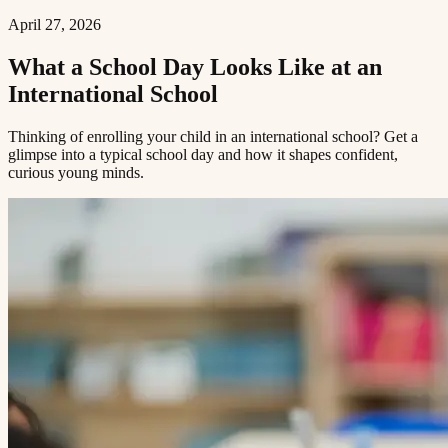
April 27, 2026
What a School Day Looks Like at an
International School​​​​‌ ‍ ​‍​‍‌‍ ‌ ​‍‌‍‍‌‌‍‌ ‌‍‍‌‌‍ ‍​‍​‍​ ‍‍​‍​‍‌ ​ ‌‍​‌‌‍ ‍‌‍‍‌‌ ‌​‌ ‍‌​‍ ‍‌‍‍‌‌‍ ​‍​‍​‍ ​​‍​‍‌‍‍​‌ ​‍‌‍‌‌‌‍‌‍​‍​‍​ ‍‍​‍​‍​‍ ‌ ​ ‌ ‌​‌ ‌‌‌‍‌​‌‍‍‌‌‍ ​‍ ‌‍‍‌‌‍ ‍‌ ‌​‌‍‌‌‌‍ ‍‌ ‌​​‍ ‌‍‌‌‌‍‌​‌‍‍‌‌ ‌​​‍ ‌‍ ‌‌‍ ‌‍‌​‌‍‌‌​ ‌‌ ​​‌ ​‍‌‍‌‌‌ ​ ‌‍‌‌‌‍ ‍‌ ‌​‌‍​‌‌ ‌​‌‍‍‌‌‍ ‌‍ ‍​ ‍ ‌‍‍‌‌‍‌​​ ‌​ ‌‍‌‍‌​​ ‌ ‌‍​ ​ ​‍‌‍‌‍​ ‍‌​ ​‍​‍ ‌​ ‌‍​ ‌ ​ ​‌​ ‌‌​‍ ‌​ ‌​​ ​‌‌‍‌‌​ ​‍​‍ ‌​ ‍​​ ‌ ‌‍‌‌​ ‌‌​‍ ‌‌‍‌‍‌‍‌‌‌‍‌‍‌‍​‍​ ‍‌‌‍​‍​ ​​​ ‌ ‌‍‌‌‌‍​ ​ ‍​​ ‌‍​ ‍ ‌ ‌​‌ ‍‌‌ ​​‌‍‌‌​ ‌‌‍ ‍‌‍‌‌‌ ‌ ‌ ​ ​ ‍ ‌ ​​‌‍​‌‌ ‌​‌‍‍​​ ‌‌ ‌​‌‍‍‌‌ ‌​‌‍ ​‌‍‌‌​ ‌‍​‍‌‍​‌‌ ​ ‌‍‌‌‌‌‌‌‌ ​‍‌‍ ​​ ‌​‍‌‌​ ​‍‌​‌‍‌ ​ ‌ ‌​‌ ‌‌‌‍‌​‌‍‍‌‌‍ ​‍‌‍‌‍‍‌‌‍‌​​ ‌​ ‌‍‌‍‌​​ ‌ ‌‍​ ​ ​‍‌‍‌‍​ ‍‌​ ​‍​‍ ‌​ ‌‍​ ‌ ​ ​‌​ ‌‌​‍ ‌​ ‌​​ ​‌‌‍‌‌​ ​‍​‍ ‌​ ‍​​ ‌ ‌‍‌‌​ ‌‌​‍ ‌‌‍‌‍‌‍‌‌‌‍‌‍‌‍​‍​ ‍‌‌‍​‍​ ​​​ ‌ ‌‍‌‌‌‍​ ​ ‍​​ ‌‍​‍‌‍‌ ‌​‌ ‍‌‌ ​​‌‍‌‌​ ‌‌‍ ‍‌‍‌‌‌ ‌ ‌ ​ ​‍‌‍‌ ​​‌‍​‌‌ ‌​‌‍‍​​ ‌‌ ‌​‌‍‍‌‌ ‌​‌‍ ​‌‍‌‌​‍‌‍‌ ​​‌‍‌‌‌ ​‍‌ ​ ‌ ​​‌‍‌‌‌‍​ ‌ ‌​‌‍‍‌‌ ‌‍‌‍‌‌​ ‌‌ ​​‌ ‌‌‌‍​‍‌‍ ​‌‍‍‌‌ ​ ‌‍‍​‌‍‌‌‌‍‌​​‍​‍‌ ‌
Thinking of enrolling your child in an international school? Get a
glimpse into a typical school day and how it shapes confident,
curious young minds.​​​​‌ ‍ ​‍​‍‌‍ ‌ ​‍‌‍‍‌‌‍‌ ‌‍‍‌‌‍ ‍​‍​‍​ ‍‍​‍​‍‌ ​ ‌‍​‌‌‍ ‍‌‍‍‌‌ ‌​‌ ‍‌​‍ ‍‌‍‍‌‌‍ ​‍​‍​‍ ​​‍​‍‌‍‍​‌ ​‍‌‍‌‌‌‍‌‍​‍​‍​ ‍‍​‍​‍​‍ ‌ ​ ‌ ‌​‌ ‌‌‌‍‌​‌‍‍‌‌‍ ​‍ ‌‍‍‌‌‍ ‍‌ ‌​‌‍‌‌‌‍ ‍‌ ‌​​‍ ‌‍‌‌‌‍‌​‌‍‍‌‌ ‌​​‍ ‌‍ ‌‌‍ ‌‍‌​‌‍‌‌​ ‌‌ ​​‌ ​‍‌‍‌‌‌ ​ ‌‍‌‌‌‍ ‍‌ ‌​‌‍​‌‌ ‌​‌‍‍‌‌‍ ‌‍ ‍​ ‍ ‌‍‍‌‌‍‌​​ ‌​ ‌‍‌‍‌​​ ‌ ‌‍​ ​ ​‍‌‍‌‍​ ‍‌​ ​‍​‍ ‌​ ‌‍​ ‌ ​ ​‌​ ‌‌​‍ ‌​ ‌​​ ​‌‌‍‌‌​ ​‍​‍ ‌​ ‍​​ ‌ ‌‍‌‌​ ‌‌​‍ ‌‌‍‌‍‌‍‌‌‌‍‌‍‌‍​‍​ ‍‌‌‍​‍​ ​​​ ‌ ‌‍‌‌‌‍​ ​ ‍​​ ‌‍​ ‍ ‌ ‌​‌ ‍‌‌ ​​‌‍‌‌​ ‌‌‍ ‍‌‍‌‌‌ ‌ ‌ ​ ​ ‍ ‌ ​​‌‍​‌‌ ‌​‌‍‍​​ ‌‌‍‌​‌‍‌‌‌ ​ ‌‍​ ‌ ​‍‌‍‍‌‌ ​​‌ ‌​‌‍‍‌‌‍ ‌‍ ‍​ ‌‍​‍‌‍​‌‌ ​ ‌‍‌‌‌‌‌‌‌ ​‍‌‍ ​​ ‌​‍‌‌​ ​‍‌​‌‍‌ ​ ‌ ‌​‌ ‌‌‌‍‌​‌‍‍‌‌‍ ​‍‌‍‌‍‍‌‌‍‌​​ ‌​ ‌‍‌‍‌​​ ‌ ‌‍​ ​ ​‍‌‍‌‍​ ‍‌​ ​‍​‍ ‌​ ‌‍​ ‌ ​ ​‌​ ‌‌​‍ ‌​ ‌​​ ​‌‌‍‌‌​ ​‍​‍ ‌​ ‍​​ ‌ ‌‍‌‌​ ‌‌​‍ ‌‌‍‌‍‌‍‌‌‌‍‌‍‌‍​‍​ ‍‌‌‍​‍​ ​​​ ‌ ‌‍‌‌‌‍​ ​ ‍​​ ‌‍​‍‌‍‌ ‌​‌ ‍‌‌ ​​‌‍‌‌​ ‌‌‍ ‍‌‍‌‌‌ ‌ ‌ ​ ​‍‌‍‌ ​​‌‍​‌‌ ‌​‌‍‍​​ ‌‌‍‌​‌‍‌‌‌ ​ ‌‍​ ‌ ​‍‌‍‍‌‌ ​​‌ ‌​‌‍‍‌‌‍ ‌‍ ‍​‍‌‍‌ ​​‌‍‌‌‌ ​‍‌ ​ ‌ ​​‌‍‌‌‌‍​ ‌ ‌​‌‍‍‌‌ ‌‍‌‍‌‌​ ‌‌ ​​‌ ‌‌‌‍​‍‌‍ ​‌‍‍‌‌ ​ ‌‍‍​‌‍‌‌‌‍‌​​‍​‍‌ ‌