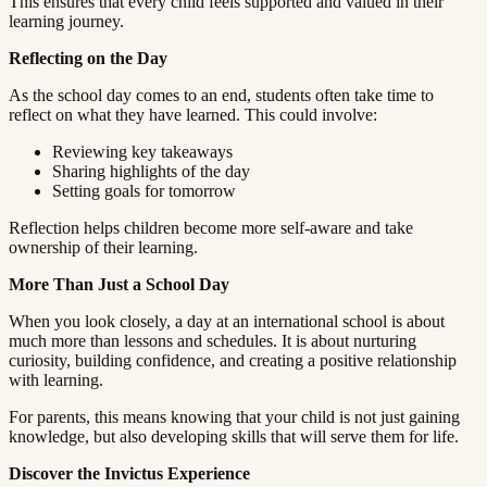
This ensures that every child feels supported and valued in their
learning journey.​​​​‌ ‍ ​‍​‍‌‍ ‌ ​‍‌‍‍‌‌‍‌ ‌‍‍‌‌‍ ‍​‍​‍​ ‍‍​‍​‍‌ ​ ‌‍​‌‌‍ ‍‌‍‍‌‌ ‌​‌ ‍‌​‍ ‍‌‍‍‌‌‍ ​‍​‍​‍ ​​‍​‍‌‍‍​‌ ​‍‌‍‌‌‌‍‌‍​‍​‍​ ‍‍​‍​‍​‍ ‌ ​ ‌ ‌​‌ ‌‌‌‍‌​‌‍‍‌‌‍ ​‍ ‌‍‍‌‌‍ ‍‌ ‌​‌‍‌‌‌‍ ‍‌ ‌​​‍ ‌‍‌‌‌‍‌​‌‍‍‌‌ ‌​​‍ ‌‍ ‌‌‍ ‌‍‌​‌‍‌‌​ ‌‌ ​​‌ ​‍‌‍‌‌‌ ​ ‌‍‌‌‌‍ ‍‌ ‌​‌‍​‌‌ ‌​‌‍‍‌‌‍ ‌‍ ‍​ ‍ ‌‍‍‌‌‍‌​​ ‌​ ‌‍‌‍‌​​ ‌ ‌‍​ ​ ​‍‌‍‌‍​ ‍‌​ ​‍​‍ ‌​ ‌‍​ ‌ ​ ​‌​ ‌‌​‍ ‌​ ‌​​ ​‌‌‍‌‌​ ​‍​‍ ‌​ ‍​​ ‌ ‌‍‌‌​ ‌‌​‍ ‌‌‍‌‍‌‍‌‌‌‍‌‍‌‍​‍​ ‍‌‌‍​‍​ ​​​ ‌ ‌‍‌‌‌‍​ ​ ‍​​ ‌‍​ ‍ ‌ ‌​‌ ‍‌‌ ​​‌‍‌‌​ ‌‌‍ ‍‌‍‌‌‌ ‌ ‌ ​ ​ ‍ ‌ ​​‌‍​‌‌ ‌​‌‍‍​​ ‌‌‍​ ‌‍ ‌‍ ‍‌ ‌​‌‍‌‌‌‍ ‍‌ ‌​​‍‌‌​ ‌‌‌​​‍‌‌ ‌‍‍ ‌‍‌‌‌ ‍‌​‍‌‌​ ​ ‌​‌​​‍‌‌​ ​ ‌​‌​​‍‌‌​ ​‍​ ​‍​ ‌‍​ ‌‌​ ​​​ ‍​‌‍​ ​ ​‌​ ‍‌​ ​​​ ‌​​ ‍‌​ ​​​ ​ ​‍‌‌​ ​‍​ ​‍​‍‌‌​ ‌‌‌​‌​​‍ ‍‌‍​ ‌‍‍​‌‍‍‌‌‍ ​‌‍‌​‌ ​‍‌‍‌‌‌‍ ‍​‍‌‌​ ‌‌‌​​‍‌‌ ‌‍‍ ‌‍‌‌‌ ‍‌​‍‌‌​ ​ ‌​‌​​‍‌‌​ ​ ‌​‌​​‍‌‌​ ​‍​ ​‍​ ​‍‌‍​ ‌‍‌‌‌‍‌‍​ ‌ ​ ‍​‌‍‌​​ ​​​ ‌‍​ ​​​ ​‌​ ​ ​‍‌‌​ ​‍​ ​‍​‍‌‌​ ‌‌‌​‌​​‍ ‍‌ ‌​‌‍‌‌‌ ‍​‌ ‌​​ ‌‍​‍‌‍​‌‌ ​ ‌‍‌‌‌‌‌‌‌ ​‍‌‍ ​​ ‌​‍‌‌​ ​‍‌​‌‍‌ ​ ‌ ‌​‌ ‌‌‌‍‌​‌‍‍‌‌‍ ​‍‌‍‌‍‍‌‌‍‌​​ ‌​ ‌‍‌‍‌​​ ‌ ‌‍​ ​ ​‍‌‍‌‍​ ‍‌​ ​‍​‍ ‌​ ‌‍​ ‌ ​ ​‌​ ‌‌​‍ ‌​ ‌​​ ​‌‌‍‌‌​ ​‍​‍ ‌​ ‍​​ ‌ ‌‍‌‌​ ‌‌​‍ ‌‌‍‌‍‌‍‌‌‌‍‌‍‌‍​‍​ ‍‌‌‍​‍​ ​​​ ‌ ‌‍‌‌‌‍​ ​ ‍​​ ‌‍​‍‌‍‌ ‌​‌ ‍‌‌ ​​‌‍‌‌​ ‌‌‍ ‍‌‍‌‌‌ ‌ ‌ ​ ​‍‌‍‌ ​​‌‍​‌‌ ‌​‌‍‍​​ ‌‌‍​ ‌‍ ‌‍ ‍‌ ‌​‌‍‌‌‌‍ ‍‌ ‌​​‍‌‌​ ‌‌‌​​‍‌‌ ‌‍‍ ‌‍‌‌‌ ‍‌​‍‌‌​ ​ ‌​‌​​‍‌‌​ ​ ‌​‌​​‍‌‌​ ​‍​ ​‍​ ‌‍​ ‌‌​ ​​​ ‍​‌‍​ ​ ​‌​ ‍‌​ ​​​ ‌​​ ‍‌​ ​​​ ​ ​‍‌‌​ ​‍​ ​‍​‍‌‌​ ‌‌‌​‌​​‍ ‍‌‍​ ‌‍‍​‌‍‍‌‌‍ ​‌‍‌​‌ ​‍‌‍‌‌‌‍ ‍​‍‌‌​ ‌‌‌​​‍‌‌ ‌‍‍ ‌‍‌‌‌ ‍‌​‍‌‌​ ​ ‌​‌​​‍‌‌​ ​ ‌​‌​​‍‌‌​ ​‍​ ​‍​ ​‍‌‍​ ‌‍‌‌‌‍‌‍​ ‌ ​ ‍​‌‍‌​​ ​​​ ‌‍​ ​​​ ​‌​ ​ ​‍‌‌​ ​‍​ ​‍​‍‌‌​ ‌‌‌​‌​​‍ ‍‌ ‌​‌‍‌‌‌ ‍​‌ ‌​​‍‌‍‌ ​​‌‍‌‌‌ ​‍‌ ​ ‌ ​​‌‍‌‌‌‍​ ‌ ‌​‌‍‍‌‌ ‌‍‌‍‌‌​ ‌‌ ​​‌ ‌‌‌‍​‍‌‍ ​‌‍‍‌‌ ​ ‌‍‍​‌‍‌‌‌‍‌​​‍​‍‌ ‌
Reflecting on the Day​​​​‌ ‍ ​‍​‍‌‍ ‌ ​‍‌‍‍‌‌‍‌ ‌‍‍‌‌‍ ‍​‍​‍​ ‍‍​‍​‍‌ ​ ‌‍​‌‌‍ ‍‌‍‍‌‌ ‌​‌ ‍‌​‍ ‍‌‍‍‌‌‍ ​‍​‍​‍ ​​‍​‍‌‍‍​‌ ​‍‌‍‌‌‌‍‌‍​‍​‍​ ‍‍​‍​‍​‍ ‌ ​ ‌ ‌​‌ ‌‌‌‍‌​‌‍‍‌‌‍ ​‍ ‌‍‍‌‌‍ ‍‌ ‌​‌‍‌‌‌‍ ‍‌ ‌​​‍ ‌‍‌‌‌‍‌​‌‍‍‌‌ ‌​​‍ ‌‍ ‌‌‍ ‌‍‌​‌‍‌‌​ ‌‌ ​​‌ ​‍‌‍‌‌‌ ​ ‌‍‌‌‌‍ ‍‌ ‌​‌‍​‌‌ ‌​‌‍‍‌‌‍ ‌‍ ‍​ ‍ ‌‍‍‌‌‍‌​​ ‌​ ‌‍‌‍‌​​ ‌ ‌‍​ ​ ​‍‌‍‌‍​ ‍‌​ ​‍​‍ ‌​ ‌‍​ ‌ ​ ​‌​ ‌‌​‍ ‌​ ‌​​ ​‌‌‍‌‌​ ​‍​‍ ‌​ ‍​​ ‌ ‌‍‌‌​ ‌‌​‍ ‌‌‍‌‍‌‍‌‌‌‍‌‍‌‍​‍​ ‍‌‌‍​‍​ ​​​ ‌ ‌‍‌‌‌‍​ ​ ‍​​ ‌‍​ ‍ ‌ ‌​‌ ‍‌‌ ​​‌‍‌‌​ ‌‌‍ ‍‌‍‌‌‌ ‌ ‌ ​ ​ ‍ ‌ ​​‌‍​‌‌ ‌​‌‍‍​​ ‌‌‍​ ‌‍ ‌‍ ‍‌ ‌​‌‍‌‌‌‍ ‍‌ ‌​​‍‌‌​ ‌‌‌​​‍‌‌ ‌‍‍ ‌‍‌‌‌ ‍‌​‍‌‌​ ​ ‌​‌​​‍‌‌​ ​ ‌​‌​​‍‌‌​ ​‍​ ​‍​ ​‍​ ‌‌‌‍​ ​ ‌ ​ ‌‌​ ​ ‌‍​ ‌‍‌‌​ ‌‍​ ‍​‌‍​ ​ ‍​​‍‌‌​ ​‍​ ​‍​‍‌‌​ ‌‌‌​‌​​‍ ‍‌‍​ ‌‍‍​‌‍‍‌‌‍ ​‌‍‌​‌ ​‍‌‍‌‌‌‍ ‍​‍‌‌​ ‌‌‌​​‍‌‌ ‌‍‍ ‌‍‌‌‌ ‍‌​‍‌‌​ ​ ‌​‌​​‍‌‌​ ​ ‌​‌​​‍‌‌​ ​‍​ ​‍‌‍‌‌​ ‍‌​ ‌​‌‍​‍‌‍‌​​ ‌‌‌‍‌‌​ ‌ ​ ​‍‌‍‌‍​ ​ ‌‍‌​​‍‌‌​ ​‍​ ​‍​‍‌‌​ ‌‌‌​‌​​‍ ‍‌ ‌​‌‍‌‌‌ ‍​‌ ‌​​ ‌‍​‍‌‍​‌‌ ​ ‌‍‌‌‌‌‌‌‌ ​‍‌‍ ​​ ‌​‍‌‌​ ​‍‌​‌‍‌ ​ ‌ ‌​‌ ‌‌‌‍‌​‌‍‍‌‌‍ ​‍‌‍‌‍‍‌‌‍‌​​ ‌​ ‌‍‌‍‌​​ ‌ ‌‍​ ​ ​‍‌‍‌‍​ ‍‌​ ​‍​‍ ‌​ ‌‍​ ‌ ​ ​‌​ ‌‌​‍ ‌​ ‌​​ ​‌‌‍‌‌​ ​‍​‍ ‌​ ‍​​ ‌ ‌‍‌‌​ ‌‌​‍ ‌‌‍‌‍‌‍‌‌‌‍‌‍‌‍​‍​ ‍‌‌‍​‍​ ​​​ ‌ ‌‍‌‌‌‍​ ​ ‍​​ ‌‍​‍‌‍‌ ‌​‌ ‍‌‌ ​​‌‍‌‌​ ‌‌‍ ‍‌‍‌‌‌ ‌ ‌ ​ ​‍‌‍‌ ​​‌‍​‌‌ ‌​‌‍‍​​ ‌‌‍​ ‌‍ ‌‍ ‍‌ ‌​‌‍‌‌‌‍ ‍‌ ‌​​‍‌‌​ ‌‌‌​​‍‌‌ ‌‍‍ ‌‍‌‌‌ ‍‌​‍‌‌​ ​ ‌​‌​​‍‌‌​ ​ ‌​‌​​‍‌‌​ ​‍​ ​‍​ ​‍​ ‌‌‌‍​ ​ ‌ ​ ‌‌​ ​ ‌‍​ ‌‍‌‌​ ‌‍​ ‍​‌‍​ ​ ‍​​‍‌‌​ ​‍​ ​‍​‍‌‌​ ‌‌‌​‌​​‍ ‍‌‍​ ‌‍‍​‌‍‍‌‌‍ ​‌‍‌​‌ ​‍‌‍‌‌‌‍ ‍​‍‌‌​ ‌‌‌​​‍‌‌ ‌‍‍ ‌‍‌‌‌ ‍‌​‍‌‌​ ​ ‌​‌​​‍‌‌​ ​ ‌​‌​​‍‌‌​ ​‍​ ​‍‌‍‌‌​ ‍‌​ ‌​‌‍​‍‌‍‌​​ ‌‌‌‍‌‌​ ‌ ​ ​‍‌‍‌‍​ ​ ‌‍‌​​‍‌‌​ ​‍​ ​‍​‍‌‌​ ‌‌‌​‌​​‍ ‍‌ ‌​‌‍‌‌‌ ‍​‌ ‌​​‍‌‍‌ ​​‌‍‌‌‌ ​‍‌ ​ ‌ ​​‌‍‌‌‌‍​ ‌ ‌​‌‍‍‌‌ ‌‍‌‍‌‌​ ‌‌ ​​‌ ‌‌‌‍​‍‌‍ ​‌‍‍‌‌ ​ ‌‍‍​‌‍‌‌‌‍‌​​‍​‍‌ ‌
As the school day comes to an end, students often take time to
reflect on what they have learned. This could involve:​​​​‌ ‍ ​‍​‍‌‍ ‌ ​‍‌‍‍‌‌‍‌ ‌‍‍‌‌‍ ‍​‍​‍​ ‍‍​‍​‍‌ ​ ‌‍​‌‌‍ ‍‌‍‍‌‌ ‌​‌ ‍‌​‍ ‍‌‍‍‌‌‍ ​‍​‍​‍ ​​‍​‍‌‍‍​‌ ​‍‌‍‌‌‌‍‌‍​‍​‍​ ‍‍​‍​‍​‍ ‌ ​ ‌ ‌​‌ ‌‌‌‍‌​‌‍‍‌‌‍ ​‍ ‌‍‍‌‌‍ ‍‌ ‌​‌‍‌‌‌‍ ‍‌ ‌​​‍ ‌‍‌‌‌‍‌​‌‍‍‌‌ ‌​​‍ ‌‍ ‌‌‍ ‌‍‌​‌‍‌‌​ ‌‌ ​​‌ ​‍‌‍‌‌‌ ​ ‌‍‌‌‌‍ ‍‌ ‌​‌‍​‌‌ ‌​‌‍‍‌‌‍ ‌‍ ‍​ ‍ ‌‍‍‌‌‍‌​​ ‌​ ‌‍‌‍‌​​ ‌ ‌‍​ ​ ​‍‌‍‌‍​ ‍‌​ ​‍​‍ ‌​ ‌‍​ ‌ ​ ​‌​ ‌‌​‍ ‌​ ‌​​ ​‌‌‍‌‌​ ​‍​‍ ‌​ ‍​​ ‌ ‌‍‌‌​ ‌‌​‍ ‌‌‍‌‍‌‍‌‌‌‍‌‍‌‍​‍​ ‍‌‌‍​‍​ ​​​ ‌ ‌‍‌‌‌‍​ ​ ‍​​ ‌‍​ ‍ ‌ ‌​‌ ‍‌‌ ​​‌‍‌‌​ ‌‌‍ ‍‌‍‌‌‌ ‌ ‌ ​ ​ ‍ ‌ ​​‌‍​‌‌ ‌​‌‍‍​​ ‌‌‍​ ‌‍ ‌‍ ‍‌ ‌​‌‍‌‌‌‍ ‍‌ ‌​​‍‌‌​ ‌‌‌​​‍‌‌ ‌‍‍ ‌‍‌‌‌ ‍‌​‍‌‌​ ​ ‌​‌​​‍‌‌​ ​ ‌​‌​​‍‌‌​ ​‍​ ​‍‌‍‌‍​ ‍​​ ​​‌‍​ ​ ​ ‌‍​‌​ ‍‌​ ‌‌​ ​ ​ ‌​‌‍‌‍​ ‍‌​‍‌‌​ ​‍​ ​‍​‍‌‌​ ‌‌‌​‌​​‍ ‍‌‍​ ‌‍‍​‌‍‍‌‌‍ ​‌‍‌​‌ ​‍‌‍‌‌‌‍ ‍​‍‌‌​ ‌‌‌​​‍‌‌ ‌‍‍ ‌‍‌‌‌ ‍‌​‍‌‌​ ​ ‌​‌​​‍‌‌​ ​ ‌​‌​​‍‌‌​ ​‍​ ​‍‌‍‌​‌‍‌‍​ ‌ ​ ‌‌‌‍​‍‌‍​‍‌‍​ ‌‍‌​‌‍​ ​ ​​‌‍‌​‌‍‌‌​‍‌‌​ ​‍​ ​‍​‍‌‌​ ‌‌‌​‌​​‍ ‍‌ ‌​‌‍‌‌‌ ‍​‌ ‌​​ ‌‍​‍‌‍​‌‌ ​ ‌‍‌‌‌‌‌‌‌ ​‍‌‍ ​​ ‌​‍‌‌​ ​‍‌​‌‍‌ ​ ‌ ‌​‌ ‌‌‌‍‌​‌‍‍‌‌‍ ​‍‌‍‌‍‍‌‌‍‌​​ ‌​ ‌‍‌‍‌​​ ‌ ‌‍​ ​ ​‍‌‍‌‍​ ‍‌​ ​‍​‍ ‌​ ‌‍​ ‌ ​ ​‌​ ‌‌​‍ ‌​ ‌​​ ​‌‌‍‌‌​ ​‍​‍ ‌​ ‍​​ ‌ ‌‍‌‌​ ‌‌​‍ ‌‌‍‌‍‌‍‌‌‌‍‌‍‌‍​‍​ ‍‌‌‍​‍​ ​​​ ‌ ‌‍‌‌‌‍​ ​ ‍​​ ‌‍​‍‌‍‌ ‌​‌ ‍‌‌ ​​‌‍‌‌​ ‌‌‍ ‍‌‍‌‌‌ ‌ ‌ ​ ​‍‌‍‌ ​​‌‍​‌‌ ‌​‌‍‍​​ ‌‌‍​ ‌‍ ‌‍ ‍‌ ‌​‌‍‌‌‌‍ ‍‌ ‌​​‍‌‌​ ‌‌‌​​‍‌‌ ‌‍‍ ‌‍‌‌‌ ‍‌​‍‌‌​ ​ ‌​‌​​‍‌‌​ ​ ‌​‌​​‍‌‌​ ​‍​ ​‍‌‍‌‍​ ‍​​ ​​‌‍​ ​ ​ ‌‍​‌​ ‍‌​ ‌‌​ ​ ​ ‌​‌‍‌‍​ ‍‌​‍‌‌​ ​‍​ ​‍​‍‌‌​ ‌‌‌​‌​​‍ ‍‌‍​ ‌‍‍​‌‍‍‌‌‍ ​‌‍‌​‌ ​‍‌‍‌‌‌‍ ‍​‍‌‌​ ‌‌‌​​‍‌‌ ‌‍‍ ‌‍‌‌‌ ‍‌​‍‌‌​ ​ ‌​‌​​‍‌‌​ ​ ‌​‌​​‍‌‌​ ​‍​ ​‍‌‍‌​‌‍‌‍​ ‌ ​ ‌‌‌‍​‍‌‍​‍‌‍​ ‌‍‌​‌‍​ ​ ​​‌‍‌​‌‍‌‌​‍‌‌​ ​‍​ ​‍​‍‌‌​ ‌‌‌​‌​​‍ ‍‌ ‌​‌‍‌‌‌ ‍​‌ ‌​​‍‌‍‌ ​​‌‍‌‌‌ ​‍‌ ​ ‌ ​​‌‍‌‌‌‍​ ‌ ‌​‌‍‍‌‌ ‌‍‌‍‌‌​ ‌‌ ​​‌ ‌‌‌‍​‍‌‍ ​‌‍‍‌‌ ​ ‌‍‍​‌‍‌‌‌‍‌​​‍​‍‌ ‌
Reviewing key takeaways​​​​‌ ‍ ​‍​‍‌‍ ‌ ​‍‌‍‍‌‌‍‌ ‌‍‍‌‌‍ ‍​‍​‍​ ‍‍​‍​‍‌ ​ ‌‍​‌‌‍ ‍‌‍‍‌‌ ‌​‌ ‍‌​‍ ‍‌‍‍‌‌‍ ​‍​‍​‍ ​​‍​‍‌‍‍​‌ ​‍‌‍‌‌‌‍‌‍​‍​‍​ ‍‍​‍​‍​‍ ‌ ​ ‌ ‌​‌ ‌‌‌‍‌​‌‍‍‌‌‍ ​‍ ‌‍‍‌‌‍ ‍‌ ‌​‌‍‌‌‌‍ ‍‌ ‌​​‍ ‌‍‌‌‌‍‌​‌‍‍‌‌ ‌​​‍ ‌‍ ‌‌‍ ‌‍‌​‌‍‌‌​ ‌‌ ​​‌ ​‍‌‍‌‌‌ ​ ‌‍‌‌‌‍ ‍‌ ‌​‌‍​‌‌ ‌​‌‍‍‌‌‍ ‌‍ ‍​ ‍ ‌‍‍‌‌‍‌​​ ‌​ ‌‍‌‍‌​​ ‌ ‌‍​ ​ ​‍‌‍‌‍​ ‍‌​ ​‍​‍ ‌​ ‌‍​ ‌ ​ ​‌​ ‌‌​‍ ‌​ ‌​​ ​‌‌‍‌‌​ ​‍​‍ ‌​ ‍​​ ‌ ‌‍‌‌​ ‌‌​‍ ‌‌‍‌‍‌‍‌‌‌‍‌‍‌‍​‍​ ‍‌‌‍​‍​ ​​​ ‌ ‌‍‌‌‌‍​ ​ ‍​​ ‌‍​ ‍ ‌ ‌​‌ ‍‌‌ ​​‌‍‌‌​ ‌‌‍ ‍‌‍‌‌‌ ‌ ‌ ​ ​ ‍ ‌ ​​‌‍​‌‌ ‌​‌‍‍​​ ‌‌‍​ ‌‍ ‌‍ ‍‌ ‌​‌‍‌‌‌‍ ‍‌ ‌​​‍‌‌​ ‌‌‌​​‍‌‌ ‌‍‍ ‌‍‌‌‌ ‍‌​‍‌‌​ ​ ‌​‌​​‍‌‌​ ​ ‌​‌​​‍‌‌​ ​‍​ ​‍‌‍​‍​ ​ ‌‍‌​​ ‌​‌‍​‍​ ‌‍‌‍​‌‌‍​ ​ ‌ ​ ‌‍​ ‍‌​ ​‍​‍‌‌​ ​‍​ ​‍​‍‌‌​ ‌‌‌​‌​​‍ ‍‌‍​ ‌‍‍​‌‍‍‌‌‍ ​‌‍‌​‌ ​‍‌‍‌‌‌‍ ‍​‍‌‌​ ‌‌‌​​‍‌‌ ‌‍‍ ‌‍‌‌‌ ‍‌​‍‌‌​ ​ ‌​‌​​‍‌‌​ ​ ‌​‌​​‍‌‌​ ​‍​ ​‍​ ‌​‌‍​‌​ ‍‌‌‍​‍​ ​​‌‍‌‌​ ​‌​ ‌ ​ ‍‌​ ​‍​ ‌​​ ​‍​‍‌‌​ ​‍​ ​‍​‍‌‌​ ‌‌‌​‌​​‍ ‍‌ ‌​‌‍‌‌‌ ‍​‌ ‌​​ ‌‍​‍‌‍​‌‌ ​ ‌‍‌‌‌‌‌‌‌ ​‍‌‍ ​​ ‌​‍‌‌​ ​‍‌​‌‍‌ ​ ‌ ‌​‌ ‌‌‌‍‌​‌‍‍‌‌‍ ​‍‌‍‌‍‍‌‌‍‌​​ ‌​ ‌‍‌‍‌​​ ‌ ‌‍​ ​ ​‍‌‍‌‍​ ‍‌​ ​‍​‍ ‌​ ‌‍​ ‌ ​ ​‌​ ‌‌​‍ ‌​ ‌​​ ​‌‌‍‌‌​ ​‍​‍ ‌​ ‍​​ ‌ ‌‍‌‌​ ‌‌​‍ ‌‌‍‌‍‌‍‌‌‌‍‌‍‌‍​‍​ ‍‌‌‍​‍​ ​​​ ‌ ‌‍‌‌‌‍​ ​ ‍​​ ‌‍​‍‌‍‌ ‌​‌ ‍‌‌ ​​‌‍‌‌​ ‌‌‍ ‍‌‍‌‌‌ ‌ ‌ ​ ​‍‌‍‌ ​​‌‍​‌‌ ‌​‌‍‍​​ ‌‌‍​ ‌‍ ‌‍ ‍‌ ‌​‌‍‌‌‌‍ ‍‌ ‌​​‍‌‌​ ‌‌‌​​‍‌‌ ‌‍‍ ‌‍‌‌‌ ‍‌​‍‌‌​ ​ ‌​‌​​‍‌‌​ ​ ‌​‌​​‍‌‌​ ​‍​ ​‍‌‍​‍​ ​ ‌‍‌​​ ‌​‌‍​‍​ ‌‍‌‍​‌‌‍​ ​ ‌ ​ ‌‍​ ‍‌​ ​‍​‍‌‌​ ​‍​ ​‍​‍‌‌​ ‌‌‌​‌​​‍ ‍‌‍​ ‌‍‍​‌‍‍‌‌‍ ​‌‍‌​‌ ​‍‌‍‌‌‌‍ ‍​‍‌‌​ ‌‌‌​​‍‌‌ ‌‍‍ ‌‍‌‌‌ ‍‌​‍‌‌​ ​ ‌​‌​​‍‌‌​ ​ ‌​‌​​‍‌‌​ ​‍​ ​‍​ ‌​‌‍​‌​ ‍‌‌‍​‍​ ​​‌‍‌‌​ ​‌​ ‌ ​ ‍‌​ ​‍​ ‌​​ ​‍​‍‌‌​ ​‍​ ​‍​‍‌‌​ ‌‌‌​‌​​‍ ‍‌ ‌​‌‍‌‌‌ ‍​‌ ‌​​‍‌‍‌ ​​‌‍‌‌‌ ​‍‌ ​ ‌ ​​‌‍‌‌‌‍​ ‌ ‌​‌‍‍‌‌ ‌‍‌‍‌‌​ ‌‌ ​​‌ ‌‌‌‍​‍‌‍ ​‌‍‍‌‌ ​ ‌‍‍​‌‍‌‌‌‍‌​​‍​‍‌ ‌
Sharing highlights of the day​​​​‌ ‍ ​‍​‍‌‍ ‌ ​‍‌‍‍‌‌‍‌ ‌‍‍‌‌‍ ‍​‍​‍​ ‍‍​‍​‍‌ ​ ‌‍​‌‌‍ ‍‌‍‍‌‌ ‌​‌ ‍‌​‍ ‍‌‍‍‌‌‍ ​‍​‍​‍ ​​‍​‍‌‍‍​‌ ​‍‌‍‌‌‌‍‌‍​‍​‍​ ‍‍​‍​‍​‍ ‌ ​ ‌ ‌​‌ ‌‌‌‍‌​‌‍‍‌‌‍ ​‍ ‌‍‍‌‌‍ ‍‌ ‌​‌‍‌‌‌‍ ‍‌ ‌​​‍ ‌‍‌‌‌‍‌​‌‍‍‌‌ ‌​​‍ ‌‍ ‌‌‍ ‌‍‌​‌‍‌‌​ ‌‌ ​​‌ ​‍‌‍‌‌‌ ​ ‌‍‌‌‌‍ ‍‌ ‌​‌‍​‌‌ ‌​‌‍‍‌‌‍ ‌‍ ‍​ ‍ ‌‍‍‌‌‍‌​​ ‌​ ‌‍‌‍‌​​ ‌ ‌‍​ ​ ​‍‌‍‌‍​ ‍‌​ ​‍​‍ ‌​ ‌‍​ ‌ ​ ​‌​ ‌‌​‍ ‌​ ‌​​ ​‌‌‍‌‌​ ​‍​‍ ‌​ ‍​​ ‌ ‌‍‌‌​ ‌‌​‍ ‌‌‍‌‍‌‍‌‌‌‍‌‍‌‍​‍​ ‍‌‌‍​‍​ ​​​ ‌ ‌‍‌‌‌‍​ ​ ‍​​ ‌‍​ ‍ ‌ ‌​‌ ‍‌‌ ​​‌‍‌‌​ ‌‌‍ ‍‌‍‌‌‌ ‌ ‌ ​ ​ ‍ ‌ ​​‌‍​‌‌ ‌​‌‍‍​​ ‌‌‍​ ‌‍ ‌‍ ‍‌ ‌​‌‍‌‌‌‍ ‍‌ ‌​​‍‌‌​ ‌‌‌​​‍‌‌ ‌‍‍ ‌‍‌‌‌ ‍‌​‍‌‌​ ​ ‌​‌​​‍‌‌​ ​ ‌​‌​​‍‌‌​ ​‍​ ​‍‌‍​ ‌‍​‍​ ‌ ‌‍‌‍‌‍‌​​ ​ ​ ‍​​ ‍‌​ ‌​​ ‍​​ ‍​​ ​​​‍‌‌​ ​‍​ ​‍​‍‌‌​ ‌‌‌​‌​​‍ ‍‌‍​ ‌‍‍​‌‍‍‌‌‍ ​‌‍‌​‌ ​‍‌‍‌‌‌‍ ‍​‍‌‌​ ‌‌‌​​‍‌‌ ‌‍‍ ‌‍‌‌‌ ‍‌​‍‌‌​ ​ ‌​‌​​‍‌‌​ ​ ‌​‌​​‍‌‌​ ​‍​ ​‍​ ​ ​ ‌​‌‍‌​​ ‌​‌‍​‍‌‍‌‍​ ​​​ ‍‌‌‍‌‍​ ​ ‌‍‌​‌‍​‍​‍‌‌​ ​‍​ ​‍​‍‌‌​ ‌‌‌​‌​​‍ ‍‌ ‌​‌‍‌‌‌ ‍​‌ ‌​​ ‌‍​‍‌‍​‌‌ ​ ‌‍‌‌‌‌‌‌‌ ​‍‌‍ ​​ ‌​‍‌‌​ ​‍‌​‌‍‌ ​ ‌ ‌​‌ ‌‌‌‍‌​‌‍‍‌‌‍ ​‍‌‍‌‍‍‌‌‍‌​​ ‌​ ‌‍‌‍‌​​ ‌ ‌‍​ ​ ​‍‌‍‌‍​ ‍‌​ ​‍​‍ ‌​ ‌‍​ ‌ ​ ​‌​ ‌‌​‍ ‌​ ‌​​ ​‌‌‍‌‌​ ​‍​‍ ‌​ ‍​​ ‌ ‌‍‌‌​ ‌‌​‍ ‌‌‍‌‍‌‍‌‌‌‍‌‍‌‍​‍​ ‍‌‌‍​‍​ ​​​ ‌ ‌‍‌‌‌‍​ ​ ‍​​ ‌‍​‍‌‍‌ ‌​‌ ‍‌‌ ​​‌‍‌‌​ ‌‌‍ ‍‌‍‌‌‌ ‌ ‌ ​ ​‍‌‍‌ ​​‌‍​‌‌ ‌​‌‍‍​​ ‌‌‍​ ‌‍ ‌‍ ‍‌ ‌​‌‍‌‌‌‍ ‍‌ ‌​​‍‌‌​ ‌‌‌​​‍‌‌ ‌‍‍ ‌‍‌‌‌ ‍‌​‍‌‌​ ​ ‌​‌​​‍‌‌​ ​ ‌​‌​​‍‌‌​ ​‍​ ​‍‌‍​ ‌‍​‍​ ‌ ‌‍‌‍‌‍‌​​ ​ ​ ‍​​ ‍‌​ ‌​​ ‍​​ ‍​​ ​​​‍‌‌​ ​‍​ ​‍​‍‌‌​ ‌‌‌​‌​​‍ ‍‌‍​ ‌‍‍​‌‍‍‌‌‍ ​‌‍‌​‌ ​‍‌‍‌‌‌‍ ‍​‍‌‌​ ‌‌‌​​‍‌‌ ‌‍‍ ‌‍‌‌‌ ‍‌​‍‌‌​ ​ ‌​‌​​‍‌‌​ ​ ‌​‌​​‍‌‌​ ​‍​ ​‍​ ​ ​ ‌​‌‍‌​​ ‌​‌‍​‍‌‍‌‍​ ​​​ ‍‌‌‍‌‍​ ​ ‌‍‌​‌‍​‍​‍‌‌​ ​‍​ ​‍​‍‌‌​ ‌‌‌​‌​​‍ ‍‌ ‌​‌‍‌‌‌ ‍​‌ ‌​​‍‌‍‌ ​​‌‍‌‌‌ ​‍‌ ​ ‌ ​​‌‍‌‌‌‍​ ‌ ‌​‌‍‍‌‌ ‌‍‌‍‌‌​ ‌‌ ​​‌ ‌‌‌‍​‍‌‍ ​‌‍‍‌‌ ​ ‌‍‍​‌‍‌‌‌‍‌​​‍​‍‌ ‌
Setting goals for tomorrow​​​​‌ ‍ ​‍​‍‌‍ ‌ ​‍‌‍‍‌‌‍‌ ‌‍‍‌‌‍ ‍​‍​‍​ ‍‍​‍​‍‌ ​ ‌‍​‌‌‍ ‍‌‍‍‌‌ ‌​‌ ‍‌​‍ ‍‌‍‍‌‌‍ ​‍​‍​‍ ​​‍​‍‌‍‍​‌ ​‍‌‍‌‌‌‍‌‍​‍​‍​ ‍‍​‍​‍​‍ ‌ ​ ‌ ‌​‌ ‌‌‌‍‌​‌‍‍‌‌‍ ​‍ ‌‍‍‌‌‍ ‍‌ ‌​‌‍‌‌‌‍ ‍‌ ‌​​‍ ‌‍‌‌‌‍‌​‌‍‍‌‌ ‌​​‍ ‌‍ ‌‌‍ ‌‍‌​‌‍‌‌​ ‌‌ ​​‌ ​‍‌‍‌‌‌ ​ ‌‍‌‌‌‍ ‍‌ ‌​‌‍​‌‌ ‌​‌‍‍‌‌‍ ‌‍ ‍​ ‍ ‌‍‍‌‌‍‌​​ ‌​ ‌‍‌‍‌​​ ‌ ‌‍​ ​ ​‍‌‍‌‍​ ‍‌​ ​‍​‍ ‌​ ‌‍​ ‌ ​ ​‌​ ‌‌​‍ ‌​ ‌​​ ​‌‌‍‌‌​ ​‍​‍ ‌​ ‍​​ ‌ ‌‍‌‌​ ‌‌​‍ ‌‌‍‌‍‌‍‌‌‌‍‌‍‌‍​‍​ ‍‌‌‍​‍​ ​​​ ‌ ‌‍‌‌‌‍​ ​ ‍​​ ‌‍​ ‍ ‌ ‌​‌ ‍‌‌ ​​‌‍‌‌​ ‌‌‍ ‍‌‍‌‌‌ ‌ ‌ ​ ​ ‍ ‌ ​​‌‍​‌‌ ‌​‌‍‍​​ ‌‌‍​ ‌‍ ‌‍ ‍‌ ‌​‌‍‌‌‌‍ ‍‌ ‌​​‍‌‌​ ‌‌‌​​‍‌‌ ‌‍‍ ‌‍‌‌‌ ‍‌​‍‌‌​ ​ ‌​‌​​‍‌‌​ ​ ‌​‌​​‍‌‌​ ​‍​ ​‍​ ‌​‌‍​‌‌‍​‍‌‍‌​​ ​ ​ ‌‌​ ‌‌​ ​ ​ ​​​ ‌ ‌‍​‍‌‍‌‍​‍‌‌​ ​‍​ ​‍​‍‌‌​ ‌‌‌​‌​​‍ ‍‌‍​ ‌‍‍​‌‍‍‌‌‍ ​‌‍‌​‌ ​‍‌‍‌‌‌‍ ‍​‍‌‌​ ‌‌‌​​‍‌‌ ‌‍‍ ‌‍‌‌‌ ‍‌​‍‌‌​ ​ ‌​‌​​‍‌‌​ ​ ‌​‌​​‍‌‌​ ​‍​ ​‍‌‍‌‍​ ‍‌​ ‌‌‌‍‌‍​ ‍​​ ​​​ ​​​ ​‌‌‍​‍‌‍‌‍‌‍‌‍‌‍‌​​‍‌‌​ ​‍​ ​‍​‍‌‌​ ‌‌‌​‌​​‍ ‍‌ ‌​‌‍‌‌‌ ‍​‌ ‌​​ ‌‍​‍‌‍​‌‌ ​ ‌‍‌‌‌‌‌‌‌ ​‍‌‍ ​​ ‌​‍‌‌​ ​‍‌​‌‍‌ ​ ‌ ‌​‌ ‌‌‌‍‌​‌‍‍‌‌‍ ​‍‌‍‌‍‍‌‌‍‌​​ ‌​ ‌‍‌‍‌​​ ‌ ‌‍​ ​ ​‍‌‍‌‍​ ‍‌​ ​‍​‍ ‌​ ‌‍​ ‌ ​ ​‌​ ‌‌​‍ ‌​ ‌​​ ​‌‌‍‌‌​ ​‍​‍ ‌​ ‍​​ ‌ ‌‍‌‌​ ‌‌​‍ ‌‌‍‌‍‌‍‌‌‌‍‌‍‌‍​‍​ ‍‌‌‍​‍​ ​​​ ‌ ‌‍‌‌‌‍​ ​ ‍​​ ‌‍​‍‌‍‌ ‌​‌ ‍‌‌ ​​‌‍‌‌​ ‌‌‍ ‍‌‍‌‌‌ ‌ ‌ ​ ​‍‌‍‌ ​​‌‍​‌‌ ‌​‌‍‍​​ ‌‌‍​ ‌‍ ‌‍ ‍‌ ‌​‌‍‌‌‌‍ ‍‌ ‌​​‍‌‌​ ‌‌‌​​‍‌‌ ‌‍‍ ‌‍‌‌‌ ‍‌​‍‌‌​ ​ ‌​‌​​‍‌‌​ ​ ‌​‌​​‍‌‌​ ​‍​ ​‍​ ‌​‌‍​‌‌‍​‍‌‍‌​​ ​ ​ ‌‌​ ‌‌​ ​ ​ ​​​ ‌ ‌‍​‍‌‍‌‍​‍‌‌​ ​‍​ ​‍​‍‌‌​ ‌‌‌​‌​​‍ ‍‌‍​ ‌‍‍​‌‍‍‌‌‍ ​‌‍‌​‌ ​‍‌‍‌‌‌‍ ‍​‍‌‌​ ‌‌‌​​‍‌‌ ‌‍‍ ‌‍‌‌‌ ‍‌​‍‌‌​ ​ ‌​‌​​‍‌‌​ ​ ‌​‌​​‍‌‌​ ​‍​ ​‍‌‍‌‍​ ‍‌​ ‌‌‌‍‌‍​ ‍​​ ​​​ ​​​ ​‌‌‍​‍‌‍‌‍‌‍‌‍‌‍‌​​‍‌‌​ ​‍​ ​‍​‍‌‌​ ‌‌‌​‌​​‍ ‍‌ ‌​‌‍‌‌‌ ‍​‌ ‌​​‍‌‍‌ ​​‌‍‌‌‌ ​‍‌ ​ ‌ ​​‌‍‌‌‌‍​ ‌ ‌​‌‍‍‌‌ ‌‍‌‍‌‌​ ‌‌ ​​‌ ‌‌‌‍​‍‌‍ ​‌‍‍‌‌ ​ ‌‍‍​‌‍‌‌‌‍‌​​‍​‍‌ ‌
Reflection helps children become more self-aware and take
ownership of their learning.​​​​‌ ‍ ​‍​‍‌‍ ‌ ​‍‌‍‍‌‌‍‌ ‌‍‍‌‌‍ ‍​‍​‍​ ‍‍​‍​‍‌ ​ ‌‍​‌‌‍ ‍‌‍‍‌‌ ‌​‌ ‍‌​‍ ‍‌‍‍‌‌‍ ​‍​‍​‍ ​​‍​‍‌‍‍​‌ ​‍‌‍‌‌‌‍‌‍​‍​‍​ ‍‍​‍​‍​‍ ‌ ​ ‌ ‌​‌ ‌‌‌‍‌​‌‍‍‌‌‍ ​‍ ‌‍‍‌‌‍ ‍‌ ‌​‌‍‌‌‌‍ ‍‌ ‌​​‍ ‌‍‌‌‌‍‌​‌‍‍‌‌ ‌​​‍ ‌‍ ‌‌‍ ‌‍‌​‌‍‌‌​ ‌‌ ​​‌ ​‍‌‍‌‌‌ ​ ‌‍‌‌‌‍ ‍‌ ‌​‌‍​‌‌ ‌​‌‍‍‌‌‍ ‌‍ ‍​ ‍ ‌‍‍‌‌‍‌​​ ‌​ ‌‍‌‍‌​​ ‌ ‌‍​ ​ ​‍‌‍‌‍​ ‍‌​ ​‍​‍ ‌​ ‌‍​ ‌ ​ ​‌​ ‌‌​‍ ‌​ ‌​​ ​‌‌‍‌‌​ ​‍​‍ ‌​ ‍​​ ‌ ‌‍‌‌​ ‌‌​‍ ‌‌‍‌‍‌‍‌‌‌‍‌‍‌‍​‍​ ‍‌‌‍​‍​ ​​​ ‌ ‌‍‌‌‌‍​ ​ ‍​​ ‌‍​ ‍ ‌ ‌​‌ ‍‌‌ ​​‌‍‌‌​ ‌‌‍ ‍‌‍‌‌‌ ‌ ‌ ​ ​ ‍ ‌ ​​‌‍​‌‌ ‌​‌‍‍​​ ‌‌‍​ ‌‍ ‌‍ ‍‌ ‌​‌‍‌‌‌‍ ‍‌ ‌​​‍‌‌​ ‌‌‌​​‍‌‌ ‌‍‍ ‌‍‌‌‌ ‍‌​‍‌‌​ ​ ‌​‌​​‍‌‌​ ​ ‌​‌​​‍‌‌​ ​‍​ ​‍‌‍​ ​ ‍‌​ ‌ ‌‍​‌‌‍​‌​ ‌‌‌‍​ ‌‍​ ‌‍​‍‌‍​‍​ ‍​​ ​ ​‍‌‌​ ​‍​ ​‍​‍‌‌​ ‌‌‌​‌​​‍ ‍‌‍​ ‌‍‍​‌‍‍‌‌‍ ​‌‍‌​‌ ​‍‌‍‌‌‌‍ ‍​‍‌‌​ ‌‌‌​​‍‌‌ ‌‍‍ ‌‍‌‌‌ ‍‌​‍‌‌​ ​ ‌​‌​​‍‌‌​ ​ ‌​‌​​‍‌‌​ ​‍​ ​‍‌‍​‍​ ​​‌‍​‌​ ​‌​ ‍‌​ ‌ ​ ‌ ​ ‌​​ ‌‍‌‍​‌​ ​​​ ​ ​‍‌‌​ ​‍​ ​‍​‍‌‌​ ‌‌‌​‌​​‍ ‍‌ ‌​‌‍‌‌‌ ‍​‌ ‌​​ ‌‍​‍‌‍​‌‌ ​ ‌‍‌‌‌‌‌‌‌ ​‍‌‍ ​​ ‌​‍‌‌​ ​‍‌​‌‍‌ ​ ‌ ‌​‌ ‌‌‌‍‌​‌‍‍‌‌‍ ​‍‌‍‌‍‍‌‌‍‌​​ ‌​ ‌‍‌‍‌​​ ‌ ‌‍​ ​ ​‍‌‍‌‍​ ‍‌​ ​‍​‍ ‌​ ‌‍​ ‌ ​ ​‌​ ‌‌​‍ ‌​ ‌​​ ​‌‌‍‌‌​ ​‍​‍ ‌​ ‍​​ ‌ ‌‍‌‌​ ‌‌​‍ ‌‌‍‌‍‌‍‌‌‌‍‌‍‌‍​‍​ ‍‌‌‍​‍​ ​​​ ‌ ‌‍‌‌‌‍​ ​ ‍​​ ‌‍​‍‌‍‌ ‌​‌ ‍‌‌ ​​‌‍‌‌​ ‌‌‍ ‍‌‍‌‌‌ ‌ ‌ ​ ​‍‌‍‌ ​​‌‍​‌‌ ‌​‌‍‍​​ ‌‌‍​ ‌‍ ‌‍ ‍‌ ‌​‌‍‌‌‌‍ ‍‌ ‌​​‍‌‌​ ‌‌‌​​‍‌‌ ‌‍‍ ‌‍‌‌‌ ‍‌​‍‌‌​ ​ ‌​‌​​‍‌‌​ ​ ‌​‌​​‍‌‌​ ​‍​ ​‍‌‍​ ​ ‍‌​ ‌ ‌‍​‌‌‍​‌​ ‌‌‌‍​ ‌‍​ ‌‍​‍‌‍​‍​ ‍​​ ​ ​‍‌‌​ ​‍​ ​‍​‍‌‌​ ‌‌‌​‌​​‍ ‍‌‍​ ‌‍‍​‌‍‍‌‌‍ ​‌‍‌​‌ ​‍‌‍‌‌‌‍ ‍​‍‌‌​ ‌‌‌​​‍‌‌ ‌‍‍ ‌‍‌‌‌ ‍‌​‍‌‌​ ​ ‌​‌​​‍‌‌​ ​ ‌​‌​​‍‌‌​ ​‍​ ​‍‌‍​‍​ ​​‌‍​‌​ ​‌​ ‍‌​ ‌ ​ ‌ ​ ‌​​ ‌‍‌‍​‌​ ​​​ ​ ​‍‌‌​ ​‍​ ​‍​‍‌‌​ ‌‌‌​‌​​‍ ‍‌ ‌​‌‍‌‌‌ ‍​‌ ‌​​‍‌‍‌ ​​‌‍‌‌‌ ​‍‌ ​ ‌ ​​‌‍‌‌‌‍​ ‌ ‌​‌‍‍‌‌ ‌‍‌‍‌‌​ ‌‌ ​​‌ ‌‌‌‍​‍‌‍ ​‌‍‍‌‌ ​ ‌‍‍​‌‍‌‌‌‍‌​​‍​‍‌ ‌
More Than Just a School Day​​​​‌ ‍ ​‍​‍‌‍ ‌ ​‍‌‍‍‌‌‍‌ ‌‍‍‌‌‍ ‍​‍​‍​ ‍‍​‍​‍‌ ​ ‌‍​‌‌‍ ‍‌‍‍‌‌ ‌​‌ ‍‌​‍ ‍‌‍‍‌‌‍ ​‍​‍​‍ ​​‍​‍‌‍‍​‌ ​‍‌‍‌‌‌‍‌‍​‍​‍​ ‍‍​‍​‍​‍ ‌ ​ ‌ ‌​‌ ‌‌‌‍‌​‌‍‍‌‌‍ ​‍ ‌‍‍‌‌‍ ‍‌ ‌​‌‍‌‌‌‍ ‍‌ ‌​​‍ ‌‍‌‌‌‍‌​‌‍‍‌‌ ‌​​‍ ‌‍ ‌‌‍ ‌‍‌​‌‍‌‌​ ‌‌ ​​‌ ​‍‌‍‌‌‌ ​ ‌‍‌‌‌‍ ‍‌ ‌​‌‍​‌‌ ‌​‌‍‍‌‌‍ ‌‍ ‍​ ‍ ‌‍‍‌‌‍‌​​ ‌​ ‌‍‌‍‌​​ ‌ ‌‍​ ​ ​‍‌‍‌‍​ ‍‌​ ​‍​‍ ‌​ ‌‍​ ‌ ​ ​‌​ ‌‌​‍ ‌​ ‌​​ ​‌‌‍‌‌​ ​‍​‍ ‌​ ‍​​ ‌ ‌‍‌‌​ ‌‌​‍ ‌‌‍‌‍‌‍‌‌‌‍‌‍‌‍​‍​ ‍‌‌‍​‍​ ​​​ ‌ ‌‍‌‌‌‍​ ​ ‍​​ ‌‍​ ‍ ‌ ‌​‌ ‍‌‌ ​​‌‍‌‌​ ‌‌‍ ‍‌‍‌‌‌ ‌ ‌ ​ ​ ‍ ‌ ​​‌‍​‌‌ ‌​‌‍‍​​ ‌‌‍​ ‌‍ ‌‍ ‍‌ ‌​‌‍‌‌‌‍ ‍‌ ‌​​‍‌‌​ ‌‌‌​​‍‌‌ ‌‍‍ ‌‍‌‌‌ ‍‌​‍‌‌​ ​ ‌​‌​​‍‌‌​ ​ ‌​‌​​‍‌‌​ ​‍​ ​‍‌‍​‍‌‍​‍‌‍​‌‌‍​‍​ ‌‌‌‍​ ​ ‌‍​ ​​​ ‌‍​ ‌​‌‍​‌​ ​‌​‍‌‌​ ​‍​ ​‍​‍‌‌​ ‌‌‌​‌​​‍ ‍‌‍​ ‌‍‍​‌‍‍‌‌‍ ​‌‍‌​‌ ​‍‌‍‌‌‌‍ ‍​‍‌‌​ ‌‌‌​​‍‌‌ ‌‍‍ ‌‍‌‌‌ ‍‌​‍‌‌​ ​ ‌​‌​​‍‌‌​ ​ ‌​‌​​‍‌‌​ ​‍​ ​‍​ ‌‍‌‍‌​​ ‌​​ ‍‌​ ‌‍​ ​‍‌‍‌​‌‍​‍‌‍​‍​ ‌​‌‍​‍​ ‌ ​‍‌‌​ ​‍​ ​‍​‍‌‌​ ‌‌‌​‌​​‍ ‍‌ ‌​‌‍‌‌‌ ‍​‌ ‌​​ ‌‍​‍‌‍​‌‌ ​ ‌‍‌‌‌‌‌‌‌ ​‍‌‍ ​​ ‌​‍‌‌​ ​‍‌​‌‍‌ ​ ‌ ‌​‌ ‌‌‌‍‌​‌‍‍‌‌‍ ​‍‌‍‌‍‍‌‌‍‌​​ ‌​ ‌‍‌‍‌​​ ‌ ‌‍​ ​ ​‍‌‍‌‍​ ‍‌​ ​‍​‍ ‌​ ‌‍​ ‌ ​ ​‌​ ‌‌​‍ ‌​ ‌​​ ​‌‌‍‌‌​ ​‍​‍ ‌​ ‍​​ ‌ ‌‍‌‌​ ‌‌​‍ ‌‌‍‌‍‌‍‌‌‌‍‌‍‌‍​‍​ ‍‌‌‍​‍​ ​​​ ‌ ‌‍‌‌‌‍​ ​ ‍​​ ‌‍​‍‌‍‌ ‌​‌ ‍‌‌ ​​‌‍‌‌​ ‌‌‍ ‍‌‍‌‌‌ ‌ ‌ ​ ​‍‌‍‌ ​​‌‍​‌‌ ‌​‌‍‍​​ ‌‌‍​ ‌‍ ‌‍ ‍‌ ‌​‌‍‌‌‌‍ ‍‌ ‌​​‍‌‌​ ‌‌‌​​‍‌‌ ‌‍‍ ‌‍‌‌‌ ‍‌​‍‌‌​ ​ ‌​‌​​‍‌‌​ ​ ‌​‌​​‍‌‌​ ​‍​ ​‍‌‍​‍‌‍​‍‌‍​‌‌‍​‍​ ‌‌‌‍​ ​ ‌‍​ ​​​ ‌‍​ ‌​‌‍​‌​ ​‌​‍‌‌​ ​‍​ ​‍​‍‌‌​ ‌‌‌​‌​​‍ ‍‌‍​ ‌‍‍​‌‍‍‌‌‍ ​‌‍‌​‌ ​‍‌‍‌‌‌‍ ‍​‍‌‌​ ‌‌‌​​‍‌‌ ‌‍‍ ‌‍‌‌‌ ‍‌​‍‌‌​ ​ ‌​‌​​‍‌‌​ ​ ‌​‌​​‍‌‌​ ​‍​ ​‍​ ‌‍‌‍‌​​ ‌​​ ‍‌​ ‌‍​ ​‍‌‍‌​‌‍​‍‌‍​‍​ ‌​‌‍​‍​ ‌ ​‍‌‌​ ​‍​ ​‍​‍‌‌​ ‌‌‌​‌​​‍ ‍‌ ‌​‌‍‌‌‌ ‍​‌ ‌​​‍‌‍‌ ​​‌‍‌‌‌ ​‍‌ ​ ‌ ​​‌‍‌‌‌‍​ ‌ ‌​‌‍‍‌‌ ‌‍‌‍‌‌​ ‌‌ ​​‌ ‌‌‌‍​‍‌‍ ​‌‍‍‌‌ ​ ‌‍‍​‌‍‌‌‌‍‌​​‍​‍‌ ‌
When you look closely, a day at an international school is about
much more than lessons and schedules. It is about nurturing
curiosity, building confidence, and creating a positive relationship
with learning.​​​​‌ ‍ ​‍​‍‌‍ ‌ ​‍‌‍‍‌‌‍‌ ‌‍‍‌‌‍ ‍​‍​‍​ ‍‍​‍​‍‌ ​ ‌‍​‌‌‍ ‍‌‍‍‌‌ ‌​‌ ‍‌​‍ ‍‌‍‍‌‌‍ ​‍​‍​‍ ​​‍​‍‌‍‍​‌ ​‍‌‍‌‌‌‍‌‍​‍​‍​ ‍‍​‍​‍​‍ ‌ ​ ‌ ‌​‌ ‌‌‌‍‌​‌‍‍‌‌‍ ​‍ ‌‍‍‌‌‍ ‍‌ ‌​‌‍‌‌‌‍ ‍‌ ‌​​‍ ‌‍‌‌‌‍‌​‌‍‍‌‌ ‌​​‍ ‌‍ ‌‌‍ ‌‍‌​‌‍‌‌​ ‌‌ ​​‌ ​‍‌‍‌‌‌ ​ ‌‍‌‌‌‍ ‍‌ ‌​‌‍​‌‌ ‌​‌‍‍‌‌‍ ‌‍ ‍​ ‍ ‌‍‍‌‌‍‌​​ ‌​ ‌‍‌‍‌​​ ‌ ‌‍​ ​ ​‍‌‍‌‍​ ‍‌​ ​‍​‍ ‌​ ‌‍​ ‌ ​ ​‌​ ‌‌​‍ ‌​ ‌​​ ​‌‌‍‌‌​ ​‍​‍ ‌​ ‍​​ ‌ ‌‍‌‌​ ‌‌​‍ ‌‌‍‌‍‌‍‌‌‌‍‌‍‌‍​‍​ ‍‌‌‍​‍​ ​​​ ‌ ‌‍‌‌‌‍​ ​ ‍​​ ‌‍​ ‍ ‌ ‌​‌ ‍‌‌ ​​‌‍‌‌​ ‌‌‍ ‍‌‍‌‌‌ ‌ ‌ ​ ​ ‍ ‌ ​​‌‍​‌‌ ‌​‌‍‍​​ ‌‌‍​ ‌‍ ‌‍ ‍‌ ‌​‌‍‌‌‌‍ ‍‌ ‌​​‍‌‌​ ‌‌‌​​‍‌‌ ‌‍‍ ‌‍‌‌‌ ‍‌​‍‌‌​ ​ ‌​‌​​‍‌‌​ ​ ‌​‌​​‍‌‌​ ​‍​ ​‍​ ‌‌​ ‌‌​ ​‍​ ​‍​ ​‌​ ‌​​ ‌‍‌‍‌​​ ‌ ​ ​‍​ ​ ​ ‌‍​‍‌‌​ ​‍​ ​‍​‍‌‌​ ‌‌‌​‌​​‍ ‍‌‍​ ‌‍‍​‌‍‍‌‌‍ ​‌‍‌​‌ ​‍‌‍‌‌‌‍ ‍​‍‌‌​ ‌‌‌​​‍‌‌ ‌‍‍ ‌‍‌‌‌ ‍‌​‍‌‌​ ​ ‌​‌​​‍‌‌​ ​ ‌​‌​​‍‌‌​ ​‍​ ​‍​ ‍​​ ‌‌​ ‍‌​ ​‍​ ​ ‌‍‌​‌‍​ ​ ​ ​ ​​​ ​ ​ ‍​​ ​ ​‍‌‌​ ​‍​ ​‍​‍‌‌​ ‌‌‌​‌​​‍ ‍‌ ‌​‌‍‌‌‌ ‍​‌ ‌​​ ‌‍​‍‌‍​‌‌ ​ ‌‍‌‌‌‌‌‌‌ ​‍‌‍ ​​ ‌​‍‌‌​ ​‍‌​‌‍‌ ​ ‌ ‌​‌ ‌‌‌‍‌​‌‍‍‌‌‍ ​‍‌‍‌‍‍‌‌‍‌​​ ‌​ ‌‍‌‍‌​​ ‌ ‌‍​ ​ ​‍‌‍‌‍​ ‍‌​ ​‍​‍ ‌​ ‌‍​ ‌ ​ ​‌​ ‌‌​‍ ‌​ ‌​​ ​‌‌‍‌‌​ ​‍​‍ ‌​ ‍​​ ‌ ‌‍‌‌​ ‌‌​‍ ‌‌‍‌‍‌‍‌‌‌‍‌‍‌‍​‍​ ‍‌‌‍​‍​ ​​​ ‌ ‌‍‌‌‌‍​ ​ ‍​​ ‌‍​‍‌‍‌ ‌​‌ ‍‌‌ ​​‌‍‌‌​ ‌‌‍ ‍‌‍‌‌‌ ‌ ‌ ​ ​‍‌‍‌ ​​‌‍​‌‌ ‌​‌‍‍​​ ‌‌‍​ ‌‍ ‌‍ ‍‌ ‌​‌‍‌‌‌‍ ‍‌ ‌​​‍‌‌​ ‌‌‌​​‍‌‌ ‌‍‍ ‌‍‌‌‌ ‍‌​‍‌‌​ ​ ‌​‌​​‍‌‌​ ​ ‌​‌​​‍‌‌​ ​‍​ ​‍​ ‌‌​ ‌‌​ ​‍​ ​‍​ ​‌​ ‌​​ ‌‍‌‍‌​​ ‌ ​ ​‍​ ​ ​ ‌‍​‍‌‌​ ​‍​ ​‍​‍‌‌​ ‌‌‌​‌​​‍ ‍‌‍​ ‌‍‍​‌‍‍‌‌‍ ​‌‍‌​‌ ​‍‌‍‌‌‌‍ ‍​‍‌‌​ ‌‌‌​​‍‌‌ ‌‍‍ ‌‍‌‌‌ ‍‌​‍‌‌​ ​ ‌​‌​​‍‌‌​ ​ ‌​‌​​‍‌‌​ ​‍​ ​‍​ ‍​​ ‌‌​ ‍‌​ ​‍​ ​ ‌‍‌​‌‍​ ​ ​ ​ ​​​ ​ ​ ‍​​ ​ ​‍‌‌​ ​‍​ ​‍​‍‌‌​ ‌‌‌​‌​​‍ ‍‌ ‌​‌‍‌‌‌ ‍​‌ ‌​​‍‌‍‌ ​​‌‍‌‌‌ ​‍‌ ​ ‌ ​​‌‍‌‌‌‍​ ‌ ‌​‌‍‍‌‌ ‌‍‌‍‌‌​ ‌‌ ​​‌ ‌‌‌‍​‍‌‍ ​‌‍‍‌‌ ​ ‌‍‍​‌‍‌‌‌‍‌​​‍​‍‌ ‌
For parents, this means knowing that your child is not just gaining
knowledge, but also developing skills that will serve them for life.​​​​‌ ‍ ​‍​‍‌‍ ‌ ​‍‌‍‍‌‌‍‌ ‌‍‍‌‌‍ ‍​‍​‍​ ‍‍​‍​‍‌ ​ ‌‍​‌‌‍ ‍‌‍‍‌‌ ‌​‌ ‍‌​‍ ‍‌‍‍‌‌‍ ​‍​‍​‍ ​​‍​‍‌‍‍​‌ ​‍‌‍‌‌‌‍‌‍​‍​‍​ ‍‍​‍​‍​‍ ‌ ​ ‌ ‌​‌ ‌‌‌‍‌​‌‍‍‌‌‍ ​‍ ‌‍‍‌‌‍ ‍‌ ‌​‌‍‌‌‌‍ ‍‌ ‌​​‍ ‌‍‌‌‌‍‌​‌‍‍‌‌ ‌​​‍ ‌‍ ‌‌‍ ‌‍‌​‌‍‌‌​ ‌‌ ​​‌ ​‍‌‍‌‌‌ ​ ‌‍‌‌‌‍ ‍‌ ‌​‌‍​‌‌ ‌​‌‍‍‌‌‍ ‌‍ ‍​ ‍ ‌‍‍‌‌‍‌​​ ‌​ ‌‍‌‍‌​​ ‌ ‌‍​ ​ ​‍‌‍‌‍​ ‍‌​ ​‍​‍ ‌​ ‌‍​ ‌ ​ ​‌​ ‌‌​‍ ‌​ ‌​​ ​‌‌‍‌‌​ ​‍​‍ ‌​ ‍​​ ‌ ‌‍‌‌​ ‌‌​‍ ‌‌‍‌‍‌‍‌‌‌‍‌‍‌‍​‍​ ‍‌‌‍​‍​ ​​​ ‌ ‌‍‌‌‌‍​ ​ ‍​​ ‌‍​ ‍ ‌ ‌​‌ ‍‌‌ ​​‌‍‌‌​ ‌‌‍ ‍‌‍‌‌‌ ‌ ‌ ​ ​ ‍ ‌ ​​‌‍​‌‌ ‌​‌‍‍​​ ‌‌‍​ ‌‍ ‌‍ ‍‌ ‌​‌‍‌‌‌‍ ‍‌ ‌​​‍‌‌​ ‌‌‌​​‍‌‌ ‌‍‍ ‌‍‌‌‌ ‍‌​‍‌‌​ ​ ‌​‌​​‍‌‌​ ​ ‌​‌​​‍‌‌​ ​‍​ ​‍​ ​ ‌‍‌​​ ‍‌​ ‍​‌‍​ ‌‍‌​​ ‌ ​ ‌​​ ​‌​ ‍‌‌‍​‍​ ​‍​‍‌‌​ ​‍​ ​‍​‍‌‌​ ‌‌‌​‌​​‍ ‍‌‍​ ‌‍‍​‌‍‍‌‌‍ ​‌‍‌​‌ ​‍‌‍‌‌‌‍ ‍​‍‌‌​ ‌‌‌​​‍‌‌ ‌‍‍ ‌‍‌‌‌ ‍‌​‍‌‌​ ​ ‌​‌​​‍‌‌​ ​ ‌​‌​​‍‌‌​ ​‍​ ​‍‌‍​‌​ ​‌‌‍‌​‌‍​ ​ ​‍‌‍​‍‌‍‌​​ ​ ‌‍‌‌​ ​ ​ ‌​‌‍‌‍​‍‌‌​ ​‍​ ​‍​‍‌‌​ ‌‌‌​‌​​‍ ‍‌ ‌​‌‍‌‌‌ ‍​‌ ‌​​ ‌‍​‍‌‍​‌‌ ​ ‌‍‌‌‌‌‌‌‌ ​‍‌‍ ​​ ‌​‍‌‌​ ​‍‌​‌‍‌ ​ ‌ ‌​‌ ‌‌‌‍‌​‌‍‍‌‌‍ ​‍‌‍‌‍‍‌‌‍‌​​ ‌​ ‌‍‌‍‌​​ ‌ ‌‍​ ​ ​‍‌‍‌‍​ ‍‌​ ​‍​‍ ‌​ ‌‍​ ‌ ​ ​‌​ ‌‌​‍ ‌​ ‌​​ ​‌‌‍‌‌​ ​‍​‍ ‌​ ‍​​ ‌ ‌‍‌‌​ ‌‌​‍ ‌‌‍‌‍‌‍‌‌‌‍‌‍‌‍​‍​ ‍‌‌‍​‍​ ​​​ ‌ ‌‍‌‌‌‍​ ​ ‍​​ ‌‍​‍‌‍‌ ‌​‌ ‍‌‌ ​​‌‍‌‌​ ‌‌‍ ‍‌‍‌‌‌ ‌ ‌ ​ ​‍‌‍‌ ​​‌‍​‌‌ ‌​‌‍‍​​ ‌‌‍​ ‌‍ ‌‍ ‍‌ ‌​‌‍‌‌‌‍ ‍‌ ‌​​‍‌‌​ ‌‌‌​​‍‌‌ ‌‍‍ ‌‍‌‌‌ ‍‌​‍‌‌​ ​ ‌​‌​​‍‌‌​ ​ ‌​‌​​‍‌‌​ ​‍​ ​‍​ ​ ‌‍‌​​ ‍‌​ ‍​‌‍​ ‌‍‌​​ ‌ ​ ‌​​ ​‌​ ‍‌‌‍​‍​ ​‍​‍‌‌​ ​‍​ ​‍​‍‌‌​ ‌‌‌​‌​​‍ ‍‌‍​ ‌‍‍​‌‍‍‌‌‍ ​‌‍‌​‌ ​‍‌‍‌‌‌‍ ‍​‍‌‌​ ‌‌‌​​‍‌‌ ‌‍‍ ‌‍‌‌‌ ‍‌​‍‌‌​ ​ ‌​‌​​‍‌‌​ ​ ‌​‌​​‍‌‌​ ​‍​ ​‍‌‍​‌​ ​‌‌‍‌​‌‍​ ​ ​‍‌‍​‍‌‍‌​​ ​ ‌‍‌‌​ ​ ​ ‌​‌‍‌‍​‍‌‌​ ​‍​ ​‍​‍‌‌​ ‌‌‌​‌​​‍ ‍‌ ‌​‌‍‌‌‌ ‍​‌ ‌​​‍‌‍‌ ​​‌‍‌‌‌ ​‍‌ ​ ‌ ​​‌‍‌‌‌‍​ ‌ ‌​‌‍‍‌‌ ‌‍‌‍‌‌​ ‌‌ ​​‌ ‌‌‌‍​‍‌‍ ​‌‍‍‌‌ ​ ‌‍‍​‌‍‌‌‌‍‌​​‍​‍‌ ‌
Discover the Invictus Experience​​​​‌ ‍ ​‍​‍‌‍ ‌ ​‍‌‍‍‌‌‍‌ ‌‍‍‌‌‍ ‍​‍​‍​ ‍‍​‍​‍‌ ​ ‌‍​‌‌‍ ‍‌‍‍‌‌ ‌​‌ ‍‌​‍ ‍‌‍‍‌‌‍ ​‍​‍​‍ ​​‍​‍‌‍‍​‌ ​‍‌‍‌‌‌‍‌‍​‍​‍​ ‍‍​‍​‍​‍ ‌ ​ ‌ ‌​‌ ‌‌‌‍‌​‌‍‍‌‌‍ ​‍ ‌‍‍‌‌‍ ‍‌ ‌​‌‍‌‌‌‍ ‍‌ ‌​​‍ ‌‍‌‌‌‍‌​‌‍‍‌‌ ‌​​‍ ‌‍ ‌‌‍ ‌‍‌​‌‍‌‌​ ‌‌ ​​‌ ​‍‌‍‌‌‌ ​ ‌‍‌‌‌‍ ‍‌ ‌​‌‍​‌‌ ‌​‌‍‍‌‌‍ ‌‍ ‍​ ‍ ‌‍‍‌‌‍‌​​ ‌​ ‌‍‌‍‌​​ ‌ ‌‍​ ​ ​‍‌‍‌‍​ ‍‌​ ​‍​‍ ‌​ ‌‍​ ‌ ​ ​‌​ ‌‌​‍ ‌​ ‌​​ ​‌‌‍‌‌​ ​‍​‍ ‌​ ‍​​ ‌ ‌‍‌‌​ ‌‌​‍ ‌‌‍‌‍‌‍‌‌‌‍‌‍‌‍​‍​ ‍‌‌‍​‍​ ​​​ ‌ ‌‍‌‌‌‍​ ​ ‍​​ ‌‍​ ‍ ‌ ‌​‌ ‍‌‌ ​​‌‍‌‌​ ‌‌‍ ‍‌‍‌‌‌ ‌ ‌ ​ ​ ‍ ‌ ​​‌‍​‌‌ ‌​‌‍‍​​ ‌‌‍​ ‌‍ ‌‍ ‍‌ ‌​‌‍‌‌‌‍ ‍‌ ‌​​‍‌‌​ ‌‌‌​​‍‌‌ ‌‍‍ ‌‍‌‌‌ ‍‌​‍‌‌​ ​ ‌​‌​​‍‌‌​ ​ ‌​‌​​‍‌‌​ ​‍​ ​‍‌‍​ ​ ‌ ​ ‌​‌‍‌​‌‍​‍‌‍​‍‌‍​‍​ ‌‌‌‍‌​​ ​‍‌‍​‍​ ‌ ​‍‌‌​ ​‍​ ​‍​‍‌‌​ ‌‌‌​‌​​‍ ‍‌‍​ ‌‍‍​‌‍‍‌‌‍ ​‌‍‌​‌ ​‍‌‍‌‌‌‍ ‍​‍‌‌​ ‌‌‌​​‍‌‌ ‌‍‍ ‌‍‌‌‌ ‍‌​‍‌‌​ ​ ‌​‌​​‍‌‌​ ​ ‌​‌​​‍‌‌​ ​‍​ ​‍‌‍​‍​ ‌‌​ ​‍‌‍​ ​ ‍‌​ ‌​‌‍‌‍​ ​‌​ ‌​​ ​‍​ ​‍​ ​​​‍‌‌​ ​‍​ ​‍​‍‌‌​ ‌‌‌​‌​​‍ ‍‌ ‌​‌‍‌‌‌ ‍​‌ ‌​​ ‌‍​‍‌‍​‌‌ ​ ‌‍‌‌‌‌‌‌‌ ​‍‌‍ ​​ ‌​‍‌‌​ ​‍‌​‌‍‌ ​ ‌ ‌​‌ ‌‌‌‍‌​‌‍‍‌‌‍ ​‍‌‍‌‍‍‌‌‍‌​​ ‌​ ‌‍‌‍‌​​ ‌ ‌‍​ ​ ​‍‌‍‌‍​ ‍‌​ ​‍​‍ ‌​ ‌‍​ ‌ ​ ​‌​ ‌‌​‍ ‌​ ‌​​ ​‌‌‍‌‌​ ​‍​‍ ‌​ ‍​​ ‌ ‌‍‌‌​ ‌‌​‍ ‌‌‍‌‍‌‍‌‌‌‍‌‍‌‍​‍​ ‍‌‌‍​‍​ ​​​ ‌ ‌‍‌‌‌‍​ ​ ‍​​ ‌‍​‍‌‍‌ ‌​‌ ‍‌‌ ​​‌‍‌‌​ ‌‌‍ ‍‌‍‌‌‌ ‌ ‌ ​ ​‍‌‍‌ ​​‌‍​‌‌ ‌​‌‍‍​​ ‌‌‍​ ‌‍ ‌‍ ‍‌ ‌​‌‍‌‌‌‍ ‍‌ ‌​​‍‌‌​ ‌‌‌​​‍‌‌ ‌‍‍ ‌‍‌‌‌ ‍‌​‍‌‌​ ​ ‌​‌​​‍‌‌​ ​ ‌​‌​​‍‌‌​ ​‍​ ​‍‌‍​ ​ ‌ ​ ‌​‌‍‌​‌‍​‍‌‍​‍‌‍​‍​ ‌‌‌‍‌​​ ​‍‌‍​‍​ ‌ ​‍‌‌​ ​‍​ ​‍​‍‌‌​ ‌‌‌​‌​​‍ ‍‌‍​ ‌‍‍​‌‍‍‌‌‍ ​‌‍‌​‌ ​‍‌‍‌‌‌‍ ‍​‍‌‌​ ‌‌‌​​‍‌‌ ‌‍‍ ‌‍‌‌‌ ‍‌​‍‌‌​ ​ ‌​‌​​‍‌‌​ ​ ‌​‌​​‍‌‌​ ​‍​ ​‍‌‍​‍​ ‌‌​ ​‍‌‍​ ​ ‍‌​ ‌​‌‍‌‍​ ​‌​ ‌​​ ​‍​ ​‍​ ​​​‍‌‌​ ​‍​ ​‍​‍‌‌​ ‌‌‌​‌​​‍ ‍‌ ‌​‌‍‌‌‌ ‍​‌ ‌​​‍‌‍‌ ​​‌‍‌‌‌ ​‍‌ ​ ‌ ​​‌‍‌‌‌‍​ ‌ ‌​‌‍‍‌‌ ‌‍‌‍‌‌​ ‌‌ ​​‌ ‌‌‌‍​‍‌‍ ​‌‍‍‌‌ ​ ‌‍‍​‌‍‌‌‌‍‌​​‍​‍‌ ‌