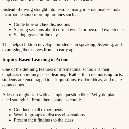
Instead of diving straight into lessons, many international schools
incorporate short morning routines such as:​​​​‌ ‍ ​‍​‍‌‍ ‌ ​‍‌‍‍‌‌‍‌ ‌‍‍‌‌‍ ‍​‍​‍​ ‍‍​‍​‍‌ ​ ‌‍​‌‌‍ ‍‌‍‍‌‌ ‌​‌ ‍‌​‍ ‍‌‍‍‌‌‍ ​‍​‍​‍ ​​‍​‍‌‍‍​‌ ​‍‌‍‌‌‌‍‌‍​‍​‍​ ‍‍​‍​‍​‍ ‌ ​ ‌ ‌​‌ ‌‌‌‍‌​‌‍‍‌‌‍ ​‍ ‌‍‍‌‌‍ ‍‌ ‌​‌‍‌‌‌‍ ‍‌ ‌​​‍ ‌‍‌‌‌‍‌​‌‍‍‌‌ ‌​​‍ ‌‍ ‌‌‍ ‌‍‌​‌‍‌‌​ ‌‌ ​​‌ ​‍‌‍‌‌‌ ​ ‌‍‌‌‌‍ ‍‌ ‌​‌‍​‌‌ ‌​‌‍‍‌‌‍ ‌‍ ‍​ ‍ ‌‍‍‌‌‍‌​​ ‌​ ‌‍‌‍‌​​ ‌ ‌‍​ ​ ​‍‌‍‌‍​ ‍‌​ ​‍​‍ ‌​ ‌‍​ ‌ ​ ​‌​ ‌‌​‍ ‌​ ‌​​ ​‌‌‍‌‌​ ​‍​‍ ‌​ ‍​​ ‌ ‌‍‌‌​ ‌‌​‍ ‌‌‍‌‍‌‍‌‌‌‍‌‍‌‍​‍​ ‍‌‌‍​‍​ ​​​ ‌ ‌‍‌‌‌‍​ ​ ‍​​ ‌‍​ ‍ ‌ ‌​‌ ‍‌‌ ​​‌‍‌‌​ ‌‌‍ ‍‌‍‌‌‌ ‌ ‌ ​ ​ ‍ ‌ ​​‌‍​‌‌ ‌​‌‍‍​​ ‌‌‍​ ‌‍ ‌‍ ‍‌ ‌​‌‍‌‌‌‍ ‍‌ ‌​​‍‌‌​ ‌‌‌​​‍‌‌ ‌‍‍ ‌‍‌‌‌ ‍‌​‍‌‌​ ​ ‌​‌​​‍‌‌​ ​ ‌​‌​​‍‌‌​ ​‍​ ​‍​ ‌​‌‍​ ‌‍​‍‌‍‌‍​ ‌‌‌‍​‍​ ‌​​ ‌‍​ ‌​‌‍​‍​ ‍​‌‍‌‌​‍‌‌​ ​‍​ ​‍​‍‌‌​ ‌‌‌​‌​​‍ ‍‌‍​ ‌‍‍​‌‍‍‌‌‍ ​‌‍‌​‌ ​‍‌‍‌‌‌‍ ‍​‍‌‌​ ‌‌‌​​‍‌‌ ‌‍‍ ‌‍‌‌‌ ‍‌​‍‌‌​ ​ ‌​‌​​‍‌‌​ ​ ‌​‌​​‍‌‌​ ​‍​ ​‍​ ‌ ​ ‌‍​ ‌‍‌‍​‍‌‍​‌‌‍‌‌​ ​​​ ‌​​ ​‍‌‍‌​​ ​​​ ‍​​‍‌‌​ ​‍​ ​‍​‍‌‌​ ‌‌‌​‌​​‍ ‍‌ ‌​‌‍‌‌‌ ‍​‌ ‌​​ ‌‍​‍‌‍​‌‌ ​ ‌‍‌‌‌‌‌‌‌ ​‍‌‍ ​​ ‌​‍‌‌​ ​‍‌​‌‍‌ ​ ‌ ‌​‌ ‌‌‌‍‌​‌‍‍‌‌‍ ​‍‌‍‌‍‍‌‌‍‌​​ ‌​ ‌‍‌‍‌​​ ‌ ‌‍​ ​ ​‍‌‍‌‍​ ‍‌​ ​‍​‍ ‌​ ‌‍​ ‌ ​ ​‌​ ‌‌​‍ ‌​ ‌​​ ​‌‌‍‌‌​ ​‍​‍ ‌​ ‍​​ ‌ ‌‍‌‌​ ‌‌​‍ ‌‌‍‌‍‌‍‌‌‌‍‌‍‌‍​‍​ ‍‌‌‍​‍​ ​​​ ‌ ‌‍‌‌‌‍​ ​ ‍​​ ‌‍​‍‌‍‌ ‌​‌ ‍‌‌ ​​‌‍‌‌​ ‌‌‍ ‍‌‍‌‌‌ ‌ ‌ ​ ​‍‌‍‌ ​​‌‍​‌‌ ‌​‌‍‍​​ ‌‌‍​ ‌‍ ‌‍ ‍‌ ‌​‌‍‌‌‌‍ ‍‌ ‌​​‍‌‌​ ‌‌‌​​‍‌‌ ‌‍‍ ‌‍‌‌‌ ‍‌​‍‌‌​ ​ ‌​‌​​‍‌‌​ ​ ‌​‌​​‍‌‌​ ​‍​ ​‍​ ‌​‌‍​ ‌‍​‍‌‍‌‍​ ‌‌‌‍​‍​ ‌​​ ‌‍​ ‌​‌‍​‍​ ‍​‌‍‌‌​‍‌‌​ ​‍​ ​‍​‍‌‌​ ‌‌‌​‌​​‍ ‍‌‍​ ‌‍‍​‌‍‍‌‌‍ ​‌‍‌​‌ ​‍‌‍‌‌‌‍ ‍​‍‌‌​ ‌‌‌​​‍‌‌ ‌‍‍ ‌‍‌‌‌ ‍‌​‍‌‌​ ​ ‌​‌​​‍‌‌​ ​ ‌​‌​​‍‌‌​ ​‍​ ​‍​ ‌ ​ ‌‍​ ‌‍‌‍​‍‌‍​‌‌‍‌‌​ ​​​ ‌​​ ​‍‌‍‌​​ ​​​ ‍​​‍‌‌​ ​‍​ ​‍​‍‌‌​ ‌‌‌​‌​​‍ ‍‌ ‌​‌‍‌‌‌ ‍​‌ ‌​​‍‌‍‌ ​​‌‍‌‌‌ ​‍‌ ​ ‌ ​​‌‍‌‌‌‍​ ‌ ‌​‌‍‍‌‌ ‌‍‌‍‌‌​ ‌‌ ​​‌ ‌‌‌‍​‍‌‍ ​‌‍‍‌‌ ​ ‌‍‍​‌‍‌‌‌‍‌​​‍​‍‌ ‌
Circle time or class discussions​​​​‌ ‍ ​‍​‍‌‍ ‌ ​‍‌‍‍‌‌‍‌ ‌‍‍‌‌‍ ‍​‍​‍​ ‍‍​‍​‍‌ ​ ‌‍​‌‌‍ ‍‌‍‍‌‌ ‌​‌ ‍‌​‍ ‍‌‍‍‌‌‍ ​‍​‍​‍ ​​‍​‍‌‍‍​‌ ​‍‌‍‌‌‌‍‌‍​‍​‍​ ‍‍​‍​‍​‍ ‌ ​ ‌ ‌​‌ ‌‌‌‍‌​‌‍‍‌‌‍ ​‍ ‌‍‍‌‌‍ ‍‌ ‌​‌‍‌‌‌‍ ‍‌ ‌​​‍ ‌‍‌‌‌‍‌​‌‍‍‌‌ ‌​​‍ ‌‍ ‌‌‍ ‌‍‌​‌‍‌‌​ ‌‌ ​​‌ ​‍‌‍‌‌‌ ​ ‌‍‌‌‌‍ ‍‌ ‌​‌‍​‌‌ ‌​‌‍‍‌‌‍ ‌‍ ‍​ ‍ ‌‍‍‌‌‍‌​​ ‌​ ‌‍‌‍‌​​ ‌ ‌‍​ ​ ​‍‌‍‌‍​ ‍‌​ ​‍​‍ ‌​ ‌‍​ ‌ ​ ​‌​ ‌‌​‍ ‌​ ‌​​ ​‌‌‍‌‌​ ​‍​‍ ‌​ ‍​​ ‌ ‌‍‌‌​ ‌‌​‍ ‌‌‍‌‍‌‍‌‌‌‍‌‍‌‍​‍​ ‍‌‌‍​‍​ ​​​ ‌ ‌‍‌‌‌‍​ ​ ‍​​ ‌‍​ ‍ ‌ ‌​‌ ‍‌‌ ​​‌‍‌‌​ ‌‌‍ ‍‌‍‌‌‌ ‌ ‌ ​ ​ ‍ ‌ ​​‌‍​‌‌ ‌​‌‍‍​​ ‌‌‍​ ‌‍ ‌‍ ‍‌ ‌​‌‍‌‌‌‍ ‍‌ ‌​​‍‌‌​ ‌‌‌​​‍‌‌ ‌‍‍ ‌‍‌‌‌ ‍‌​‍‌‌​ ​ ‌​‌​​‍‌‌​ ​ ‌​‌​​‍‌‌​ ​‍​ ​‍​ ‌​‌‍​‌​ ‍​​ ‍​‌‍​‍​ ‌ ‌‍‌‌​ ‌​​ ​ ‌‍‌​‌‍‌‌​ ​ ​‍‌‌​ ​‍​ ​‍​‍‌‌​ ‌‌‌​‌​​‍ ‍‌‍​ ‌‍‍​‌‍‍‌‌‍ ​‌‍‌​‌ ​‍‌‍‌‌‌‍ ‍​‍‌‌​ ‌‌‌​​‍‌‌ ‌‍‍ ‌‍‌‌‌ ‍‌​‍‌‌​ ​ ‌​‌​​‍‌‌​ ​ ‌​‌​​‍‌‌​ ​‍​ ​‍‌‍​ ​ ​‌‌‍‌‌​ ‌‌​ ‍​‌‍‌​​ ​‌​ ‌​​ ​‌​ ​‌‌‍​‌​ ‌ ​‍‌‌​ ​‍​ ​‍​‍‌‌​ ‌‌‌​‌​​‍ ‍‌ ‌​‌‍‌‌‌ ‍​‌ ‌​​ ‌‍​‍‌‍​‌‌ ​ ‌‍‌‌‌‌‌‌‌ ​‍‌‍ ​​ ‌​‍‌‌​ ​‍‌​‌‍‌ ​ ‌ ‌​‌ ‌‌‌‍‌​‌‍‍‌‌‍ ​‍‌‍‌‍‍‌‌‍‌​​ ‌​ ‌‍‌‍‌​​ ‌ ‌‍​ ​ ​‍‌‍‌‍​ ‍‌​ ​‍​‍ ‌​ ‌‍​ ‌ ​ ​‌​ ‌‌​‍ ‌​ ‌​​ ​‌‌‍‌‌​ ​‍​‍ ‌​ ‍​​ ‌ ‌‍‌‌​ ‌‌​‍ ‌‌‍‌‍‌‍‌‌‌‍‌‍‌‍​‍​ ‍‌‌‍​‍​ ​​​ ‌ ‌‍‌‌‌‍​ ​ ‍​​ ‌‍​‍‌‍‌ ‌​‌ ‍‌‌ ​​‌‍‌‌​ ‌‌‍ ‍‌‍‌‌‌ ‌ ‌ ​ ​‍‌‍‌ ​​‌‍​‌‌ ‌​‌‍‍​​ ‌‌‍​ ‌‍ ‌‍ ‍‌ ‌​‌‍‌‌‌‍ ‍‌ ‌​​‍‌‌​ ‌‌‌​​‍‌‌ ‌‍‍ ‌‍‌‌‌ ‍‌​‍‌‌​ ​ ‌​‌​​‍‌‌​ ​ ‌​‌​​‍‌‌​ ​‍​ ​‍​ ‌​‌‍​‌​ ‍​​ ‍​‌‍​‍​ ‌ ‌‍‌‌​ ‌​​ ​ ‌‍‌​‌‍‌‌​ ​ ​‍‌‌​ ​‍​ ​‍​‍‌‌​ ‌‌‌​‌​​‍ ‍‌‍​ ‌‍‍​‌‍‍‌‌‍ ​‌‍‌​‌ ​‍‌‍‌‌‌‍ ‍​‍‌‌​ ‌‌‌​​‍‌‌ ‌‍‍ ‌‍‌‌‌ ‍‌​‍‌‌​ ​ ‌​‌​​‍‌‌​ ​ ‌​‌​​‍‌‌​ ​‍​ ​‍‌‍​ ​ ​‌‌‍‌‌​ ‌‌​ ‍​‌‍‌​​ ​‌​ ‌​​ ​‌​ ​‌‌‍​‌​ ‌ ​‍‌‌​ ​‍​ ​‍​‍‌‌​ ‌‌‌​‌​​‍ ‍‌ ‌​‌‍‌‌‌ ‍​‌ ‌​​‍‌‍‌ ​​‌‍‌‌‌ ​‍‌ ​ ‌ ​​‌‍‌‌‌‍​ ‌ ‌​‌‍‍‌‌ ‌‍‌‍‌‌​ ‌‌ ​​‌ ‌‌‌‍​‍‌‍ ​‌‍‍‌‌ ​ ‌‍‍​‌‍‌‌‌‍‌​​‍​‍‌ ‌
Sharing sessions about current events or personal experiences​​​​‌ ‍ ​‍​‍‌‍ ‌ ​‍‌‍‍‌‌‍‌ ‌‍‍‌‌‍ ‍​‍​‍​ ‍‍​‍​‍‌ ​ ‌‍​‌‌‍ ‍‌‍‍‌‌ ‌​‌ ‍‌​‍ ‍‌‍‍‌‌‍ ​‍​‍​‍ ​​‍​‍‌‍‍​‌ ​‍‌‍‌‌‌‍‌‍​‍​‍​ ‍‍​‍​‍​‍ ‌ ​ ‌ ‌​‌ ‌‌‌‍‌​‌‍‍‌‌‍ ​‍ ‌‍‍‌‌‍ ‍‌ ‌​‌‍‌‌‌‍ ‍‌ ‌​​‍ ‌‍‌‌‌‍‌​‌‍‍‌‌ ‌​​‍ ‌‍ ‌‌‍ ‌‍‌​‌‍‌‌​ ‌‌ ​​‌ ​‍‌‍‌‌‌ ​ ‌‍‌‌‌‍ ‍‌ ‌​‌‍​‌‌ ‌​‌‍‍‌‌‍ ‌‍ ‍​ ‍ ‌‍‍‌‌‍‌​​ ‌​ ‌‍‌‍‌​​ ‌ ‌‍​ ​ ​‍‌‍‌‍​ ‍‌​ ​‍​‍ ‌​ ‌‍​ ‌ ​ ​‌​ ‌‌​‍ ‌​ ‌​​ ​‌‌‍‌‌​ ​‍​‍ ‌​ ‍​​ ‌ ‌‍‌‌​ ‌‌​‍ ‌‌‍‌‍‌‍‌‌‌‍‌‍‌‍​‍​ ‍‌‌‍​‍​ ​​​ ‌ ‌‍‌‌‌‍​ ​ ‍​​ ‌‍​ ‍ ‌ ‌​‌ ‍‌‌ ​​‌‍‌‌​ ‌‌‍ ‍‌‍‌‌‌ ‌ ‌ ​ ​ ‍ ‌ ​​‌‍​‌‌ ‌​‌‍‍​​ ‌‌‍​ ‌‍ ‌‍ ‍‌ ‌​‌‍‌‌‌‍ ‍‌ ‌​​‍‌‌​ ‌‌‌​​‍‌‌ ‌‍‍ ‌‍‌‌‌ ‍‌​‍‌‌​ ​ ‌​‌​​‍‌‌​ ​ ‌​‌​​‍‌‌​ ​‍​ ​‍​ ​ ‌‍​‍​ ‌​​ ​ ​ ​​‌‍​ ​ ​‍‌‍​‌‌‍‌​‌‍‌​​ ‌‍​ ​​​‍‌‌​ ​‍​ ​‍​‍‌‌​ ‌‌‌​‌​​‍ ‍‌‍​ ‌‍‍​‌‍‍‌‌‍ ​‌‍‌​‌ ​‍‌‍‌‌‌‍ ‍​‍‌‌​ ‌‌‌​​‍‌‌ ‌‍‍ ‌‍‌‌‌ ‍‌​‍‌‌​ ​ ‌​‌​​‍‌‌​ ​ ‌​‌​​‍‌‌​ ​‍​ ​‍‌‍‌‍​ ​ ​ ‍​‌‍​‍‌‍‌‌‌‍‌‌​ ‌​​ ​​‌‍‌‍​ ‌​​ ​‍‌‍‌‍​‍‌‌​ ​‍​ ​‍​‍‌‌​ ‌‌‌​‌​​‍ ‍‌ ‌​‌‍‌‌‌ ‍​‌ ‌​​ ‌‍​‍‌‍​‌‌ ​ ‌‍‌‌‌‌‌‌‌ ​‍‌‍ ​​ ‌​‍‌‌​ ​‍‌​‌‍‌ ​ ‌ ‌​‌ ‌‌‌‍‌​‌‍‍‌‌‍ ​‍‌‍‌‍‍‌‌‍‌​​ ‌​ ‌‍‌‍‌​​ ‌ ‌‍​ ​ ​‍‌‍‌‍​ ‍‌​ ​‍​‍ ‌​ ‌‍​ ‌ ​ ​‌​ ‌‌​‍ ‌​ ‌​​ ​‌‌‍‌‌​ ​‍​‍ ‌​ ‍​​ ‌ ‌‍‌‌​ ‌‌​‍ ‌‌‍‌‍‌‍‌‌‌‍‌‍‌‍​‍​ ‍‌‌‍​‍​ ​​​ ‌ ‌‍‌‌‌‍​ ​ ‍​​ ‌‍​‍‌‍‌ ‌​‌ ‍‌‌ ​​‌‍‌‌​ ‌‌‍ ‍‌‍‌‌‌ ‌ ‌ ​ ​‍‌‍‌ ​​‌‍​‌‌ ‌​‌‍‍​​ ‌‌‍​ ‌‍ ‌‍ ‍‌ ‌​‌‍‌‌‌‍ ‍‌ ‌​​‍‌‌​ ‌‌‌​​‍‌‌ ‌‍‍ ‌‍‌‌‌ ‍‌​‍‌‌​ ​ ‌​‌​​‍‌‌​ ​ ‌​‌​​‍‌‌​ ​‍​ ​‍​ ​ ‌‍​‍​ ‌​​ ​ ​ ​​‌‍​ ​ ​‍‌‍​‌‌‍‌​‌‍‌​​ ‌‍​ ​​​‍‌‌​ ​‍​ ​‍​‍‌‌​ ‌‌‌​‌​​‍ ‍‌‍​ ‌‍‍​‌‍‍‌‌‍ ​‌‍‌​‌ ​‍‌‍‌‌‌‍ ‍​‍‌‌​ ‌‌‌​​‍‌‌ ‌‍‍ ‌‍‌‌‌ ‍‌​‍‌‌​ ​ ‌​‌​​‍‌‌​ ​ ‌​‌​​‍‌‌​ ​‍​ ​‍‌‍‌‍​ ​ ​ ‍​‌‍​‍‌‍‌‌‌‍‌‌​ ‌​​ ​​‌‍‌‍​ ‌​​ ​‍‌‍‌‍​‍‌‌​ ​‍​ ​‍​‍‌‌​ ‌‌‌​‌​​‍ ‍‌ ‌​‌‍‌‌‌ ‍​‌ ‌​​‍‌‍‌ ​​‌‍‌‌‌ ​‍‌ ​ ‌ ​​‌‍‌‌‌‍​ ‌ ‌​‌‍‍‌‌ ‌‍‌‍‌‌​ ‌‌ ​​‌ ‌‌‌‍​‍‌‍ ​‌‍‍‌‌ ​ ‌‍‍​‌‍‌‌‌‍‌​​‍​‍‌ ‌
Setting goals for the day​​​​‌ ‍ ​‍​‍‌‍ ‌ ​‍‌‍‍‌‌‍‌ ‌‍‍‌‌‍ ‍​‍​‍​ ‍‍​‍​‍‌ ​ ‌‍​‌‌‍ ‍‌‍‍‌‌ ‌​‌ ‍‌​‍ ‍‌‍‍‌‌‍ ​‍​‍​‍ ​​‍​‍‌‍‍​‌ ​‍‌‍‌‌‌‍‌‍​‍​‍​ ‍‍​‍​‍​‍ ‌ ​ ‌ ‌​‌ ‌‌‌‍‌​‌‍‍‌‌‍ ​‍ ‌‍‍‌‌‍ ‍‌ ‌​‌‍‌‌‌‍ ‍‌ ‌​​‍ ‌‍‌‌‌‍‌​‌‍‍‌‌ ‌​​‍ ‌‍ ‌‌‍ ‌‍‌​‌‍‌‌​ ‌‌ ​​‌ ​‍‌‍‌‌‌ ​ ‌‍‌‌‌‍ ‍‌ ‌​‌‍​‌‌ ‌​‌‍‍‌‌‍ ‌‍ ‍​ ‍ ‌‍‍‌‌‍‌​​ ‌​ ‌‍‌‍‌​​ ‌ ‌‍​ ​ ​‍‌‍‌‍​ ‍‌​ ​‍​‍ ‌​ ‌‍​ ‌ ​ ​‌​ ‌‌​‍ ‌​ ‌​​ ​‌‌‍‌‌​ ​‍​‍ ‌​ ‍​​ ‌ ‌‍‌‌​ ‌‌​‍ ‌‌‍‌‍‌‍‌‌‌‍‌‍‌‍​‍​ ‍‌‌‍​‍​ ​​​ ‌ ‌‍‌‌‌‍​ ​ ‍​​ ‌‍​ ‍ ‌ ‌​‌ ‍‌‌ ​​‌‍‌‌​ ‌‌‍ ‍‌‍‌‌‌ ‌ ‌ ​ ​ ‍ ‌ ​​‌‍​‌‌ ‌​‌‍‍​​ ‌‌‍​ ‌‍ ‌‍ ‍‌ ‌​‌‍‌‌‌‍ ‍‌ ‌​​‍‌‌​ ‌‌‌​​‍‌‌ ‌‍‍ ‌‍‌‌‌ ‍‌​‍‌‌​ ​ ‌​‌​​‍‌‌​ ​ ‌​‌​​‍‌‌​ ​‍​ ​‍‌‍​‌​ ‍‌​ ‍​‌‍​‌​ ‌‌‌‍‌‍​ ‌ ​ ‍​​ ‍​‌‍‌‍‌‍‌​​ ‍‌​‍‌‌​ ​‍​ ​‍​‍‌‌​ ‌‌‌​‌​​‍ ‍‌‍​ ‌‍‍​‌‍‍‌‌‍ ​‌‍‌​‌ ​‍‌‍‌‌‌‍ ‍​‍‌‌​ ‌‌‌​​‍‌‌ ‌‍‍ ‌‍‌‌‌ ‍‌​‍‌‌​ ​ ‌​‌​​‍‌‌​ ​ ‌​‌​​‍‌‌​ ​‍​ ​‍‌‍‌​‌‍​‌​ ​‌‌‍‌‌​ ‍​​ ‍​‌‍​‍​ ‌‌​ ‌ ​ ‍​​ ‍​​ ​​​‍‌‌​ ​‍​ ​‍​‍‌‌​ ‌‌‌​‌​​‍ ‍‌ ‌​‌‍‌‌‌ ‍​‌ ‌​​ ‌‍​‍‌‍​‌‌ ​ ‌‍‌‌‌‌‌‌‌ ​‍‌‍ ​​ ‌​‍‌‌​ ​‍‌​‌‍‌ ​ ‌ ‌​‌ ‌‌‌‍‌​‌‍‍‌‌‍ ​‍‌‍‌‍‍‌‌‍‌​​ ‌​ ‌‍‌‍‌​​ ‌ ‌‍​ ​ ​‍‌‍‌‍​ ‍‌​ ​‍​‍ ‌​ ‌‍​ ‌ ​ ​‌​ ‌‌​‍ ‌​ ‌​​ ​‌‌‍‌‌​ ​‍​‍ ‌​ ‍​​ ‌ ‌‍‌‌​ ‌‌​‍ ‌‌‍‌‍‌‍‌‌‌‍‌‍‌‍​‍​ ‍‌‌‍​‍​ ​​​ ‌ ‌‍‌‌‌‍​ ​ ‍​​ ‌‍​‍‌‍‌ ‌​‌ ‍‌‌ ​​‌‍‌‌​ ‌‌‍ ‍‌‍‌‌‌ ‌ ‌ ​ ​‍‌‍‌ ​​‌‍​‌‌ ‌​‌‍‍​​ ‌‌‍​ ‌‍ ‌‍ ‍‌ ‌​‌‍‌‌‌‍ ‍‌ ‌​​‍‌‌​ ‌‌‌​​‍‌‌ ‌‍‍ ‌‍‌‌‌ ‍‌​‍‌‌​ ​ ‌​‌​​‍‌‌​ ​ ‌​‌​​‍‌‌​ ​‍​ ​‍‌‍​‌​ ‍‌​ ‍​‌‍​‌​ ‌‌‌‍‌‍​ ‌ ​ ‍​​ ‍​‌‍‌‍‌‍‌​​ ‍‌​‍‌‌​ ​‍​ ​‍​‍‌‌​ ‌‌‌​‌​​‍ ‍‌‍​ ‌‍‍​‌‍‍‌‌‍ ​‌‍‌​‌ ​‍‌‍‌‌‌‍ ‍​‍‌‌​ ‌‌‌​​‍‌‌ ‌‍‍ ‌‍‌‌‌ ‍‌​‍‌‌​ ​ ‌​‌​​‍‌‌​ ​ ‌​‌​​‍‌‌​ ​‍​ ​‍‌‍‌​‌‍​‌​ ​‌‌‍‌‌​ ‍​​ ‍​‌‍​‍​ ‌‌​ ‌ ​ ‍​​ ‍​​ ​​​‍‌‌​ ​‍​ ​‍​‍‌‌​ ‌‌‌​‌​​‍ ‍‌ ‌​‌‍‌‌‌ ‍​‌ ‌​​‍‌‍‌ ​​‌‍‌‌‌ ​‍‌ ​ ‌ ​​‌‍‌‌‌‍​ ‌ ‌​‌‍‍‌‌ ‌‍‌‍‌‌​ ‌‌ ​​‌ ‌‌‌‍​‍‌‍ ​‌‍‍‌‌ ​ ‌‍‍​‌‍‌‌‌‍‌​​‍​‍‌ ‌
This helps children develop confidence in speaking, listening, and
expressing themselves from an early age.​​​​‌ ‍ ​‍​‍‌‍ ‌ ​‍‌‍‍‌‌‍‌ ‌‍‍‌‌‍ ‍​‍​‍​ ‍‍​‍​‍‌ ​ ‌‍​‌‌‍ ‍‌‍‍‌‌ ‌​‌ ‍‌​‍ ‍‌‍‍‌‌‍ ​‍​‍​‍ ​​‍​‍‌‍‍​‌ ​‍‌‍‌‌‌‍‌‍​‍​‍​ ‍‍​‍​‍​‍ ‌ ​ ‌ ‌​‌ ‌‌‌‍‌​‌‍‍‌‌‍ ​‍ ‌‍‍‌‌‍ ‍‌ ‌​‌‍‌‌‌‍ ‍‌ ‌​​‍ ‌‍‌‌‌‍‌​‌‍‍‌‌ ‌​​‍ ‌‍ ‌‌‍ ‌‍‌​‌‍‌‌​ ‌‌ ​​‌ ​‍‌‍‌‌‌ ​ ‌‍‌‌‌‍ ‍‌ ‌​‌‍​‌‌ ‌​‌‍‍‌‌‍ ‌‍ ‍​ ‍ ‌‍‍‌‌‍‌​​ ‌​ ‌‍‌‍‌​​ ‌ ‌‍​ ​ ​‍‌‍‌‍​ ‍‌​ ​‍​‍ ‌​ ‌‍​ ‌ ​ ​‌​ ‌‌​‍ ‌​ ‌​​ ​‌‌‍‌‌​ ​‍​‍ ‌​ ‍​​ ‌ ‌‍‌‌​ ‌‌​‍ ‌‌‍‌‍‌‍‌‌‌‍‌‍‌‍​‍​ ‍‌‌‍​‍​ ​​​ ‌ ‌‍‌‌‌‍​ ​ ‍​​ ‌‍​ ‍ ‌ ‌​‌ ‍‌‌ ​​‌‍‌‌​ ‌‌‍ ‍‌‍‌‌‌ ‌ ‌ ​ ​ ‍ ‌ ​​‌‍​‌‌ ‌​‌‍‍​​ ‌‌‍​ ‌‍ ‌‍ ‍‌ ‌​‌‍‌‌‌‍ ‍‌ ‌​​‍‌‌​ ‌‌‌​​‍‌‌ ‌‍‍ ‌‍‌‌‌ ‍‌​‍‌‌​ ​ ‌​‌​​‍‌‌​ ​ ‌​‌​​‍‌‌​ ​‍​ ​‍‌‍​ ​ ​‌​ ‌ ​ ‌ ​ ‌ ​ ‌​‌‍​‍‌‍​ ‌‍​ ​ ​‌‌‍​‍‌‍​‍​‍‌‌​ ​‍​ ​‍​‍‌‌​ ‌‌‌​‌​​‍ ‍‌‍​ ‌‍‍​‌‍‍‌‌‍ ​‌‍‌​‌ ​‍‌‍‌‌‌‍ ‍​‍‌‌​ ‌‌‌​​‍‌‌ ‌‍‍ ‌‍‌‌‌ ‍‌​‍‌‌​ ​ ‌​‌​​‍‌‌​ ​ ‌​‌​​‍‌‌​ ​‍​ ​‍‌‍​ ​ ‌​​ ‌ ​ ‌ ​ ​​‌‍‌‍​ ​ ‌‍‌‍​ ​ ​ ‌‌​ ​‍​ ‌‍​‍‌‌​ ​‍​ ​‍​‍‌‌​ ‌‌‌​‌​​‍ ‍‌ ‌​‌‍‌‌‌ ‍​‌ ‌​​ ‌‍​‍‌‍​‌‌ ​ ‌‍‌‌‌‌‌‌‌ ​‍‌‍ ​​ ‌​‍‌‌​ ​‍‌​‌‍‌ ​ ‌ ‌​‌ ‌‌‌‍‌​‌‍‍‌‌‍ ​‍‌‍‌‍‍‌‌‍‌​​ ‌​ ‌‍‌‍‌​​ ‌ ‌‍​ ​ ​‍‌‍‌‍​ ‍‌​ ​‍​‍ ‌​ ‌‍​ ‌ ​ ​‌​ ‌‌​‍ ‌​ ‌​​ ​‌‌‍‌‌​ ​‍​‍ ‌​ ‍​​ ‌ ‌‍‌‌​ ‌‌​‍ ‌‌‍‌‍‌‍‌‌‌‍‌‍‌‍​‍​ ‍‌‌‍​‍​ ​​​ ‌ ‌‍‌‌‌‍​ ​ ‍​​ ‌‍​‍‌‍‌ ‌​‌ ‍‌‌ ​​‌‍‌‌​ ‌‌‍ ‍‌‍‌‌‌ ‌ ‌ ​ ​‍‌‍‌ ​​‌‍​‌‌ ‌​‌‍‍​​ ‌‌‍​ ‌‍ ‌‍ ‍‌ ‌​‌‍‌‌‌‍ ‍‌ ‌​​‍‌‌​ ‌‌‌​​‍‌‌ ‌‍‍ ‌‍‌‌‌ ‍‌​‍‌‌​ ​ ‌​‌​​‍‌‌​ ​ ‌​‌​​‍‌‌​ ​‍​ ​‍‌‍​ ​ ​‌​ ‌ ​ ‌ ​ ‌ ​ ‌​‌‍​‍‌‍​ ‌‍​ ​ ​‌‌‍​‍‌‍​‍​‍‌‌​ ​‍​ ​‍​‍‌‌​ ‌‌‌​‌​​‍ ‍‌‍​ ‌‍‍​‌‍‍‌‌‍ ​‌‍‌​‌ ​‍‌‍‌‌‌‍ ‍​‍‌‌​ ‌‌‌​​‍‌‌ ‌‍‍ ‌‍‌‌‌ ‍‌​‍‌‌​ ​ ‌​‌​​‍‌‌​ ​ ‌​‌​​‍‌‌​ ​‍​ ​‍‌‍​ ​ ‌​​ ‌ ​ ‌ ​ ​​‌‍‌‍​ ​ ‌‍‌‍​ ​ ​ ‌‌​ ​‍​ ‌‍​‍‌‌​ ​‍​ ​‍​‍‌‌​ ‌‌‌​‌​​‍ ‍‌ ‌​‌‍‌‌‌ ‍​‌ ‌​​‍‌‍‌ ​​‌‍‌‌‌ ​‍‌ ​ ‌ ​​‌‍‌‌‌‍​ ‌ ‌​‌‍‍‌‌ ‌‍‌‍‌‌​ ‌‌ ​​‌ ‌‌‌‍​‍‌‍ ​‌‍‍‌‌ ​ ‌‍‍​‌‍‌‌‌‍‌​​‍​‍‌ ‌
Inquiry-Based Learning in Action​​​​‌ ‍ ​‍​‍‌‍ ‌ ​‍‌‍‍‌‌‍‌ ‌‍‍‌‌‍ ‍​‍​‍​ ‍‍​‍​‍‌ ​ ‌‍​‌‌‍ ‍‌‍‍‌‌ ‌​‌ ‍‌​‍ ‍‌‍‍‌‌‍ ​‍​‍​‍ ​​‍​‍‌‍‍​‌ ​‍‌‍‌‌‌‍‌‍​‍​‍​ ‍‍​‍​‍​‍ ‌ ​ ‌ ‌​‌ ‌‌‌‍‌​‌‍‍‌‌‍ ​‍ ‌‍‍‌‌‍ ‍‌ ‌​‌‍‌‌‌‍ ‍‌ ‌​​‍ ‌‍‌‌‌‍‌​‌‍‍‌‌ ‌​​‍ ‌‍ ‌‌‍ ‌‍‌​‌‍‌‌​ ‌‌ ​​‌ ​‍‌‍‌‌‌ ​ ‌‍‌‌‌‍ ‍‌ ‌​‌‍​‌‌ ‌​‌‍‍‌‌‍ ‌‍ ‍​ ‍ ‌‍‍‌‌‍‌​​ ‌​ ‌‍‌‍‌​​ ‌ ‌‍​ ​ ​‍‌‍‌‍​ ‍‌​ ​‍​‍ ‌​ ‌‍​ ‌ ​ ​‌​ ‌‌​‍ ‌​ ‌​​ ​‌‌‍‌‌​ ​‍​‍ ‌​ ‍​​ ‌ ‌‍‌‌​ ‌‌​‍ ‌‌‍‌‍‌‍‌‌‌‍‌‍‌‍​‍​ ‍‌‌‍​‍​ ​​​ ‌ ‌‍‌‌‌‍​ ​ ‍​​ ‌‍​ ‍ ‌ ‌​‌ ‍‌‌ ​​‌‍‌‌​ ‌‌‍ ‍‌‍‌‌‌ ‌ ‌ ​ ​ ‍ ‌ ​​‌‍​‌‌ ‌​‌‍‍​​ ‌‌‍​ ‌‍ ‌‍ ‍‌ ‌​‌‍‌‌‌‍ ‍‌ ‌​​‍‌‌​ ‌‌‌​​‍‌‌ ‌‍‍ ‌‍‌‌‌ ‍‌​‍‌‌​ ​ ‌​‌​​‍‌‌​ ​ ‌​‌​​‍‌‌​ ​‍​ ​‍‌‍​‍‌‍‌‌​ ​​​ ‍‌​ ​‌​ ‍​‌‍​‍‌‍​‍​ ​‌‌‍​ ​ ‌​‌‍​ ​‍‌‌​ ​‍​ ​‍​‍‌‌​ ‌‌‌​‌​​‍ ‍‌‍​ ‌‍‍​‌‍‍‌‌‍ ​‌‍‌​‌ ​‍‌‍‌‌‌‍ ‍​‍‌‌​ ‌‌‌​​‍‌‌ ‌‍‍ ‌‍‌‌‌ ‍‌​‍‌‌​ ​ ‌​‌​​‍‌‌​ ​ ‌​‌​​‍‌‌​ ​‍​ ​‍‌‍​ ​ ‌ ​ ‌​​ ‌‍​ ​‍​ ​‌​ ‌​‌‍​‌​ ‌‍​ ‍​‌‍‌‍​ ‌ ​‍‌‌​ ​‍​ ​‍​‍‌‌​ ‌‌‌​‌​​‍ ‍‌ ‌​‌‍‌‌‌ ‍​‌ ‌​​ ‌‍​‍‌‍​‌‌ ​ ‌‍‌‌‌‌‌‌‌ ​‍‌‍ ​​ ‌​‍‌‌​ ​‍‌​‌‍‌ ​ ‌ ‌​‌ ‌‌‌‍‌​‌‍‍‌‌‍ ​‍‌‍‌‍‍‌‌‍‌​​ ‌​ ‌‍‌‍‌​​ ‌ ‌‍​ ​ ​‍‌‍‌‍​ ‍‌​ ​‍​‍ ‌​ ‌‍​ ‌ ​ ​‌​ ‌‌​‍ ‌​ ‌​​ ​‌‌‍‌‌​ ​‍​‍ ‌​ ‍​​ ‌ ‌‍‌‌​ ‌‌​‍ ‌‌‍‌‍‌‍‌‌‌‍‌‍‌‍​‍​ ‍‌‌‍​‍​ ​​​ ‌ ‌‍‌‌‌‍​ ​ ‍​​ ‌‍​‍‌‍‌ ‌​‌ ‍‌‌ ​​‌‍‌‌​ ‌‌‍ ‍‌‍‌‌‌ ‌ ‌ ​ ​‍‌‍‌ ​​‌‍​‌‌ ‌​‌‍‍​​ ‌‌‍​ ‌‍ ‌‍ ‍‌ ‌​‌‍‌‌‌‍ ‍‌ ‌​​‍‌‌​ ‌‌‌​​‍‌‌ ‌‍‍ ‌‍‌‌‌ ‍‌​‍‌‌​ ​ ‌​‌​​‍‌‌​ ​ ‌​‌​​‍‌‌​ ​‍​ ​‍‌‍​‍‌‍‌‌​ ​​​ ‍‌​ ​‌​ ‍​‌‍​‍‌‍​‍​ ​‌‌‍​ ​ ‌​‌‍​ ​‍‌‌​ ​‍​ ​‍​‍‌‌​ ‌‌‌​‌​​‍ ‍‌‍​ ‌‍‍​‌‍‍‌‌‍ ​‌‍‌​‌ ​‍‌‍‌‌‌‍ ‍​‍‌‌​ ‌‌‌​​‍‌‌ ‌‍‍ ‌‍‌‌‌ ‍‌​‍‌‌​ ​ ‌​‌​​‍‌‌​ ​ ‌​‌​​‍‌‌​ ​‍​ ​‍‌‍​ ​ ‌ ​ ‌​​ ‌‍​ ​‍​ ​‌​ ‌​‌‍​‌​ ‌‍​ ‍​‌‍‌‍​ ‌ ​‍‌‌​ ​‍​ ​‍​‍‌‌​ ‌‌‌​‌​​‍ ‍‌ ‌​‌‍‌‌‌ ‍​‌ ‌​​‍‌‍‌ ​​‌‍‌‌‌ ​‍‌ ​ ‌ ​​‌‍‌‌‌‍​ ‌ ‌​‌‍‍‌‌ ‌‍‌‍‌‌​ ‌‌ ​​‌ ‌‌‌‍​‍‌‍ ​‌‍‍‌‌ ​ ‌‍‍​‌‍‌‌‌‍‌​​‍​‍‌ ‌
One of the defining features of international schools is their
emphasis on inquiry-based learning. Rather than memorising facts,
students are encouraged to ask questions, explore ideas, and make
connections.​​​​‌ ‍ ​‍​‍‌‍ ‌ ​‍‌‍‍‌‌‍‌ ‌‍‍‌‌‍ ‍​‍​‍​ ‍‍​‍​‍‌ ​ ‌‍​‌‌‍ ‍‌‍‍‌‌ ‌​‌ ‍‌​‍ ‍‌‍‍‌‌‍ ​‍​‍​‍ ​​‍​‍‌‍‍​‌ ​‍‌‍‌‌‌‍‌‍​‍​‍​ ‍‍​‍​‍​‍ ‌ ​ ‌ ‌​‌ ‌‌‌‍‌​‌‍‍‌‌‍ ​‍ ‌‍‍‌‌‍ ‍‌ ‌​‌‍‌‌‌‍ ‍‌ ‌​​‍ ‌‍‌‌‌‍‌​‌‍‍‌‌ ‌​​‍ ‌‍ ‌‌‍ ‌‍‌​‌‍‌‌​ ‌‌ ​​‌ ​‍‌‍‌‌‌ ​ ‌‍‌‌‌‍ ‍‌ ‌​‌‍​‌‌ ‌​‌‍‍‌‌‍ ‌‍ ‍​ ‍ ‌‍‍‌‌‍‌​​ ‌​ ‌‍‌‍‌​​ ‌ ‌‍​ ​ ​‍‌‍‌‍​ ‍‌​ ​‍​‍ ‌​ ‌‍​ ‌ ​ ​‌​ ‌‌​‍ ‌​ ‌​​ ​‌‌‍‌‌​ ​‍​‍ ‌​ ‍​​ ‌ ‌‍‌‌​ ‌‌​‍ ‌‌‍‌‍‌‍‌‌‌‍‌‍‌‍​‍​ ‍‌‌‍​‍​ ​​​ ‌ ‌‍‌‌‌‍​ ​ ‍​​ ‌‍​ ‍ ‌ ‌​‌ ‍‌‌ ​​‌‍‌‌​ ‌‌‍ ‍‌‍‌‌‌ ‌ ‌ ​ ​ ‍ ‌ ​​‌‍​‌‌ ‌​‌‍‍​​ ‌‌‍​ ‌‍ ‌‍ ‍‌ ‌​‌‍‌‌‌‍ ‍‌ ‌​​‍‌‌​ ‌‌‌​​‍‌‌ ‌‍‍ ‌‍‌‌‌ ‍‌​‍‌‌​ ​ ‌​‌​​‍‌‌​ ​ ‌​‌​​‍‌‌​ ​‍​ ​‍‌‍‌​‌‍‌‌​ ‌ ​ ‌‌‌‍​‌​ ​​‌‍‌‍​ ‍‌​ ‌​​ ​ ​ ‌‍​ ‍​​‍‌‌​ ​‍​ ​‍​‍‌‌​ ‌‌‌​‌​​‍ ‍‌‍​ ‌‍‍​‌‍‍‌‌‍ ​‌‍‌​‌ ​‍‌‍‌‌‌‍ ‍​‍‌‌​ ‌‌‌​​‍‌‌ ‌‍‍ ‌‍‌‌‌ ‍‌​‍‌‌​ ​ ‌​‌​​‍‌‌​ ​ ‌​‌​​‍‌‌​ ​‍​ ​‍​ ‌‌‌‍‌‌‌‍‌‍‌‍​‍‌‍​ ‌‍​ ‌‍‌​‌‍‌​​ ‌‍‌‍‌‍‌‍‌‌‌‍​‌​‍‌‌​ ​‍​ ​‍​‍‌‌​ ‌‌‌​‌​​‍ ‍‌ ‌​‌‍‌‌‌ ‍​‌ ‌​​ ‌‍​‍‌‍​‌‌ ​ ‌‍‌‌‌‌‌‌‌ ​‍‌‍ ​​ ‌​‍‌‌​ ​‍‌​‌‍‌ ​ ‌ ‌​‌ ‌‌‌‍‌​‌‍‍‌‌‍ ​‍‌‍‌‍‍‌‌‍‌​​ ‌​ ‌‍‌‍‌​​ ‌ ‌‍​ ​ ​‍‌‍‌‍​ ‍‌​ ​‍​‍ ‌​ ‌‍​ ‌ ​ ​‌​ ‌‌​‍ ‌​ ‌​​ ​‌‌‍‌‌​ ​‍​‍ ‌​ ‍​​ ‌ ‌‍‌‌​ ‌‌​‍ ‌‌‍‌‍‌‍‌‌‌‍‌‍‌‍​‍​ ‍‌‌‍​‍​ ​​​ ‌ ‌‍‌‌‌‍​ ​ ‍​​ ‌‍​‍‌‍‌ ‌​‌ ‍‌‌ ​​‌‍‌‌​ ‌‌‍ ‍‌‍‌‌‌ ‌ ‌ ​ ​‍‌‍‌ ​​‌‍​‌‌ ‌​‌‍‍​​ ‌‌‍​ ‌‍ ‌‍ ‍‌ ‌​‌‍‌‌‌‍ ‍‌ ‌​​‍‌‌​ ‌‌‌​​‍‌‌ ‌‍‍ ‌‍‌‌‌ ‍‌​‍‌‌​ ​ ‌​‌​​‍‌‌​ ​ ‌​‌​​‍‌‌​ ​‍​ ​‍‌‍‌​‌‍‌‌​ ‌ ​ ‌‌‌‍​‌​ ​​‌‍‌‍​ ‍‌​ ‌​​ ​ ​ ‌‍​ ‍​​‍‌‌​ ​‍​ ​‍​‍‌‌​ ‌‌‌​‌​​‍ ‍‌‍​ ‌‍‍​‌‍‍‌‌‍ ​‌‍‌​‌ ​‍‌‍‌‌‌‍ ‍​‍‌‌​ ‌‌‌​​‍‌‌ ‌‍‍ ‌‍‌‌‌ ‍‌​‍‌‌​ ​ ‌​‌​​‍‌‌​ ​ ‌​‌​​‍‌‌​ ​‍​ ​‍​ ‌‌‌‍‌‌‌‍‌‍‌‍​‍‌‍​ ‌‍​ ‌‍‌​‌‍‌​​ ‌‍‌‍‌‍‌‍‌‌‌‍​‌​‍‌‌​ ​‍​ ​‍​‍‌‌​ ‌‌‌​‌​​‍ ‍‌ ‌​‌‍‌‌‌ ‍​‌ ‌​​‍‌‍‌ ​​‌‍‌‌‌ ​‍‌ ​ ‌ ​​‌‍‌‌‌‍​ ‌ ‌​‌‍‍‌‌ ‌‍‌‍‌‌​ ‌‌ ​​‌ ‌‌‌‍​‍‌‍ ​‌‍‍‌‌ ​ ‌‍‍​‌‍‌‌‌‍‌​​‍​‍‌ ‌
A lesson might start with a simple question like, “Why do plants
need sunlight?” From there, students could:​​​​‌ ‍ ​‍​‍‌‍ ‌ ​‍‌‍‍‌‌‍‌ ‌‍‍‌‌‍ ‍​‍​‍​ ‍‍​‍​‍‌ ​ ‌‍​‌‌‍ ‍‌‍‍‌‌ ‌​‌ ‍‌​‍ ‍‌‍‍‌‌‍ ​‍​‍​‍ ​​‍​‍‌‍‍​‌ ​‍‌‍‌‌‌‍‌‍​‍​‍​ ‍‍​‍​‍​‍ ‌ ​ ‌ ‌​‌ ‌‌‌‍‌​‌‍‍‌‌‍ ​‍ ‌‍‍‌‌‍ ‍‌ ‌​‌‍‌‌‌‍ ‍‌ ‌​​‍ ‌‍‌‌‌‍‌​‌‍‍‌‌ ‌​​‍ ‌‍ ‌‌‍ ‌‍‌​‌‍‌‌​ ‌‌ ​​‌ ​‍‌‍‌‌‌ ​ ‌‍‌‌‌‍ ‍‌ ‌​‌‍​‌‌ ‌​‌‍‍‌‌‍ ‌‍ ‍​ ‍ ‌‍‍‌‌‍‌​​ ‌​ ‌‍‌‍‌​​ ‌ ‌‍​ ​ ​‍‌‍‌‍​ ‍‌​ ​‍​‍ ‌​ ‌‍​ ‌ ​ ​‌​ ‌‌​‍ ‌​ ‌​​ ​‌‌‍‌‌​ ​‍​‍ ‌​ ‍​​ ‌ ‌‍‌‌​ ‌‌​‍ ‌‌‍‌‍‌‍‌‌‌‍‌‍‌‍​‍​ ‍‌‌‍​‍​ ​​​ ‌ ‌‍‌‌‌‍​ ​ ‍​​ ‌‍​ ‍ ‌ ‌​‌ ‍‌‌ ​​‌‍‌‌​ ‌‌‍ ‍‌‍‌‌‌ ‌ ‌ ​ ​ ‍ ‌ ​​‌‍​‌‌ ‌​‌‍‍​​ ‌‌‍​ ‌‍ ‌‍ ‍‌ ‌​‌‍‌‌‌‍ ‍‌ ‌​​‍‌‌​ ‌‌‌​​‍‌‌ ‌‍‍ ‌‍‌‌‌ ‍‌​‍‌‌​ ​ ‌​‌​​‍‌‌​ ​ ‌​‌​​‍‌‌​ ​‍​ ​‍‌‍​‌​ ‌‌‌‍​‍‌‍​‌‌‍‌‌​ ‍​​ ‌‍​ ​‌​ ​​​ ​​​ ‌‍‌‍​‍​‍‌‌​ ​‍​ ​‍​‍‌‌​ ‌‌‌​‌​​‍ ‍‌‍​ ‌‍‍​‌‍‍‌‌‍ ​‌‍‌​‌ ​‍‌‍‌‌‌‍ ‍​‍‌‌​ ‌‌‌​​‍‌‌ ‌‍‍ ‌‍‌‌‌ ‍‌​‍‌‌​ ​ ‌​‌​​‍‌‌​ ​ ‌​‌​​‍‌‌​ ​‍​ ​‍‌‍​‍​ ​‌​ ‌‌‌‍‌‍​ ​‍‌‍‌‍‌‍​‌​ ‌​​ ​ ‌‍‌‌​ ​ ‌‍​‍​‍‌‌​ ​‍​ ​‍​‍‌‌​ ‌‌‌​‌​​‍ ‍‌ ‌​‌‍‌‌‌ ‍​‌ ‌​​ ‌‍​‍‌‍​‌‌ ​ ‌‍‌‌‌‌‌‌‌ ​‍‌‍ ​​ ‌​‍‌‌​ ​‍‌​‌‍‌ ​ ‌ ‌​‌ ‌‌‌‍‌​‌‍‍‌‌‍ ​‍‌‍‌‍‍‌‌‍‌​​ ‌​ ‌‍‌‍‌​​ ‌ ‌‍​ ​ ​‍‌‍‌‍​ ‍‌​ ​‍​‍ ‌​ ‌‍​ ‌ ​ ​‌​ ‌‌​‍ ‌​ ‌​​ ​‌‌‍‌‌​ ​‍​‍ ‌​ ‍​​ ‌ ‌‍‌‌​ ‌‌​‍ ‌‌‍‌‍‌‍‌‌‌‍‌‍‌‍​‍​ ‍‌‌‍​‍​ ​​​ ‌ ‌‍‌‌‌‍​ ​ ‍​​ ‌‍​‍‌‍‌ ‌​‌ ‍‌‌ ​​‌‍‌‌​ ‌‌‍ ‍‌‍‌‌‌ ‌ ‌ ​ ​‍‌‍‌ ​​‌‍​‌‌ ‌​‌‍‍​​ ‌‌‍​ ‌‍ ‌‍ ‍‌ ‌​‌‍‌‌‌‍ ‍‌ ‌​​‍‌‌​ ‌‌‌​​‍‌‌ ‌‍‍ ‌‍‌‌‌ ‍‌​‍‌‌​ ​ ‌​‌​​‍‌‌​ ​ ‌​‌​​‍‌‌​ ​‍​ ​‍‌‍​‌​ ‌‌‌‍​‍‌‍​‌‌‍‌‌​ ‍​​ ‌‍​ ​‌​ ​​​ ​​​ ‌‍‌‍​‍​‍‌‌​ ​‍​ ​‍​‍‌‌​ ‌‌‌​‌​​‍ ‍‌‍​ ‌‍‍​‌‍‍‌‌‍ ​‌‍‌​‌ ​‍‌‍‌‌‌‍ ‍​‍‌‌​ ‌‌‌​​‍‌‌ ‌‍‍ ‌‍‌‌‌ ‍‌​‍‌‌​ ​ ‌​‌​​‍‌‌​ ​ ‌​‌​​‍‌‌​ ​‍​ ​‍‌‍​‍​ ​‌​ ‌‌‌‍‌‍​ ​‍‌‍‌‍‌‍​‌​ ‌​​ ​ ‌‍‌‌​ ​ ‌‍​‍​‍‌‌​ ​‍​ ​‍​‍‌‌​ ‌‌‌​‌​​‍ ‍‌ ‌​‌‍‌‌‌ ‍​‌ ‌​​‍‌‍‌ ​​‌‍‌‌‌ ​‍‌ ​ ‌ ​​‌‍‌‌‌‍​ ‌ ‌​‌‍‍‌‌ ‌‍‌‍‌‌​ ‌‌ ​​‌ ‌‌‌‍​‍‌‍ ​‌‍‍‌‌ ​ ‌‍‍​‌‍‌‌‌‍‌​​‍​‍‌ ‌
Conduct small experiments​​​​‌ ‍ ​‍​‍‌‍ ‌ ​‍‌‍‍‌‌‍‌ ‌‍‍‌‌‍ ‍​‍​‍​ ‍‍​‍​‍‌ ​ ‌‍​‌‌‍ ‍‌‍‍‌‌ ‌​‌ ‍‌​‍ ‍‌‍‍‌‌‍ ​‍​‍​‍ ​​‍​‍‌‍‍​‌ ​‍‌‍‌‌‌‍‌‍​‍​‍​ ‍‍​‍​‍​‍ ‌ ​ ‌ ‌​‌ ‌‌‌‍‌​‌‍‍‌‌‍ ​‍ ‌‍‍‌‌‍ ‍‌ ‌​‌‍‌‌‌‍ ‍‌ ‌​​‍ ‌‍‌‌‌‍‌​‌‍‍‌‌ ‌​​‍ ‌‍ ‌‌‍ ‌‍‌​‌‍‌‌​ ‌‌ ​​‌ ​‍‌‍‌‌‌ ​ ‌‍‌‌‌‍ ‍‌ ‌​‌‍​‌‌ ‌​‌‍‍‌‌‍ ‌‍ ‍​ ‍ ‌‍‍‌‌‍‌​​ ‌​ ‌‍‌‍‌​​ ‌ ‌‍​ ​ ​‍‌‍‌‍​ ‍‌​ ​‍​‍ ‌​ ‌‍​ ‌ ​ ​‌​ ‌‌​‍ ‌​ ‌​​ ​‌‌‍‌‌​ ​‍​‍ ‌​ ‍​​ ‌ ‌‍‌‌​ ‌‌​‍ ‌‌‍‌‍‌‍‌‌‌‍‌‍‌‍​‍​ ‍‌‌‍​‍​ ​​​ ‌ ‌‍‌‌‌‍​ ​ ‍​​ ‌‍​ ‍ ‌ ‌​‌ ‍‌‌ ​​‌‍‌‌​ ‌‌‍ ‍‌‍‌‌‌ ‌ ‌ ​ ​ ‍ ‌ ​​‌‍​‌‌ ‌​‌‍‍​​ ‌‌‍​ ‌‍ ‌‍ ‍‌ ‌​‌‍‌‌‌‍ ‍‌ ‌​​‍‌‌​ ‌‌‌​​‍‌‌ ‌‍‍ ‌‍‌‌‌ ‍‌​‍‌‌​ ​ ‌​‌​​‍‌‌​ ​ ‌​‌​​‍‌‌​ ​‍​ ​‍‌‍​ ‌‍‌​​ ‌‌​ ‌‍‌‍‌​‌‍​ ‌‍​‌‌‍​‍‌‍‌‍​ ​​‌‍‌‌​ ​​​‍‌‌​ ​‍​ ​‍​‍‌‌​ ‌‌‌​‌​​‍ ‍‌‍​ ‌‍‍​‌‍‍‌‌‍ ​‌‍‌​‌ ​‍‌‍‌‌‌‍ ‍​‍‌‌​ ‌‌‌​​‍‌‌ ‌‍‍ ‌‍‌‌‌ ‍‌​‍‌‌​ ​ ‌​‌​​‍‌‌​ ​ ‌​‌​​‍‌‌​ ​‍​ ​‍​ ‍‌‌‍​‌‌‍​‌‌‍‌​​ ​‌​ ‌‍‌‍‌‌​ ​‌​ ‌‌​ ‌‍​ ‌‌‌‍​‌​‍‌‌​ ​‍​ ​‍​‍‌‌​ ‌‌‌​‌​​‍ ‍‌ ‌​‌‍‌‌‌ ‍​‌ ‌​​ ‌‍​‍‌‍​‌‌ ​ ‌‍‌‌‌‌‌‌‌ ​‍‌‍ ​​ ‌​‍‌‌​ ​‍‌​‌‍‌ ​ ‌ ‌​‌ ‌‌‌‍‌​‌‍‍‌‌‍ ​‍‌‍‌‍‍‌‌‍‌​​ ‌​ ‌‍‌‍‌​​ ‌ ‌‍​ ​ ​‍‌‍‌‍​ ‍‌​ ​‍​‍ ‌​ ‌‍​ ‌ ​ ​‌​ ‌‌​‍ ‌​ ‌​​ ​‌‌‍‌‌​ ​‍​‍ ‌​ ‍​​ ‌ ‌‍‌‌​ ‌‌​‍ ‌‌‍‌‍‌‍‌‌‌‍‌‍‌‍​‍​ ‍‌‌‍​‍​ ​​​ ‌ ‌‍‌‌‌‍​ ​ ‍​​ ‌‍​‍‌‍‌ ‌​‌ ‍‌‌ ​​‌‍‌‌​ ‌‌‍ ‍‌‍‌‌‌ ‌ ‌ ​ ​‍‌‍‌ ​​‌‍​‌‌ ‌​‌‍‍​​ ‌‌‍​ ‌‍ ‌‍ ‍‌ ‌​‌‍‌‌‌‍ ‍‌ ‌​​‍‌‌​ ‌‌‌​​‍‌‌ ‌‍‍ ‌‍‌‌‌ ‍‌​‍‌‌​ ​ ‌​‌​​‍‌‌​ ​ ‌​‌​​‍‌‌​ ​‍​ ​‍‌‍​ ‌‍‌​​ ‌‌​ ‌‍‌‍‌​‌‍​ ‌‍​‌‌‍​‍‌‍‌‍​ ​​‌‍‌‌​ ​​​‍‌‌​ ​‍​ ​‍​‍‌‌​ ‌‌‌​‌​​‍ ‍‌‍​ ‌‍‍​‌‍‍‌‌‍ ​‌‍‌​‌ ​‍‌‍‌‌‌‍ ‍​‍‌‌​ ‌‌‌​​‍‌‌ ‌‍‍ ‌‍‌‌‌ ‍‌​‍‌‌​ ​ ‌​‌​​‍‌‌​ ​ ‌​‌​​‍‌‌​ ​‍​ ​‍​ ‍‌‌‍​‌‌‍​‌‌‍‌​​ ​‌​ ‌‍‌‍‌‌​ ​‌​ ‌‌​ ‌‍​ ‌‌‌‍​‌​‍‌‌​ ​‍​ ​‍​‍‌‌​ ‌‌‌​‌​​‍ ‍‌ ‌​‌‍‌‌‌ ‍​‌ ‌​​‍‌‍‌ ​​‌‍‌‌‌ ​‍‌ ​ ‌ ​​‌‍‌‌‌‍​ ‌ ‌​‌‍‍‌‌ ‌‍‌‍‌‌​ ‌‌ ​​‌ ‌‌‌‍​‍‌‍ ​‌‍‍‌‌ ​ ‌‍‍​‌‍‌‌‌‍‌​​‍​‍‌ ‌
Work in groups to discuss observations​​​​‌ ‍ ​‍​‍‌‍ ‌ ​‍‌‍‍‌‌‍‌ ‌‍‍‌‌‍ ‍​‍​‍​ ‍‍​‍​‍‌ ​ ‌‍​‌‌‍ ‍‌‍‍‌‌ ‌​‌ ‍‌​‍ ‍‌‍‍‌‌‍ ​‍​‍​‍ ​​‍​‍‌‍‍​‌ ​‍‌‍‌‌‌‍‌‍​‍​‍​ ‍‍​‍​‍​‍ ‌ ​ ‌ ‌​‌ ‌‌‌‍‌​‌‍‍‌‌‍ ​‍ ‌‍‍‌‌‍ ‍‌ ‌​‌‍‌‌‌‍ ‍‌ ‌​​‍ ‌‍‌‌‌‍‌​‌‍‍‌‌ ‌​​‍ ‌‍ ‌‌‍ ‌‍‌​‌‍‌‌​ ‌‌ ​​‌ ​‍‌‍‌‌‌ ​ ‌‍‌‌‌‍ ‍‌ ‌​‌‍​‌‌ ‌​‌‍‍‌‌‍ ‌‍ ‍​ ‍ ‌‍‍‌‌‍‌​​ ‌​ ‌‍‌‍‌​​ ‌ ‌‍​ ​ ​‍‌‍‌‍​ ‍‌​ ​‍​‍ ‌​ ‌‍​ ‌ ​ ​‌​ ‌‌​‍ ‌​ ‌​​ ​‌‌‍‌‌​ ​‍​‍ ‌​ ‍​​ ‌ ‌‍‌‌​ ‌‌​‍ ‌‌‍‌‍‌‍‌‌‌‍‌‍‌‍​‍​ ‍‌‌‍​‍​ ​​​ ‌ ‌‍‌‌‌‍​ ​ ‍​​ ‌‍​ ‍ ‌ ‌​‌ ‍‌‌ ​​‌‍‌‌​ ‌‌‍ ‍‌‍‌‌‌ ‌ ‌ ​ ​ ‍ ‌ ​​‌‍​‌‌ ‌​‌‍‍​​ ‌‌‍​ ‌‍ ‌‍ ‍‌ ‌​‌‍‌‌‌‍ ‍‌ ‌​​‍‌‌​ ‌‌‌​​‍‌‌ ‌‍‍ ‌‍‌‌‌ ‍‌​‍‌‌​ ​ ‌​‌​​‍‌‌​ ​ ‌​‌​​‍‌‌​ ​‍​ ​‍​ ‍​​ ​ ‌‍‌‍​ ‌​​ ​‍​ ‌​​ ‌ ​ ‌‌​ ‍‌​ ‌‍‌‍‌‍‌‍​‌​‍‌‌​ ​‍​ ​‍​‍‌‌​ ‌‌‌​‌​​‍ ‍‌‍​ ‌‍‍​‌‍‍‌‌‍ ​‌‍‌​‌ ​‍‌‍‌‌‌‍ ‍​‍‌‌​ ‌‌‌​​‍‌‌ ‌‍‍ ‌‍‌‌‌ ‍‌​‍‌‌​ ​ ‌​‌​​‍‌‌​ ​ ‌​‌​​‍‌‌​ ​‍​ ​‍​ ​‍​ ‍​‌‍​ ​ ​ ‌‍‌‍​ ‌‌‌‍‌‍​ ‌​‌‍​‍​ ​‌‌‍‌​‌‍​‍​‍‌‌​ ​‍​ ​‍​‍‌‌​ ‌‌‌​‌​​‍ ‍‌ ‌​‌‍‌‌‌ ‍​‌ ‌​​ ‌‍​‍‌‍​‌‌ ​ ‌‍‌‌‌‌‌‌‌ ​‍‌‍ ​​ ‌​‍‌‌​ ​‍‌​‌‍‌ ​ ‌ ‌​‌ ‌‌‌‍‌​‌‍‍‌‌‍ ​‍‌‍‌‍‍‌‌‍‌​​ ‌​ ‌‍‌‍‌​​ ‌ ‌‍​ ​ ​‍‌‍‌‍​ ‍‌​ ​‍​‍ ‌​ ‌‍​ ‌ ​ ​‌​ ‌‌​‍ ‌​ ‌​​ ​‌‌‍‌‌​ ​‍​‍ ‌​ ‍​​ ‌ ‌‍‌‌​ ‌‌​‍ ‌‌‍‌‍‌‍‌‌‌‍‌‍‌‍​‍​ ‍‌‌‍​‍​ ​​​ ‌ ‌‍‌‌‌‍​ ​ ‍​​ ‌‍​‍‌‍‌ ‌​‌ ‍‌‌ ​​‌‍‌‌​ ‌‌‍ ‍‌‍‌‌‌ ‌ ‌ ​ ​‍‌‍‌ ​​‌‍​‌‌ ‌​‌‍‍​​ ‌‌‍​ ‌‍ ‌‍ ‍‌ ‌​‌‍‌‌‌‍ ‍‌ ‌​​‍‌‌​ ‌‌‌​​‍‌‌ ‌‍‍ ‌‍‌‌‌ ‍‌​‍‌‌​ ​ ‌​‌​​‍‌‌​ ​ ‌​‌​​‍‌‌​ ​‍​ ​‍​ ‍​​ ​ ‌‍‌‍​ ‌​​ ​‍​ ‌​​ ‌ ​ ‌‌​ ‍‌​ ‌‍‌‍‌‍‌‍​‌​‍‌‌​ ​‍​ ​‍​‍‌‌​ ‌‌‌​‌​​‍ ‍‌‍​ ‌‍‍​‌‍‍‌‌‍ ​‌‍‌​‌ ​‍‌‍‌‌‌‍ ‍​‍‌‌​ ‌‌‌​​‍‌‌ ‌‍‍ ‌‍‌‌‌ ‍‌​‍‌‌​ ​ ‌​‌​​‍‌‌​ ​ ‌​‌​​‍‌‌​ ​‍​ ​‍​ ​‍​ ‍​‌‍​ ​ ​ ‌‍‌‍​ ‌‌‌‍‌‍​ ‌​‌‍​‍​ ​‌‌‍‌​‌‍​‍​‍‌‌​ ​‍​ ​‍​‍‌‌​ ‌‌‌​‌​​‍ ‍‌ ‌​‌‍‌‌‌ ‍​‌ ‌​​‍‌‍‌ ​​‌‍‌‌‌ ​‍‌ ​ ‌ ​​‌‍‌‌‌‍​ ‌ ‌​‌‍‍‌‌ ‌‍‌‍‌‌​ ‌‌ ​​‌ ‌‌‌‍​‍‌‍ ​‌‍‍‌‌ ​ ‌‍‍​‌‍‌‌‌‍‌​​‍​‍‌ ‌
Present their findings to the class​​​​‌ ‍ ​‍​‍‌‍ ‌ ​‍‌‍‍‌‌‍‌ ‌‍‍‌‌‍ ‍​‍​‍​ ‍‍​‍​‍‌ ​ ‌‍​‌‌‍ ‍‌‍‍‌‌ ‌​‌ ‍‌​‍ ‍‌‍‍‌‌‍ ​‍​‍​‍ ​​‍​‍‌‍‍​‌ ​‍‌‍‌‌‌‍‌‍​‍​‍​ ‍‍​‍​‍​‍ ‌ ​ ‌ ‌​‌ ‌‌‌‍‌​‌‍‍‌‌‍ ​‍ ‌‍‍‌‌‍ ‍‌ ‌​‌‍‌‌‌‍ ‍‌ ‌​​‍ ‌‍‌‌‌‍‌​‌‍‍‌‌ ‌​​‍ ‌‍ ‌‌‍ ‌‍‌​‌‍‌‌​ ‌‌ ​​‌ ​‍‌‍‌‌‌ ​ ‌‍‌‌‌‍ ‍‌ ‌​‌‍​‌‌ ‌​‌‍‍‌‌‍ ‌‍ ‍​ ‍ ‌‍‍‌‌‍‌​​ ‌​ ‌‍‌‍‌​​ ‌ ‌‍​ ​ ​‍‌‍‌‍​ ‍‌​ ​‍​‍ ‌​ ‌‍​ ‌ ​ ​‌​ ‌‌​‍ ‌​ ‌​​ ​‌‌‍‌‌​ ​‍​‍ ‌​ ‍​​ ‌ ‌‍‌‌​ ‌‌​‍ ‌‌‍‌‍‌‍‌‌‌‍‌‍‌‍​‍​ ‍‌‌‍​‍​ ​​​ ‌ ‌‍‌‌‌‍​ ​ ‍​​ ‌‍​ ‍ ‌ ‌​‌ ‍‌‌ ​​‌‍‌‌​ ‌‌‍ ‍‌‍‌‌‌ ‌ ‌ ​ ​ ‍ ‌ ​​‌‍​‌‌ ‌​‌‍‍​​ ‌‌‍​ ‌‍ ‌‍ ‍‌ ‌​‌‍‌‌‌‍ ‍‌ ‌​​‍‌‌​ ‌‌‌​​‍‌‌ ‌‍‍ ‌‍‌‌‌ ‍‌​‍‌‌​ ​ ‌​‌​​‍‌‌​ ​ ‌​‌​​‍‌‌​ ​‍​ ​‍​ ‍‌​ ‌‍​ ​‌​ ‌‌​ ‍​‌‍​ ‌‍‌‌‌‍​‍​ ‌​​ ​​‌‍​ ​ ‍‌​‍‌‌​ ​‍​ ​‍​‍‌‌​ ‌‌‌​‌​​‍ ‍‌‍​ ‌‍‍​‌‍‍‌‌‍ ​‌‍‌​‌ ​‍‌‍‌‌‌‍ ‍​‍‌‌​ ‌‌‌​​‍‌‌ ‌‍‍ ‌‍‌‌‌ ‍‌​‍‌‌​ ​ ‌​‌​​‍‌‌​ ​ ‌​‌​​‍‌‌​ ​‍​ ​‍​ ​ ‌‍‌​‌‍​ ​ ​ ‌‍‌‌​ ​ ‌‍​‍​ ​​​ ​​​ ‌‌​ ‌ ​ ‍​​‍‌‌​ ​‍​ ​‍​‍‌‌​ ‌‌‌​‌​​‍ ‍‌ ‌​‌‍‌‌‌ ‍​‌ ‌​​ ‌‍​‍‌‍​‌‌ ​ ‌‍‌‌‌‌‌‌‌ ​‍‌‍ ​​ ‌​‍‌‌​ ​‍‌​‌‍‌ ​ ‌ ‌​‌ ‌‌‌‍‌​‌‍‍‌‌‍ ​‍‌‍‌‍‍‌‌‍‌​​ ‌​ ‌‍‌‍‌​​ ‌ ‌‍​ ​ ​‍‌‍‌‍​ ‍‌​ ​‍​‍ ‌​ ‌‍​ ‌ ​ ​‌​ ‌‌​‍ ‌​ ‌​​ ​‌‌‍‌‌​ ​‍​‍ ‌​ ‍​​ ‌ ‌‍‌‌​ ‌‌​‍ ‌‌‍‌‍‌‍‌‌‌‍‌‍‌‍​‍​ ‍‌‌‍​‍​ ​​​ ‌ ‌‍‌‌‌‍​ ​ ‍​​ ‌‍​‍‌‍‌ ‌​‌ ‍‌‌ ​​‌‍‌‌​ ‌‌‍ ‍‌‍‌‌‌ ‌ ‌ ​ ​‍‌‍‌ ​​‌‍​‌‌ ‌​‌‍‍​​ ‌‌‍​ ‌‍ ‌‍ ‍‌ ‌​‌‍‌‌‌‍ ‍‌ ‌​​‍‌‌​ ‌‌‌​​‍‌‌ ‌‍‍ ‌‍‌‌‌ ‍‌​‍‌‌​ ​ ‌​‌​​‍‌‌​ ​ ‌​‌​​‍‌‌​ ​‍​ ​‍​ ‍‌​ ‌‍​ ​‌​ ‌‌​ ‍​‌‍​ ‌‍‌‌‌‍​‍​ ‌​​ ​​‌‍​ ​ ‍‌​‍‌‌​ ​‍​ ​‍​‍‌‌​ ‌‌‌​‌​​‍ ‍‌‍​ ‌‍‍​‌‍‍‌‌‍ ​‌‍‌​‌ ​‍‌‍‌‌‌‍ ‍​‍‌‌​ ‌‌‌​​‍‌‌ ‌‍‍ ‌‍‌‌‌ ‍‌​‍‌‌​ ​ ‌​‌​​‍‌‌​ ​ ‌​‌​​‍‌‌​ ​‍​ ​‍​ ​ ‌‍‌​‌‍​ ​ ​ ‌‍‌‌​ ​ ‌‍​‍​ ​​​ ​​​ ‌‌​ ‌ ​ ‍​​‍‌‌​ ​‍​ ​‍​‍‌‌​ ‌‌‌​‌​​‍ ‍‌ ‌​‌‍‌‌‌ ‍​‌ ‌​​‍‌‍‌ ​​‌‍‌‌‌ ​‍‌ ​ ‌ ​​‌‍‌‌‌‍​ ‌ ‌​‌‍‍‌‌ ‌‍‌‍‌‌​ ‌‌ ​​‌ ‌‌‌‍​‍‌‍ ​‌‍‍‌‌ ​ ‌‍‍​‌‍‌‌‌‍‌​​‍​‍‌ ‌