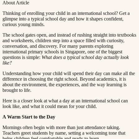
About Article
Thinking of enrolling your child in an international school? Get a
glimpse into a typical school day and how it shapes confident,
curious young minds.​​​​‌ ‍ ​‍​‍‌‍ ‌ ​‍‌‍‍‌‌‍‌ ‌‍‍‌‌‍ ‍​‍​‍​ ‍‍​‍​‍‌ ​ ‌‍​‌‌‍ ‍‌‍‍‌‌ ‌​‌ ‍‌​‍ ‍‌‍‍‌‌‍ ​‍​‍​‍ ​​‍​‍‌‍‍​‌ ​‍‌‍‌‌‌‍‌‍​‍​‍​ ‍‍​‍​‍​‍ ‌ ​ ‌ ‌​‌ ‌‌‌‍‌​‌‍‍‌‌‍ ​‍ ‌‍‍‌‌‍ ‍‌ ‌​‌‍‌‌‌‍ ‍‌ ‌​​‍ ‌‍‌‌‌‍‌​‌‍‍‌‌ ‌​​‍ ‌‍ ‌‌‍ ‌‍‌​‌‍‌‌​ ‌‌ ​​‌ ​‍‌‍‌‌‌ ​ ‌‍‌‌‌‍ ‍‌ ‌​‌‍​‌‌ ‌​‌‍‍‌‌‍ ‌‍ ‍​ ‍ ‌‍‍‌‌‍‌​​ ‌​ ‌‍‌‍‌​​ ‌ ‌‍​ ​ ​‍‌‍‌‍​ ‍‌​ ​‍​‍ ‌​ ‌‍​ ‌ ​ ​‌​ ‌‌​‍ ‌​ ‌​​ ​‌‌‍‌‌​ ​‍​‍ ‌​ ‍​​ ‌ ‌‍‌‌​ ‌‌​‍ ‌‌‍‌‍‌‍‌‌‌‍‌‍‌‍​‍​ ‍‌‌‍​‍​ ​​​ ‌ ‌‍‌‌‌‍​ ​ ‍​​ ‌‍​ ‍ ‌ ‌​‌ ‍‌‌ ​​‌‍‌‌​ ‌‌‍ ‍‌‍‌‌‌ ‌ ‌ ​ ​ ‍ ‌ ​​‌‍​‌‌ ‌​‌‍‍​​ ‌‌‍‌​‌‍‌‌‌ ​ ‌‍​ ‌ ​‍‌‍‍‌‌ ​​‌ ‌​‌‍‍‌‌‍ ‌‍ ‍​ ‌‍​‍‌‍​‌‌ ​ ‌‍‌‌‌‌‌‌‌ ​‍‌‍ ​​ ‌​‍‌‌​ ​‍‌​‌‍‌ ​ ‌ ‌​‌ ‌‌‌‍‌​‌‍‍‌‌‍ ​‍‌‍‌‍‍‌‌‍‌​​ ‌​ ‌‍‌‍‌​​ ‌ ‌‍​ ​ ​‍‌‍‌‍​ ‍‌​ ​‍​‍ ‌​ ‌‍​ ‌ ​ ​‌​ ‌‌​‍ ‌​ ‌​​ ​‌‌‍‌‌​ ​‍​‍ ‌​ ‍​​ ‌ ‌‍‌‌​ ‌‌​‍ ‌‌‍‌‍‌‍‌‌‌‍‌‍‌‍​‍​ ‍‌‌‍​‍​ ​​​ ‌ ‌‍‌‌‌‍​ ​ ‍​​ ‌‍​‍‌‍‌ ‌​‌ ‍‌‌ ​​‌‍‌‌​ ‌‌‍ ‍‌‍‌‌‌ ‌ ‌ ​ ​‍‌‍‌ ​​‌‍​‌‌ ‌​‌‍‍​​ ‌‌‍‌​‌‍‌‌‌ ​ ‌‍​ ‌ ​‍‌‍‍‌‌ ​​‌ ‌​‌‍‍‌‌‍ ‌‍ ‍​‍‌‍‌ ​​‌‍‌‌‌ ​‍‌ ​ ‌ ​​‌‍‌‌‌‍​ ‌ ‌​‌‍‍‌‌ ‌‍‌‍‌‌​ ‌‌ ​​‌ ‌‌‌‍​‍‌‍ ​‌‍‍‌‌ ​ ‌‍‍​‌‍‌‌‌‍‌​​‍​‍‌ ‌
The school gates open, and instead of rushing straight into textbooks
and worksheets, children step into a space filled with curiosity,
conversation, and discovery. For many parents exploring
international primary schools in Singapore, one of the biggest
questions is simple: ​​​​‌ ‍ ​‍​‍‌‍ ‌ ​‍‌‍‍‌‌‍‌ ‌‍‍‌‌‍ ‍​‍​‍​ ‍‍​‍​‍‌ ​ ‌‍​‌‌‍ ‍‌‍‍‌‌ ‌​‌ ‍‌​‍ ‍‌‍‍‌‌‍ ​‍​‍​‍ ​​‍​‍‌‍‍​‌ ​‍‌‍‌‌‌‍‌‍​‍​‍​ ‍‍​‍​‍​‍ ‌ ​ ‌ ‌​‌ ‌‌‌‍‌​‌‍‍‌‌‍ ​‍ ‌‍‍‌‌‍ ‍‌ ‌​‌‍‌‌‌‍ ‍‌ ‌​​‍ ‌‍‌‌‌‍‌​‌‍‍‌‌ ‌​​‍ ‌‍ ‌‌‍ ‌‍‌​‌‍‌‌​ ‌‌ ​​‌ ​‍‌‍‌‌‌ ​ ‌‍‌‌‌‍ ‍‌ ‌​‌‍​‌‌ ‌​‌‍‍‌‌‍ ‌‍ ‍​ ‍ ‌‍‍‌‌‍‌​​ ‌​ ‌‍‌‍‌​​ ‌ ‌‍​ ​ ​‍‌‍‌‍​ ‍‌​ ​‍​‍ ‌​ ‌‍​ ‌ ​ ​‌​ ‌‌​‍ ‌​ ‌​​ ​‌‌‍‌‌​ ​‍​‍ ‌​ ‍​​ ‌ ‌‍‌‌​ ‌‌​‍ ‌‌‍‌‍‌‍‌‌‌‍‌‍‌‍​‍​ ‍‌‌‍​‍​ ​​​ ‌ ‌‍‌‌‌‍​ ​ ‍​​ ‌‍​ ‍ ‌ ‌​‌ ‍‌‌ ​​‌‍‌‌​ ‌‌‍ ‍‌‍‌‌‌ ‌ ‌ ​ ​ ‍ ‌ ​​‌‍​‌‌ ‌​‌‍‍​​ ‌‌‍​ ‌‍ ‌‍ ‍‌ ‌​‌‍‌‌‌‍ ‍‌ ‌​​‍‌‌​ ‌‌‌​​‍‌‌ ‌‍‍ ‌‍‌‌‌ ‍‌​‍‌‌​ ​ ‌​‌​​‍‌‌​ ​ ‌​‌​​‍‌‌​ ​‍​ ​‍​ ‍​‌‍‌‌‌‍​ ‌‍‌‍‌‍​‍‌‍‌‌‌‍‌‌​ ‌​​ ‌‍​ ‌‍​ ​ ‌‍‌​​‍‌‌​ ​‍​ ​‍​‍‌‌​ ‌‌‌​‌​​‍ ‍‌‍​ ‌‍‍​‌‍‍‌‌‍ ​‌‍‌​‌ ​‍‌‍‌‌‌‍ ‍​‍‌‌​ ‌‌‌​​‍‌‌ ‌‍‍ ‌‍‌‌‌ ‍‌​‍‌‌​ ​ ‌​‌​​‍‌‌​ ​ ‌​‌​​‍‌‌​ ​‍​ ​‍​ ​ ​ ​‍‌‍​‍​ ​‌‌‍‌‍​ ​ ‌‍​‌​ ‍‌‌‍‌‌​ ​‌​ ‌‍​ ​‍​‍‌‌​ ​‍​ ​‍​‍‌‌​ ‌‌‌​‌​​‍ ‍‌ ‌​‌‍‌‌‌ ‍​‌ ‌​​ ‌‍​‍‌‍​‌‌ ​ ‌‍‌‌‌‌‌‌‌ ​‍‌‍ ​​ ‌​‍‌‌​ ​‍‌​‌‍‌ ​ ‌ ‌​‌ ‌‌‌‍‌​‌‍‍‌‌‍ ​‍‌‍‌‍‍‌‌‍‌​​ ‌​ ‌‍‌‍‌​​ ‌ ‌‍​ ​ ​‍‌‍‌‍​ ‍‌​ ​‍​‍ ‌​ ‌‍​ ‌ ​ ​‌​ ‌‌​‍ ‌​ ‌​​ ​‌‌‍‌‌​ ​‍​‍ ‌​ ‍​​ ‌ ‌‍‌‌​ ‌‌​‍ ‌‌‍‌‍‌‍‌‌‌‍‌‍‌‍​‍​ ‍‌‌‍​‍​ ​​​ ‌ ‌‍‌‌‌‍​ ​ ‍​​ ‌‍​‍‌‍‌ ‌​‌ ‍‌‌ ​​‌‍‌‌​ ‌‌‍ ‍‌‍‌‌‌ ‌ ‌ ​ ​‍‌‍‌ ​​‌‍​‌‌ ‌​‌‍‍​​ ‌‌‍​ ‌‍ ‌‍ ‍‌ ‌​‌‍‌‌‌‍ ‍‌ ‌​​‍‌‌​ ‌‌‌​​‍‌‌ ‌‍‍ ‌‍‌‌‌ ‍‌​‍‌‌​ ​ ‌​‌​​‍‌‌​ ​ ‌​‌​​‍‌‌​ ​‍​ ​‍​ ‍​‌‍‌‌‌‍​ ‌‍‌‍‌‍​‍‌‍‌‌‌‍‌‌​ ‌​​ ‌‍​ ‌‍​ ​ ‌‍‌​​‍‌‌​ ​‍​ ​‍​‍‌‌​ ‌‌‌​‌​​‍ ‍‌‍​ ‌‍‍​‌‍‍‌‌‍ ​‌‍‌​‌ ​‍‌‍‌‌‌‍ ‍​‍‌‌​ ‌‌‌​​‍‌‌ ‌‍‍ ‌‍‌‌‌ ‍‌​‍‌‌​ ​ ‌​‌​​‍‌‌​ ​ ‌​‌​​‍‌‌​ ​‍​ ​‍​ ​ ​ ​‍‌‍​‍​ ​‌‌‍‌‍​ ​ ‌‍​‌​ ‍‌‌‍‌‌​ ​‌​ ‌‍​ ​‍​‍‌‌​ ​‍​ ​‍​‍‌‌​ ‌‌‌​‌​​‍ ‍‌ ‌​‌‍‌‌‌ ‍​‌ ‌​​‍‌‍‌ ​​‌‍‌‌‌ ​‍‌ ​ ‌ ​​‌‍‌‌‌‍​ ‌ ‌​‌‍‍‌‌ ‌‍‌‍‌‌​ ‌‌ ​​‌ ‌‌‌‍​‍‌‍ ​‌‍‍‌‌ ​ ‌‍‍​‌‍‌‌‌‍‌​​‍​‍‌ ‌
What does a typical school day actually look
like?​​​​‌ ‍ ​‍​‍‌‍ ‌ ​‍‌‍‍‌‌‍‌ ‌‍‍‌‌‍ ‍​‍​‍​ ‍‍​‍​‍‌ ​ ‌‍​‌‌‍ ‍‌‍‍‌‌ ‌​‌ ‍‌​‍ ‍‌‍‍‌‌‍ ​‍​‍​‍ ​​‍​‍‌‍‍​‌ ​‍‌‍‌‌‌‍‌‍​‍​‍​ ‍‍​‍​‍​‍ ‌ ​ ‌ ‌​‌ ‌‌‌‍‌​‌‍‍‌‌‍ ​‍ ‌‍‍‌‌‍ ‍‌ ‌​‌‍‌‌‌‍ ‍‌ ‌​​‍ ‌‍‌‌‌‍‌​‌‍‍‌‌ ‌​​‍ ‌‍ ‌‌‍ ‌‍‌​‌‍‌‌​ ‌‌ ​​‌ ​‍‌‍‌‌‌ ​ ‌‍‌‌‌‍ ‍‌ ‌​‌‍​‌‌ ‌​‌‍‍‌‌‍ ‌‍ ‍​ ‍ ‌‍‍‌‌‍‌​​ ‌​ ‌‍‌‍‌​​ ‌ ‌‍​ ​ ​‍‌‍‌‍​ ‍‌​ ​‍​‍ ‌​ ‌‍​ ‌ ​ ​‌​ ‌‌​‍ ‌​ ‌​​ ​‌‌‍‌‌​ ​‍​‍ ‌​ ‍​​ ‌ ‌‍‌‌​ ‌‌​‍ ‌‌‍‌‍‌‍‌‌‌‍‌‍‌‍​‍​ ‍‌‌‍​‍​ ​​​ ‌ ‌‍‌‌‌‍​ ​ ‍​​ ‌‍​ ‍ ‌ ‌​‌ ‍‌‌ ​​‌‍‌‌​ ‌‌‍ ‍‌‍‌‌‌ ‌ ‌ ​ ​ ‍ ‌ ​​‌‍​‌‌ ‌​‌‍‍​​ ‌‌‍​ ‌‍ ‌‍ ‍‌ ‌​‌‍‌‌‌‍ ‍‌ ‌​​‍‌‌​ ‌‌‌​​‍‌‌ ‌‍‍ ‌‍‌‌‌ ‍‌​‍‌‌​ ​ ‌​‌​​‍‌‌​ ​ ‌​‌​​‍‌‌​ ​‍​ ​‍​ ‍​‌‍‌‌‌‍​ ‌‍‌‍‌‍​‍‌‍‌‌‌‍‌‌​ ‌​​ ‌‍​ ‌‍​ ​ ‌‍‌​​‍‌‌​ ​‍​ ​‍​‍‌‌​ ‌‌‌​‌​​‍ ‍‌‍​ ‌‍‍​‌‍‍‌‌‍ ​‌‍‌​‌ ​‍‌‍‌‌‌‍ ‍​‍‌‌​ ‌‌‌​​‍‌‌ ‌‍‍ ‌‍‌‌‌ ‍‌​‍‌‌​ ​ ‌​‌​​‍‌‌​ ​ ‌​‌​​‍‌‌​ ​‍​ ​‍‌‍‌‍​ ‌‍​ ‍‌​ ‌‍‌‍​ ​ ​​‌‍​ ​ ​‌‌‍​ ​ ​ ​ ​ ​ ‌ ​‍‌‌​ ​‍​ ​‍​‍‌‌​ ‌‌‌​‌​​‍ ‍‌ ‌​‌‍‌‌‌ ‍​‌ ‌​​ ‌‍​‍‌‍​‌‌ ​ ‌‍‌‌‌‌‌‌‌ ​‍‌‍ ​​ ‌​‍‌‌​ ​‍‌​‌‍‌ ​ ‌ ‌​‌ ‌‌‌‍‌​‌‍‍‌‌‍ ​‍‌‍‌‍‍‌‌‍‌​​ ‌​ ‌‍‌‍‌​​ ‌ ‌‍​ ​ ​‍‌‍‌‍​ ‍‌​ ​‍​‍ ‌​ ‌‍​ ‌ ​ ​‌​ ‌‌​‍ ‌​ ‌​​ ​‌‌‍‌‌​ ​‍​‍ ‌​ ‍​​ ‌ ‌‍‌‌​ ‌‌​‍ ‌‌‍‌‍‌‍‌‌‌‍‌‍‌‍​‍​ ‍‌‌‍​‍​ ​​​ ‌ ‌‍‌‌‌‍​ ​ ‍​​ ‌‍​‍‌‍‌ ‌​‌ ‍‌‌ ​​‌‍‌‌​ ‌‌‍ ‍‌‍‌‌‌ ‌ ‌ ​ ​‍‌‍‌ ​​‌‍​‌‌ ‌​‌‍‍​​ ‌‌‍​ ‌‍ ‌‍ ‍‌ ‌​‌‍‌‌‌‍ ‍‌ ‌​​‍‌‌​ ‌‌‌​​‍‌‌ ‌‍‍ ‌‍‌‌‌ ‍‌​‍‌‌​ ​ ‌​‌​​‍‌‌​ ​ ‌​‌​​‍‌‌​ ​‍​ ​‍​ ‍​‌‍‌‌‌‍​ ‌‍‌‍‌‍​‍‌‍‌‌‌‍‌‌​ ‌​​ ‌‍​ ‌‍​ ​ ‌‍‌​​‍‌‌​ ​‍​ ​‍​‍‌‌​ ‌‌‌​‌​​‍ ‍‌‍​ ‌‍‍​‌‍‍‌‌‍ ​‌‍‌​‌ ​‍‌‍‌‌‌‍ ‍​‍‌‌​ ‌‌‌​​‍‌‌ ‌‍‍ ‌‍‌‌‌ ‍‌​‍‌‌​ ​ ‌​‌​​‍‌‌​ ​ ‌​‌​​‍‌‌​ ​‍​ ​‍‌‍‌‍​ ‌‍​ ‍‌​ ‌‍‌‍​ ​ ​​‌‍​ ​ ​‌‌‍​ ​ ​ ​ ​ ​ ‌ ​‍‌‌​ ​‍​ ​‍​‍‌‌​ ‌‌‌​‌​​‍ ‍‌ ‌​‌‍‌‌‌ ‍​‌ ‌​​‍‌‍‌ ​​‌‍‌‌‌ ​‍‌ ​ ‌ ​​‌‍‌‌‌‍​ ‌ ‌​‌‍‍‌‌ ‌‍‌‍‌‌​ ‌‌ ​​‌ ‌‌‌‍​‍‌‍ ​‌‍‍‌‌ ​ ‌‍‍​‌‍‌‌‌‍‌​​‍​‍‌ ‌
Understanding how your child will spend their day can make all the
difference in choosing the right school. Beyond academics, it is
about the environment, the experiences, and the way learning is
brought to life.​​​​‌ ‍ ​‍​‍‌‍ ‌ ​‍‌‍‍‌‌‍‌ ‌‍‍‌‌‍ ‍​‍​‍​ ‍‍​‍​‍‌ ​ ‌‍​‌‌‍ ‍‌‍‍‌‌ ‌​‌ ‍‌​‍ ‍‌‍‍‌‌‍ ​‍​‍​‍ ​​‍​‍‌‍‍​‌ ​‍‌‍‌‌‌‍‌‍​‍​‍​ ‍‍​‍​‍​‍ ‌ ​ ‌ ‌​‌ ‌‌‌‍‌​‌‍‍‌‌‍ ​‍ ‌‍‍‌‌‍ ‍‌ ‌​‌‍‌‌‌‍ ‍‌ ‌​​‍ ‌‍‌‌‌‍‌​‌‍‍‌‌ ‌​​‍ ‌‍ ‌‌‍ ‌‍‌​‌‍‌‌​ ‌‌ ​​‌ ​‍‌‍‌‌‌ ​ ‌‍‌‌‌‍ ‍‌ ‌​‌‍​‌‌ ‌​‌‍‍‌‌‍ ‌‍ ‍​ ‍ ‌‍‍‌‌‍‌​​ ‌​ ‌‍‌‍‌​​ ‌ ‌‍​ ​ ​‍‌‍‌‍​ ‍‌​ ​‍​‍ ‌​ ‌‍​ ‌ ​ ​‌​ ‌‌​‍ ‌​ ‌​​ ​‌‌‍‌‌​ ​‍​‍ ‌​ ‍​​ ‌ ‌‍‌‌​ ‌‌​‍ ‌‌‍‌‍‌‍‌‌‌‍‌‍‌‍​‍​ ‍‌‌‍​‍​ ​​​ ‌ ‌‍‌‌‌‍​ ​ ‍​​ ‌‍​ ‍ ‌ ‌​‌ ‍‌‌ ​​‌‍‌‌​ ‌‌‍ ‍‌‍‌‌‌ ‌ ‌ ​ ​ ‍ ‌ ​​‌‍​‌‌ ‌​‌‍‍​​ ‌‌‍​ ‌‍ ‌‍ ‍‌ ‌​‌‍‌‌‌‍ ‍‌ ‌​​‍‌‌​ ‌‌‌​​‍‌‌ ‌‍‍ ‌‍‌‌‌ ‍‌​‍‌‌​ ​ ‌​‌​​‍‌‌​ ​ ‌​‌​​‍‌‌​ ​‍​ ​‍​ ‍‌‌‍‌‍‌‍​‍​ ‍‌​ ‌‌​ ​​​ ‌‍​ ​​​ ‌‍​ ​‌​ ‍​‌‍‌​​‍‌‌​ ​‍​ ​‍​‍‌‌​ ‌‌‌​‌​​‍ ‍‌‍​ ‌‍‍​‌‍‍‌‌‍ ​‌‍‌​‌ ​‍‌‍‌‌‌‍ ‍​‍‌‌​ ‌‌‌​​‍‌‌ ‌‍‍ ‌‍‌‌‌ ‍‌​‍‌‌​ ​ ‌​‌​​‍‌‌​ ​ ‌​‌​​‍‌‌​ ​‍​ ​‍​ ‌ ‌‍‌‍​ ​‍‌‍‌​​ ‌‌​ ​‌‌‍‌​‌‍​‍‌‍‌‌​ ‍‌‌‍‌‌​ ‍‌​‍‌‌​ ​‍​ ​‍​‍‌‌​ ‌‌‌​‌​​‍ ‍‌ ‌​‌‍‌‌‌ ‍​‌ ‌​​ ‌‍​‍‌‍​‌‌ ​ ‌‍‌‌‌‌‌‌‌ ​‍‌‍ ​​ ‌​‍‌‌​ ​‍‌​‌‍‌ ​ ‌ ‌​‌ ‌‌‌‍‌​‌‍‍‌‌‍ ​‍‌‍‌‍‍‌‌‍‌​​ ‌​ ‌‍‌‍‌​​ ‌ ‌‍​ ​ ​‍‌‍‌‍​ ‍‌​ ​‍​‍ ‌​ ‌‍​ ‌ ​ ​‌​ ‌‌​‍ ‌​ ‌​​ ​‌‌‍‌‌​ ​‍​‍ ‌​ ‍​​ ‌ ‌‍‌‌​ ‌‌​‍ ‌‌‍‌‍‌‍‌‌‌‍‌‍‌‍​‍​ ‍‌‌‍​‍​ ​​​ ‌ ‌‍‌‌‌‍​ ​ ‍​​ ‌‍​‍‌‍‌ ‌​‌ ‍‌‌ ​​‌‍‌‌​ ‌‌‍ ‍‌‍‌‌‌ ‌ ‌ ​ ​‍‌‍‌ ​​‌‍​‌‌ ‌​‌‍‍​​ ‌‌‍​ ‌‍ ‌‍ ‍‌ ‌​‌‍‌‌‌‍ ‍‌ ‌​​‍‌‌​ ‌‌‌​​‍‌‌ ‌‍‍ ‌‍‌‌‌ ‍‌​‍‌‌​ ​ ‌​‌​​‍‌‌​ ​ ‌​‌​​‍‌‌​ ​‍​ ​‍​ ‍‌‌‍‌‍‌‍​‍​ ‍‌​ ‌‌​ ​​​ ‌‍​ ​​​ ‌‍​ ​‌​ ‍​‌‍‌​​‍‌‌​ ​‍​ ​‍​‍‌‌​ ‌‌‌​‌​​‍ ‍‌‍​ ‌‍‍​‌‍‍‌‌‍ ​‌‍‌​‌ ​‍‌‍‌‌‌‍ ‍​‍‌‌​ ‌‌‌​​‍‌‌ ‌‍‍ ‌‍‌‌‌ ‍‌​‍‌‌​ ​ ‌​‌​​‍‌‌​ ​ ‌​‌​​‍‌‌​ ​‍​ ​‍​ ‌ ‌‍‌‍​ ​‍‌‍‌​​ ‌‌​ ​‌‌‍‌​‌‍​‍‌‍‌‌​ ‍‌‌‍‌‌​ ‍‌​‍‌‌​ ​‍​ ​‍​‍‌‌​ ‌‌‌​‌​​‍ ‍‌ ‌​‌‍‌‌‌ ‍​‌ ‌​​‍‌‍‌ ​​‌‍‌‌‌ ​‍‌ ​ ‌ ​​‌‍‌‌‌‍​ ‌ ‌​‌‍‍‌‌ ‌‍‌‍‌‌​ ‌‌ ​​‌ ‌‌‌‍​‍‌‍ ​‌‍‍‌‌ ​ ‌‍‍​‌‍‌‌‌‍‌​​‍​‍‌ ‌
Here is a closer look at what a day at an international school can
look like, and what it could mean for your child.​​​​‌ ‍ ​‍​‍‌‍ ‌ ​‍‌‍‍‌‌‍‌ ‌‍‍‌‌‍ ‍​‍​‍​ ‍‍​‍​‍‌ ​ ‌‍​‌‌‍ ‍‌‍‍‌‌ ‌​‌ ‍‌​‍ ‍‌‍‍‌‌‍ ​‍​‍​‍ ​​‍​‍‌‍‍​‌ ​‍‌‍‌‌‌‍‌‍​‍​‍​ ‍‍​‍​‍​‍ ‌ ​ ‌ ‌​‌ ‌‌‌‍‌​‌‍‍‌‌‍ ​‍ ‌‍‍‌‌‍ ‍‌ ‌​‌‍‌‌‌‍ ‍‌ ‌​​‍ ‌‍‌‌‌‍‌​‌‍‍‌‌ ‌​​‍ ‌‍ ‌‌‍ ‌‍‌​‌‍‌‌​ ‌‌ ​​‌ ​‍‌‍‌‌‌ ​ ‌‍‌‌‌‍ ‍‌ ‌​‌‍​‌‌ ‌​‌‍‍‌‌‍ ‌‍ ‍​ ‍ ‌‍‍‌‌‍‌​​ ‌​ ‌‍‌‍‌​​ ‌ ‌‍​ ​ ​‍‌‍‌‍​ ‍‌​ ​‍​‍ ‌​ ‌‍​ ‌ ​ ​‌​ ‌‌​‍ ‌​ ‌​​ ​‌‌‍‌‌​ ​‍​‍ ‌​ ‍​​ ‌ ‌‍‌‌​ ‌‌​‍ ‌‌‍‌‍‌‍‌‌‌‍‌‍‌‍​‍​ ‍‌‌‍​‍​ ​​​ ‌ ‌‍‌‌‌‍​ ​ ‍​​ ‌‍​ ‍ ‌ ‌​‌ ‍‌‌ ​​‌‍‌‌​ ‌‌‍ ‍‌‍‌‌‌ ‌ ‌ ​ ​ ‍ ‌ ​​‌‍​‌‌ ‌​‌‍‍​​ ‌‌‍​ ‌‍ ‌‍ ‍‌ ‌​‌‍‌‌‌‍ ‍‌ ‌​​‍‌‌​ ‌‌‌​​‍‌‌ ‌‍‍ ‌‍‌‌‌ ‍‌​‍‌‌​ ​ ‌​‌​​‍‌‌​ ​ ‌​‌​​‍‌‌​ ​‍​ ​‍​ ‌‍​ ‌​‌‍‌​​ ​‌​ ​ ‌‍‌​​ ‍‌​ ​‌‌‍​‍​ ​‌‌‍​ ​ ‌ ​‍‌‌​ ​‍​ ​‍​‍‌‌​ ‌‌‌​‌​​‍ ‍‌‍​ ‌‍‍​‌‍‍‌‌‍ ​‌‍‌​‌ ​‍‌‍‌‌‌‍ ‍​‍‌‌​ ‌‌‌​​‍‌‌ ‌‍‍ ‌‍‌‌‌ ‍‌​‍‌‌​ ​ ‌​‌​​‍‌‌​ ​ ‌​‌​​‍‌‌​ ​‍​ ​‍‌‍​ ​ ‍‌‌‍​‌‌‍‌​‌‍​‍​ ‌‌‌‍‌‍​ ‍​‌‍‌‍‌‍​‍‌‍​ ‌‍​‌​‍‌‌​ ​‍​ ​‍​‍‌‌​ ‌‌‌​‌​​‍ ‍‌ ‌​‌‍‌‌‌ ‍​‌ ‌​​ ‌‍​‍‌‍​‌‌ ​ ‌‍‌‌‌‌‌‌‌ ​‍‌‍ ​​ ‌​‍‌‌​ ​‍‌​‌‍‌ ​ ‌ ‌​‌ ‌‌‌‍‌​‌‍‍‌‌‍ ​‍‌‍‌‍‍‌‌‍‌​​ ‌​ ‌‍‌‍‌​​ ‌ ‌‍​ ​ ​‍‌‍‌‍​ ‍‌​ ​‍​‍ ‌​ ‌‍​ ‌ ​ ​‌​ ‌‌​‍ ‌​ ‌​​ ​‌‌‍‌‌​ ​‍​‍ ‌​ ‍​​ ‌ ‌‍‌‌​ ‌‌​‍ ‌‌‍‌‍‌‍‌‌‌‍‌‍‌‍​‍​ ‍‌‌‍​‍​ ​​​ ‌ ‌‍‌‌‌‍​ ​ ‍​​ ‌‍​‍‌‍‌ ‌​‌ ‍‌‌ ​​‌‍‌‌​ ‌‌‍ ‍‌‍‌‌‌ ‌ ‌ ​ ​‍‌‍‌ ​​‌‍​‌‌ ‌​‌‍‍​​ ‌‌‍​ ‌‍ ‌‍ ‍‌ ‌​‌‍‌‌‌‍ ‍‌ ‌​​‍‌‌​ ‌‌‌​​‍‌‌ ‌‍‍ ‌‍‌‌‌ ‍‌​‍‌‌​ ​ ‌​‌​​‍‌‌​ ​ ‌​‌​​‍‌‌​ ​‍​ ​‍​ ‌‍​ ‌​‌‍‌​​ ​‌​ ​ ‌‍‌​​ ‍‌​ ​‌‌‍​‍​ ​‌‌‍​ ​ ‌ ​‍‌‌​ ​‍​ ​‍​‍‌‌​ ‌‌‌​‌​​‍ ‍‌‍​ ‌‍‍​‌‍‍‌‌‍ ​‌‍‌​‌ ​‍‌‍‌‌‌‍ ‍​‍‌‌​ ‌‌‌​​‍‌‌ ‌‍‍ ‌‍‌‌‌ ‍‌​‍‌‌​ ​ ‌​‌​​‍‌‌​ ​ ‌​‌​​‍‌‌​ ​‍​ ​‍‌‍​ ​ ‍‌‌‍​‌‌‍‌​‌‍​‍​ ‌‌‌‍‌‍​ ‍​‌‍‌‍‌‍​‍‌‍​ ‌‍​‌​‍‌‌​ ​‍​ ​‍​‍‌‌​ ‌‌‌​‌​​‍ ‍‌ ‌​‌‍‌‌‌ ‍​‌ ‌​​‍‌‍‌ ​​‌‍‌‌‌ ​‍‌ ​ ‌ ​​‌‍‌‌‌‍​ ‌ ‌​‌‍‍‌‌ ‌‍‌‍‌‌​ ‌‌ ​​‌ ‌‌‌‍​‍‌‍ ​‌‍‍‌‌ ​ ‌‍‍​‌‍‌‌‌‍‌​​‍​‍‌ ‌
A Warm Start to the Day​​​​‌ ‍ ​‍​‍‌‍ ‌ ​‍‌‍‍‌‌‍‌ ‌‍‍‌‌‍ ‍​‍​‍​ ‍‍​‍​‍‌ ​ ‌‍​‌‌‍ ‍‌‍‍‌‌ ‌​‌ ‍‌​‍ ‍‌‍‍‌‌‍ ​‍​‍​‍ ​​‍​‍‌‍‍​‌ ​‍‌‍‌‌‌‍‌‍​‍​‍​ ‍‍​‍​‍​‍ ‌ ​ ‌ ‌​‌ ‌‌‌‍‌​‌‍‍‌‌‍ ​‍ ‌‍‍‌‌‍ ‍‌ ‌​‌‍‌‌‌‍ ‍‌ ‌​​‍ ‌‍‌‌‌‍‌​‌‍‍‌‌ ‌​​‍ ‌‍ ‌‌‍ ‌‍‌​‌‍‌‌​ ‌‌ ​​‌ ​‍‌‍‌‌‌ ​ ‌‍‌‌‌‍ ‍‌ ‌​‌‍​‌‌ ‌​‌‍‍‌‌‍ ‌‍ ‍​ ‍ ‌‍‍‌‌‍‌​​ ‌​ ‌‍‌‍‌​​ ‌ ‌‍​ ​ ​‍‌‍‌‍​ ‍‌​ ​‍​‍ ‌​ ‌‍​ ‌ ​ ​‌​ ‌‌​‍ ‌​ ‌​​ ​‌‌‍‌‌​ ​‍​‍ ‌​ ‍​​ ‌ ‌‍‌‌​ ‌‌​‍ ‌‌‍‌‍‌‍‌‌‌‍‌‍‌‍​‍​ ‍‌‌‍​‍​ ​​​ ‌ ‌‍‌‌‌‍​ ​ ‍​​ ‌‍​ ‍ ‌ ‌​‌ ‍‌‌ ​​‌‍‌‌​ ‌‌‍ ‍‌‍‌‌‌ ‌ ‌ ​ ​ ‍ ‌ ​​‌‍​‌‌ ‌​‌‍‍​​ ‌‌‍​ ‌‍ ‌‍ ‍‌ ‌​‌‍‌‌‌‍ ‍‌ ‌​​‍‌‌​ ‌‌‌​​‍‌‌ ‌‍‍ ‌‍‌‌‌ ‍‌​‍‌‌​ ​ ‌​‌​​‍‌‌​ ​ ‌​‌​​‍‌‌​ ​‍​ ​‍‌‍​ ‌‍​‌‌‍​ ‌‍​ ‌‍‌‌‌‍​ ​ ‍‌‌‍‌‍​ ‌‍​ ‌​​ ​‍​ ‌‌​‍‌‌​ ​‍​ ​‍​‍‌‌​ ‌‌‌​‌​​‍ ‍‌‍​ ‌‍‍​‌‍‍‌‌‍ ​‌‍‌​‌ ​‍‌‍‌‌‌‍ ‍​‍‌‌​ ‌‌‌​​‍‌‌ ‌‍‍ ‌‍‌‌‌ ‍‌​‍‌‌​ ​ ‌​‌​​‍‌‌​ ​ ‌​‌​​‍‌‌​ ​‍​ ​‍​ ​​​ ​​‌‍‌‍​ ​​​ ​ ​ ‍​​ ​‍‌‍‌​​ ​‍​ ‌ ‌‍‌​‌‍​‌​‍‌‌​ ​‍​ ​‍​‍‌‌​ ‌‌‌​‌​​‍ ‍‌ ‌​‌‍‌‌‌ ‍​‌ ‌​​ ‌‍​‍‌‍​‌‌ ​ ‌‍‌‌‌‌‌‌‌ ​‍‌‍ ​​ ‌​‍‌‌​ ​‍‌​‌‍‌ ​ ‌ ‌​‌ ‌‌‌‍‌​‌‍‍‌‌‍ ​‍‌‍‌‍‍‌‌‍‌​​ ‌​ ‌‍‌‍‌​​ ‌ ‌‍​ ​ ​‍‌‍‌‍​ ‍‌​ ​‍​‍ ‌​ ‌‍​ ‌ ​ ​‌​ ‌‌​‍ ‌​ ‌​​ ​‌‌‍‌‌​ ​‍​‍ ‌​ ‍​​ ‌ ‌‍‌‌​ ‌‌​‍ ‌‌‍‌‍‌‍‌‌‌‍‌‍‌‍​‍​ ‍‌‌‍​‍​ ​​​ ‌ ‌‍‌‌‌‍​ ​ ‍​​ ‌‍​‍‌‍‌ ‌​‌ ‍‌‌ ​​‌‍‌‌​ ‌‌‍ ‍‌‍‌‌‌ ‌ ‌ ​ ​‍‌‍‌ ​​‌‍​‌‌ ‌​‌‍‍​​ ‌‌‍​ ‌‍ ‌‍ ‍‌ ‌​‌‍‌‌‌‍ ‍‌ ‌​​‍‌‌​ ‌‌‌​​‍‌‌ ‌‍‍ ‌‍‌‌‌ ‍‌​‍‌‌​ ​ ‌​‌​​‍‌‌​ ​ ‌​‌​​‍‌‌​ ​‍​ ​‍‌‍​ ‌‍​‌‌‍​ ‌‍​ ‌‍‌‌‌‍​ ​ ‍‌‌‍‌‍​ ‌‍​ ‌​​ ​‍​ ‌‌​‍‌‌​ ​‍​ ​‍​‍‌‌​ ‌‌‌​‌​​‍ ‍‌‍​ ‌‍‍​‌‍‍‌‌‍ ​‌‍‌​‌ ​‍‌‍‌‌‌‍ ‍​‍‌‌​ ‌‌‌​​‍‌‌ ‌‍‍ ‌‍‌‌‌ ‍‌​‍‌‌​ ​ ‌​‌​​‍‌‌​ ​ ‌​‌​​‍‌‌​ ​‍​ ​‍​ ​​​ ​​‌‍‌‍​ ​​​ ​ ​ ‍​​ ​‍‌‍‌​​ ​‍​ ‌ ‌‍‌​‌‍​‌​‍‌‌​ ​‍​ ​‍​‍‌‌​ ‌‌‌​‌​​‍ ‍‌ ‌​‌‍‌‌‌ ‍​‌ ‌​​‍‌‍‌ ​​‌‍‌‌‌ ​‍‌ ​ ‌ ​​‌‍‌‌‌‍​ ‌ ‌​‌‍‍‌‌ ‌‍‌‍‌‌​ ‌‌ ​​‌ ‌‌‌‍​‍‌‍ ​‌‍‍‌‌ ​ ‌‍‍​‌‍‌‌‌‍‌​​‍​‍‌ ‌
Mornings often begin with more than just attendance taking.
Teachers greet students by name, setting a welcoming tone that
helps children feel comfortable and ready to learn.​​​​‌ ‍ ​‍​‍‌‍ ‌ ​‍‌‍‍‌‌‍‌ ‌‍‍‌‌‍ ‍​‍​‍​ ‍‍​‍​‍‌ ​ ‌‍​‌‌‍ ‍‌‍‍‌‌ ‌​‌ ‍‌​‍ ‍‌‍‍‌‌‍ ​‍​‍​‍ ​​‍​‍‌‍‍​‌ ​‍‌‍‌‌‌‍‌‍​‍​‍​ ‍‍​‍​‍​‍ ‌ ​ ‌ ‌​‌ ‌‌‌‍‌​‌‍‍‌‌‍ ​‍ ‌‍‍‌‌‍ ‍‌ ‌​‌‍‌‌‌‍ ‍‌ ‌​​‍ ‌‍‌‌‌‍‌​‌‍‍‌‌ ‌​​‍ ‌‍ ‌‌‍ ‌‍‌​‌‍‌‌​ ‌‌ ​​‌ ​‍‌‍‌‌‌ ​ ‌‍‌‌‌‍ ‍‌ ‌​‌‍​‌‌ ‌​‌‍‍‌‌‍ ‌‍ ‍​ ‍ ‌‍‍‌‌‍‌​​ ‌​ ‌‍‌‍‌​​ ‌ ‌‍​ ​ ​‍‌‍‌‍​ ‍‌​ ​‍​‍ ‌​ ‌‍​ ‌ ​ ​‌​ ‌‌​‍ ‌​ ‌​​ ​‌‌‍‌‌​ ​‍​‍ ‌​ ‍​​ ‌ ‌‍‌‌​ ‌‌​‍ ‌‌‍‌‍‌‍‌‌‌‍‌‍‌‍​‍​ ‍‌‌‍​‍​ ​​​ ‌ ‌‍‌‌‌‍​ ​ ‍​​ ‌‍​ ‍ ‌ ‌​‌ ‍‌‌ ​​‌‍‌‌​ ‌‌‍ ‍‌‍‌‌‌ ‌ ‌ ​ ​ ‍ ‌ ​​‌‍​‌‌ ‌​‌‍‍​​ ‌‌‍​ ‌‍ ‌‍ ‍‌ ‌​‌‍‌‌‌‍ ‍‌ ‌​​‍‌‌​ ‌‌‌​​‍‌‌ ‌‍‍ ‌‍‌‌‌ ‍‌​‍‌‌​ ​ ‌​‌​​‍‌‌​ ​ ‌​‌​​‍‌‌​ ​‍​ ​‍‌‍​‌​ ‌ ​ ​​​ ​​‌‍‌​‌‍‌‌​ ‌​​ ​​​ ‌​‌‍‌​​ ‌‍​ ​‌​‍‌‌​ ​‍​ ​‍​‍‌‌​ ‌‌‌​‌​​‍ ‍‌‍​ ‌‍‍​‌‍‍‌‌‍ ​‌‍‌​‌ ​‍‌‍‌‌‌‍ ‍​‍‌‌​ ‌‌‌​​‍‌‌ ‌‍‍ ‌‍‌‌‌ ‍‌​‍‌‌​ ​ ‌​‌​​‍‌‌​ ​ ‌​‌​​‍‌‌​ ​‍​ ​‍​ ‍​‌‍​‌‌‍​ ​ ‌‌​ ‌​​ ​​​ ​​​ ‌​‌‍‌‍​ ​ ​ ‍​‌‍‌‌​‍‌‌​ ​‍​ ​‍​‍‌‌​ ‌‌‌​‌​​‍ ‍‌ ‌​‌‍‌‌‌ ‍​‌ ‌​​ ‌‍​‍‌‍​‌‌ ​ ‌‍‌‌‌‌‌‌‌ ​‍‌‍ ​​ ‌​‍‌‌​ ​‍‌​‌‍‌ ​ ‌ ‌​‌ ‌‌‌‍‌​‌‍‍‌‌‍ ​‍‌‍‌‍‍‌‌‍‌​​ ‌​ ‌‍‌‍‌​​ ‌ ‌‍​ ​ ​‍‌‍‌‍​ ‍‌​ ​‍​‍ ‌​ ‌‍​ ‌ ​ ​‌​ ‌‌​‍ ‌​ ‌​​ ​‌‌‍‌‌​ ​‍​‍ ‌​ ‍​​ ‌ ‌‍‌‌​ ‌‌​‍ ‌‌‍‌‍‌‍‌‌‌‍‌‍‌‍​‍​ ‍‌‌‍​‍​ ​​​ ‌ ‌‍‌‌‌‍​ ​ ‍​​ ‌‍​‍‌‍‌ ‌​‌ ‍‌‌ ​​‌‍‌‌​ ‌‌‍ ‍‌‍‌‌‌ ‌ ‌ ​ ​‍‌‍‌ ​​‌‍​‌‌ ‌​‌‍‍​​ ‌‌‍​ ‌‍ ‌‍ ‍‌ ‌​‌‍‌‌‌‍ ‍‌ ‌​​‍‌‌​ ‌‌‌​​‍‌‌ ‌‍‍ ‌‍‌‌‌ ‍‌​‍‌‌​ ​ ‌​‌​​‍‌‌​ ​ ‌​‌​​‍‌‌​ ​‍​ ​‍‌‍​‌​ ‌ ​ ​​​ ​​‌‍‌​‌‍‌‌​ ‌​​ ​​​ ‌​‌‍‌​​ ‌‍​ ​‌​‍‌‌​ ​‍​ ​‍​‍‌‌​ ‌‌‌​‌​​‍ ‍‌‍​ ‌‍‍​‌‍‍‌‌‍ ​‌‍‌​‌ ​‍‌‍‌‌‌‍ ‍​‍‌‌​ ‌‌‌​​‍‌‌ ‌‍‍ ‌‍‌‌‌ ‍‌​‍‌‌​ ​ ‌​‌​​‍‌‌​ ​ ‌​‌​​‍‌‌​ ​‍​ ​‍​ ‍​‌‍​‌‌‍​ ​ ‌‌​ ‌​​ ​​​ ​​​ ‌​‌‍‌‍​ ​ ​ ‍​‌‍‌‌​‍‌‌​ ​‍​ ​‍​‍‌‌​ ‌‌‌​‌​​‍ ‍‌ ‌​‌‍‌‌‌ ‍​‌ ‌​​‍‌‍‌ ​​‌‍‌‌‌ ​‍‌ ​ ‌ ​​‌‍‌‌‌‍​ ‌ ‌​‌‍‍‌‌ ‌‍‌‍‌‌​ ‌‌ ​​‌ ‌‌‌‍​‍‌‍ ​‌‍‍‌‌ ​ ‌‍‍​‌‍‌‌‌‍‌​​‍​‍‌ ‌