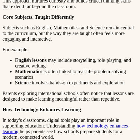
This approach nurtures curiosity and builds critical thinking skills
that extend far beyond the classroom.​​​​‌ ‍ ​‍​‍‌‍ ‌ ​‍‌‍‍‌‌‍‌ ‌‍‍‌‌‍ ‍​‍​‍​ ‍‍​‍​‍‌ ​ ‌‍​‌‌‍ ‍‌‍‍‌‌ ‌​‌ ‍‌​‍ ‍‌‍‍‌‌‍ ​‍​‍​‍ ​​‍​‍‌‍‍​‌ ​‍‌‍‌‌‌‍‌‍​‍​‍​ ‍‍​‍​‍​‍ ‌ ​ ‌ ‌​‌ ‌‌‌‍‌​‌‍‍‌‌‍ ​‍ ‌‍‍‌‌‍ ‍‌ ‌​‌‍‌‌‌‍ ‍‌ ‌​​‍ ‌‍‌‌‌‍‌​‌‍‍‌‌ ‌​​‍ ‌‍ ‌‌‍ ‌‍‌​‌‍‌‌​ ‌‌ ​​‌ ​‍‌‍‌‌‌ ​ ‌‍‌‌‌‍ ‍‌ ‌​‌‍​‌‌ ‌​‌‍‍‌‌‍ ‌‍ ‍​ ‍ ‌‍‍‌‌‍‌​​ ‌​ ‌‍‌‍‌​​ ‌ ‌‍​ ​ ​‍‌‍‌‍​ ‍‌​ ​‍​‍ ‌​ ‌‍​ ‌ ​ ​‌​ ‌‌​‍ ‌​ ‌​​ ​‌‌‍‌‌​ ​‍​‍ ‌​ ‍​​ ‌ ‌‍‌‌​ ‌‌​‍ ‌‌‍‌‍‌‍‌‌‌‍‌‍‌‍​‍​ ‍‌‌‍​‍​ ​​​ ‌ ‌‍‌‌‌‍​ ​ ‍​​ ‌‍​ ‍ ‌ ‌​‌ ‍‌‌ ​​‌‍‌‌​ ‌‌‍ ‍‌‍‌‌‌ ‌ ‌ ​ ​ ‍ ‌ ​​‌‍​‌‌ ‌​‌‍‍​​ ‌‌‍​ ‌‍ ‌‍ ‍‌ ‌​‌‍‌‌‌‍ ‍‌ ‌​​‍‌‌​ ‌‌‌​​‍‌‌ ‌‍‍ ‌‍‌‌‌ ‍‌​‍‌‌​ ​ ‌​‌​​‍‌‌​ ​ ‌​‌​​‍‌‌​ ​‍​ ​‍​ ‌‌​ ​‍‌‍‌‌​ ‌ ​ ‌​​ ‍‌​ ​‌‌‍​ ‌‍‌​​ ​ ​ ‍​​ ​ ​‍‌‌​ ​‍​ ​‍​‍‌‌​ ‌‌‌​‌​​‍ ‍‌‍​ ‌‍‍​‌‍‍‌‌‍ ​‌‍‌​‌ ​‍‌‍‌‌‌‍ ‍​‍‌‌​ ‌‌‌​​‍‌‌ ‌‍‍ ‌‍‌‌‌ ‍‌​‍‌‌​ ​ ‌​‌​​‍‌‌​ ​ ‌​‌​​‍‌‌​ ​‍​ ​‍‌‍​‍‌‍‌‍​ ‌ ​ ​‌​ ‌‌‌‍‌‌​ ​​‌‍‌​​ ​‍​ ​‍​ ​ ‌‍‌​​‍‌‌​ ​‍​ ​‍​‍‌‌​ ‌‌‌​‌​​‍ ‍‌ ‌​‌‍‌‌‌ ‍​‌ ‌​​ ‌‍​‍‌‍​‌‌ ​ ‌‍‌‌‌‌‌‌‌ ​‍‌‍ ​​ ‌​‍‌‌​ ​‍‌​‌‍‌ ​ ‌ ‌​‌ ‌‌‌‍‌​‌‍‍‌‌‍ ​‍‌‍‌‍‍‌‌‍‌​​ ‌​ ‌‍‌‍‌​​ ‌ ‌‍​ ​ ​‍‌‍‌‍​ ‍‌​ ​‍​‍ ‌​ ‌‍​ ‌ ​ ​‌​ ‌‌​‍ ‌​ ‌​​ ​‌‌‍‌‌​ ​‍​‍ ‌​ ‍​​ ‌ ‌‍‌‌​ ‌‌​‍ ‌‌‍‌‍‌‍‌‌‌‍‌‍‌‍​‍​ ‍‌‌‍​‍​ ​​​ ‌ ‌‍‌‌‌‍​ ​ ‍​​ ‌‍​‍‌‍‌ ‌​‌ ‍‌‌ ​​‌‍‌‌​ ‌‌‍ ‍‌‍‌‌‌ ‌ ‌ ​ ​‍‌‍‌ ​​‌‍​‌‌ ‌​‌‍‍​​ ‌‌‍​ ‌‍ ‌‍ ‍‌ ‌​‌‍‌‌‌‍ ‍‌ ‌​​‍‌‌​ ‌‌‌​​‍‌‌ ‌‍‍ ‌‍‌‌‌ ‍‌​‍‌‌​ ​ ‌​‌​​‍‌‌​ ​ ‌​‌​​‍‌‌​ ​‍​ ​‍​ ‌‌​ ​‍‌‍‌‌​ ‌ ​ ‌​​ ‍‌​ ​‌‌‍​ ‌‍‌​​ ​ ​ ‍​​ ​ ​‍‌‌​ ​‍​ ​‍​‍‌‌​ ‌‌‌​‌​​‍ ‍‌‍​ ‌‍‍​‌‍‍‌‌‍ ​‌‍‌​‌ ​‍‌‍‌‌‌‍ ‍​‍‌‌​ ‌‌‌​​‍‌‌ ‌‍‍ ‌‍‌‌‌ ‍‌​‍‌‌​ ​ ‌​‌​​‍‌‌​ ​ ‌​‌​​‍‌‌​ ​‍​ ​‍‌‍​‍‌‍‌‍​ ‌ ​ ​‌​ ‌‌‌‍‌‌​ ​​‌‍‌​​ ​‍​ ​‍​ ​ ‌‍‌​​‍‌‌​ ​‍​ ​‍​‍‌‌​ ‌‌‌​‌​​‍ ‍‌ ‌​‌‍‌‌‌ ‍​‌ ‌​​‍‌‍‌ ​​‌‍‌‌‌ ​‍‌ ​ ‌ ​​‌‍‌‌‌‍​ ‌ ‌​‌‍‍‌‌ ‌‍‌‍‌‌​ ‌‌ ​​‌ ‌‌‌‍​‍‌‍ ​‌‍‍‌‌ ​ ‌‍‍​‌‍‌‌‌‍‌​​‍​‍‌ ‌
Core Subjects, Taught Differently​​​​‌ ‍ ​‍​‍‌‍ ‌ ​‍‌‍‍‌‌‍‌ ‌‍‍‌‌‍ ‍​‍​‍​ ‍‍​‍​‍‌ ​ ‌‍​‌‌‍ ‍‌‍‍‌‌ ‌​‌ ‍‌​‍ ‍‌‍‍‌‌‍ ​‍​‍​‍ ​​‍​‍‌‍‍​‌ ​‍‌‍‌‌‌‍‌‍​‍​‍​ ‍‍​‍​‍​‍ ‌ ​ ‌ ‌​‌ ‌‌‌‍‌​‌‍‍‌‌‍ ​‍ ‌‍‍‌‌‍ ‍‌ ‌​‌‍‌‌‌‍ ‍‌ ‌​​‍ ‌‍‌‌‌‍‌​‌‍‍‌‌ ‌​​‍ ‌‍ ‌‌‍ ‌‍‌​‌‍‌‌​ ‌‌ ​​‌ ​‍‌‍‌‌‌ ​ ‌‍‌‌‌‍ ‍‌ ‌​‌‍​‌‌ ‌​‌‍‍‌‌‍ ‌‍ ‍​ ‍ ‌‍‍‌‌‍‌​​ ‌​ ‌‍‌‍‌​​ ‌ ‌‍​ ​ ​‍‌‍‌‍​ ‍‌​ ​‍​‍ ‌​ ‌‍​ ‌ ​ ​‌​ ‌‌​‍ ‌​ ‌​​ ​‌‌‍‌‌​ ​‍​‍ ‌​ ‍​​ ‌ ‌‍‌‌​ ‌‌​‍ ‌‌‍‌‍‌‍‌‌‌‍‌‍‌‍​‍​ ‍‌‌‍​‍​ ​​​ ‌ ‌‍‌‌‌‍​ ​ ‍​​ ‌‍​ ‍ ‌ ‌​‌ ‍‌‌ ​​‌‍‌‌​ ‌‌‍ ‍‌‍‌‌‌ ‌ ‌ ​ ​ ‍ ‌ ​​‌‍​‌‌ ‌​‌‍‍​​ ‌‌‍​ ‌‍ ‌‍ ‍‌ ‌​‌‍‌‌‌‍ ‍‌ ‌​​‍‌‌​ ‌‌‌​​‍‌‌ ‌‍‍ ‌‍‌‌‌ ‍‌​‍‌‌​ ​ ‌​‌​​‍‌‌​ ​ ‌​‌​​‍‌‌​ ​‍​ ​‍​ ‍​‌‍​‌‌‍​‍​ ‍‌​ ‌​‌‍​ ​ ​‍​ ‍​​ ‌ ‌‍​‍‌‍​‍​ ‍‌​‍‌‌​ ​‍​ ​‍​‍‌‌​ ‌‌‌​‌​​‍ ‍‌‍​ ‌‍‍​‌‍‍‌‌‍ ​‌‍‌​‌ ​‍‌‍‌‌‌‍ ‍​‍‌‌​ ‌‌‌​​‍‌‌ ‌‍‍ ‌‍‌‌‌ ‍‌​‍‌‌​ ​ ‌​‌​​‍‌‌​ ​ ‌​‌​​‍‌‌​ ​‍​ ​‍​ ‌ ‌‍‌​‌‍‌‌​ ‍‌​ ​ ​ ‌‍‌‍‌​​ ‍‌​ ‍‌​ ​‌‌‍‌‍​ ‍‌​‍‌‌​ ​‍​ ​‍​‍‌‌​ ‌‌‌​‌​​‍ ‍‌ ‌​‌‍‌‌‌ ‍​‌ ‌​​ ‌‍​‍‌‍​‌‌ ​ ‌‍‌‌‌‌‌‌‌ ​‍‌‍ ​​ ‌​‍‌‌​ ​‍‌​‌‍‌ ​ ‌ ‌​‌ ‌‌‌‍‌​‌‍‍‌‌‍ ​‍‌‍‌‍‍‌‌‍‌​​ ‌​ ‌‍‌‍‌​​ ‌ ‌‍​ ​ ​‍‌‍‌‍​ ‍‌​ ​‍​‍ ‌​ ‌‍​ ‌ ​ ​‌​ ‌‌​‍ ‌​ ‌​​ ​‌‌‍‌‌​ ​‍​‍ ‌​ ‍​​ ‌ ‌‍‌‌​ ‌‌​‍ ‌‌‍‌‍‌‍‌‌‌‍‌‍‌‍​‍​ ‍‌‌‍​‍​ ​​​ ‌ ‌‍‌‌‌‍​ ​ ‍​​ ‌‍​‍‌‍‌ ‌​‌ ‍‌‌ ​​‌‍‌‌​ ‌‌‍ ‍‌‍‌‌‌ ‌ ‌ ​ ​‍‌‍‌ ​​‌‍​‌‌ ‌​‌‍‍​​ ‌‌‍​ ‌‍ ‌‍ ‍‌ ‌​‌‍‌‌‌‍ ‍‌ ‌​​‍‌‌​ ‌‌‌​​‍‌‌ ‌‍‍ ‌‍‌‌‌ ‍‌​‍‌‌​ ​ ‌​‌​​‍‌‌​ ​ ‌​‌​​‍‌‌​ ​‍​ ​‍​ ‍​‌‍​‌‌‍​‍​ ‍‌​ ‌​‌‍​ ​ ​‍​ ‍​​ ‌ ‌‍​‍‌‍​‍​ ‍‌​‍‌‌​ ​‍​ ​‍​‍‌‌​ ‌‌‌​‌​​‍ ‍‌‍​ ‌‍‍​‌‍‍‌‌‍ ​‌‍‌​‌ ​‍‌‍‌‌‌‍ ‍​‍‌‌​ ‌‌‌​​‍‌‌ ‌‍‍ ‌‍‌‌‌ ‍‌​‍‌‌​ ​ ‌​‌​​‍‌‌​ ​ ‌​‌​​‍‌‌​ ​‍​ ​‍​ ‌ ‌‍‌​‌‍‌‌​ ‍‌​ ​ ​ ‌‍‌‍‌​​ ‍‌​ ‍‌​ ​‌‌‍‌‍​ ‍‌​‍‌‌​ ​‍​ ​‍​‍‌‌​ ‌‌‌​‌​​‍ ‍‌ ‌​‌‍‌‌‌ ‍​‌ ‌​​‍‌‍‌ ​​‌‍‌‌‌ ​‍‌ ​ ‌ ​​‌‍‌‌‌‍​ ‌ ‌​‌‍‍‌‌ ‌‍‌‍‌‌​ ‌‌ ​​‌ ‌‌‌‍​‍‌‍ ​‌‍‍‌‌ ​ ‌‍‍​‌‍‌‌‌‍‌​​‍​‍‌ ‌
Subjects such as English, Mathematics, and Science remain central
to the curriculum, but the way they are taught often feels more
engaging and interactive.​​​​‌ ‍ ​‍​‍‌‍ ‌ ​‍‌‍‍‌‌‍‌ ‌‍‍‌‌‍ ‍​‍​‍​ ‍‍​‍​‍‌ ​ ‌‍​‌‌‍ ‍‌‍‍‌‌ ‌​‌ ‍‌​‍ ‍‌‍‍‌‌‍ ​‍​‍​‍ ​​‍​‍‌‍‍​‌ ​‍‌‍‌‌‌‍‌‍​‍​‍​ ‍‍​‍​‍​‍ ‌ ​ ‌ ‌​‌ ‌‌‌‍‌​‌‍‍‌‌‍ ​‍ ‌‍‍‌‌‍ ‍‌ ‌​‌‍‌‌‌‍ ‍‌ ‌​​‍ ‌‍‌‌‌‍‌​‌‍‍‌‌ ‌​​‍ ‌‍ ‌‌‍ ‌‍‌​‌‍‌‌​ ‌‌ ​​‌ ​‍‌‍‌‌‌ ​ ‌‍‌‌‌‍ ‍‌ ‌​‌‍​‌‌ ‌​‌‍‍‌‌‍ ‌‍ ‍​ ‍ ‌‍‍‌‌‍‌​​ ‌​ ‌‍‌‍‌​​ ‌ ‌‍​ ​ ​‍‌‍‌‍​ ‍‌​ ​‍​‍ ‌​ ‌‍​ ‌ ​ ​‌​ ‌‌​‍ ‌​ ‌​​ ​‌‌‍‌‌​ ​‍​‍ ‌​ ‍​​ ‌ ‌‍‌‌​ ‌‌​‍ ‌‌‍‌‍‌‍‌‌‌‍‌‍‌‍​‍​ ‍‌‌‍​‍​ ​​​ ‌ ‌‍‌‌‌‍​ ​ ‍​​ ‌‍​ ‍ ‌ ‌​‌ ‍‌‌ ​​‌‍‌‌​ ‌‌‍ ‍‌‍‌‌‌ ‌ ‌ ​ ​ ‍ ‌ ​​‌‍​‌‌ ‌​‌‍‍​​ ‌‌‍​ ‌‍ ‌‍ ‍‌ ‌​‌‍‌‌‌‍ ‍‌ ‌​​‍‌‌​ ‌‌‌​​‍‌‌ ‌‍‍ ‌‍‌‌‌ ‍‌​‍‌‌​ ​ ‌​‌​​‍‌‌​ ​ ‌​‌​​‍‌‌​ ​‍​ ​‍​ ‌​​ ‍​​ ​‌‌‍​‍​ ‍‌​ ​​​ ‌ ​ ​‌​ ‍‌‌‍​‌‌‍​ ​ ‌‍​‍‌‌​ ​‍​ ​‍​‍‌‌​ ‌‌‌​‌​​‍ ‍‌‍​ ‌‍‍​‌‍‍‌‌‍ ​‌‍‌​‌ ​‍‌‍‌‌‌‍ ‍​‍‌‌​ ‌‌‌​​‍‌‌ ‌‍‍ ‌‍‌‌‌ ‍‌​‍‌‌​ ​ ‌​‌​​‍‌‌​ ​ ‌​‌​​‍‌‌​ ​‍​ ​‍​ ‍‌‌‍‌‌‌‍​‍​ ‌‌​ ‌‍​ ‌‌‌‍​ ​ ‌‍‌‍​ ‌‍​‍‌‍​‌​ ‌‍​‍‌‌​ ​‍​ ​‍​‍‌‌​ ‌‌‌​‌​​‍ ‍‌ ‌​‌‍‌‌‌ ‍​‌ ‌​​ ‌‍​‍‌‍​‌‌ ​ ‌‍‌‌‌‌‌‌‌ ​‍‌‍ ​​ ‌​‍‌‌​ ​‍‌​‌‍‌ ​ ‌ ‌​‌ ‌‌‌‍‌​‌‍‍‌‌‍ ​‍‌‍‌‍‍‌‌‍‌​​ ‌​ ‌‍‌‍‌​​ ‌ ‌‍​ ​ ​‍‌‍‌‍​ ‍‌​ ​‍​‍ ‌​ ‌‍​ ‌ ​ ​‌​ ‌‌​‍ ‌​ ‌​​ ​‌‌‍‌‌​ ​‍​‍ ‌​ ‍​​ ‌ ‌‍‌‌​ ‌‌​‍ ‌‌‍‌‍‌‍‌‌‌‍‌‍‌‍​‍​ ‍‌‌‍​‍​ ​​​ ‌ ‌‍‌‌‌‍​ ​ ‍​​ ‌‍​‍‌‍‌ ‌​‌ ‍‌‌ ​​‌‍‌‌​ ‌‌‍ ‍‌‍‌‌‌ ‌ ‌ ​ ​‍‌‍‌ ​​‌‍​‌‌ ‌​‌‍‍​​ ‌‌‍​ ‌‍ ‌‍ ‍‌ ‌​‌‍‌‌‌‍ ‍‌ ‌​​‍‌‌​ ‌‌‌​​‍‌‌ ‌‍‍ ‌‍‌‌‌ ‍‌​‍‌‌​ ​ ‌​‌​​‍‌‌​ ​ ‌​‌​​‍‌‌​ ​‍​ ​‍​ ‌​​ ‍​​ ​‌‌‍​‍​ ‍‌​ ​​​ ‌ ​ ​‌​ ‍‌‌‍​‌‌‍​ ​ ‌‍​‍‌‌​ ​‍​ ​‍​‍‌‌​ ‌‌‌​‌​​‍ ‍‌‍​ ‌‍‍​‌‍‍‌‌‍ ​‌‍‌​‌ ​‍‌‍‌‌‌‍ ‍​‍‌‌​ ‌‌‌​​‍‌‌ ‌‍‍ ‌‍‌‌‌ ‍‌​‍‌‌​ ​ ‌​‌​​‍‌‌​ ​ ‌​‌​​‍‌‌​ ​‍​ ​‍​ ‍‌‌‍‌‌‌‍​‍​ ‌‌​ ‌‍​ ‌‌‌‍​ ​ ‌‍‌‍​ ‌‍​‍‌‍​‌​ ‌‍​‍‌‌​ ​‍​ ​‍​‍‌‌​ ‌‌‌​‌​​‍ ‍‌ ‌​‌‍‌‌‌ ‍​‌ ‌​​‍‌‍‌ ​​‌‍‌‌‌ ​‍‌ ​ ‌ ​​‌‍‌‌‌‍​ ‌ ‌​‌‍‍‌‌ ‌‍‌‍‌‌​ ‌‌ ​​‌ ‌‌‌‍​‍‌‍ ​‌‍‍‌‌ ​ ‌‍‍​‌‍‌‌‌‍‌​​‍​‍‌ ‌
For example:​​​​‌ ‍ ​‍​‍‌‍ ‌ ​‍‌‍‍‌‌‍‌ ‌‍‍‌‌‍ ‍​‍​‍​ ‍‍​‍​‍‌ ​ ‌‍​‌‌‍ ‍‌‍‍‌‌ ‌​‌ ‍‌​‍ ‍‌‍‍‌‌‍ ​‍​‍​‍ ​​‍​‍‌‍‍​‌ ​‍‌‍‌‌‌‍‌‍​‍​‍​ ‍‍​‍​‍​‍ ‌ ​ ‌ ‌​‌ ‌‌‌‍‌​‌‍‍‌‌‍ ​‍ ‌‍‍‌‌‍ ‍‌ ‌​‌‍‌‌‌‍ ‍‌ ‌​​‍ ‌‍‌‌‌‍‌​‌‍‍‌‌ ‌​​‍ ‌‍ ‌‌‍ ‌‍‌​‌‍‌‌​ ‌‌ ​​‌ ​‍‌‍‌‌‌ ​ ‌‍‌‌‌‍ ‍‌ ‌​‌‍​‌‌ ‌​‌‍‍‌‌‍ ‌‍ ‍​ ‍ ‌‍‍‌‌‍‌​​ ‌​ ‌‍‌‍‌​​ ‌ ‌‍​ ​ ​‍‌‍‌‍​ ‍‌​ ​‍​‍ ‌​ ‌‍​ ‌ ​ ​‌​ ‌‌​‍ ‌​ ‌​​ ​‌‌‍‌‌​ ​‍​‍ ‌​ ‍​​ ‌ ‌‍‌‌​ ‌‌​‍ ‌‌‍‌‍‌‍‌‌‌‍‌‍‌‍​‍​ ‍‌‌‍​‍​ ​​​ ‌ ‌‍‌‌‌‍​ ​ ‍​​ ‌‍​ ‍ ‌ ‌​‌ ‍‌‌ ​​‌‍‌‌​ ‌‌‍ ‍‌‍‌‌‌ ‌ ‌ ​ ​ ‍ ‌ ​​‌‍​‌‌ ‌​‌‍‍​​ ‌‌‍​ ‌‍ ‌‍ ‍‌ ‌​‌‍‌‌‌‍ ‍‌ ‌​​‍‌‌​ ‌‌‌​​‍‌‌ ‌‍‍ ‌‍‌‌‌ ‍‌​‍‌‌​ ​ ‌​‌​​‍‌‌​ ​ ‌​‌​​‍‌‌​ ​‍​ ​‍‌‍​ ​ ​ ‌‍​‌​ ​​‌‍‌‌‌‍‌​‌‍‌‍‌‍​‌​ ‌ ‌‍​ ​ ​ ​ ‌​​‍‌‌​ ​‍​ ​‍​‍‌‌​ ‌‌‌​‌​​‍ ‍‌‍​ ‌‍‍​‌‍‍‌‌‍ ​‌‍‌​‌ ​‍‌‍‌‌‌‍ ‍​‍‌‌​ ‌‌‌​​‍‌‌ ‌‍‍ ‌‍‌‌‌ ‍‌​‍‌‌​ ​ ‌​‌​​‍‌‌​ ​ ‌​‌​​‍‌‌​ ​‍​ ​‍​ ​​​ ‍​​ ‌‍‌‍​ ​ ​​​ ‍‌​ ​‍​ ​​​ ​‍‌‍​‍‌‍​‍‌‍​ ​‍‌‌​ ​‍​ ​‍​‍‌‌​ ‌‌‌​‌​​‍ ‍‌ ‌​‌‍‌‌‌ ‍​‌ ‌​​ ‌‍​‍‌‍​‌‌ ​ ‌‍‌‌‌‌‌‌‌ ​‍‌‍ ​​ ‌​‍‌‌​ ​‍‌​‌‍‌ ​ ‌ ‌​‌ ‌‌‌‍‌​‌‍‍‌‌‍ ​‍‌‍‌‍‍‌‌‍‌​​ ‌​ ‌‍‌‍‌​​ ‌ ‌‍​ ​ ​‍‌‍‌‍​ ‍‌​ ​‍​‍ ‌​ ‌‍​ ‌ ​ ​‌​ ‌‌​‍ ‌​ ‌​​ ​‌‌‍‌‌​ ​‍​‍ ‌​ ‍​​ ‌ ‌‍‌‌​ ‌‌​‍ ‌‌‍‌‍‌‍‌‌‌‍‌‍‌‍​‍​ ‍‌‌‍​‍​ ​​​ ‌ ‌‍‌‌‌‍​ ​ ‍​​ ‌‍​‍‌‍‌ ‌​‌ ‍‌‌ ​​‌‍‌‌​ ‌‌‍ ‍‌‍‌‌‌ ‌ ‌ ​ ​‍‌‍‌ ​​‌‍​‌‌ ‌​‌‍‍​​ ‌‌‍​ ‌‍ ‌‍ ‍‌ ‌​‌‍‌‌‌‍ ‍‌ ‌​​‍‌‌​ ‌‌‌​​‍‌‌ ‌‍‍ ‌‍‌‌‌ ‍‌​‍‌‌​ ​ ‌​‌​​‍‌‌​ ​ ‌​‌​​‍‌‌​ ​‍​ ​‍‌‍​ ​ ​ ‌‍​‌​ ​​‌‍‌‌‌‍‌​‌‍‌‍‌‍​‌​ ‌ ‌‍​ ​ ​ ​ ‌​​‍‌‌​ ​‍​ ​‍​‍‌‌​ ‌‌‌​‌​​‍ ‍‌‍​ ‌‍‍​‌‍‍‌‌‍ ​‌‍‌​‌ ​‍‌‍‌‌‌‍ ‍​‍‌‌​ ‌‌‌​​‍‌‌ ‌‍‍ ‌‍‌‌‌ ‍‌​‍‌‌​ ​ ‌​‌​​‍‌‌​ ​ ‌​‌​​‍‌‌​ ​‍​ ​‍​ ​​​ ‍​​ ‌‍‌‍​ ​ ​​​ ‍‌​ ​‍​ ​​​ ​‍‌‍​‍‌‍​‍‌‍​ ​‍‌‌​ ​‍​ ​‍​‍‌‌​ ‌‌‌​‌​​‍ ‍‌ ‌​‌‍‌‌‌ ‍​‌ ‌​​‍‌‍‌ ​​‌‍‌‌‌ ​‍‌ ​ ‌ ​​‌‍‌‌‌‍​ ‌ ‌​‌‍‍‌‌ ‌‍‌‍‌‌​ ‌‌ ​​‌ ‌‌‌‍​‍‌‍ ​‌‍‍‌‌ ​ ‌‍‍​‌‍‌‌‌‍‌​​‍​‍‌ ‌
English lessons​​​​‌ ‍ ​‍​‍‌‍ ‌ ​‍‌‍‍‌‌‍‌ ‌‍‍‌‌‍ ‍​‍​‍​ ‍‍​‍​‍‌ ​ ‌‍​‌‌‍ ‍‌‍‍‌‌ ‌​‌ ‍‌​‍ ‍‌‍‍‌‌‍ ​‍​‍​‍ ​​‍​‍‌‍‍​‌ ​‍‌‍‌‌‌‍‌‍​‍​‍​ ‍‍​‍​‍​‍ ‌ ​ ‌ ‌​‌ ‌‌‌‍‌​‌‍‍‌‌‍ ​‍ ‌‍‍‌‌‍ ‍‌ ‌​‌‍‌‌‌‍ ‍‌ ‌​​‍ ‌‍‌‌‌‍‌​‌‍‍‌‌ ‌​​‍ ‌‍ ‌‌‍ ‌‍‌​‌‍‌‌​ ‌‌ ​​‌ ​‍‌‍‌‌‌ ​ ‌‍‌‌‌‍ ‍‌ ‌​‌‍​‌‌ ‌​‌‍‍‌‌‍ ‌‍ ‍​ ‍ ‌‍‍‌‌‍‌​​ ‌​ ‌‍‌‍‌​​ ‌ ‌‍​ ​ ​‍‌‍‌‍​ ‍‌​ ​‍​‍ ‌​ ‌‍​ ‌ ​ ​‌​ ‌‌​‍ ‌​ ‌​​ ​‌‌‍‌‌​ ​‍​‍ ‌​ ‍​​ ‌ ‌‍‌‌​ ‌‌​‍ ‌‌‍‌‍‌‍‌‌‌‍‌‍‌‍​‍​ ‍‌‌‍​‍​ ​​​ ‌ ‌‍‌‌‌‍​ ​ ‍​​ ‌‍​ ‍ ‌ ‌​‌ ‍‌‌ ​​‌‍‌‌​ ‌‌‍ ‍‌‍‌‌‌ ‌ ‌ ​ ​ ‍ ‌ ​​‌‍​‌‌ ‌​‌‍‍​​ ‌‌‍​ ‌‍ ‌‍ ‍‌ ‌​‌‍‌‌‌‍ ‍‌ ‌​​‍‌‌​ ‌‌‌​​‍‌‌ ‌‍‍ ‌‍‌‌‌ ‍‌​‍‌‌​ ​ ‌​‌​​‍‌‌​ ​ ‌​‌​​‍‌‌​ ​‍​ ​‍‌‍‌‍‌‍‌‌​ ​‌‌‍‌‍​ ‍‌‌‍‌‌‌‍​‍​ ‌​‌‍​‌​ ‍‌​ ​‍‌‍‌‌​‍‌‌​ ​‍​ ​‍​‍‌‌​ ‌‌‌​‌​​‍ ‍‌‍​ ‌‍‍​‌‍‍‌‌‍ ​‌‍‌​‌ ​‍‌‍‌‌‌‍ ‍​‍‌‌​ ‌‌‌​​‍‌‌ ‌‍‍ ‌‍‌‌‌ ‍‌​‍‌‌​ ​ ‌​‌​​‍‌‌​ ​ ‌​‌​​‍‌‌​ ​‍​ ​‍​ ‌‌‌‍‌​‌‍​ ‌‍‌‍​ ‌​​ ‌‌‌‍​ ​ ‌‍​ ‍‌​ ‌​‌‍​‍​ ​‌​‍‌‌​ ​‍​ ​‍​‍‌‌​ ‌‌‌​‌​​‍ ‍‌ ‌​‌‍‌‌‌ ‍​‌ ‌​​ ‌‍​‍‌‍​‌‌ ​ ‌‍‌‌‌‌‌‌‌ ​‍‌‍ ​​ ‌​‍‌‌​ ​‍‌​‌‍‌ ​ ‌ ‌​‌ ‌‌‌‍‌​‌‍‍‌‌‍ ​‍‌‍‌‍‍‌‌‍‌​​ ‌​ ‌‍‌‍‌​​ ‌ ‌‍​ ​ ​‍‌‍‌‍​ ‍‌​ ​‍​‍ ‌​ ‌‍​ ‌ ​ ​‌​ ‌‌​‍ ‌​ ‌​​ ​‌‌‍‌‌​ ​‍​‍ ‌​ ‍​​ ‌ ‌‍‌‌​ ‌‌​‍ ‌‌‍‌‍‌‍‌‌‌‍‌‍‌‍​‍​ ‍‌‌‍​‍​ ​​​ ‌ ‌‍‌‌‌‍​ ​ ‍​​ ‌‍​‍‌‍‌ ‌​‌ ‍‌‌ ​​‌‍‌‌​ ‌‌‍ ‍‌‍‌‌‌ ‌ ‌ ​ ​‍‌‍‌ ​​‌‍​‌‌ ‌​‌‍‍​​ ‌‌‍​ ‌‍ ‌‍ ‍‌ ‌​‌‍‌‌‌‍ ‍‌ ‌​​‍‌‌​ ‌‌‌​​‍‌‌ ‌‍‍ ‌‍‌‌‌ ‍‌​‍‌‌​ ​ ‌​‌​​‍‌‌​ ​ ‌​‌​​‍‌‌​ ​‍​ ​‍‌‍‌‍‌‍‌‌​ ​‌‌‍‌‍​ ‍‌‌‍‌‌‌‍​‍​ ‌​‌‍​‌​ ‍‌​ ​‍‌‍‌‌​‍‌‌​ ​‍​ ​‍​‍‌‌​ ‌‌‌​‌​​‍ ‍‌‍​ ‌‍‍​‌‍‍‌‌‍ ​‌‍‌​‌ ​‍‌‍‌‌‌‍ ‍​‍‌‌​ ‌‌‌​​‍‌‌ ‌‍‍ ‌‍‌‌‌ ‍‌​‍‌‌​ ​ ‌​‌​​‍‌‌​ ​ ‌​‌​​‍‌‌​ ​‍​ ​‍​ ‌‌‌‍‌​‌‍​ ‌‍‌‍​ ‌​​ ‌‌‌‍​ ​ ‌‍​ ‍‌​ ‌​‌‍​‍​ ​‌​‍‌‌​ ​‍​ ​‍​‍‌‌​ ‌‌‌​‌​​‍ ‍‌ ‌​‌‍‌‌‌ ‍​‌ ‌​​‍‌‍‌ ​​‌‍‌‌‌ ​‍‌ ​ ‌ ​​‌‍‌‌‌‍​ ‌ ‌​‌‍‍‌‌ ‌‍‌‍‌‌​ ‌‌ ​​‌ ‌‌‌‍​‍‌‍ ​‌‍‍‌‌ ​ ‌‍‍​‌‍‌‌‌‍‌​​‍​‍‌ ‌
may include storytelling, role-playing, and
creative writing​​​​‌ ‍ ​‍​‍‌‍ ‌ ​‍‌‍‍‌‌‍‌ ‌‍‍‌‌‍ ‍​‍​‍​ ‍‍​‍​‍‌ ​ ‌‍​‌‌‍ ‍‌‍‍‌‌ ‌​‌ ‍‌​‍ ‍‌‍‍‌‌‍ ​‍​‍​‍ ​​‍​‍‌‍‍​‌ ​‍‌‍‌‌‌‍‌‍​‍​‍​ ‍‍​‍​‍​‍ ‌ ​ ‌ ‌​‌ ‌‌‌‍‌​‌‍‍‌‌‍ ​‍ ‌‍‍‌‌‍ ‍‌ ‌​‌‍‌‌‌‍ ‍‌ ‌​​‍ ‌‍‌‌‌‍‌​‌‍‍‌‌ ‌​​‍ ‌‍ ‌‌‍ ‌‍‌​‌‍‌‌​ ‌‌ ​​‌ ​‍‌‍‌‌‌ ​ ‌‍‌‌‌‍ ‍‌ ‌​‌‍​‌‌ ‌​‌‍‍‌‌‍ ‌‍ ‍​ ‍ ‌‍‍‌‌‍‌​​ ‌​ ‌‍‌‍‌​​ ‌ ‌‍​ ​ ​‍‌‍‌‍​ ‍‌​ ​‍​‍ ‌​ ‌‍​ ‌ ​ ​‌​ ‌‌​‍ ‌​ ‌​​ ​‌‌‍‌‌​ ​‍​‍ ‌​ ‍​​ ‌ ‌‍‌‌​ ‌‌​‍ ‌‌‍‌‍‌‍‌‌‌‍‌‍‌‍​‍​ ‍‌‌‍​‍​ ​​​ ‌ ‌‍‌‌‌‍​ ​ ‍​​ ‌‍​ ‍ ‌ ‌​‌ ‍‌‌ ​​‌‍‌‌​ ‌‌‍ ‍‌‍‌‌‌ ‌ ‌ ​ ​ ‍ ‌ ​​‌‍​‌‌ ‌​‌‍‍​​ ‌‌‍​ ‌‍ ‌‍ ‍‌ ‌​‌‍‌‌‌‍ ‍‌ ‌​​‍‌‌​ ‌‌‌​​‍‌‌ ‌‍‍ ‌‍‌‌‌ ‍‌​‍‌‌​ ​ ‌​‌​​‍‌‌​ ​ ‌​‌​​‍‌‌​ ​‍​ ​‍‌‍‌‍‌‍‌‌​ ​‌‌‍‌‍​ ‍‌‌‍‌‌‌‍​‍​ ‌​‌‍​‌​ ‍‌​ ​‍‌‍‌‌​‍‌‌​ ​‍​ ​‍​‍‌‌​ ‌‌‌​‌​​‍ ‍‌‍​ ‌‍‍​‌‍‍‌‌‍ ​‌‍‌​‌ ​‍‌‍‌‌‌‍ ‍​‍‌‌​ ‌‌‌​​‍‌‌ ‌‍‍ ‌‍‌‌‌ ‍‌​‍‌‌​ ​ ‌​‌​​‍‌‌​ ​ ‌​‌​​‍‌‌​ ​‍​ ​‍​ ​‌‌‍​ ‌‍​ ​ ​‍​ ​‍‌‍‌‍‌‍​‍​ ‌ ‌‍​‍​ ​‍‌‍‌‍​ ​‍​‍‌‌​ ​‍​ ​‍​‍‌‌​ ‌‌‌​‌​​‍ ‍‌ ‌​‌‍‌‌‌ ‍​‌ ‌​​ ‌‍​‍‌‍​‌‌ ​ ‌‍‌‌‌‌‌‌‌ ​‍‌‍ ​​ ‌​‍‌‌​ ​‍‌​‌‍‌ ​ ‌ ‌​‌ ‌‌‌‍‌​‌‍‍‌‌‍ ​‍‌‍‌‍‍‌‌‍‌​​ ‌​ ‌‍‌‍‌​​ ‌ ‌‍​ ​ ​‍‌‍‌‍​ ‍‌​ ​‍​‍ ‌​ ‌‍​ ‌ ​ ​‌​ ‌‌​‍ ‌​ ‌​​ ​‌‌‍‌‌​ ​‍​‍ ‌​ ‍​​ ‌ ‌‍‌‌​ ‌‌​‍ ‌‌‍‌‍‌‍‌‌‌‍‌‍‌‍​‍​ ‍‌‌‍​‍​ ​​​ ‌ ‌‍‌‌‌‍​ ​ ‍​​ ‌‍​‍‌‍‌ ‌​‌ ‍‌‌ ​​‌‍‌‌​ ‌‌‍ ‍‌‍‌‌‌ ‌ ‌ ​ ​‍‌‍‌ ​​‌‍​‌‌ ‌​‌‍‍​​ ‌‌‍​ ‌‍ ‌‍ ‍‌ ‌​‌‍‌‌‌‍ ‍‌ ‌​​‍‌‌​ ‌‌‌​​‍‌‌ ‌‍‍ ‌‍‌‌‌ ‍‌​‍‌‌​ ​ ‌​‌​​‍‌‌​ ​ ‌​‌​​‍‌‌​ ​‍​ ​‍‌‍‌‍‌‍‌‌​ ​‌‌‍‌‍​ ‍‌‌‍‌‌‌‍​‍​ ‌​‌‍​‌​ ‍‌​ ​‍‌‍‌‌​‍‌‌​ ​‍​ ​‍​‍‌‌​ ‌‌‌​‌​​‍ ‍‌‍​ ‌‍‍​‌‍‍‌‌‍ ​‌‍‌​‌ ​‍‌‍‌‌‌‍ ‍​‍‌‌​ ‌‌‌​​‍‌‌ ‌‍‍ ‌‍‌‌‌ ‍‌​‍‌‌​ ​ ‌​‌​​‍‌‌​ ​ ‌​‌​​‍‌‌​ ​‍​ ​‍​ ​‌‌‍​ ‌‍​ ​ ​‍​ ​‍‌‍‌‍‌‍​‍​ ‌ ‌‍​‍​ ​‍‌‍‌‍​ ​‍​‍‌‌​ ​‍​ ​‍​‍‌‌​ ‌‌‌​‌​​‍ ‍‌ ‌​‌‍‌‌‌ ‍​‌ ‌​​‍‌‍‌ ​​‌‍‌‌‌ ​‍‌ ​ ‌ ​​‌‍‌‌‌‍​ ‌ ‌​‌‍‍‌‌ ‌‍‌‍‌‌​ ‌‌ ​​‌ ‌‌‌‍​‍‌‍ ​‌‍‍‌‌ ​ ‌‍‍​‌‍‌‌‌‍‌​​‍​‍‌ ‌
Mathematics​​​​‌ ‍ ​‍​‍‌‍ ‌ ​‍‌‍‍‌‌‍‌ ‌‍‍‌‌‍ ‍​‍​‍​ ‍‍​‍​‍‌ ​ ‌‍​‌‌‍ ‍‌‍‍‌‌ ‌​‌ ‍‌​‍ ‍‌‍‍‌‌‍ ​‍​‍​‍ ​​‍​‍‌‍‍​‌ ​‍‌‍‌‌‌‍‌‍​‍​‍​ ‍‍​‍​‍​‍ ‌ ​ ‌ ‌​‌ ‌‌‌‍‌​‌‍‍‌‌‍ ​‍ ‌‍‍‌‌‍ ‍‌ ‌​‌‍‌‌‌‍ ‍‌ ‌​​‍ ‌‍‌‌‌‍‌​‌‍‍‌‌ ‌​​‍ ‌‍ ‌‌‍ ‌‍‌​‌‍‌‌​ ‌‌ ​​‌ ​‍‌‍‌‌‌ ​ ‌‍‌‌‌‍ ‍‌ ‌​‌‍​‌‌ ‌​‌‍‍‌‌‍ ‌‍ ‍​ ‍ ‌‍‍‌‌‍‌​​ ‌​ ‌‍‌‍‌​​ ‌ ‌‍​ ​ ​‍‌‍‌‍​ ‍‌​ ​‍​‍ ‌​ ‌‍​ ‌ ​ ​‌​ ‌‌​‍ ‌​ ‌​​ ​‌‌‍‌‌​ ​‍​‍ ‌​ ‍​​ ‌ ‌‍‌‌​ ‌‌​‍ ‌‌‍‌‍‌‍‌‌‌‍‌‍‌‍​‍​ ‍‌‌‍​‍​ ​​​ ‌ ‌‍‌‌‌‍​ ​ ‍​​ ‌‍​ ‍ ‌ ‌​‌ ‍‌‌ ​​‌‍‌‌​ ‌‌‍ ‍‌‍‌‌‌ ‌ ‌ ​ ​ ‍ ‌ ​​‌‍​‌‌ ‌​‌‍‍​​ ‌‌‍​ ‌‍ ‌‍ ‍‌ ‌​‌‍‌‌‌‍ ‍‌ ‌​​‍‌‌​ ‌‌‌​​‍‌‌ ‌‍‍ ‌‍‌‌‌ ‍‌​‍‌‌​ ​ ‌​‌​​‍‌‌​ ​ ‌​‌​​‍‌‌​ ​‍​ ​‍‌‍‌​​ ​​‌‍‌‍‌‍‌​‌‍‌‌​ ‍‌‌‍​ ‌‍​‍‌‍​ ​ ​‍​ ​ ​ ‌‍​‍‌‌​ ​‍​ ​‍​‍‌‌​ ‌‌‌​‌​​‍ ‍‌‍​ ‌‍‍​‌‍‍‌‌‍ ​‌‍‌​‌ ​‍‌‍‌‌‌‍ ‍​‍‌‌​ ‌‌‌​​‍‌‌ ‌‍‍ ‌‍‌‌‌ ‍‌​‍‌‌​ ​ ‌​‌​​‍‌‌​ ​ ‌​‌​​‍‌‌​ ​‍​ ​‍​ ‍​​ ‌‍​ ‌ ​ ‍​​ ‌ ​ ‌‌​ ​ ​ ​‍‌‍​‍​ ​ ‌‍​ ​ ‍​​‍‌‌​ ​‍​ ​‍​‍‌‌​ ‌‌‌​‌​​‍ ‍‌ ‌​‌‍‌‌‌ ‍​‌ ‌​​ ‌‍​‍‌‍​‌‌ ​ ‌‍‌‌‌‌‌‌‌ ​‍‌‍ ​​ ‌​‍‌‌​ ​‍‌​‌‍‌ ​ ‌ ‌​‌ ‌‌‌‍‌​‌‍‍‌‌‍ ​‍‌‍‌‍‍‌‌‍‌​​ ‌​ ‌‍‌‍‌​​ ‌ ‌‍​ ​ ​‍‌‍‌‍​ ‍‌​ ​‍​‍ ‌​ ‌‍​ ‌ ​ ​‌​ ‌‌​‍ ‌​ ‌​​ ​‌‌‍‌‌​ ​‍​‍ ‌​ ‍​​ ‌ ‌‍‌‌​ ‌‌​‍ ‌‌‍‌‍‌‍‌‌‌‍‌‍‌‍​‍​ ‍‌‌‍​‍​ ​​​ ‌ ‌‍‌‌‌‍​ ​ ‍​​ ‌‍​‍‌‍‌ ‌​‌ ‍‌‌ ​​‌‍‌‌​ ‌‌‍ ‍‌‍‌‌‌ ‌ ‌ ​ ​‍‌‍‌ ​​‌‍​‌‌ ‌​‌‍‍​​ ‌‌‍​ ‌‍ ‌‍ ‍‌ ‌​‌‍‌‌‌‍ ‍‌ ‌​​‍‌‌​ ‌‌‌​​‍‌‌ ‌‍‍ ‌‍‌‌‌ ‍‌​‍‌‌​ ​ ‌​‌​​‍‌‌​ ​ ‌​‌​​‍‌‌​ ​‍​ ​‍‌‍‌​​ ​​‌‍‌‍‌‍‌​‌‍‌‌​ ‍‌‌‍​ ‌‍​‍‌‍​ ​ ​‍​ ​ ​ ‌‍​‍‌‌​ ​‍​ ​‍​‍‌‌​ ‌‌‌​‌​​‍ ‍‌‍​ ‌‍‍​‌‍‍‌‌‍ ​‌‍‌​‌ ​‍‌‍‌‌‌‍ ‍​‍‌‌​ ‌‌‌​​‍‌‌ ‌‍‍ ‌‍‌‌‌ ‍‌​‍‌‌​ ​ ‌​‌​​‍‌‌​ ​ ‌​‌​​‍‌‌​ ​‍​ ​‍​ ‍​​ ‌‍​ ‌ ​ ‍​​ ‌ ​ ‌‌​ ​ ​ ​‍‌‍​‍​ ​ ‌‍​ ​ ‍​​‍‌‌​ ​‍​ ​‍​‍‌‌​ ‌‌‌​‌​​‍ ‍‌ ‌​‌‍‌‌‌ ‍​‌ ‌​​‍‌‍‌ ​​‌‍‌‌‌ ​‍‌ ​ ‌ ​​‌‍‌‌‌‍​ ‌ ‌​‌‍‍‌‌ ‌‍‌‍‌‌​ ‌‌ ​​‌ ‌‌‌‍​‍‌‍ ​‌‍‍‌‌ ​ ‌‍‍​‌‍‌‌‌‍‌​​‍​‍‌ ‌
is often linked to real-life problem-solving
scenarios​​​​‌ ‍ ​‍​‍‌‍ ‌ ​‍‌‍‍‌‌‍‌ ‌‍‍‌‌‍ ‍​‍​‍​ ‍‍​‍​‍‌ ​ ‌‍​‌‌‍ ‍‌‍‍‌‌ ‌​‌ ‍‌​‍ ‍‌‍‍‌‌‍ ​‍​‍​‍ ​​‍​‍‌‍‍​‌ ​‍‌‍‌‌‌‍‌‍​‍​‍​ ‍‍​‍​‍​‍ ‌ ​ ‌ ‌​‌ ‌‌‌‍‌​‌‍‍‌‌‍ ​‍ ‌‍‍‌‌‍ ‍‌ ‌​‌‍‌‌‌‍ ‍‌ ‌​​‍ ‌‍‌‌‌‍‌​‌‍‍‌‌ ‌​​‍ ‌‍ ‌‌‍ ‌‍‌​‌‍‌‌​ ‌‌ ​​‌ ​‍‌‍‌‌‌ ​ ‌‍‌‌‌‍ ‍‌ ‌​‌‍​‌‌ ‌​‌‍‍‌‌‍ ‌‍ ‍​ ‍ ‌‍‍‌‌‍‌​​ ‌​ ‌‍‌‍‌​​ ‌ ‌‍​ ​ ​‍‌‍‌‍​ ‍‌​ ​‍​‍ ‌​ ‌‍​ ‌ ​ ​‌​ ‌‌​‍ ‌​ ‌​​ ​‌‌‍‌‌​ ​‍​‍ ‌​ ‍​​ ‌ ‌‍‌‌​ ‌‌​‍ ‌‌‍‌‍‌‍‌‌‌‍‌‍‌‍​‍​ ‍‌‌‍​‍​ ​​​ ‌ ‌‍‌‌‌‍​ ​ ‍​​ ‌‍​ ‍ ‌ ‌​‌ ‍‌‌ ​​‌‍‌‌​ ‌‌‍ ‍‌‍‌‌‌ ‌ ‌ ​ ​ ‍ ‌ ​​‌‍​‌‌ ‌​‌‍‍​​ ‌‌‍​ ‌‍ ‌‍ ‍‌ ‌​‌‍‌‌‌‍ ‍‌ ‌​​‍‌‌​ ‌‌‌​​‍‌‌ ‌‍‍ ‌‍‌‌‌ ‍‌​‍‌‌​ ​ ‌​‌​​‍‌‌​ ​ ‌​‌​​‍‌‌​ ​‍​ ​‍‌‍‌​​ ​​‌‍‌‍‌‍‌​‌‍‌‌​ ‍‌‌‍​ ‌‍​‍‌‍​ ​ ​‍​ ​ ​ ‌‍​‍‌‌​ ​‍​ ​‍​‍‌‌​ ‌‌‌​‌​​‍ ‍‌‍​ ‌‍‍​‌‍‍‌‌‍ ​‌‍‌​‌ ​‍‌‍‌‌‌‍ ‍​‍‌‌​ ‌‌‌​​‍‌‌ ‌‍‍ ‌‍‌‌‌ ‍‌​‍‌‌​ ​ ‌​‌​​‍‌‌​ ​ ‌​‌​​‍‌‌​ ​‍​ ​‍‌‍​ ​ ​ ​ ​​​ ‍​‌‍​‍​ ‍‌​ ‍​‌‍‌‌​ ‍‌‌‍‌‍‌‍‌​​ ​‍​‍‌‌​ ​‍​ ​‍​‍‌‌​ ‌‌‌​‌​​‍ ‍‌ ‌​‌‍‌‌‌ ‍​‌ ‌​​ ‌‍​‍‌‍​‌‌ ​ ‌‍‌‌‌‌‌‌‌ ​‍‌‍ ​​ ‌​‍‌‌​ ​‍‌​‌‍‌ ​ ‌ ‌​‌ ‌‌‌‍‌​‌‍‍‌‌‍ ​‍‌‍‌‍‍‌‌‍‌​​ ‌​ ‌‍‌‍‌​​ ‌ ‌‍​ ​ ​‍‌‍‌‍​ ‍‌​ ​‍​‍ ‌​ ‌‍​ ‌ ​ ​‌​ ‌‌​‍ ‌​ ‌​​ ​‌‌‍‌‌​ ​‍​‍ ‌​ ‍​​ ‌ ‌‍‌‌​ ‌‌​‍ ‌‌‍‌‍‌‍‌‌‌‍‌‍‌‍​‍​ ‍‌‌‍​‍​ ​​​ ‌ ‌‍‌‌‌‍​ ​ ‍​​ ‌‍​‍‌‍‌ ‌​‌ ‍‌‌ ​​‌‍‌‌​ ‌‌‍ ‍‌‍‌‌‌ ‌ ‌ ​ ​‍‌‍‌ ​​‌‍​‌‌ ‌​‌‍‍​​ ‌‌‍​ ‌‍ ‌‍ ‍‌ ‌​‌‍‌‌‌‍ ‍‌ ‌​​‍‌‌​ ‌‌‌​​‍‌‌ ‌‍‍ ‌‍‌‌‌ ‍‌​‍‌‌​ ​ ‌​‌​​‍‌‌​ ​ ‌​‌​​‍‌‌​ ​‍​ ​‍‌‍‌​​ ​​‌‍‌‍‌‍‌​‌‍‌‌​ ‍‌‌‍​ ‌‍​‍‌‍​ ​ ​‍​ ​ ​ ‌‍​‍‌‌​ ​‍​ ​‍​‍‌‌​ ‌‌‌​‌​​‍ ‍‌‍​ ‌‍‍​‌‍‍‌‌‍ ​‌‍‌​‌ ​‍‌‍‌‌‌‍ ‍​‍‌‌​ ‌‌‌​​‍‌‌ ‌‍‍ ‌‍‌‌‌ ‍‌​‍‌‌​ ​ ‌​‌​​‍‌‌​ ​ ‌​‌​​‍‌‌​ ​‍​ ​‍‌‍​ ​ ​ ​ ​​​ ‍​‌‍​‍​ ‍‌​ ‍​‌‍‌‌​ ‍‌‌‍‌‍‌‍‌​​ ​‍​‍‌‌​ ​‍​ ​‍​‍‌‌​ ‌‌‌​‌​​‍ ‍‌ ‌​‌‍‌‌‌ ‍​‌ ‌​​‍‌‍‌ ​​‌‍‌‌‌ ​‍‌ ​ ‌ ​​‌‍‌‌‌‍​ ‌ ‌​‌‍‍‌‌ ‌‍‌‍‌‌​ ‌‌ ​​‌ ‌‌‌‍​‍‌‍ ​‌‍‍‌‌ ​ ‌‍‍​‌‍‌‌‌‍‌​​‍​‍‌ ‌
Science​​​​‌ ‍ ​‍​‍‌‍ ‌ ​‍‌‍‍‌‌‍‌ ‌‍‍‌‌‍ ‍​‍​‍​ ‍‍​‍​‍‌ ​ ‌‍​‌‌‍ ‍‌‍‍‌‌ ‌​‌ ‍‌​‍ ‍‌‍‍‌‌‍ ​‍​‍​‍ ​​‍​‍‌‍‍​‌ ​‍‌‍‌‌‌‍‌‍​‍​‍​ ‍‍​‍​‍​‍ ‌ ​ ‌ ‌​‌ ‌‌‌‍‌​‌‍‍‌‌‍ ​‍ ‌‍‍‌‌‍ ‍‌ ‌​‌‍‌‌‌‍ ‍‌ ‌​​‍ ‌‍‌‌‌‍‌​‌‍‍‌‌ ‌​​‍ ‌‍ ‌‌‍ ‌‍‌​‌‍‌‌​ ‌‌ ​​‌ ​‍‌‍‌‌‌ ​ ‌‍‌‌‌‍ ‍‌ ‌​‌‍​‌‌ ‌​‌‍‍‌‌‍ ‌‍ ‍​ ‍ ‌‍‍‌‌‍‌​​ ‌​ ‌‍‌‍‌​​ ‌ ‌‍​ ​ ​‍‌‍‌‍​ ‍‌​ ​‍​‍ ‌​ ‌‍​ ‌ ​ ​‌​ ‌‌​‍ ‌​ ‌​​ ​‌‌‍‌‌​ ​‍​‍ ‌​ ‍​​ ‌ ‌‍‌‌​ ‌‌​‍ ‌‌‍‌‍‌‍‌‌‌‍‌‍‌‍​‍​ ‍‌‌‍​‍​ ​​​ ‌ ‌‍‌‌‌‍​ ​ ‍​​ ‌‍​ ‍ ‌ ‌​‌ ‍‌‌ ​​‌‍‌‌​ ‌‌‍ ‍‌‍‌‌‌ ‌ ‌ ​ ​ ‍ ‌ ​​‌‍​‌‌ ‌​‌‍‍​​ ‌‌‍​ ‌‍ ‌‍ ‍‌ ‌​‌‍‌‌‌‍ ‍‌ ‌​​‍‌‌​ ‌‌‌​​‍‌‌ ‌‍‍ ‌‍‌‌‌ ‍‌​‍‌‌​ ​ ‌​‌​​‍‌‌​ ​ ‌​‌​​‍‌‌​ ​‍​ ​‍‌‍‌‍​ ‌​‌‍​‍​ ​​​ ‌​​ ​‌‌‍​‌​ ​​‌‍​ ‌‍‌‍​ ‌‌​ ​‌​‍‌‌​ ​‍​ ​‍​‍‌‌​ ‌‌‌​‌​​‍ ‍‌‍​ ‌‍‍​‌‍‍‌‌‍ ​‌‍‌​‌ ​‍‌‍‌‌‌‍ ‍​‍‌‌​ ‌‌‌​​‍‌‌ ‌‍‍ ‌‍‌‌‌ ‍‌​‍‌‌​ ​ ‌​‌​​‍‌‌​ ​ ‌​‌​​‍‌‌​ ​‍​ ​‍​ ​‌​ ‌ ​ ‍​​ ​‌​ ​ ‌‍‌​​ ​ ​ ‌ ​ ‍​​ ‌​​ ‌‍​ ‌‍​‍‌‌​ ​‍​ ​‍​‍‌‌​ ‌‌‌​‌​​‍ ‍‌ ‌​‌‍‌‌‌ ‍​‌ ‌​​ ‌‍​‍‌‍​‌‌ ​ ‌‍‌‌‌‌‌‌‌ ​‍‌‍ ​​ ‌​‍‌‌​ ​‍‌​‌‍‌ ​ ‌ ‌​‌ ‌‌‌‍‌​‌‍‍‌‌‍ ​‍‌‍‌‍‍‌‌‍‌​​ ‌​ ‌‍‌‍‌​​ ‌ ‌‍​ ​ ​‍‌‍‌‍​ ‍‌​ ​‍​‍ ‌​ ‌‍​ ‌ ​ ​‌​ ‌‌​‍ ‌​ ‌​​ ​‌‌‍‌‌​ ​‍​‍ ‌​ ‍​​ ‌ ‌‍‌‌​ ‌‌​‍ ‌‌‍‌‍‌‍‌‌‌‍‌‍‌‍​‍​ ‍‌‌‍​‍​ ​​​ ‌ ‌‍‌‌‌‍​ ​ ‍​​ ‌‍​‍‌‍‌ ‌​‌ ‍‌‌ ​​‌‍‌‌​ ‌‌‍ ‍‌‍‌‌‌ ‌ ‌ ​ ​‍‌‍‌ ​​‌‍​‌‌ ‌​‌‍‍​​ ‌‌‍​ ‌‍ ‌‍ ‍‌ ‌​‌‍‌‌‌‍ ‍‌ ‌​​‍‌‌​ ‌‌‌​​‍‌‌ ‌‍‍ ‌‍‌‌‌ ‍‌​‍‌‌​ ​ ‌​‌​​‍‌‌​ ​ ‌​‌​​‍‌‌​ ​‍​ ​‍‌‍‌‍​ ‌​‌‍​‍​ ​​​ ‌​​ ​‌‌‍​‌​ ​​‌‍​ ‌‍‌‍​ ‌‌​ ​‌​‍‌‌​ ​‍​ ​‍​‍‌‌​ ‌‌‌​‌​​‍ ‍‌‍​ ‌‍‍​‌‍‍‌‌‍ ​‌‍‌​‌ ​‍‌‍‌‌‌‍ ‍​‍‌‌​ ‌‌‌​​‍‌‌ ‌‍‍ ‌‍‌‌‌ ‍‌​‍‌‌​ ​ ‌​‌​​‍‌‌​ ​ ‌​‌​​‍‌‌​ ​‍​ ​‍​ ​‌​ ‌ ​ ‍​​ ​‌​ ​ ‌‍‌​​ ​ ​ ‌ ​ ‍​​ ‌​​ ‌‍​ ‌‍​‍‌‌​ ​‍​ ​‍​‍‌‌​ ‌‌‌​‌​​‍ ‍‌ ‌​‌‍‌‌‌ ‍​‌ ‌​​‍‌‍‌ ​​‌‍‌‌‌ ​‍‌ ​ ‌ ​​‌‍‌‌‌‍​ ‌ ‌​‌‍‍‌‌ ‌‍‌‍‌‌​ ‌‌ ​​‌ ‌‌‌‍​‍‌‍ ​‌‍‍‌‌ ​ ‌‍‍​‌‍‌‌‌‍‌​​‍​‍‌ ‌
involves hands-on experiments and exploration​​​​‌ ‍ ​‍​‍‌‍ ‌ ​‍‌‍‍‌‌‍‌ ‌‍‍‌‌‍ ‍​‍​‍​ ‍‍​‍​‍‌ ​ ‌‍​‌‌‍ ‍‌‍‍‌‌ ‌​‌ ‍‌​‍ ‍‌‍‍‌‌‍ ​‍​‍​‍ ​​‍​‍‌‍‍​‌ ​‍‌‍‌‌‌‍‌‍​‍​‍​ ‍‍​‍​‍​‍ ‌ ​ ‌ ‌​‌ ‌‌‌‍‌​‌‍‍‌‌‍ ​‍ ‌‍‍‌‌‍ ‍‌ ‌​‌‍‌‌‌‍ ‍‌ ‌​​‍ ‌‍‌‌‌‍‌​‌‍‍‌‌ ‌​​‍ ‌‍ ‌‌‍ ‌‍‌​‌‍‌‌​ ‌‌ ​​‌ ​‍‌‍‌‌‌ ​ ‌‍‌‌‌‍ ‍‌ ‌​‌‍​‌‌ ‌​‌‍‍‌‌‍ ‌‍ ‍​ ‍ ‌‍‍‌‌‍‌​​ ‌​ ‌‍‌‍‌​​ ‌ ‌‍​ ​ ​‍‌‍‌‍​ ‍‌​ ​‍​‍ ‌​ ‌‍​ ‌ ​ ​‌​ ‌‌​‍ ‌​ ‌​​ ​‌‌‍‌‌​ ​‍​‍ ‌​ ‍​​ ‌ ‌‍‌‌​ ‌‌​‍ ‌‌‍‌‍‌‍‌‌‌‍‌‍‌‍​‍​ ‍‌‌‍​‍​ ​​​ ‌ ‌‍‌‌‌‍​ ​ ‍​​ ‌‍​ ‍ ‌ ‌​‌ ‍‌‌ ​​‌‍‌‌​ ‌‌‍ ‍‌‍‌‌‌ ‌ ‌ ​ ​ ‍ ‌ ​​‌‍​‌‌ ‌​‌‍‍​​ ‌‌‍​ ‌‍ ‌‍ ‍‌ ‌​‌‍‌‌‌‍ ‍‌ ‌​​‍‌‌​ ‌‌‌​​‍‌‌ ‌‍‍ ‌‍‌‌‌ ‍‌​‍‌‌​ ​ ‌​‌​​‍‌‌​ ​ ‌​‌​​‍‌‌​ ​‍​ ​‍‌‍‌‍​ ‌​‌‍​‍​ ​​​ ‌​​ ​‌‌‍​‌​ ​​‌‍​ ‌‍‌‍​ ‌‌​ ​‌​‍‌‌​ ​‍​ ​‍​‍‌‌​ ‌‌‌​‌​​‍ ‍‌‍​ ‌‍‍​‌‍‍‌‌‍ ​‌‍‌​‌ ​‍‌‍‌‌‌‍ ‍​‍‌‌​ ‌‌‌​​‍‌‌ ‌‍‍ ‌‍‌‌‌ ‍‌​‍‌‌​ ​ ‌​‌​​‍‌‌​ ​ ‌​‌​​‍‌‌​ ​‍​ ​‍‌‍‌‌​ ‌‍​ ‍‌‌‍‌‌​ ​ ‌‍‌​​ ​ ​ ‌​​ ​ ‌‍‌​‌‍‌​​ ​‍​‍‌‌​ ​‍​ ​‍​‍‌‌​ ‌‌‌​‌​​‍ ‍‌ ‌​‌‍‌‌‌ ‍​‌ ‌​​ ‌‍​‍‌‍​‌‌ ​ ‌‍‌‌‌‌‌‌‌ ​‍‌‍ ​​ ‌​‍‌‌​ ​‍‌​‌‍‌ ​ ‌ ‌​‌ ‌‌‌‍‌​‌‍‍‌‌‍ ​‍‌‍‌‍‍‌‌‍‌​​ ‌​ ‌‍‌‍‌​​ ‌ ‌‍​ ​ ​‍‌‍‌‍​ ‍‌​ ​‍​‍ ‌​ ‌‍​ ‌ ​ ​‌​ ‌‌​‍ ‌​ ‌​​ ​‌‌‍‌‌​ ​‍​‍ ‌​ ‍​​ ‌ ‌‍‌‌​ ‌‌​‍ ‌‌‍‌‍‌‍‌‌‌‍‌‍‌‍​‍​ ‍‌‌‍​‍​ ​​​ ‌ ‌‍‌‌‌‍​ ​ ‍​​ ‌‍​‍‌‍‌ ‌​‌ ‍‌‌ ​​‌‍‌‌​ ‌‌‍ ‍‌‍‌‌‌ ‌ ‌ ​ ​‍‌‍‌ ​​‌‍​‌‌ ‌​‌‍‍​​ ‌‌‍​ ‌‍ ‌‍ ‍‌ ‌​‌‍‌‌‌‍ ‍‌ ‌​​‍‌‌​ ‌‌‌​​‍‌‌ ‌‍‍ ‌‍‌‌‌ ‍‌​‍‌‌​ ​ ‌​‌​​‍‌‌​ ​ ‌​‌​​‍‌‌​ ​‍​ ​‍‌‍‌‍​ ‌​‌‍​‍​ ​​​ ‌​​ ​‌‌‍​‌​ ​​‌‍​ ‌‍‌‍​ ‌‌​ ​‌​‍‌‌​ ​‍​ ​‍​‍‌‌​ ‌‌‌​‌​​‍ ‍‌‍​ ‌‍‍​‌‍‍‌‌‍ ​‌‍‌​‌ ​‍‌‍‌‌‌‍ ‍​‍‌‌​ ‌‌‌​​‍‌‌ ‌‍‍ ‌‍‌‌‌ ‍‌​‍‌‌​ ​ ‌​‌​​‍‌‌​ ​ ‌​‌​​‍‌‌​ ​‍​ ​‍‌‍‌‌​ ‌‍​ ‍‌‌‍‌‌​ ​ ‌‍‌​​ ​ ​ ‌​​ ​ ‌‍‌​‌‍‌​​ ​‍​‍‌‌​ ​‍​ ​‍​‍‌‌​ ‌‌‌​‌​​‍ ‍‌ ‌​‌‍‌‌‌ ‍​‌ ‌​​‍‌‍‌ ​​‌‍‌‌‌ ​‍‌ ​ ‌ ​​‌‍‌‌‌‍​ ‌ ‌​‌‍‍‌‌ ‌‍‌‍‌‌​ ‌‌ ​​‌ ‌‌‌‍​‍‌‍ ​‌‍‍‌‌ ​ ‌‍‍​‌‍‌‌‌‍‌​​‍​‍‌ ‌
Parents exploring international schools often notice that lessons are
designed to make learning meaningful rather than repetitive.​​​​‌ ‍ ​‍​‍‌‍ ‌ ​‍‌‍‍‌‌‍‌ ‌‍‍‌‌‍ ‍​‍​‍​ ‍‍​‍​‍‌ ​ ‌‍​‌‌‍ ‍‌‍‍‌‌ ‌​‌ ‍‌​‍ ‍‌‍‍‌‌‍ ​‍​‍​‍ ​​‍​‍‌‍‍​‌ ​‍‌‍‌‌‌‍‌‍​‍​‍​ ‍‍​‍​‍​‍ ‌ ​ ‌ ‌​‌ ‌‌‌‍‌​‌‍‍‌‌‍ ​‍ ‌‍‍‌‌‍ ‍‌ ‌​‌‍‌‌‌‍ ‍‌ ‌​​‍ ‌‍‌‌‌‍‌​‌‍‍‌‌ ‌​​‍ ‌‍ ‌‌‍ ‌‍‌​‌‍‌‌​ ‌‌ ​​‌ ​‍‌‍‌‌‌ ​ ‌‍‌‌‌‍ ‍‌ ‌​‌‍​‌‌ ‌​‌‍‍‌‌‍ ‌‍ ‍​ ‍ ‌‍‍‌‌‍‌​​ ‌​ ‌‍‌‍‌​​ ‌ ‌‍​ ​ ​‍‌‍‌‍​ ‍‌​ ​‍​‍ ‌​ ‌‍​ ‌ ​ ​‌​ ‌‌​‍ ‌​ ‌​​ ​‌‌‍‌‌​ ​‍​‍ ‌​ ‍​​ ‌ ‌‍‌‌​ ‌‌​‍ ‌‌‍‌‍‌‍‌‌‌‍‌‍‌‍​‍​ ‍‌‌‍​‍​ ​​​ ‌ ‌‍‌‌‌‍​ ​ ‍​​ ‌‍​ ‍ ‌ ‌​‌ ‍‌‌ ​​‌‍‌‌​ ‌‌‍ ‍‌‍‌‌‌ ‌ ‌ ​ ​ ‍ ‌ ​​‌‍​‌‌ ‌​‌‍‍​​ ‌‌‍​ ‌‍ ‌‍ ‍‌ ‌​‌‍‌‌‌‍ ‍‌ ‌​​‍‌‌​ ‌‌‌​​‍‌‌ ‌‍‍ ‌‍‌‌‌ ‍‌​‍‌‌​ ​ ‌​‌​​‍‌‌​ ​ ‌​‌​​‍‌‌​ ​‍​ ​‍​ ​‍​ ‍​‌‍‌‌​ ​‍​ ​​​ ​‌​ ​‍​ ​​​ ‍​​ ‌‍‌‍​ ‌‍‌‌​‍‌‌​ ​‍​ ​‍​‍‌‌​ ‌‌‌​‌​​‍ ‍‌‍​ ‌‍‍​‌‍‍‌‌‍ ​‌‍‌​‌ ​‍‌‍‌‌‌‍ ‍​‍‌‌​ ‌‌‌​​‍‌‌ ‌‍‍ ‌‍‌‌‌ ‍‌​‍‌‌​ ​ ‌​‌​​‍‌‌​ ​ ‌​‌​​‍‌‌​ ​‍​ ​‍​ ‍​‌‍​ ​ ​ ‌‍​‍​ ​‍​ ‌‌‌‍‌‌‌‍‌​​ ​​‌‍‌​‌‍​ ‌‍​‍​‍‌‌​ ​‍​ ​‍​‍‌‌​ ‌‌‌​‌​​‍ ‍‌ ‌​‌‍‌‌‌ ‍​‌ ‌​​ ‌‍​‍‌‍​‌‌ ​ ‌‍‌‌‌‌‌‌‌ ​‍‌‍ ​​ ‌​‍‌‌​ ​‍‌​‌‍‌ ​ ‌ ‌​‌ ‌‌‌‍‌​‌‍‍‌‌‍ ​‍‌‍‌‍‍‌‌‍‌​​ ‌​ ‌‍‌‍‌​​ ‌ ‌‍​ ​ ​‍‌‍‌‍​ ‍‌​ ​‍​‍ ‌​ ‌‍​ ‌ ​ ​‌​ ‌‌​‍ ‌​ ‌​​ ​‌‌‍‌‌​ ​‍​‍ ‌​ ‍​​ ‌ ‌‍‌‌​ ‌‌​‍ ‌‌‍‌‍‌‍‌‌‌‍‌‍‌‍​‍​ ‍‌‌‍​‍​ ​​​ ‌ ‌‍‌‌‌‍​ ​ ‍​​ ‌‍​‍‌‍‌ ‌​‌ ‍‌‌ ​​‌‍‌‌​ ‌‌‍ ‍‌‍‌‌‌ ‌ ‌ ​ ​‍‌‍‌ ​​‌‍​‌‌ ‌​‌‍‍​​ ‌‌‍​ ‌‍ ‌‍ ‍‌ ‌​‌‍‌‌‌‍ ‍‌ ‌​​‍‌‌​ ‌‌‌​​‍‌‌ ‌‍‍ ‌‍‌‌‌ ‍‌​‍‌‌​ ​ ‌​‌​​‍‌‌​ ​ ‌​‌​​‍‌‌​ ​‍​ ​‍​ ​‍​ ‍​‌‍‌‌​ ​‍​ ​​​ ​‌​ ​‍​ ​​​ ‍​​ ‌‍‌‍​ ‌‍‌‌​‍‌‌​ ​‍​ ​‍​‍‌‌​ ‌‌‌​‌​​‍ ‍‌‍​ ‌‍‍​‌‍‍‌‌‍ ​‌‍‌​‌ ​‍‌‍‌‌‌‍ ‍​‍‌‌​ ‌‌‌​​‍‌‌ ‌‍‍ ‌‍‌‌‌ ‍‌​‍‌‌​ ​ ‌​‌​​‍‌‌​ ​ ‌​‌​​‍‌‌​ ​‍​ ​‍​ ‍​‌‍​ ​ ​ ‌‍​‍​ ​‍​ ‌‌‌‍‌‌‌‍‌​​ ​​‌‍‌​‌‍​ ‌‍​‍​‍‌‌​ ​‍​ ​‍​‍‌‌​ ‌‌‌​‌​​‍ ‍‌ ‌​‌‍‌‌‌ ‍​‌ ‌​​‍‌‍‌ ​​‌‍‌‌‌ ​‍‌ ​ ‌ ​​‌‍‌‌‌‍​ ‌ ‌​‌‍‍‌‌ ‌‍‌‍‌‌​ ‌‌ ​​‌ ‌‌‌‍​‍‌‍ ​‌‍‍‌‌ ​ ‌‍‍​‌‍‌‌‌‍‌​​‍​‍‌ ‌
How Technology Enhances Learning​​​​‌ ‍ ​‍​‍‌‍ ‌ ​‍‌‍‍‌‌‍‌ ‌‍‍‌‌‍ ‍​‍​‍​ ‍‍​‍​‍‌ ​ ‌‍​‌‌‍ ‍‌‍‍‌‌ ‌​‌ ‍‌​‍ ‍‌‍‍‌‌‍ ​‍​‍​‍ ​​‍​‍‌‍‍​‌ ​‍‌‍‌‌‌‍‌‍​‍​‍​ ‍‍​‍​‍​‍ ‌ ​ ‌ ‌​‌ ‌‌‌‍‌​‌‍‍‌‌‍ ​‍ ‌‍‍‌‌‍ ‍‌ ‌​‌‍‌‌‌‍ ‍‌ ‌​​‍ ‌‍‌‌‌‍‌​‌‍‍‌‌ ‌​​‍ ‌‍ ‌‌‍ ‌‍‌​‌‍‌‌​ ‌‌ ​​‌ ​‍‌‍‌‌‌ ​ ‌‍‌‌‌‍ ‍‌ ‌​‌‍​‌‌ ‌​‌‍‍‌‌‍ ‌‍ ‍​ ‍ ‌‍‍‌‌‍‌​​ ‌​ ‌‍‌‍‌​​ ‌ ‌‍​ ​ ​‍‌‍‌‍​ ‍‌​ ​‍​‍ ‌​ ‌‍​ ‌ ​ ​‌​ ‌‌​‍ ‌​ ‌​​ ​‌‌‍‌‌​ ​‍​‍ ‌​ ‍​​ ‌ ‌‍‌‌​ ‌‌​‍ ‌‌‍‌‍‌‍‌‌‌‍‌‍‌‍​‍​ ‍‌‌‍​‍​ ​​​ ‌ ‌‍‌‌‌‍​ ​ ‍​​ ‌‍​ ‍ ‌ ‌​‌ ‍‌‌ ​​‌‍‌‌​ ‌‌‍ ‍‌‍‌‌‌ ‌ ‌ ​ ​ ‍ ‌ ​​‌‍​‌‌ ‌​‌‍‍​​ ‌‌‍​ ‌‍ ‌‍ ‍‌ ‌​‌‍‌‌‌‍ ‍‌ ‌​​‍‌‌​ ‌‌‌​​‍‌‌ ‌‍‍ ‌‍‌‌‌ ‍‌​‍‌‌​ ​ ‌​‌​​‍‌‌​ ​ ‌​‌​​‍‌‌​ ​‍​ ​‍​ ‌ ​ ‌​‌‍​‌​ ‌ ​ ‍‌​ ‌ ​ ​‌​ ‌‌‌‍‌‍​ ​‌‌‍‌​​ ‌‌​‍‌‌​ ​‍​ ​‍​‍‌‌​ ‌‌‌​‌​​‍ ‍‌‍​ ‌‍‍​‌‍‍‌‌‍ ​‌‍‌​‌ ​‍‌‍‌‌‌‍ ‍​‍‌‌​ ‌‌‌​​‍‌‌ ‌‍‍ ‌‍‌‌‌ ‍‌​‍‌‌​ ​ ‌​‌​​‍‌‌​ ​ ‌​‌​​‍‌‌​ ​‍​ ​‍​ ‌​​ ‌‍​ ​‍‌‍​‌​ ‌‍‌‍​‍‌‍‌​​ ‌ ​ ​‍​ ‍​​ ‍​​ ​​​‍‌‌​ ​‍​ ​‍​‍‌‌​ ‌‌‌​‌​​‍ ‍‌ ‌​‌‍‌‌‌ ‍​‌ ‌​​ ‌‍​‍‌‍​‌‌ ​ ‌‍‌‌‌‌‌‌‌ ​‍‌‍ ​​ ‌​‍‌‌​ ​‍‌​‌‍‌ ​ ‌ ‌​‌ ‌‌‌‍‌​‌‍‍‌‌‍ ​‍‌‍‌‍‍‌‌‍‌​​ ‌​ ‌‍‌‍‌​​ ‌ ‌‍​ ​ ​‍‌‍‌‍​ ‍‌​ ​‍​‍ ‌​ ‌‍​ ‌ ​ ​‌​ ‌‌​‍ ‌​ ‌​​ ​‌‌‍‌‌​ ​‍​‍ ‌​ ‍​​ ‌ ‌‍‌‌​ ‌‌​‍ ‌‌‍‌‍‌‍‌‌‌‍‌‍‌‍​‍​ ‍‌‌‍​‍​ ​​​ ‌ ‌‍‌‌‌‍​ ​ ‍​​ ‌‍​‍‌‍‌ ‌​‌ ‍‌‌ ​​‌‍‌‌​ ‌‌‍ ‍‌‍‌‌‌ ‌ ‌ ​ ​‍‌‍‌ ​​‌‍​‌‌ ‌​‌‍‍​​ ‌‌‍​ ‌‍ ‌‍ ‍‌ ‌​‌‍‌‌‌‍ ‍‌ ‌​​‍‌‌​ ‌‌‌​​‍‌‌ ‌‍‍ ‌‍‌‌‌ ‍‌​‍‌‌​ ​ ‌​‌​​‍‌‌​ ​ ‌​‌​​‍‌‌​ ​‍​ ​‍​ ‌ ​ ‌​‌‍​‌​ ‌ ​ ‍‌​ ‌ ​ ​‌​ ‌‌‌‍‌‍​ ​‌‌‍‌​​ ‌‌​‍‌‌​ ​‍​ ​‍​‍‌‌​ ‌‌‌​‌​​‍ ‍‌‍​ ‌‍‍​‌‍‍‌‌‍ ​‌‍‌​‌ ​‍‌‍‌‌‌‍ ‍​‍‌‌​ ‌‌‌​​‍‌‌ ‌‍‍ ‌‍‌‌‌ ‍‌​‍‌‌​ ​ ‌​‌​​‍‌‌​ ​ ‌​‌​​‍‌‌​ ​‍​ ​‍​ ‌​​ ‌‍​ ​‍‌‍​‌​ ‌‍‌‍​‍‌‍‌​​ ‌ ​ ​‍​ ‍​​ ‍​​ ​​​‍‌‌​ ​‍​ ​‍​‍‌‌​ ‌‌‌​‌​​‍ ‍‌ ‌​‌‍‌‌‌ ‍​‌ ‌​​‍‌‍‌ ​​‌‍‌‌‌ ​‍‌ ​ ‌ ​​‌‍‌‌‌‍​ ‌ ‌​‌‍‍‌‌ ‌‍‌‍‌‌​ ‌‌ ​​‌ ‌‌‌‍​‍‌‍ ​‌‍‍‌‌ ​ ‌‍‍​‌‍‌‌‌‍‌​​‍​‍‌ ‌
In today’s classrooms, digital tools play an important role in
supporting education. Understanding ​​​​‌ ‍ ​‍​‍‌‍ ‌ ​‍‌‍‍‌‌‍‌ ‌‍‍‌‌‍ ‍​‍​‍​ ‍‍​‍​‍‌ ​ ‌‍​‌‌‍ ‍‌‍‍‌‌ ‌​‌ ‍‌​‍ ‍‌‍‍‌‌‍ ​‍​‍​‍ ​​‍​‍‌‍‍​‌ ​‍‌‍‌‌‌‍‌‍​‍​‍​ ‍‍​‍​‍​‍ ‌ ​ ‌ ‌​‌ ‌‌‌‍‌​‌‍‍‌‌‍ ​‍ ‌‍‍‌‌‍ ‍‌ ‌​‌‍‌‌‌‍ ‍‌ ‌​​‍ ‌‍‌‌‌‍‌​‌‍‍‌‌ ‌​​‍ ‌‍ ‌‌‍ ‌‍‌​‌‍‌‌​ ‌‌ ​​‌ ​‍‌‍‌‌‌ ​ ‌‍‌‌‌‍ ‍‌ ‌​‌‍​‌‌ ‌​‌‍‍‌‌‍ ‌‍ ‍​ ‍ ‌‍‍‌‌‍‌​​ ‌​ ‌‍‌‍‌​​ ‌ ‌‍​ ​ ​‍‌‍‌‍​ ‍‌​ ​‍​‍ ‌​ ‌‍​ ‌ ​ ​‌​ ‌‌​‍ ‌​ ‌​​ ​‌‌‍‌‌​ ​‍​‍ ‌​ ‍​​ ‌ ‌‍‌‌​ ‌‌​‍ ‌‌‍‌‍‌‍‌‌‌‍‌‍‌‍​‍​ ‍‌‌‍​‍​ ​​​ ‌ ‌‍‌‌‌‍​ ​ ‍​​ ‌‍​ ‍ ‌ ‌​‌ ‍‌‌ ​​‌‍‌‌​ ‌‌‍ ‍‌‍‌‌‌ ‌ ‌ ​ ​ ‍ ‌ ​​‌‍​‌‌ ‌​‌‍‍​​ ‌‌‍​ ‌‍ ‌‍ ‍‌ ‌​‌‍‌‌‌‍ ‍‌ ‌​​‍‌‌​ ‌‌‌​​‍‌‌ ‌‍‍ ‌‍‌‌‌ ‍‌​‍‌‌​ ​ ‌​‌​​‍‌‌​ ​ ‌​‌​​‍‌‌​ ​‍​ ​‍​ ‌​​ ‌‍‌‍‌‌​ ‌‍​ ​‌​ ​ ​ ‍‌‌‍‌‌‌‍‌‌​ ‌ ​ ​​​ ‍​​‍‌‌​ ​‍​ ​‍​‍‌‌​ ‌‌‌​‌​​‍ ‍‌‍​ ‌‍‍​‌‍‍‌‌‍ ​‌‍‌​‌ ​‍‌‍‌‌‌‍ ‍​‍‌‌​ ‌‌‌​​‍‌‌ ‌‍‍ ‌‍‌‌‌ ‍‌​‍‌‌​ ​ ‌​‌​​‍‌‌​ ​ ‌​‌​​‍‌‌​ ​‍​ ​‍‌‍​ ​ ‌ ‌‍‌​‌‍​‌​ ​ ​ ‌​​ ​ ​ ‍‌​ ​ ​ ‌ ​ ​ ‌‍​‌​‍‌‌​ ​‍​ ​‍​‍‌‌​ ‌‌‌​‌​​‍ ‍‌ ‌​‌‍‌‌‌ ‍​‌ ‌​​ ‌‍​‍‌‍​‌‌ ​ ‌‍‌‌‌‌‌‌‌ ​‍‌‍ ​​ ‌​‍‌‌​ ​‍‌​‌‍‌ ​ ‌ ‌​‌ ‌‌‌‍‌​‌‍‍‌‌‍ ​‍‌‍‌‍‍‌‌‍‌​​ ‌​ ‌‍‌‍‌​​ ‌ ‌‍​ ​ ​‍‌‍‌‍​ ‍‌​ ​‍​‍ ‌​ ‌‍​ ‌ ​ ​‌​ ‌‌​‍ ‌​ ‌​​ ​‌‌‍‌‌​ ​‍​‍ ‌​ ‍​​ ‌ ‌‍‌‌​ ‌‌​‍ ‌‌‍‌‍‌‍‌‌‌‍‌‍‌‍​‍​ ‍‌‌‍​‍​ ​​​ ‌ ‌‍‌‌‌‍​ ​ ‍​​ ‌‍​‍‌‍‌ ‌​‌ ‍‌‌ ​​‌‍‌‌​ ‌‌‍ ‍‌‍‌‌‌ ‌ ‌ ​ ​‍‌‍‌ ​​‌‍​‌‌ ‌​‌‍‍​​ ‌‌‍​ ‌‍ ‌‍ ‍‌ ‌​‌‍‌‌‌‍ ‍‌ ‌​​‍‌‌​ ‌‌‌​​‍‌‌ ‌‍‍ ‌‍‌‌‌ ‍‌​‍‌‌​ ​ ‌​‌​​‍‌‌​ ​ ‌​‌​​‍‌‌​ ​‍​ ​‍​ ‌​​ ‌‍‌‍‌‌​ ‌‍​ ​‌​ ​ ​ ‍‌‌‍‌‌‌‍‌‌​ ‌ ​ ​​​ ‍​​‍‌‌​ ​‍​ ​‍​‍‌‌​ ‌‌‌​‌​​‍ ‍‌‍​ ‌‍‍​‌‍‍‌‌‍ ​‌‍‌​‌ ​‍‌‍‌‌‌‍ ‍​‍‌‌​ ‌‌‌​​‍‌‌ ‌‍‍ ‌‍‌‌‌ ‍‌​‍‌‌​ ​ ‌​‌​​‍‌‌​ ​ ‌​‌​​‍‌‌​ ​‍​ ​‍‌‍​ ​ ‌ ‌‍‌​‌‍​‌​ ​ ​ ‌​​ ​ ​ ‍‌​ ​ ​ ‌ ​ ​ ‌‍​‌​‍‌‌​ ​‍​ ​‍​‍‌‌​ ‌‌‌​‌​​‍ ‍‌ ‌​‌‍‌‌‌ ‍​‌ ‌​​‍‌‍‌ ​​‌‍‌‌‌ ​‍‌ ​ ‌ ​​‌‍‌‌‌‍​ ‌ ‌​‌‍‍‌‌ ‌‍‌‍‌‌​ ‌‌ ​​‌ ‌‌‌‍​‍‌‍ ​‌‍‍‌‌ ​ ‌‍‍​‌‍‌‌‌‍‌​​‍​‍‌ ‌
how technology enhances
learning​​​​‌ ‍ ​‍​‍‌‍ ‌ ​‍‌‍‍‌‌‍‌ ‌‍‍‌‌‍ ‍​‍​‍​ ‍‍​‍​‍‌ ​ ‌‍​‌‌‍ ‍‌‍‍‌‌ ‌​‌ ‍‌​‍ ‍‌‍‍‌‌‍ ​‍​‍​‍ ​​‍​‍‌‍‍​‌ ​‍‌‍‌‌‌‍‌‍​‍​‍​ ‍‍​‍​‍​‍ ‌ ​ ‌ ‌​‌ ‌‌‌‍‌​‌‍‍‌‌‍ ​‍ ‌‍‍‌‌‍ ‍‌ ‌​‌‍‌‌‌‍ ‍‌ ‌​​‍ ‌‍‌‌‌‍‌​‌‍‍‌‌ ‌​​‍ ‌‍ ‌‌‍ ‌‍‌​‌‍‌‌​ ‌‌ ​​‌ ​‍‌‍‌‌‌ ​ ‌‍‌‌‌‍ ‍‌ ‌​‌‍​‌‌ ‌​‌‍‍‌‌‍ ‌‍ ‍​ ‍ ‌‍‍‌‌‍‌​​ ‌​ ‌‍‌‍‌​​ ‌ ‌‍​ ​ ​‍‌‍‌‍​ ‍‌​ ​‍​‍ ‌​ ‌‍​ ‌ ​ ​‌​ ‌‌​‍ ‌​ ‌​​ ​‌‌‍‌‌​ ​‍​‍ ‌​ ‍​​ ‌ ‌‍‌‌​ ‌‌​‍ ‌‌‍‌‍‌‍‌‌‌‍‌‍‌‍​‍​ ‍‌‌‍​‍​ ​​​ ‌ ‌‍‌‌‌‍​ ​ ‍​​ ‌‍​ ‍ ‌ ‌​‌ ‍‌‌ ​​‌‍‌‌​ ‌‌‍ ‍‌‍‌‌‌ ‌ ‌ ​ ​ ‍ ‌ ​​‌‍​‌‌ ‌​‌‍‍​​ ‌‌‍​ ‌‍ ‌‍ ‍‌ ‌​‌‍‌‌‌‍ ‍‌ ‌​​‍‌‌​ ‌‌‌​​‍‌‌ ‌‍‍ ‌‍‌‌‌ ‍‌​‍‌‌​ ​ ‌​‌​​‍‌‌​ ​ ‌​‌​​‍‌‌​ ​‍​ ​‍​ ‌​​ ‌‍‌‍‌‌​ ‌‍​ ​‌​ ​ ​ ‍‌‌‍‌‌‌‍‌‌​ ‌ ​ ​​​ ‍​​‍‌‌​ ​‍​ ​‍​‍‌‌​ ‌‌‌​‌​​‍ ‍‌‍​ ‌‍‍​‌‍‍‌‌‍ ​‌‍‌​‌ ​‍‌‍‌‌‌‍ ‍​‍‌‌​ ‌‌‌​​‍‌‌ ‌‍‍ ‌‍‌‌‌ ‍‌​‍‌‌​ ​ ‌​‌​​‍‌‌​ ​ ‌​‌​​‍‌‌​ ​‍​ ​‍​ ‌‌​ ‍​‌‍‌​‌‍​‌​ ‍​​ ‌ ​ ​‍​ ​‍​ ​ ​ ​​​ ‍​​ ​​​‍‌‌​ ​‍​ ​‍​‍‌‌​ ‌‌‌​‌​​‍ ‍‌ ‌​‌‍‌‌‌ ‍​‌ ‌​​ ‌‍​‍‌‍​‌‌ ​ ‌‍‌‌‌‌‌‌‌ ​‍‌‍ ​​ ‌​‍‌‌​ ​‍‌​‌‍‌ ​ ‌ ‌​‌ ‌‌‌‍‌​‌‍‍‌‌‍ ​‍‌‍‌‍‍‌‌‍‌​​ ‌​ ‌‍‌‍‌​​ ‌ ‌‍​ ​ ​‍‌‍‌‍​ ‍‌​ ​‍​‍ ‌​ ‌‍​ ‌ ​ ​‌​ ‌‌​‍ ‌​ ‌​​ ​‌‌‍‌‌​ ​‍​‍ ‌​ ‍​​ ‌ ‌‍‌‌​ ‌‌​‍ ‌‌‍‌‍‌‍‌‌‌‍‌‍‌‍​‍​ ‍‌‌‍​‍​ ​​​ ‌ ‌‍‌‌‌‍​ ​ ‍​​ ‌‍​‍‌‍‌ ‌​‌ ‍‌‌ ​​‌‍‌‌​ ‌‌‍ ‍‌‍‌‌‌ ‌ ‌ ​ ​‍‌‍‌ ​​‌‍​‌‌ ‌​‌‍‍​​ ‌‌‍​ ‌‍ ‌‍ ‍‌ ‌​‌‍‌‌‌‍ ‍‌ ‌​​‍‌‌​ ‌‌‌​​‍‌‌ ‌‍‍ ‌‍‌‌‌ ‍‌​‍‌‌​ ​ ‌​‌​​‍‌‌​ ​ ‌​‌​​‍‌‌​ ​‍​ ​‍​ ‌​​ ‌‍‌‍‌‌​ ‌‍​ ​‌​ ​ ​ ‍‌‌‍‌‌‌‍‌‌​ ‌ ​ ​​​ ‍​​‍‌‌​ ​‍​ ​‍​‍‌‌​ ‌‌‌​‌​​‍ ‍‌‍​ ‌‍‍​‌‍‍‌‌‍ ​‌‍‌​‌ ​‍‌‍‌‌‌‍ ‍​‍‌‌​ ‌‌‌​​‍‌‌ ‌‍‍ ‌‍‌‌‌ ‍‌​‍‌‌​ ​ ‌​‌​​‍‌‌​ ​ ‌​‌​​‍‌‌​ ​‍​ ​‍​ ‌‌​ ‍​‌‍‌​‌‍​‌​ ‍​​ ‌ ​ ​‍​ ​‍​ ​ ​ ​​​ ‍​​ ​​​‍‌‌​ ​‍​ ​‍​‍‌‌​ ‌‌‌​‌​​‍ ‍‌ ‌​‌‍‌‌‌ ‍​‌ ‌​​‍‌‍‌ ​​‌‍‌‌‌ ​‍‌ ​ ‌ ​​‌‍‌‌‌‍​ ‌ ‌​‌‍‍‌‌ ‌‍‌‍‌‌​ ‌‌ ​​‌ ‌‌‌‍​‍‌‍ ​‌‍‍‌‌ ​ ‌‍‍​‌‍‌‌‌‍‌​​‍​‍‌ ‌
helps parents see how schools prepare students for a
modern, connected world.​​​​‌ ‍ ​‍​‍‌‍ ‌ ​‍‌‍‍‌‌‍‌ ‌‍‍‌‌‍ ‍​‍​‍​ ‍‍​‍​‍‌ ​ ‌‍​‌‌‍ ‍‌‍‍‌‌ ‌​‌ ‍‌​‍ ‍‌‍‍‌‌‍ ​‍​‍​‍ ​​‍​‍‌‍‍​‌ ​‍‌‍‌‌‌‍‌‍​‍​‍​ ‍‍​‍​‍​‍ ‌ ​ ‌ ‌​‌ ‌‌‌‍‌​‌‍‍‌‌‍ ​‍ ‌‍‍‌‌‍ ‍‌ ‌​‌‍‌‌‌‍ ‍‌ ‌​​‍ ‌‍‌‌‌‍‌​‌‍‍‌‌ ‌​​‍ ‌‍ ‌‌‍ ‌‍‌​‌‍‌‌​ ‌‌ ​​‌ ​‍‌‍‌‌‌ ​ ‌‍‌‌‌‍ ‍‌ ‌​‌‍​‌‌ ‌​‌‍‍‌‌‍ ‌‍ ‍​ ‍ ‌‍‍‌‌‍‌​​ ‌​ ‌‍‌‍‌​​ ‌ ‌‍​ ​ ​‍‌‍‌‍​ ‍‌​ ​‍​‍ ‌​ ‌‍​ ‌ ​ ​‌​ ‌‌​‍ ‌​ ‌​​ ​‌‌‍‌‌​ ​‍​‍ ‌​ ‍​​ ‌ ‌‍‌‌​ ‌‌​‍ ‌‌‍‌‍‌‍‌‌‌‍‌‍‌‍​‍​ ‍‌‌‍​‍​ ​​​ ‌ ‌‍‌‌‌‍​ ​ ‍​​ ‌‍​ ‍ ‌ ‌​‌ ‍‌‌ ​​‌‍‌‌​ ‌‌‍ ‍‌‍‌‌‌ ‌ ‌ ​ ​ ‍ ‌ ​​‌‍​‌‌ ‌​‌‍‍​​ ‌‌‍​ ‌‍ ‌‍ ‍‌ ‌​‌‍‌‌‌‍ ‍‌ ‌​​‍‌‌​ ‌‌‌​​‍‌‌ ‌‍‍ ‌‍‌‌‌ ‍‌​‍‌‌​ ​ ‌​‌​​‍‌‌​ ​ ‌​‌​​‍‌‌​ ​‍​ ​‍​ ‌​​ ‌‍‌‍‌‌​ ‌‍​ ​‌​ ​ ​ ‍‌‌‍‌‌‌‍‌‌​ ‌ ​ ​​​ ‍​​‍‌‌​ ​‍​ ​‍​‍‌‌​ ‌‌‌​‌​​‍ ‍‌‍​ ‌‍‍​‌‍‍‌‌‍ ​‌‍‌​‌ ​‍‌‍‌‌‌‍ ‍​‍‌‌​ ‌‌‌​​‍‌‌ ‌‍‍ ‌‍‌‌‌ ‍‌​‍‌‌​ ​ ‌​‌​​‍‌‌​ ​ ‌​‌​​‍‌‌​ ​‍​ ​‍‌‍​ ​ ‍​‌‍‌​​ ​‍​ ‍‌​ ‌‌​ ‌ ‌‍‌‍​ ​‌​ ‌‍‌‍​ ​ ​‍​‍‌‌​ ​‍​ ​‍​‍‌‌​ ‌‌‌​‌​​‍ ‍‌ ‌​‌‍‌‌‌ ‍​‌ ‌​​ ‌‍​‍‌‍​‌‌ ​ ‌‍‌‌‌‌‌‌‌ ​‍‌‍ ​​ ‌​‍‌‌​ ​‍‌​‌‍‌ ​ ‌ ‌​‌ ‌‌‌‍‌​‌‍‍‌‌‍ ​‍‌‍‌‍‍‌‌‍‌​​ ‌​ ‌‍‌‍‌​​ ‌ ‌‍​ ​ ​‍‌‍‌‍​ ‍‌​ ​‍​‍ ‌​ ‌‍​ ‌ ​ ​‌​ ‌‌​‍ ‌​ ‌​​ ​‌‌‍‌‌​ ​‍​‍ ‌​ ‍​​ ‌ ‌‍‌‌​ ‌‌​‍ ‌‌‍‌‍‌‍‌‌‌‍‌‍‌‍​‍​ ‍‌‌‍​‍​ ​​​ ‌ ‌‍‌‌‌‍​ ​ ‍​​ ‌‍​‍‌‍‌ ‌​‌ ‍‌‌ ​​‌‍‌‌​ ‌‌‍ ‍‌‍‌‌‌ ‌ ‌ ​ ​‍‌‍‌ ​​‌‍​‌‌ ‌​‌‍‍​​ ‌‌‍​ ‌‍ ‌‍ ‍‌ ‌​‌‍‌‌‌‍ ‍‌ ‌​​‍‌‌​ ‌‌‌​​‍‌‌ ‌‍‍ ‌‍‌‌‌ ‍‌​‍‌‌​ ​ ‌​‌​​‍‌‌​ ​ ‌​‌​​‍‌‌​ ​‍​ ​‍​ ‌​​ ‌‍‌‍‌‌​ ‌‍​ ​‌​ ​ ​ ‍‌‌‍‌‌‌‍‌‌​ ‌ ​ ​​​ ‍​​‍‌‌​ ​‍​ ​‍​‍‌‌​ ‌‌‌​‌​​‍ ‍‌‍​ ‌‍‍​‌‍‍‌‌‍ ​‌‍‌​‌ ​‍‌‍‌‌‌‍ ‍​‍‌‌​ ‌‌‌​​‍‌‌ ‌‍‍ ‌‍‌‌‌ ‍‌​‍‌‌​ ​ ‌​‌​​‍‌‌​ ​ ‌​‌​​‍‌‌​ ​‍​ ​‍‌‍​ ​ ‍​‌‍‌​​ ​‍​ ‍‌​ ‌‌​ ‌ ‌‍‌‍​ ​‌​ ‌‍‌‍​ ​ ​‍​‍‌‌​ ​‍​ ​‍​‍‌‌​ ‌‌‌​‌​​‍ ‍‌ ‌​‌‍‌‌‌ ‍​‌ ‌​​‍‌‍‌ ​​‌‍‌‌‌ ​‍‌ ​ ‌ ​​‌‍‌‌‌‍​ ‌ ‌​‌‍‍‌‌ ‌‍‌‍‌‌​ ‌‌ ​​‌ ‌‌‌‍​‍‌‍ ​‌‍‍‌‌ ​ ‌‍‍​‌‍‌‌‌‍‌​​‍​‍‌ ‌