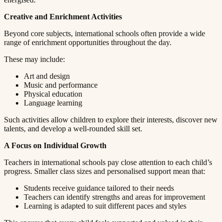
Creative and Enrichment Activities​​​​‌ ‍ ​‍​‍‌‍ ‌ ​‍‌‍‍‌‌‍‌ ‌‍‍‌‌‍ ‍​‍​‍​ ‍‍​‍​‍‌ ​ ‌‍​‌‌‍ ‍‌‍‍‌‌ ‌​‌ ‍‌​‍ ‍‌‍‍‌‌‍ ​‍​‍​‍ ​​‍​‍‌‍‍​‌ ​‍‌‍‌‌‌‍‌‍​‍​‍​ ‍‍​‍​‍​‍ ‌ ​ ‌ ‌​‌ ‌‌‌‍‌​‌‍‍‌‌‍ ​‍ ‌‍‍‌‌‍ ‍‌ ‌​‌‍‌‌‌‍ ‍‌ ‌​​‍ ‌‍‌‌‌‍‌​‌‍‍‌‌ ‌​​‍ ‌‍ ‌‌‍ ‌‍‌​‌‍‌‌​ ‌‌ ​​‌ ​‍‌‍‌‌‌ ​ ‌‍‌‌‌‍ ‍‌ ‌​‌‍​‌‌ ‌​‌‍‍‌‌‍ ‌‍ ‍​ ‍ ‌‍‍‌‌‍‌​​ ‌​ ‌‍‌‍‌​​ ‌ ‌‍​ ​ ​‍‌‍‌‍​ ‍‌​ ​‍​‍ ‌​ ‌‍​ ‌ ​ ​‌​ ‌‌​‍ ‌​ ‌​​ ​‌‌‍‌‌​ ​‍​‍ ‌​ ‍​​ ‌ ‌‍‌‌​ ‌‌​‍ ‌‌‍‌‍‌‍‌‌‌‍‌‍‌‍​‍​ ‍‌‌‍​‍​ ​​​ ‌ ‌‍‌‌‌‍​ ​ ‍​​ ‌‍​ ‍ ‌ ‌​‌ ‍‌‌ ​​‌‍‌‌​ ‌‌‍ ‍‌‍‌‌‌ ‌ ‌ ​ ​ ‍ ‌ ​​‌‍​‌‌ ‌​‌‍‍​​ ‌‌‍​ ‌‍ ‌‍ ‍‌ ‌​‌‍‌‌‌‍ ‍‌ ‌​​‍‌‌​ ‌‌‌​​‍‌‌ ‌‍‍ ‌‍‌‌‌ ‍‌​‍‌‌​ ​ ‌​‌​​‍‌‌​ ​ ‌​‌​​‍‌‌​ ​‍​ ​‍​ ​ ‌‍​ ​ ​‌​ ‍​‌‍‌‍​ ‌​​ ‍‌​ ‍​​ ‌ ​ ‌ ​ ‍​‌‍‌‌​‍‌‌​ ​‍​ ​‍​‍‌‌​ ‌‌‌​‌​​‍ ‍‌‍​ ‌‍‍​‌‍‍‌‌‍ ​‌‍‌​‌ ​‍‌‍‌‌‌‍ ‍​‍‌‌​ ‌‌‌​​‍‌‌ ‌‍‍ ‌‍‌‌‌ ‍‌​‍‌‌​ ​ ‌​‌​​‍‌‌​ ​ ‌​‌​​‍‌‌​ ​‍​ ​‍‌‍‌‌‌‍‌‌‌‍‌​​ ‌‍​ ​ ​ ‌​‌‍‌​‌‍‌‍‌‍​ ​ ‍‌​ ‌‍‌‍‌‍​‍‌‌​ ​‍​ ​‍​‍‌‌​ ‌‌‌​‌​​‍ ‍‌ ‌​‌‍‌‌‌ ‍​‌ ‌​​ ‌‍​‍‌‍​‌‌ ​ ‌‍‌‌‌‌‌‌‌ ​‍‌‍ ​​ ‌​‍‌‌​ ​‍‌​‌‍‌ ​ ‌ ‌​‌ ‌‌‌‍‌​‌‍‍‌‌‍ ​‍‌‍‌‍‍‌‌‍‌​​ ‌​ ‌‍‌‍‌​​ ‌ ‌‍​ ​ ​‍‌‍‌‍​ ‍‌​ ​‍​‍ ‌​ ‌‍​ ‌ ​ ​‌​ ‌‌​‍ ‌​ ‌​​ ​‌‌‍‌‌​ ​‍​‍ ‌​ ‍​​ ‌ ‌‍‌‌​ ‌‌​‍ ‌‌‍‌‍‌‍‌‌‌‍‌‍‌‍​‍​ ‍‌‌‍​‍​ ​​​ ‌ ‌‍‌‌‌‍​ ​ ‍​​ ‌‍​‍‌‍‌ ‌​‌ ‍‌‌ ​​‌‍‌‌​ ‌‌‍ ‍‌‍‌‌‌ ‌ ‌ ​ ​‍‌‍‌ ​​‌‍​‌‌ ‌​‌‍‍​​ ‌‌‍​ ‌‍ ‌‍ ‍‌ ‌​‌‍‌‌‌‍ ‍‌ ‌​​‍‌‌​ ‌‌‌​​‍‌‌ ‌‍‍ ‌‍‌‌‌ ‍‌​‍‌‌​ ​ ‌​‌​​‍‌‌​ ​ ‌​‌​​‍‌‌​ ​‍​ ​‍​ ​ ‌‍​ ​ ​‌​ ‍​‌‍‌‍​ ‌​​ ‍‌​ ‍​​ ‌ ​ ‌ ​ ‍​‌‍‌‌​‍‌‌​ ​‍​ ​‍​‍‌‌​ ‌‌‌​‌​​‍ ‍‌‍​ ‌‍‍​‌‍‍‌‌‍ ​‌‍‌​‌ ​‍‌‍‌‌‌‍ ‍​‍‌‌​ ‌‌‌​​‍‌‌ ‌‍‍ ‌‍‌‌‌ ‍‌​‍‌‌​ ​ ‌​‌​​‍‌‌​ ​ ‌​‌​​‍‌‌​ ​‍​ ​‍‌‍‌‌‌‍‌‌‌‍‌​​ ‌‍​ ​ ​ ‌​‌‍‌​‌‍‌‍‌‍​ ​ ‍‌​ ‌‍‌‍‌‍​‍‌‌​ ​‍​ ​‍​‍‌‌​ ‌‌‌​‌​​‍ ‍‌ ‌​‌‍‌‌‌ ‍​‌ ‌​​‍‌‍‌ ​​‌‍‌‌‌ ​‍‌ ​ ‌ ​​‌‍‌‌‌‍​ ‌ ‌​‌‍‍‌‌ ‌‍‌‍‌‌​ ‌‌ ​​‌ ‌‌‌‍​‍‌‍ ​‌‍‍‌‌ ​ ‌‍‍​‌‍‌‌‌‍‌​​‍​‍‌ ‌
Beyond core subjects, international schools often provide a wide
range of enrichment opportunities throughout the day.​​​​‌ ‍ ​‍​‍‌‍ ‌ ​‍‌‍‍‌‌‍‌ ‌‍‍‌‌‍ ‍​‍​‍​ ‍‍​‍​‍‌ ​ ‌‍​‌‌‍ ‍‌‍‍‌‌ ‌​‌ ‍‌​‍ ‍‌‍‍‌‌‍ ​‍​‍​‍ ​​‍​‍‌‍‍​‌ ​‍‌‍‌‌‌‍‌‍​‍​‍​ ‍‍​‍​‍​‍ ‌ ​ ‌ ‌​‌ ‌‌‌‍‌​‌‍‍‌‌‍ ​‍ ‌‍‍‌‌‍ ‍‌ ‌​‌‍‌‌‌‍ ‍‌ ‌​​‍ ‌‍‌‌‌‍‌​‌‍‍‌‌ ‌​​‍ ‌‍ ‌‌‍ ‌‍‌​‌‍‌‌​ ‌‌ ​​‌ ​‍‌‍‌‌‌ ​ ‌‍‌‌‌‍ ‍‌ ‌​‌‍​‌‌ ‌​‌‍‍‌‌‍ ‌‍ ‍​ ‍ ‌‍‍‌‌‍‌​​ ‌​ ‌‍‌‍‌​​ ‌ ‌‍​ ​ ​‍‌‍‌‍​ ‍‌​ ​‍​‍ ‌​ ‌‍​ ‌ ​ ​‌​ ‌‌​‍ ‌​ ‌​​ ​‌‌‍‌‌​ ​‍​‍ ‌​ ‍​​ ‌ ‌‍‌‌​ ‌‌​‍ ‌‌‍‌‍‌‍‌‌‌‍‌‍‌‍​‍​ ‍‌‌‍​‍​ ​​​ ‌ ‌‍‌‌‌‍​ ​ ‍​​ ‌‍​ ‍ ‌ ‌​‌ ‍‌‌ ​​‌‍‌‌​ ‌‌‍ ‍‌‍‌‌‌ ‌ ‌ ​ ​ ‍ ‌ ​​‌‍​‌‌ ‌​‌‍‍​​ ‌‌‍​ ‌‍ ‌‍ ‍‌ ‌​‌‍‌‌‌‍ ‍‌ ‌​​‍‌‌​ ‌‌‌​​‍‌‌ ‌‍‍ ‌‍‌‌‌ ‍‌​‍‌‌​ ​ ‌​‌​​‍‌‌​ ​ ‌​‌​​‍‌‌​ ​‍​ ​‍​ ‍‌​ ​​‌‍‌‌​ ​ ​ ‌‌​ ​​​ ​‌​ ​​‌‍‌‍‌‍‌​​ ‍​​ ​​​‍‌‌​ ​‍​ ​‍​‍‌‌​ ‌‌‌​‌​​‍ ‍‌‍​ ‌‍‍​‌‍‍‌‌‍ ​‌‍‌​‌ ​‍‌‍‌‌‌‍ ‍​‍‌‌​ ‌‌‌​​‍‌‌ ‌‍‍ ‌‍‌‌‌ ‍‌​‍‌‌​ ​ ‌​‌​​‍‌‌​ ​ ‌​‌​​‍‌‌​ ​‍​ ​‍​ ‌‍‌‍​ ​ ‍​​ ‌​​ ‌‍​ ‌‍​ ‍​‌‍​‌​ ​ ‌‍​ ​ ‌​​ ‌ ​‍‌‌​ ​‍​ ​‍​‍‌‌​ ‌‌‌​‌​​‍ ‍‌ ‌​‌‍‌‌‌ ‍​‌ ‌​​ ‌‍​‍‌‍​‌‌ ​ ‌‍‌‌‌‌‌‌‌ ​‍‌‍ ​​ ‌​‍‌‌​ ​‍‌​‌‍‌ ​ ‌ ‌​‌ ‌‌‌‍‌​‌‍‍‌‌‍ ​‍‌‍‌‍‍‌‌‍‌​​ ‌​ ‌‍‌‍‌​​ ‌ ‌‍​ ​ ​‍‌‍‌‍​ ‍‌​ ​‍​‍ ‌​ ‌‍​ ‌ ​ ​‌​ ‌‌​‍ ‌​ ‌​​ ​‌‌‍‌‌​ ​‍​‍ ‌​ ‍​​ ‌ ‌‍‌‌​ ‌‌​‍ ‌‌‍‌‍‌‍‌‌‌‍‌‍‌‍​‍​ ‍‌‌‍​‍​ ​​​ ‌ ‌‍‌‌‌‍​ ​ ‍​​ ‌‍​‍‌‍‌ ‌​‌ ‍‌‌ ​​‌‍‌‌​ ‌‌‍ ‍‌‍‌‌‌ ‌ ‌ ​ ​‍‌‍‌ ​​‌‍​‌‌ ‌​‌‍‍​​ ‌‌‍​ ‌‍ ‌‍ ‍‌ ‌​‌‍‌‌‌‍ ‍‌ ‌​​‍‌‌​ ‌‌‌​​‍‌‌ ‌‍‍ ‌‍‌‌‌ ‍‌​‍‌‌​ ​ ‌​‌​​‍‌‌​ ​ ‌​‌​​‍‌‌​ ​‍​ ​‍​ ‍‌​ ​​‌‍‌‌​ ​ ​ ‌‌​ ​​​ ​‌​ ​​‌‍‌‍‌‍‌​​ ‍​​ ​​​‍‌‌​ ​‍​ ​‍​‍‌‌​ ‌‌‌​‌​​‍ ‍‌‍​ ‌‍‍​‌‍‍‌‌‍ ​‌‍‌​‌ ​‍‌‍‌‌‌‍ ‍​‍‌‌​ ‌‌‌​​‍‌‌ ‌‍‍ ‌‍‌‌‌ ‍‌​‍‌‌​ ​ ‌​‌​​‍‌‌​ ​ ‌​‌​​‍‌‌​ ​‍​ ​‍​ ‌‍‌‍​ ​ ‍​​ ‌​​ ‌‍​ ‌‍​ ‍​‌‍​‌​ ​ ‌‍​ ​ ‌​​ ‌ ​‍‌‌​ ​‍​ ​‍​‍‌‌​ ‌‌‌​‌​​‍ ‍‌ ‌​‌‍‌‌‌ ‍​‌ ‌​​‍‌‍‌ ​​‌‍‌‌‌ ​‍‌ ​ ‌ ​​‌‍‌‌‌‍​ ‌ ‌​‌‍‍‌‌ ‌‍‌‍‌‌​ ‌‌ ​​‌ ‌‌‌‍​‍‌‍ ​‌‍‍‌‌ ​ ‌‍‍​‌‍‌‌‌‍‌​​‍​‍‌ ‌
These may include:​​​​‌ ‍ ​‍​‍‌‍ ‌ ​‍‌‍‍‌‌‍‌ ‌‍‍‌‌‍ ‍​‍​‍​ ‍‍​‍​‍‌ ​ ‌‍​‌‌‍ ‍‌‍‍‌‌ ‌​‌ ‍‌​‍ ‍‌‍‍‌‌‍ ​‍​‍​‍ ​​‍​‍‌‍‍​‌ ​‍‌‍‌‌‌‍‌‍​‍​‍​ ‍‍​‍​‍​‍ ‌ ​ ‌ ‌​‌ ‌‌‌‍‌​‌‍‍‌‌‍ ​‍ ‌‍‍‌‌‍ ‍‌ ‌​‌‍‌‌‌‍ ‍‌ ‌​​‍ ‌‍‌‌‌‍‌​‌‍‍‌‌ ‌​​‍ ‌‍ ‌‌‍ ‌‍‌​‌‍‌‌​ ‌‌ ​​‌ ​‍‌‍‌‌‌ ​ ‌‍‌‌‌‍ ‍‌ ‌​‌‍​‌‌ ‌​‌‍‍‌‌‍ ‌‍ ‍​ ‍ ‌‍‍‌‌‍‌​​ ‌​ ‌‍‌‍‌​​ ‌ ‌‍​ ​ ​‍‌‍‌‍​ ‍‌​ ​‍​‍ ‌​ ‌‍​ ‌ ​ ​‌​ ‌‌​‍ ‌​ ‌​​ ​‌‌‍‌‌​ ​‍​‍ ‌​ ‍​​ ‌ ‌‍‌‌​ ‌‌​‍ ‌‌‍‌‍‌‍‌‌‌‍‌‍‌‍​‍​ ‍‌‌‍​‍​ ​​​ ‌ ‌‍‌‌‌‍​ ​ ‍​​ ‌‍​ ‍ ‌ ‌​‌ ‍‌‌ ​​‌‍‌‌​ ‌‌‍ ‍‌‍‌‌‌ ‌ ‌ ​ ​ ‍ ‌ ​​‌‍​‌‌ ‌​‌‍‍​​ ‌‌‍​ ‌‍ ‌‍ ‍‌ ‌​‌‍‌‌‌‍ ‍‌ ‌​​‍‌‌​ ‌‌‌​​‍‌‌ ‌‍‍ ‌‍‌‌‌ ‍‌​‍‌‌​ ​ ‌​‌​​‍‌‌​ ​ ‌​‌​​‍‌‌​ ​‍​ ​‍​ ​‌‌‍​‌​ ‌​‌‍​‍​ ‍‌​ ‌‍‌‍​‌‌‍​ ‌‍‌​​ ‌‍‌‍​‌​ ‌‌​‍‌‌​ ​‍​ ​‍​‍‌‌​ ‌‌‌​‌​​‍ ‍‌‍​ ‌‍‍​‌‍‍‌‌‍ ​‌‍‌​‌ ​‍‌‍‌‌‌‍ ‍​‍‌‌​ ‌‌‌​​‍‌‌ ‌‍‍ ‌‍‌‌‌ ‍‌​‍‌‌​ ​ ‌​‌​​‍‌‌​ ​ ‌​‌​​‍‌‌​ ​‍​ ​‍‌‍‌‌​ ​ ​ ‌​‌‍‌‍​ ​​​ ​​‌‍‌​​ ​‍​ ​‌​ ‌‌​ ‌‍​ ‌‍​‍‌‌​ ​‍​ ​‍​‍‌‌​ ‌‌‌​‌​​‍ ‍‌ ‌​‌‍‌‌‌ ‍​‌ ‌​​ ‌‍​‍‌‍​‌‌ ​ ‌‍‌‌‌‌‌‌‌ ​‍‌‍ ​​ ‌​‍‌‌​ ​‍‌​‌‍‌ ​ ‌ ‌​‌ ‌‌‌‍‌​‌‍‍‌‌‍ ​‍‌‍‌‍‍‌‌‍‌​​ ‌​ ‌‍‌‍‌​​ ‌ ‌‍​ ​ ​‍‌‍‌‍​ ‍‌​ ​‍​‍ ‌​ ‌‍​ ‌ ​ ​‌​ ‌‌​‍ ‌​ ‌​​ ​‌‌‍‌‌​ ​‍​‍ ‌​ ‍​​ ‌ ‌‍‌‌​ ‌‌​‍ ‌‌‍‌‍‌‍‌‌‌‍‌‍‌‍​‍​ ‍‌‌‍​‍​ ​​​ ‌ ‌‍‌‌‌‍​ ​ ‍​​ ‌‍​‍‌‍‌ ‌​‌ ‍‌‌ ​​‌‍‌‌​ ‌‌‍ ‍‌‍‌‌‌ ‌ ‌ ​ ​‍‌‍‌ ​​‌‍​‌‌ ‌​‌‍‍​​ ‌‌‍​ ‌‍ ‌‍ ‍‌ ‌​‌‍‌‌‌‍ ‍‌ ‌​​‍‌‌​ ‌‌‌​​‍‌‌ ‌‍‍ ‌‍‌‌‌ ‍‌​‍‌‌​ ​ ‌​‌​​‍‌‌​ ​ ‌​‌​​‍‌‌​ ​‍​ ​‍​ ​‌‌‍​‌​ ‌​‌‍​‍​ ‍‌​ ‌‍‌‍​‌‌‍​ ‌‍‌​​ ‌‍‌‍​‌​ ‌‌​‍‌‌​ ​‍​ ​‍​‍‌‌​ ‌‌‌​‌​​‍ ‍‌‍​ ‌‍‍​‌‍‍‌‌‍ ​‌‍‌​‌ ​‍‌‍‌‌‌‍ ‍​‍‌‌​ ‌‌‌​​‍‌‌ ‌‍‍ ‌‍‌‌‌ ‍‌​‍‌‌​ ​ ‌​‌​​‍‌‌​ ​ ‌​‌​​‍‌‌​ ​‍​ ​‍‌‍‌‌​ ​ ​ ‌​‌‍‌‍​ ​​​ ​​‌‍‌​​ ​‍​ ​‌​ ‌‌​ ‌‍​ ‌‍​‍‌‌​ ​‍​ ​‍​‍‌‌​ ‌‌‌​‌​​‍ ‍‌ ‌​‌‍‌‌‌ ‍​‌ ‌​​‍‌‍‌ ​​‌‍‌‌‌ ​‍‌ ​ ‌ ​​‌‍‌‌‌‍​ ‌ ‌​‌‍‍‌‌ ‌‍‌‍‌‌​ ‌‌ ​​‌ ‌‌‌‍​‍‌‍ ​‌‍‍‌‌ ​ ‌‍‍​‌‍‌‌‌‍‌​​‍​‍‌ ‌
Art and design​​​​‌ ‍ ​‍​‍‌‍ ‌ ​‍‌‍‍‌‌‍‌ ‌‍‍‌‌‍ ‍​‍​‍​ ‍‍​‍​‍‌ ​ ‌‍​‌‌‍ ‍‌‍‍‌‌ ‌​‌ ‍‌​‍ ‍‌‍‍‌‌‍ ​‍​‍​‍ ​​‍​‍‌‍‍​‌ ​‍‌‍‌‌‌‍‌‍​‍​‍​ ‍‍​‍​‍​‍ ‌ ​ ‌ ‌​‌ ‌‌‌‍‌​‌‍‍‌‌‍ ​‍ ‌‍‍‌‌‍ ‍‌ ‌​‌‍‌‌‌‍ ‍‌ ‌​​‍ ‌‍‌‌‌‍‌​‌‍‍‌‌ ‌​​‍ ‌‍ ‌‌‍ ‌‍‌​‌‍‌‌​ ‌‌ ​​‌ ​‍‌‍‌‌‌ ​ ‌‍‌‌‌‍ ‍‌ ‌​‌‍​‌‌ ‌​‌‍‍‌‌‍ ‌‍ ‍​ ‍ ‌‍‍‌‌‍‌​​ ‌​ ‌‍‌‍‌​​ ‌ ‌‍​ ​ ​‍‌‍‌‍​ ‍‌​ ​‍​‍ ‌​ ‌‍​ ‌ ​ ​‌​ ‌‌​‍ ‌​ ‌​​ ​‌‌‍‌‌​ ​‍​‍ ‌​ ‍​​ ‌ ‌‍‌‌​ ‌‌​‍ ‌‌‍‌‍‌‍‌‌‌‍‌‍‌‍​‍​ ‍‌‌‍​‍​ ​​​ ‌ ‌‍‌‌‌‍​ ​ ‍​​ ‌‍​ ‍ ‌ ‌​‌ ‍‌‌ ​​‌‍‌‌​ ‌‌‍ ‍‌‍‌‌‌ ‌ ‌ ​ ​ ‍ ‌ ​​‌‍​‌‌ ‌​‌‍‍​​ ‌‌‍​ ‌‍ ‌‍ ‍‌ ‌​‌‍‌‌‌‍ ‍‌ ‌​​‍‌‌​ ‌‌‌​​‍‌‌ ‌‍‍ ‌‍‌‌‌ ‍‌​‍‌‌​ ​ ‌​‌​​‍‌‌​ ​ ‌​‌​​‍‌‌​ ​‍​ ​‍​ ‌ ‌‍‌​​ ‌​​ ‍​​ ​‌​ ‍‌‌‍‌‌‌‍‌‌​ ​​‌‍‌‍‌‍‌​‌‍​‌​‍‌‌​ ​‍​ ​‍​‍‌‌​ ‌‌‌​‌​​‍ ‍‌‍​ ‌‍‍​‌‍‍‌‌‍ ​‌‍‌​‌ ​‍‌‍‌‌‌‍ ‍​‍‌‌​ ‌‌‌​​‍‌‌ ‌‍‍ ‌‍‌‌‌ ‍‌​‍‌‌​ ​ ‌​‌​​‍‌‌​ ​ ‌​‌​​‍‌‌​ ​‍​ ​‍‌‍‌​‌‍‌‍​ ‍‌​ ​ ​ ‌ ​ ​‍​ ​‌​ ​‌​ ‌ ​ ‌ ​ ‌‌‌‍‌‌​‍‌‌​ ​‍​ ​‍​‍‌‌​ ‌‌‌​‌​​‍ ‍‌ ‌​‌‍‌‌‌ ‍​‌ ‌​​ ‌‍​‍‌‍​‌‌ ​ ‌‍‌‌‌‌‌‌‌ ​‍‌‍ ​​ ‌​‍‌‌​ ​‍‌​‌‍‌ ​ ‌ ‌​‌ ‌‌‌‍‌​‌‍‍‌‌‍ ​‍‌‍‌‍‍‌‌‍‌​​ ‌​ ‌‍‌‍‌​​ ‌ ‌‍​ ​ ​‍‌‍‌‍​ ‍‌​ ​‍​‍ ‌​ ‌‍​ ‌ ​ ​‌​ ‌‌​‍ ‌​ ‌​​ ​‌‌‍‌‌​ ​‍​‍ ‌​ ‍​​ ‌ ‌‍‌‌​ ‌‌​‍ ‌‌‍‌‍‌‍‌‌‌‍‌‍‌‍​‍​ ‍‌‌‍​‍​ ​​​ ‌ ‌‍‌‌‌‍​ ​ ‍​​ ‌‍​‍‌‍‌ ‌​‌ ‍‌‌ ​​‌‍‌‌​ ‌‌‍ ‍‌‍‌‌‌ ‌ ‌ ​ ​‍‌‍‌ ​​‌‍​‌‌ ‌​‌‍‍​​ ‌‌‍​ ‌‍ ‌‍ ‍‌ ‌​‌‍‌‌‌‍ ‍‌ ‌​​‍‌‌​ ‌‌‌​​‍‌‌ ‌‍‍ ‌‍‌‌‌ ‍‌​‍‌‌​ ​ ‌​‌​​‍‌‌​ ​ ‌​‌​​‍‌‌​ ​‍​ ​‍​ ‌ ‌‍‌​​ ‌​​ ‍​​ ​‌​ ‍‌‌‍‌‌‌‍‌‌​ ​​‌‍‌‍‌‍‌​‌‍​‌​‍‌‌​ ​‍​ ​‍​‍‌‌​ ‌‌‌​‌​​‍ ‍‌‍​ ‌‍‍​‌‍‍‌‌‍ ​‌‍‌​‌ ​‍‌‍‌‌‌‍ ‍​‍‌‌​ ‌‌‌​​‍‌‌ ‌‍‍ ‌‍‌‌‌ ‍‌​‍‌‌​ ​ ‌​‌​​‍‌‌​ ​ ‌​‌​​‍‌‌​ ​‍​ ​‍‌‍‌​‌‍‌‍​ ‍‌​ ​ ​ ‌ ​ ​‍​ ​‌​ ​‌​ ‌ ​ ‌ ​ ‌‌‌‍‌‌​‍‌‌​ ​‍​ ​‍​‍‌‌​ ‌‌‌​‌​​‍ ‍‌ ‌​‌‍‌‌‌ ‍​‌ ‌​​‍‌‍‌ ​​‌‍‌‌‌ ​‍‌ ​ ‌ ​​‌‍‌‌‌‍​ ‌ ‌​‌‍‍‌‌ ‌‍‌‍‌‌​ ‌‌ ​​‌ ‌‌‌‍​‍‌‍ ​‌‍‍‌‌ ​ ‌‍‍​‌‍‌‌‌‍‌​​‍​‍‌ ‌
Music and performance​​​​‌ ‍ ​‍​‍‌‍ ‌ ​‍‌‍‍‌‌‍‌ ‌‍‍‌‌‍ ‍​‍​‍​ ‍‍​‍​‍‌ ​ ‌‍​‌‌‍ ‍‌‍‍‌‌ ‌​‌ ‍‌​‍ ‍‌‍‍‌‌‍ ​‍​‍​‍ ​​‍​‍‌‍‍​‌ ​‍‌‍‌‌‌‍‌‍​‍​‍​ ‍‍​‍​‍​‍ ‌ ​ ‌ ‌​‌ ‌‌‌‍‌​‌‍‍‌‌‍ ​‍ ‌‍‍‌‌‍ ‍‌ ‌​‌‍‌‌‌‍ ‍‌ ‌​​‍ ‌‍‌‌‌‍‌​‌‍‍‌‌ ‌​​‍ ‌‍ ‌‌‍ ‌‍‌​‌‍‌‌​ ‌‌ ​​‌ ​‍‌‍‌‌‌ ​ ‌‍‌‌‌‍ ‍‌ ‌​‌‍​‌‌ ‌​‌‍‍‌‌‍ ‌‍ ‍​ ‍ ‌‍‍‌‌‍‌​​ ‌​ ‌‍‌‍‌​​ ‌ ‌‍​ ​ ​‍‌‍‌‍​ ‍‌​ ​‍​‍ ‌​ ‌‍​ ‌ ​ ​‌​ ‌‌​‍ ‌​ ‌​​ ​‌‌‍‌‌​ ​‍​‍ ‌​ ‍​​ ‌ ‌‍‌‌​ ‌‌​‍ ‌‌‍‌‍‌‍‌‌‌‍‌‍‌‍​‍​ ‍‌‌‍​‍​ ​​​ ‌ ‌‍‌‌‌‍​ ​ ‍​​ ‌‍​ ‍ ‌ ‌​‌ ‍‌‌ ​​‌‍‌‌​ ‌‌‍ ‍‌‍‌‌‌ ‌ ‌ ​ ​ ‍ ‌ ​​‌‍​‌‌ ‌​‌‍‍​​ ‌‌‍​ ‌‍ ‌‍ ‍‌ ‌​‌‍‌‌‌‍ ‍‌ ‌​​‍‌‌​ ‌‌‌​​‍‌‌ ‌‍‍ ‌‍‌‌‌ ‍‌​‍‌‌​ ​ ‌​‌​​‍‌‌​ ​ ‌​‌​​‍‌‌​ ​‍​ ​‍​ ‌​‌‍‌‌‌‍‌‍‌‍​‌‌‍‌​​ ‌‌​ ‌​​ ​ ​ ‌ ​ ‌ ​ ​ ‌‍​‌​‍‌‌​ ​‍​ ​‍​‍‌‌​ ‌‌‌​‌​​‍ ‍‌‍​ ‌‍‍​‌‍‍‌‌‍ ​‌‍‌​‌ ​‍‌‍‌‌‌‍ ‍​‍‌‌​ ‌‌‌​​‍‌‌ ‌‍‍ ‌‍‌‌‌ ‍‌​‍‌‌​ ​ ‌​‌​​‍‌‌​ ​ ‌​‌​​‍‌‌​ ​‍​ ​‍​ ‍‌​ ​‍‌‍​ ‌‍‌​​ ‍​‌‍‌‍‌‍‌‍​ ‌‌​ ‌‍​ ‍​‌‍​‌​ ​​​‍‌‌​ ​‍​ ​‍​‍‌‌​ ‌‌‌​‌​​‍ ‍‌ ‌​‌‍‌‌‌ ‍​‌ ‌​​ ‌‍​‍‌‍​‌‌ ​ ‌‍‌‌‌‌‌‌‌ ​‍‌‍ ​​ ‌​‍‌‌​ ​‍‌​‌‍‌ ​ ‌ ‌​‌ ‌‌‌‍‌​‌‍‍‌‌‍ ​‍‌‍‌‍‍‌‌‍‌​​ ‌​ ‌‍‌‍‌​​ ‌ ‌‍​ ​ ​‍‌‍‌‍​ ‍‌​ ​‍​‍ ‌​ ‌‍​ ‌ ​ ​‌​ ‌‌​‍ ‌​ ‌​​ ​‌‌‍‌‌​ ​‍​‍ ‌​ ‍​​ ‌ ‌‍‌‌​ ‌‌​‍ ‌‌‍‌‍‌‍‌‌‌‍‌‍‌‍​‍​ ‍‌‌‍​‍​ ​​​ ‌ ‌‍‌‌‌‍​ ​ ‍​​ ‌‍​‍‌‍‌ ‌​‌ ‍‌‌ ​​‌‍‌‌​ ‌‌‍ ‍‌‍‌‌‌ ‌ ‌ ​ ​‍‌‍‌ ​​‌‍​‌‌ ‌​‌‍‍​​ ‌‌‍​ ‌‍ ‌‍ ‍‌ ‌​‌‍‌‌‌‍ ‍‌ ‌​​‍‌‌​ ‌‌‌​​‍‌‌ ‌‍‍ ‌‍‌‌‌ ‍‌​‍‌‌​ ​ ‌​‌​​‍‌‌​ ​ ‌​‌​​‍‌‌​ ​‍​ ​‍​ ‌​‌‍‌‌‌‍‌‍‌‍​‌‌‍‌​​ ‌‌​ ‌​​ ​ ​ ‌ ​ ‌ ​ ​ ‌‍​‌​‍‌‌​ ​‍​ ​‍​‍‌‌​ ‌‌‌​‌​​‍ ‍‌‍​ ‌‍‍​‌‍‍‌‌‍ ​‌‍‌​‌ ​‍‌‍‌‌‌‍ ‍​‍‌‌​ ‌‌‌​​‍‌‌ ‌‍‍ ‌‍‌‌‌ ‍‌​‍‌‌​ ​ ‌​‌​​‍‌‌​ ​ ‌​‌​​‍‌‌​ ​‍​ ​‍​ ‍‌​ ​‍‌‍​ ‌‍‌​​ ‍​‌‍‌‍‌‍‌‍​ ‌‌​ ‌‍​ ‍​‌‍​‌​ ​​​‍‌‌​ ​‍​ ​‍​‍‌‌​ ‌‌‌​‌​​‍ ‍‌ ‌​‌‍‌‌‌ ‍​‌ ‌​​‍‌‍‌ ​​‌‍‌‌‌ ​‍‌ ​ ‌ ​​‌‍‌‌‌‍​ ‌ ‌​‌‍‍‌‌ ‌‍‌‍‌‌​ ‌‌ ​​‌ ‌‌‌‍​‍‌‍ ​‌‍‍‌‌ ​ ‌‍‍​‌‍‌‌‌‍‌​​‍​‍‌ ‌
Physical education​​​​‌ ‍ ​‍​‍‌‍ ‌ ​‍‌‍‍‌‌‍‌ ‌‍‍‌‌‍ ‍​‍​‍​ ‍‍​‍​‍‌ ​ ‌‍​‌‌‍ ‍‌‍‍‌‌ ‌​‌ ‍‌​‍ ‍‌‍‍‌‌‍ ​‍​‍​‍ ​​‍​‍‌‍‍​‌ ​‍‌‍‌‌‌‍‌‍​‍​‍​ ‍‍​‍​‍​‍ ‌ ​ ‌ ‌​‌ ‌‌‌‍‌​‌‍‍‌‌‍ ​‍ ‌‍‍‌‌‍ ‍‌ ‌​‌‍‌‌‌‍ ‍‌ ‌​​‍ ‌‍‌‌‌‍‌​‌‍‍‌‌ ‌​​‍ ‌‍ ‌‌‍ ‌‍‌​‌‍‌‌​ ‌‌ ​​‌ ​‍‌‍‌‌‌ ​ ‌‍‌‌‌‍ ‍‌ ‌​‌‍​‌‌ ‌​‌‍‍‌‌‍ ‌‍ ‍​ ‍ ‌‍‍‌‌‍‌​​ ‌​ ‌‍‌‍‌​​ ‌ ‌‍​ ​ ​‍‌‍‌‍​ ‍‌​ ​‍​‍ ‌​ ‌‍​ ‌ ​ ​‌​ ‌‌​‍ ‌​ ‌​​ ​‌‌‍‌‌​ ​‍​‍ ‌​ ‍​​ ‌ ‌‍‌‌​ ‌‌​‍ ‌‌‍‌‍‌‍‌‌‌‍‌‍‌‍​‍​ ‍‌‌‍​‍​ ​​​ ‌ ‌‍‌‌‌‍​ ​ ‍​​ ‌‍​ ‍ ‌ ‌​‌ ‍‌‌ ​​‌‍‌‌​ ‌‌‍ ‍‌‍‌‌‌ ‌ ‌ ​ ​ ‍ ‌ ​​‌‍​‌‌ ‌​‌‍‍​​ ‌‌‍​ ‌‍ ‌‍ ‍‌ ‌​‌‍‌‌‌‍ ‍‌ ‌​​‍‌‌​ ‌‌‌​​‍‌‌ ‌‍‍ ‌‍‌‌‌ ‍‌​‍‌‌​ ​ ‌​‌​​‍‌‌​ ​ ‌​‌​​‍‌‌​ ​‍​ ​‍‌‍‌​​ ​‍‌‍​‍​ ​‍​ ‍​​ ​​​ ​‍​ ‌‌‌‍‌‍‌‍​‍​ ‌​‌‍‌​​‍‌‌​ ​‍​ ​‍​‍‌‌​ ‌‌‌​‌​​‍ ‍‌‍​ ‌‍‍​‌‍‍‌‌‍ ​‌‍‌​‌ ​‍‌‍‌‌‌‍ ‍​‍‌‌​ ‌‌‌​​‍‌‌ ‌‍‍ ‌‍‌‌‌ ‍‌​‍‌‌​ ​ ‌​‌​​‍‌‌​ ​ ‌​‌​​‍‌‌​ ​‍​ ​‍‌‍​‍‌‍​‍‌‍​ ​ ​‍‌‍​‌​ ‌​‌‍‌‍​ ‌‍​ ​‍​ ‌ ‌‍‌‌‌‍​ ​‍‌‌​ ​‍​ ​‍​‍‌‌​ ‌‌‌​‌​​‍ ‍‌ ‌​‌‍‌‌‌ ‍​‌ ‌​​ ‌‍​‍‌‍​‌‌ ​ ‌‍‌‌‌‌‌‌‌ ​‍‌‍ ​​ ‌​‍‌‌​ ​‍‌​‌‍‌ ​ ‌ ‌​‌ ‌‌‌‍‌​‌‍‍‌‌‍ ​‍‌‍‌‍‍‌‌‍‌​​ ‌​ ‌‍‌‍‌​​ ‌ ‌‍​ ​ ​‍‌‍‌‍​ ‍‌​ ​‍​‍ ‌​ ‌‍​ ‌ ​ ​‌​ ‌‌​‍ ‌​ ‌​​ ​‌‌‍‌‌​ ​‍​‍ ‌​ ‍​​ ‌ ‌‍‌‌​ ‌‌​‍ ‌‌‍‌‍‌‍‌‌‌‍‌‍‌‍​‍​ ‍‌‌‍​‍​ ​​​ ‌ ‌‍‌‌‌‍​ ​ ‍​​ ‌‍​‍‌‍‌ ‌​‌ ‍‌‌ ​​‌‍‌‌​ ‌‌‍ ‍‌‍‌‌‌ ‌ ‌ ​ ​‍‌‍‌ ​​‌‍​‌‌ ‌​‌‍‍​​ ‌‌‍​ ‌‍ ‌‍ ‍‌ ‌​‌‍‌‌‌‍ ‍‌ ‌​​‍‌‌​ ‌‌‌​​‍‌‌ ‌‍‍ ‌‍‌‌‌ ‍‌​‍‌‌​ ​ ‌​‌​​‍‌‌​ ​ ‌​‌​​‍‌‌​ ​‍​ ​‍‌‍‌​​ ​‍‌‍​‍​ ​‍​ ‍​​ ​​​ ​‍​ ‌‌‌‍‌‍‌‍​‍​ ‌​‌‍‌​​‍‌‌​ ​‍​ ​‍​‍‌‌​ ‌‌‌​‌​​‍ ‍‌‍​ ‌‍‍​‌‍‍‌‌‍ ​‌‍‌​‌ ​‍‌‍‌‌‌‍ ‍​‍‌‌​ ‌‌‌​​‍‌‌ ‌‍‍ ‌‍‌‌‌ ‍‌​‍‌‌​ ​ ‌​‌​​‍‌‌​ ​ ‌​‌​​‍‌‌​ ​‍​ ​‍‌‍​‍‌‍​‍‌‍​ ​ ​‍‌‍​‌​ ‌​‌‍‌‍​ ‌‍​ ​‍​ ‌ ‌‍‌‌‌‍​ ​‍‌‌​ ​‍​ ​‍​‍‌‌​ ‌‌‌​‌​​‍ ‍‌ ‌​‌‍‌‌‌ ‍​‌ ‌​​‍‌‍‌ ​​‌‍‌‌‌ ​‍‌ ​ ‌ ​​‌‍‌‌‌‍​ ‌ ‌​‌‍‍‌‌ ‌‍‌‍‌‌​ ‌‌ ​​‌ ‌‌‌‍​‍‌‍ ​‌‍‍‌‌ ​ ‌‍‍​‌‍‌‌‌‍‌​​‍​‍‌ ‌
Language learning​​​​‌ ‍ ​‍​‍‌‍ ‌ ​‍‌‍‍‌‌‍‌ ‌‍‍‌‌‍ ‍​‍​‍​ ‍‍​‍​‍‌ ​ ‌‍​‌‌‍ ‍‌‍‍‌‌ ‌​‌ ‍‌​‍ ‍‌‍‍‌‌‍ ​‍​‍​‍ ​​‍​‍‌‍‍​‌ ​‍‌‍‌‌‌‍‌‍​‍​‍​ ‍‍​‍​‍​‍ ‌ ​ ‌ ‌​‌ ‌‌‌‍‌​‌‍‍‌‌‍ ​‍ ‌‍‍‌‌‍ ‍‌ ‌​‌‍‌‌‌‍ ‍‌ ‌​​‍ ‌‍‌‌‌‍‌​‌‍‍‌‌ ‌​​‍ ‌‍ ‌‌‍ ‌‍‌​‌‍‌‌​ ‌‌ ​​‌ ​‍‌‍‌‌‌ ​ ‌‍‌‌‌‍ ‍‌ ‌​‌‍​‌‌ ‌​‌‍‍‌‌‍ ‌‍ ‍​ ‍ ‌‍‍‌‌‍‌​​ ‌​ ‌‍‌‍‌​​ ‌ ‌‍​ ​ ​‍‌‍‌‍​ ‍‌​ ​‍​‍ ‌​ ‌‍​ ‌ ​ ​‌​ ‌‌​‍ ‌​ ‌​​ ​‌‌‍‌‌​ ​‍​‍ ‌​ ‍​​ ‌ ‌‍‌‌​ ‌‌​‍ ‌‌‍‌‍‌‍‌‌‌‍‌‍‌‍​‍​ ‍‌‌‍​‍​ ​​​ ‌ ‌‍‌‌‌‍​ ​ ‍​​ ‌‍​ ‍ ‌ ‌​‌ ‍‌‌ ​​‌‍‌‌​ ‌‌‍ ‍‌‍‌‌‌ ‌ ‌ ​ ​ ‍ ‌ ​​‌‍​‌‌ ‌​‌‍‍​​ ‌‌‍​ ‌‍ ‌‍ ‍‌ ‌​‌‍‌‌‌‍ ‍‌ ‌​​‍‌‌​ ‌‌‌​​‍‌‌ ‌‍‍ ‌‍‌‌‌ ‍‌​‍‌‌​ ​ ‌​‌​​‍‌‌​ ​ ‌​‌​​‍‌‌​ ​‍​ ​‍​ ‌‍​ ​​​ ​‌​ ‌​‌‍​‍​ ‌​​ ‌‌​ ​‍​ ‌ ​ ​‍​ ​ ​ ​​​‍‌‌​ ​‍​ ​‍​‍‌‌​ ‌‌‌​‌​​‍ ‍‌‍​ ‌‍‍​‌‍‍‌‌‍ ​‌‍‌​‌ ​‍‌‍‌‌‌‍ ‍​‍‌‌​ ‌‌‌​​‍‌‌ ‌‍‍ ‌‍‌‌‌ ‍‌​‍‌‌​ ​ ‌​‌​​‍‌‌​ ​ ‌​‌​​‍‌‌​ ​‍​ ​‍​ ​ ‌‍‌​‌‍‌‍​ ‌‌​ ​​​ ‌‌​ ‌ ​ ​‍​ ‌‍​ ​​‌‍​‌‌‍​ ​‍‌‌​ ​‍​ ​‍​‍‌‌​ ‌‌‌​‌​​‍ ‍‌ ‌​‌‍‌‌‌ ‍​‌ ‌​​ ‌‍​‍‌‍​‌‌ ​ ‌‍‌‌‌‌‌‌‌ ​‍‌‍ ​​ ‌​‍‌‌​ ​‍‌​‌‍‌ ​ ‌ ‌​‌ ‌‌‌‍‌​‌‍‍‌‌‍ ​‍‌‍‌‍‍‌‌‍‌​​ ‌​ ‌‍‌‍‌​​ ‌ ‌‍​ ​ ​‍‌‍‌‍​ ‍‌​ ​‍​‍ ‌​ ‌‍​ ‌ ​ ​‌​ ‌‌​‍ ‌​ ‌​​ ​‌‌‍‌‌​ ​‍​‍ ‌​ ‍​​ ‌ ‌‍‌‌​ ‌‌​‍ ‌‌‍‌‍‌‍‌‌‌‍‌‍‌‍​‍​ ‍‌‌‍​‍​ ​​​ ‌ ‌‍‌‌‌‍​ ​ ‍​​ ‌‍​‍‌‍‌ ‌​‌ ‍‌‌ ​​‌‍‌‌​ ‌‌‍ ‍‌‍‌‌‌ ‌ ‌ ​ ​‍‌‍‌ ​​‌‍​‌‌ ‌​‌‍‍​​ ‌‌‍​ ‌‍ ‌‍ ‍‌ ‌​‌‍‌‌‌‍ ‍‌ ‌​​‍‌‌​ ‌‌‌​​‍‌‌ ‌‍‍ ‌‍‌‌‌ ‍‌​‍‌‌​ ​ ‌​‌​​‍‌‌​ ​ ‌​‌​​‍‌‌​ ​‍​ ​‍​ ‌‍​ ​​​ ​‌​ ‌​‌‍​‍​ ‌​​ ‌‌​ ​‍​ ‌ ​ ​‍​ ​ ​ ​​​‍‌‌​ ​‍​ ​‍​‍‌‌​ ‌‌‌​‌​​‍ ‍‌‍​ ‌‍‍​‌‍‍‌‌‍ ​‌‍‌​‌ ​‍‌‍‌‌‌‍ ‍​‍‌‌​ ‌‌‌​​‍‌‌ ‌‍‍ ‌‍‌‌‌ ‍‌​‍‌‌​ ​ ‌​‌​​‍‌‌​ ​ ‌​‌​​‍‌‌​ ​‍​ ​‍​ ​ ‌‍‌​‌‍‌‍​ ‌‌​ ​​​ ‌‌​ ‌ ​ ​‍​ ‌‍​ ​​‌‍​‌‌‍​ ​‍‌‌​ ​‍​ ​‍​‍‌‌​ ‌‌‌​‌​​‍ ‍‌ ‌​‌‍‌‌‌ ‍​‌ ‌​​‍‌‍‌ ​​‌‍‌‌‌ ​‍‌ ​ ‌ ​​‌‍‌‌‌‍​ ‌ ‌​‌‍‍‌‌ ‌‍‌‍‌‌​ ‌‌ ​​‌ ‌‌‌‍​‍‌‍ ​‌‍‍‌‌ ​ ‌‍‍​‌‍‌‌‌‍‌​​‍​‍‌ ‌
Such activities allow children to explore their interests, discover new
talents, and develop a well-rounded skill set.​​​​‌ ‍ ​‍​‍‌‍ ‌ ​‍‌‍‍‌‌‍‌ ‌‍‍‌‌‍ ‍​‍​‍​ ‍‍​‍​‍‌ ​ ‌‍​‌‌‍ ‍‌‍‍‌‌ ‌​‌ ‍‌​‍ ‍‌‍‍‌‌‍ ​‍​‍​‍ ​​‍​‍‌‍‍​‌ ​‍‌‍‌‌‌‍‌‍​‍​‍​ ‍‍​‍​‍​‍ ‌ ​ ‌ ‌​‌ ‌‌‌‍‌​‌‍‍‌‌‍ ​‍ ‌‍‍‌‌‍ ‍‌ ‌​‌‍‌‌‌‍ ‍‌ ‌​​‍ ‌‍‌‌‌‍‌​‌‍‍‌‌ ‌​​‍ ‌‍ ‌‌‍ ‌‍‌​‌‍‌‌​ ‌‌ ​​‌ ​‍‌‍‌‌‌ ​ ‌‍‌‌‌‍ ‍‌ ‌​‌‍​‌‌ ‌​‌‍‍‌‌‍ ‌‍ ‍​ ‍ ‌‍‍‌‌‍‌​​ ‌​ ‌‍‌‍‌​​ ‌ ‌‍​ ​ ​‍‌‍‌‍​ ‍‌​ ​‍​‍ ‌​ ‌‍​ ‌ ​ ​‌​ ‌‌​‍ ‌​ ‌​​ ​‌‌‍‌‌​ ​‍​‍ ‌​ ‍​​ ‌ ‌‍‌‌​ ‌‌​‍ ‌‌‍‌‍‌‍‌‌‌‍‌‍‌‍​‍​ ‍‌‌‍​‍​ ​​​ ‌ ‌‍‌‌‌‍​ ​ ‍​​ ‌‍​ ‍ ‌ ‌​‌ ‍‌‌ ​​‌‍‌‌​ ‌‌‍ ‍‌‍‌‌‌ ‌ ‌ ​ ​ ‍ ‌ ​​‌‍​‌‌ ‌​‌‍‍​​ ‌‌‍​ ‌‍ ‌‍ ‍‌ ‌​‌‍‌‌‌‍ ‍‌ ‌​​‍‌‌​ ‌‌‌​​‍‌‌ ‌‍‍ ‌‍‌‌‌ ‍‌​‍‌‌​ ​ ‌​‌​​‍‌‌​ ​ ‌​‌​​‍‌‌​ ​‍​ ​‍​ ‌‍‌‍​ ​ ​‍​ ‌​‌‍​‍‌‍‌‍​ ​‌​ ​‌‌‍‌‌‌‍​ ‌‍​‌​ ‌‌​‍‌‌​ ​‍​ ​‍​‍‌‌​ ‌‌‌​‌​​‍ ‍‌‍​ ‌‍‍​‌‍‍‌‌‍ ​‌‍‌​‌ ​‍‌‍‌‌‌‍ ‍​‍‌‌​ ‌‌‌​​‍‌‌ ‌‍‍ ‌‍‌‌‌ ‍‌​‍‌‌​ ​ ‌​‌​​‍‌‌​ ​ ‌​‌​​‍‌‌​ ​‍​ ​‍‌‍​‍​ ‌‌​ ‌‍‌‍​‌‌‍​‌‌‍​ ‌‍​‍​ ‌ ​ ‌ ‌‍‌​‌‍​‌​ ‍​​‍‌‌​ ​‍​ ​‍​‍‌‌​ ‌‌‌​‌​​‍ ‍‌ ‌​‌‍‌‌‌ ‍​‌ ‌​​ ‌‍​‍‌‍​‌‌ ​ ‌‍‌‌‌‌‌‌‌ ​‍‌‍ ​​ ‌​‍‌‌​ ​‍‌​‌‍‌ ​ ‌ ‌​‌ ‌‌‌‍‌​‌‍‍‌‌‍ ​‍‌‍‌‍‍‌‌‍‌​​ ‌​ ‌‍‌‍‌​​ ‌ ‌‍​ ​ ​‍‌‍‌‍​ ‍‌​ ​‍​‍ ‌​ ‌‍​ ‌ ​ ​‌​ ‌‌​‍ ‌​ ‌​​ ​‌‌‍‌‌​ ​‍​‍ ‌​ ‍​​ ‌ ‌‍‌‌​ ‌‌​‍ ‌‌‍‌‍‌‍‌‌‌‍‌‍‌‍​‍​ ‍‌‌‍​‍​ ​​​ ‌ ‌‍‌‌‌‍​ ​ ‍​​ ‌‍​‍‌‍‌ ‌​‌ ‍‌‌ ​​‌‍‌‌​ ‌‌‍ ‍‌‍‌‌‌ ‌ ‌ ​ ​‍‌‍‌ ​​‌‍​‌‌ ‌​‌‍‍​​ ‌‌‍​ ‌‍ ‌‍ ‍‌ ‌​‌‍‌‌‌‍ ‍‌ ‌​​‍‌‌​ ‌‌‌​​‍‌‌ ‌‍‍ ‌‍‌‌‌ ‍‌​‍‌‌​ ​ ‌​‌​​‍‌‌​ ​ ‌​‌​​‍‌‌​ ​‍​ ​‍​ ‌‍‌‍​ ​ ​‍​ ‌​‌‍​‍‌‍‌‍​ ​‌​ ​‌‌‍‌‌‌‍​ ‌‍​‌​ ‌‌​‍‌‌​ ​‍​ ​‍​‍‌‌​ ‌‌‌​‌​​‍ ‍‌‍​ ‌‍‍​‌‍‍‌‌‍ ​‌‍‌​‌ ​‍‌‍‌‌‌‍ ‍​‍‌‌​ ‌‌‌​​‍‌‌ ‌‍‍ ‌‍‌‌‌ ‍‌​‍‌‌​ ​ ‌​‌​​‍‌‌​ ​ ‌​‌​​‍‌‌​ ​‍​ ​‍‌‍​‍​ ‌‌​ ‌‍‌‍​‌‌‍​‌‌‍​ ‌‍​‍​ ‌ ​ ‌ ‌‍‌​‌‍​‌​ ‍​​‍‌‌​ ​‍​ ​‍​‍‌‌​ ‌‌‌​‌​​‍ ‍‌ ‌​‌‍‌‌‌ ‍​‌ ‌​​‍‌‍‌ ​​‌‍‌‌‌ ​‍‌ ​ ‌ ​​‌‍‌‌‌‍​ ‌ ‌​‌‍‍‌‌ ‌‍‌‍‌‌​ ‌‌ ​​‌ ‌‌‌‍​‍‌‍ ​‌‍‍‌‌ ​ ‌‍‍​‌‍‌‌‌‍‌​​‍​‍‌ ‌
A Focus on Individual Growth​​​​‌ ‍ ​‍​‍‌‍ ‌ ​‍‌‍‍‌‌‍‌ ‌‍‍‌‌‍ ‍​‍​‍​ ‍‍​‍​‍‌ ​ ‌‍​‌‌‍ ‍‌‍‍‌‌ ‌​‌ ‍‌​‍ ‍‌‍‍‌‌‍ ​‍​‍​‍ ​​‍​‍‌‍‍​‌ ​‍‌‍‌‌‌‍‌‍​‍​‍​ ‍‍​‍​‍​‍ ‌ ​ ‌ ‌​‌ ‌‌‌‍‌​‌‍‍‌‌‍ ​‍ ‌‍‍‌‌‍ ‍‌ ‌​‌‍‌‌‌‍ ‍‌ ‌​​‍ ‌‍‌‌‌‍‌​‌‍‍‌‌ ‌​​‍ ‌‍ ‌‌‍ ‌‍‌​‌‍‌‌​ ‌‌ ​​‌ ​‍‌‍‌‌‌ ​ ‌‍‌‌‌‍ ‍‌ ‌​‌‍​‌‌ ‌​‌‍‍‌‌‍ ‌‍ ‍​ ‍ ‌‍‍‌‌‍‌​​ ‌​ ‌‍‌‍‌​​ ‌ ‌‍​ ​ ​‍‌‍‌‍​ ‍‌​ ​‍​‍ ‌​ ‌‍​ ‌ ​ ​‌​ ‌‌​‍ ‌​ ‌​​ ​‌‌‍‌‌​ ​‍​‍ ‌​ ‍​​ ‌ ‌‍‌‌​ ‌‌​‍ ‌‌‍‌‍‌‍‌‌‌‍‌‍‌‍​‍​ ‍‌‌‍​‍​ ​​​ ‌ ‌‍‌‌‌‍​ ​ ‍​​ ‌‍​ ‍ ‌ ‌​‌ ‍‌‌ ​​‌‍‌‌​ ‌‌‍ ‍‌‍‌‌‌ ‌ ‌ ​ ​ ‍ ‌ ​​‌‍​‌‌ ‌​‌‍‍​​ ‌‌‍​ ‌‍ ‌‍ ‍‌ ‌​‌‍‌‌‌‍ ‍‌ ‌​​‍‌‌​ ‌‌‌​​‍‌‌ ‌‍‍ ‌‍‌‌‌ ‍‌​‍‌‌​ ​ ‌​‌​​‍‌‌​ ​ ‌​‌​​‍‌‌​ ​‍​ ​‍​ ​‌‌‍‌​‌‍‌​‌‍​‍​ ‍‌​ ‍‌​ ​​​ ​ ‌‍​‍​ ​‍​ ‌ ‌‍‌‍​‍‌‌​ ​‍​ ​‍​‍‌‌​ ‌‌‌​‌​​‍ ‍‌‍​ ‌‍‍​‌‍‍‌‌‍ ​‌‍‌​‌ ​‍‌‍‌‌‌‍ ‍​‍‌‌​ ‌‌‌​​‍‌‌ ‌‍‍ ‌‍‌‌‌ ‍‌​‍‌‌​ ​ ‌​‌​​‍‌‌​ ​ ‌​‌​​‍‌‌​ ​‍​ ​‍​ ​‌​ ‍‌​ ‍​‌‍​‍​ ‌​​ ​‌​ ​ ‌‍​‍‌‍​ ​ ‍‌​ ‌​​ ‌​​‍‌‌​ ​‍​ ​‍​‍‌‌​ ‌‌‌​‌​​‍ ‍‌ ‌​‌‍‌‌‌ ‍​‌ ‌​​ ‌‍​‍‌‍​‌‌ ​ ‌‍‌‌‌‌‌‌‌ ​‍‌‍ ​​ ‌​‍‌‌​ ​‍‌​‌‍‌ ​ ‌ ‌​‌ ‌‌‌‍‌​‌‍‍‌‌‍ ​‍‌‍‌‍‍‌‌‍‌​​ ‌​ ‌‍‌‍‌​​ ‌ ‌‍​ ​ ​‍‌‍‌‍​ ‍‌​ ​‍​‍ ‌​ ‌‍​ ‌ ​ ​‌​ ‌‌​‍ ‌​ ‌​​ ​‌‌‍‌‌​ ​‍​‍ ‌​ ‍​​ ‌ ‌‍‌‌​ ‌‌​‍ ‌‌‍‌‍‌‍‌‌‌‍‌‍‌‍​‍​ ‍‌‌‍​‍​ ​​​ ‌ ‌‍‌‌‌‍​ ​ ‍​​ ‌‍​‍‌‍‌ ‌​‌ ‍‌‌ ​​‌‍‌‌​ ‌‌‍ ‍‌‍‌‌‌ ‌ ‌ ​ ​‍‌‍‌ ​​‌‍​‌‌ ‌​‌‍‍​​ ‌‌‍​ ‌‍ ‌‍ ‍‌ ‌​‌‍‌‌‌‍ ‍‌ ‌​​‍‌‌​ ‌‌‌​​‍‌‌ ‌‍‍ ‌‍‌‌‌ ‍‌​‍‌‌​ ​ ‌​‌​​‍‌‌​ ​ ‌​‌​​‍‌‌​ ​‍​ ​‍​ ​‌‌‍‌​‌‍‌​‌‍​‍​ ‍‌​ ‍‌​ ​​​ ​ ‌‍​‍​ ​‍​ ‌ ‌‍‌‍​‍‌‌​ ​‍​ ​‍​‍‌‌​ ‌‌‌​‌​​‍ ‍‌‍​ ‌‍‍​‌‍‍‌‌‍ ​‌‍‌​‌ ​‍‌‍‌‌‌‍ ‍​‍‌‌​ ‌‌‌​​‍‌‌ ‌‍‍ ‌‍‌‌‌ ‍‌​‍‌‌​ ​ ‌​‌​​‍‌‌​ ​ ‌​‌​​‍‌‌​ ​‍​ ​‍​ ​‌​ ‍‌​ ‍​‌‍​‍​ ‌​​ ​‌​ ​ ‌‍​‍‌‍​ ​ ‍‌​ ‌​​ ‌​​‍‌‌​ ​‍​ ​‍​‍‌‌​ ‌‌‌​‌​​‍ ‍‌ ‌​‌‍‌‌‌ ‍​‌ ‌​​‍‌‍‌ ​​‌‍‌‌‌ ​‍‌ ​ ‌ ​​‌‍‌‌‌‍​ ‌ ‌​‌‍‍‌‌ ‌‍‌‍‌‌​ ‌‌ ​​‌ ‌‌‌‍​‍‌‍ ​‌‍‍‌‌ ​ ‌‍‍​‌‍‌‌‌‍‌​​‍​‍‌ ‌
Teachers in international schools pay close attention to each child’s
progress. Smaller class sizes and personalised support mean that:​​​​‌ ‍ ​‍​‍‌‍ ‌ ​‍‌‍‍‌‌‍‌ ‌‍‍‌‌‍ ‍​‍​‍​ ‍‍​‍​‍‌ ​ ‌‍​‌‌‍ ‍‌‍‍‌‌ ‌​‌ ‍‌​‍ ‍‌‍‍‌‌‍ ​‍​‍​‍ ​​‍​‍‌‍‍​‌ ​‍‌‍‌‌‌‍‌‍​‍​‍​ ‍‍​‍​‍​‍ ‌ ​ ‌ ‌​‌ ‌‌‌‍‌​‌‍‍‌‌‍ ​‍ ‌‍‍‌‌‍ ‍‌ ‌​‌‍‌‌‌‍ ‍‌ ‌​​‍ ‌‍‌‌‌‍‌​‌‍‍‌‌ ‌​​‍ ‌‍ ‌‌‍ ‌‍‌​‌‍‌‌​ ‌‌ ​​‌ ​‍‌‍‌‌‌ ​ ‌‍‌‌‌‍ ‍‌ ‌​‌‍​‌‌ ‌​‌‍‍‌‌‍ ‌‍ ‍​ ‍ ‌‍‍‌‌‍‌​​ ‌​ ‌‍‌‍‌​​ ‌ ‌‍​ ​ ​‍‌‍‌‍​ ‍‌​ ​‍​‍ ‌​ ‌‍​ ‌ ​ ​‌​ ‌‌​‍ ‌​ ‌​​ ​‌‌‍‌‌​ ​‍​‍ ‌​ ‍​​ ‌ ‌‍‌‌​ ‌‌​‍ ‌‌‍‌‍‌‍‌‌‌‍‌‍‌‍​‍​ ‍‌‌‍​‍​ ​​​ ‌ ‌‍‌‌‌‍​ ​ ‍​​ ‌‍​ ‍ ‌ ‌​‌ ‍‌‌ ​​‌‍‌‌​ ‌‌‍ ‍‌‍‌‌‌ ‌ ‌ ​ ​ ‍ ‌ ​​‌‍​‌‌ ‌​‌‍‍​​ ‌‌‍​ ‌‍ ‌‍ ‍‌ ‌​‌‍‌‌‌‍ ‍‌ ‌​​‍‌‌​ ‌‌‌​​‍‌‌ ‌‍‍ ‌‍‌‌‌ ‍‌​‍‌‌​ ​ ‌​‌​​‍‌‌​ ​ ‌​‌​​‍‌‌​ ​‍​ ​‍​ ‌‍‌‍​‌‌‍‌‍​ ​‍​ ​‌‌‍‌‍‌‍‌‌‌‍‌​​ ‌‌​ ‌ ​ ‍‌​ ​ ​‍‌‌​ ​‍​ ​‍​‍‌‌​ ‌‌‌​‌​​‍ ‍‌‍​ ‌‍‍​‌‍‍‌‌‍ ​‌‍‌​‌ ​‍‌‍‌‌‌‍ ‍​‍‌‌​ ‌‌‌​​‍‌‌ ‌‍‍ ‌‍‌‌‌ ‍‌​‍‌‌​ ​ ‌​‌​​‍‌‌​ ​ ‌​‌​​‍‌‌​ ​‍​ ​‍​ ​‍‌‍​‍​ ​ ‌‍​‍​ ​ ​ ​‌​ ​‌​ ​‍​ ‍​​ ‌‌‌‍​‍‌‍‌​​‍‌‌​ ​‍​ ​‍​‍‌‌​ ‌‌‌​‌​​‍ ‍‌ ‌​‌‍‌‌‌ ‍​‌ ‌​​ ‌‍​‍‌‍​‌‌ ​ ‌‍‌‌‌‌‌‌‌ ​‍‌‍ ​​ ‌​‍‌‌​ ​‍‌​‌‍‌ ​ ‌ ‌​‌ ‌‌‌‍‌​‌‍‍‌‌‍ ​‍‌‍‌‍‍‌‌‍‌​​ ‌​ ‌‍‌‍‌​​ ‌ ‌‍​ ​ ​‍‌‍‌‍​ ‍‌​ ​‍​‍ ‌​ ‌‍​ ‌ ​ ​‌​ ‌‌​‍ ‌​ ‌​​ ​‌‌‍‌‌​ ​‍​‍ ‌​ ‍​​ ‌ ‌‍‌‌​ ‌‌​‍ ‌‌‍‌‍‌‍‌‌‌‍‌‍‌‍​‍​ ‍‌‌‍​‍​ ​​​ ‌ ‌‍‌‌‌‍​ ​ ‍​​ ‌‍​‍‌‍‌ ‌​‌ ‍‌‌ ​​‌‍‌‌​ ‌‌‍ ‍‌‍‌‌‌ ‌ ‌ ​ ​‍‌‍‌ ​​‌‍​‌‌ ‌​‌‍‍​​ ‌‌‍​ ‌‍ ‌‍ ‍‌ ‌​‌‍‌‌‌‍ ‍‌ ‌​​‍‌‌​ ‌‌‌​​‍‌‌ ‌‍‍ ‌‍‌‌‌ ‍‌​‍‌‌​ ​ ‌​‌​​‍‌‌​ ​ ‌​‌​​‍‌‌​ ​‍​ ​‍​ ‌‍‌‍​‌‌‍‌‍​ ​‍​ ​‌‌‍‌‍‌‍‌‌‌‍‌​​ ‌‌​ ‌ ​ ‍‌​ ​ ​‍‌‌​ ​‍​ ​‍​‍‌‌​ ‌‌‌​‌​​‍ ‍‌‍​ ‌‍‍​‌‍‍‌‌‍ ​‌‍‌​‌ ​‍‌‍‌‌‌‍ ‍​‍‌‌​ ‌‌‌​​‍‌‌ ‌‍‍ ‌‍‌‌‌ ‍‌​‍‌‌​ ​ ‌​‌​​‍‌‌​ ​ ‌​‌​​‍‌‌​ ​‍​ ​‍​ ​‍‌‍​‍​ ​ ‌‍​‍​ ​ ​ ​‌​ ​‌​ ​‍​ ‍​​ ‌‌‌‍​‍‌‍‌​​‍‌‌​ ​‍​ ​‍​‍‌‌​ ‌‌‌​‌​​‍ ‍‌ ‌​‌‍‌‌‌ ‍​‌ ‌​​‍‌‍‌ ​​‌‍‌‌‌ ​‍‌ ​ ‌ ​​‌‍‌‌‌‍​ ‌ ‌​‌‍‍‌‌ ‌‍‌‍‌‌​ ‌‌ ​​‌ ‌‌‌‍​‍‌‍ ​‌‍‍‌‌ ​ ‌‍‍​‌‍‌‌‌‍‌​​‍​‍‌ ‌
Students receive guidance tailored to their needs​​​​‌ ‍ ​‍​‍‌‍ ‌ ​‍‌‍‍‌‌‍‌ ‌‍‍‌‌‍ ‍​‍​‍​ ‍‍​‍​‍‌ ​ ‌‍​‌‌‍ ‍‌‍‍‌‌ ‌​‌ ‍‌​‍ ‍‌‍‍‌‌‍ ​‍​‍​‍ ​​‍​‍‌‍‍​‌ ​‍‌‍‌‌‌‍‌‍​‍​‍​ ‍‍​‍​‍​‍ ‌ ​ ‌ ‌​‌ ‌‌‌‍‌​‌‍‍‌‌‍ ​‍ ‌‍‍‌‌‍ ‍‌ ‌​‌‍‌‌‌‍ ‍‌ ‌​​‍ ‌‍‌‌‌‍‌​‌‍‍‌‌ ‌​​‍ ‌‍ ‌‌‍ ‌‍‌​‌‍‌‌​ ‌‌ ​​‌ ​‍‌‍‌‌‌ ​ ‌‍‌‌‌‍ ‍‌ ‌​‌‍​‌‌ ‌​‌‍‍‌‌‍ ‌‍ ‍​ ‍ ‌‍‍‌‌‍‌​​ ‌​ ‌‍‌‍‌​​ ‌ ‌‍​ ​ ​‍‌‍‌‍​ ‍‌​ ​‍​‍ ‌​ ‌‍​ ‌ ​ ​‌​ ‌‌​‍ ‌​ ‌​​ ​‌‌‍‌‌​ ​‍​‍ ‌​ ‍​​ ‌ ‌‍‌‌​ ‌‌​‍ ‌‌‍‌‍‌‍‌‌‌‍‌‍‌‍​‍​ ‍‌‌‍​‍​ ​​​ ‌ ‌‍‌‌‌‍​ ​ ‍​​ ‌‍​ ‍ ‌ ‌​‌ ‍‌‌ ​​‌‍‌‌​ ‌‌‍ ‍‌‍‌‌‌ ‌ ‌ ​ ​ ‍ ‌ ​​‌‍​‌‌ ‌​‌‍‍​​ ‌‌‍​ ‌‍ ‌‍ ‍‌ ‌​‌‍‌‌‌‍ ‍‌ ‌​​‍‌‌​ ‌‌‌​​‍‌‌ ‌‍‍ ‌‍‌‌‌ ‍‌​‍‌‌​ ​ ‌​‌​​‍‌‌​ ​ ‌​‌​​‍‌‌​ ​‍​ ​‍​ ‍​‌‍​‌​ ‌‌​ ‌​​ ​​​ ‍‌​ ​​​ ​‍‌‍‌‌​ ​​​ ‌ ‌‍‌​​‍‌‌​ ​‍​ ​‍​‍‌‌​ ‌‌‌​‌​​‍ ‍‌‍​ ‌‍‍​‌‍‍‌‌‍ ​‌‍‌​‌ ​‍‌‍‌‌‌‍ ‍​‍‌‌​ ‌‌‌​​‍‌‌ ‌‍‍ ‌‍‌‌‌ ‍‌​‍‌‌​ ​ ‌​‌​​‍‌‌​ ​ ‌​‌​​‍‌‌​ ​‍​ ​‍‌‍‌‍‌‍​‍‌‍​‌​ ‌​​ ‌‌‌‍​ ‌‍‌‍​ ‍​‌‍‌‌​ ​ ​ ‌ ​ ​​​‍‌‌​ ​‍​ ​‍​‍‌‌​ ‌‌‌​‌​​‍ ‍‌ ‌​‌‍‌‌‌ ‍​‌ ‌​​ ‌‍​‍‌‍​‌‌ ​ ‌‍‌‌‌‌‌‌‌ ​‍‌‍ ​​ ‌​‍‌‌​ ​‍‌​‌‍‌ ​ ‌ ‌​‌ ‌‌‌‍‌​‌‍‍‌‌‍ ​‍‌‍‌‍‍‌‌‍‌​​ ‌​ ‌‍‌‍‌​​ ‌ ‌‍​ ​ ​‍‌‍‌‍​ ‍‌​ ​‍​‍ ‌​ ‌‍​ ‌ ​ ​‌​ ‌‌​‍ ‌​ ‌​​ ​‌‌‍‌‌​ ​‍​‍ ‌​ ‍​​ ‌ ‌‍‌‌​ ‌‌​‍ ‌‌‍‌‍‌‍‌‌‌‍‌‍‌‍​‍​ ‍‌‌‍​‍​ ​​​ ‌ ‌‍‌‌‌‍​ ​ ‍​​ ‌‍​‍‌‍‌ ‌​‌ ‍‌‌ ​​‌‍‌‌​ ‌‌‍ ‍‌‍‌‌‌ ‌ ‌ ​ ​‍‌‍‌ ​​‌‍​‌‌ ‌​‌‍‍​​ ‌‌‍​ ‌‍ ‌‍ ‍‌ ‌​‌‍‌‌‌‍ ‍‌ ‌​​‍‌‌​ ‌‌‌​​‍‌‌ ‌‍‍ ‌‍‌‌‌ ‍‌​‍‌‌​ ​ ‌​‌​​‍‌‌​ ​ ‌​‌​​‍‌‌​ ​‍​ ​‍​ ‍​‌‍​‌​ ‌‌​ ‌​​ ​​​ ‍‌​ ​​​ ​‍‌‍‌‌​ ​​​ ‌ ‌‍‌​​‍‌‌​ ​‍​ ​‍​‍‌‌​ ‌‌‌​‌​​‍ ‍‌‍​ ‌‍‍​‌‍‍‌‌‍ ​‌‍‌​‌ ​‍‌‍‌‌‌‍ ‍​‍‌‌​ ‌‌‌​​‍‌‌ ‌‍‍ ‌‍‌‌‌ ‍‌​‍‌‌​ ​ ‌​‌​​‍‌‌​ ​ ‌​‌​​‍‌‌​ ​‍​ ​‍‌‍‌‍‌‍​‍‌‍​‌​ ‌​​ ‌‌‌‍​ ‌‍‌‍​ ‍​‌‍‌‌​ ​ ​ ‌ ​ ​​​‍‌‌​ ​‍​ ​‍​‍‌‌​ ‌‌‌​‌​​‍ ‍‌ ‌​‌‍‌‌‌ ‍​‌ ‌​​‍‌‍‌ ​​‌‍‌‌‌ ​‍‌ ​ ‌ ​​‌‍‌‌‌‍​ ‌ ‌​‌‍‍‌‌ ‌‍‌‍‌‌​ ‌‌ ​​‌ ‌‌‌‍​‍‌‍ ​‌‍‍‌‌ ​ ‌‍‍​‌‍‌‌‌‍‌​​‍​‍‌ ‌
Teachers can identify strengths and areas for improvement​​​​‌ ‍ ​‍​‍‌‍ ‌ ​‍‌‍‍‌‌‍‌ ‌‍‍‌‌‍ ‍​‍​‍​ ‍‍​‍​‍‌ ​ ‌‍​‌‌‍ ‍‌‍‍‌‌ ‌​‌ ‍‌​‍ ‍‌‍‍‌‌‍ ​‍​‍​‍ ​​‍​‍‌‍‍​‌ ​‍‌‍‌‌‌‍‌‍​‍​‍​ ‍‍​‍​‍​‍ ‌ ​ ‌ ‌​‌ ‌‌‌‍‌​‌‍‍‌‌‍ ​‍ ‌‍‍‌‌‍ ‍‌ ‌​‌‍‌‌‌‍ ‍‌ ‌​​‍ ‌‍‌‌‌‍‌​‌‍‍‌‌ ‌​​‍ ‌‍ ‌‌‍ ‌‍‌​‌‍‌‌​ ‌‌ ​​‌ ​‍‌‍‌‌‌ ​ ‌‍‌‌‌‍ ‍‌ ‌​‌‍​‌‌ ‌​‌‍‍‌‌‍ ‌‍ ‍​ ‍ ‌‍‍‌‌‍‌​​ ‌​ ‌‍‌‍‌​​ ‌ ‌‍​ ​ ​‍‌‍‌‍​ ‍‌​ ​‍​‍ ‌​ ‌‍​ ‌ ​ ​‌​ ‌‌​‍ ‌​ ‌​​ ​‌‌‍‌‌​ ​‍​‍ ‌​ ‍​​ ‌ ‌‍‌‌​ ‌‌​‍ ‌‌‍‌‍‌‍‌‌‌‍‌‍‌‍​‍​ ‍‌‌‍​‍​ ​​​ ‌ ‌‍‌‌‌‍​ ​ ‍​​ ‌‍​ ‍ ‌ ‌​‌ ‍‌‌ ​​‌‍‌‌​ ‌‌‍ ‍‌‍‌‌‌ ‌ ‌ ​ ​ ‍ ‌ ​​‌‍​‌‌ ‌​‌‍‍​​ ‌‌‍​ ‌‍ ‌‍ ‍‌ ‌​‌‍‌‌‌‍ ‍‌ ‌​​‍‌‌​ ‌‌‌​​‍‌‌ ‌‍‍ ‌‍‌‌‌ ‍‌​‍‌‌​ ​ ‌​‌​​‍‌‌​ ​ ‌​‌​​‍‌‌​ ​‍​ ​‍​ ‌‍‌‍‌‍‌‍‌‌‌‍‌‌‌‍‌‍​ ‌‌​ ‌​​ ‌ ​ ‌ ​ ​ ‌‍‌‌​ ‍‌​‍‌‌​ ​‍​ ​‍​‍‌‌​ ‌‌‌​‌​​‍ ‍‌‍​ ‌‍‍​‌‍‍‌‌‍ ​‌‍‌​‌ ​‍‌‍‌‌‌‍ ‍​‍‌‌​ ‌‌‌​​‍‌‌ ‌‍‍ ‌‍‌‌‌ ‍‌​‍‌‌​ ​ ‌​‌​​‍‌‌​ ​ ‌​‌​​‍‌‌​ ​‍​ ​‍​ ‍​​ ‌‌​ ‌‌​ ‌ ​ ​​​ ‍​​ ‌‍​ ​​​ ‍‌​ ​ ‌‍‌‍​ ‌​​‍‌‌​ ​‍​ ​‍​‍‌‌​ ‌‌‌​‌​​‍ ‍‌ ‌​‌‍‌‌‌ ‍​‌ ‌​​ ‌‍​‍‌‍​‌‌ ​ ‌‍‌‌‌‌‌‌‌ ​‍‌‍ ​​ ‌​‍‌‌​ ​‍‌​‌‍‌ ​ ‌ ‌​‌ ‌‌‌‍‌​‌‍‍‌‌‍ ​‍‌‍‌‍‍‌‌‍‌​​ ‌​ ‌‍‌‍‌​​ ‌ ‌‍​ ​ ​‍‌‍‌‍​ ‍‌​ ​‍​‍ ‌​ ‌‍​ ‌ ​ ​‌​ ‌‌​‍ ‌​ ‌​​ ​‌‌‍‌‌​ ​‍​‍ ‌​ ‍​​ ‌ ‌‍‌‌​ ‌‌​‍ ‌‌‍‌‍‌‍‌‌‌‍‌‍‌‍​‍​ ‍‌‌‍​‍​ ​​​ ‌ ‌‍‌‌‌‍​ ​ ‍​​ ‌‍​‍‌‍‌ ‌​‌ ‍‌‌ ​​‌‍‌‌​ ‌‌‍ ‍‌‍‌‌‌ ‌ ‌ ​ ​‍‌‍‌ ​​‌‍​‌‌ ‌​‌‍‍​​ ‌‌‍​ ‌‍ ‌‍ ‍‌ ‌​‌‍‌‌‌‍ ‍‌ ‌​​‍‌‌​ ‌‌‌​​‍‌‌ ‌‍‍ ‌‍‌‌‌ ‍‌​‍‌‌​ ​ ‌​‌​​‍‌‌​ ​ ‌​‌​​‍‌‌​ ​‍​ ​‍​ ‌‍‌‍‌‍‌‍‌‌‌‍‌‌‌‍‌‍​ ‌‌​ ‌​​ ‌ ​ ‌ ​ ​ ‌‍‌‌​ ‍‌​‍‌‌​ ​‍​ ​‍​‍‌‌​ ‌‌‌​‌​​‍ ‍‌‍​ ‌‍‍​‌‍‍‌‌‍ ​‌‍‌​‌ ​‍‌‍‌‌‌‍ ‍​‍‌‌​ ‌‌‌​​‍‌‌ ‌‍‍ ‌‍‌‌‌ ‍‌​‍‌‌​ ​ ‌​‌​​‍‌‌​ ​ ‌​‌​​‍‌‌​ ​‍​ ​‍​ ‍​​ ‌‌​ ‌‌​ ‌ ​ ​​​ ‍​​ ‌‍​ ​​​ ‍‌​ ​ ‌‍‌‍​ ‌​​‍‌‌​ ​‍​ ​‍​‍‌‌​ ‌‌‌​‌​​‍ ‍‌ ‌​‌‍‌‌‌ ‍​‌ ‌​​‍‌‍‌ ​​‌‍‌‌‌ ​‍‌ ​ ‌ ​​‌‍‌‌‌‍​ ‌ ‌​‌‍‍‌‌ ‌‍‌‍‌‌​ ‌‌ ​​‌ ‌‌‌‍​‍‌‍ ​‌‍‍‌‌ ​ ‌‍‍​‌‍‌‌‌‍‌​​‍​‍‌ ‌
Learning is adapted to suit different paces and styles​​​​‌ ‍ ​‍​‍‌‍ ‌ ​‍‌‍‍‌‌‍‌ ‌‍‍‌‌‍ ‍​‍​‍​ ‍‍​‍​‍‌ ​ ‌‍​‌‌‍ ‍‌‍‍‌‌ ‌​‌ ‍‌​‍ ‍‌‍‍‌‌‍ ​‍​‍​‍ ​​‍​‍‌‍‍​‌ ​‍‌‍‌‌‌‍‌‍​‍​‍​ ‍‍​‍​‍​‍ ‌ ​ ‌ ‌​‌ ‌‌‌‍‌​‌‍‍‌‌‍ ​‍ ‌‍‍‌‌‍ ‍‌ ‌​‌‍‌‌‌‍ ‍‌ ‌​​‍ ‌‍‌‌‌‍‌​‌‍‍‌‌ ‌​​‍ ‌‍ ‌‌‍ ‌‍‌​‌‍‌‌​ ‌‌ ​​‌ ​‍‌‍‌‌‌ ​ ‌‍‌‌‌‍ ‍‌ ‌​‌‍​‌‌ ‌​‌‍‍‌‌‍ ‌‍ ‍​ ‍ ‌‍‍‌‌‍‌​​ ‌​ ‌‍‌‍‌​​ ‌ ‌‍​ ​ ​‍‌‍‌‍​ ‍‌​ ​‍​‍ ‌​ ‌‍​ ‌ ​ ​‌​ ‌‌​‍ ‌​ ‌​​ ​‌‌‍‌‌​ ​‍​‍ ‌​ ‍​​ ‌ ‌‍‌‌​ ‌‌​‍ ‌‌‍‌‍‌‍‌‌‌‍‌‍‌‍​‍​ ‍‌‌‍​‍​ ​​​ ‌ ‌‍‌‌‌‍​ ​ ‍​​ ‌‍​ ‍ ‌ ‌​‌ ‍‌‌ ​​‌‍‌‌​ ‌‌‍ ‍‌‍‌‌‌ ‌ ‌ ​ ​ ‍ ‌ ​​‌‍​‌‌ ‌​‌‍‍​​ ‌‌‍​ ‌‍ ‌‍ ‍‌ ‌​‌‍‌‌‌‍ ‍‌ ‌​​‍‌‌​ ‌‌‌​​‍‌‌ ‌‍‍ ‌‍‌‌‌ ‍‌​‍‌‌​ ​ ‌​‌​​‍‌‌​ ​ ‌​‌​​‍‌‌​ ​‍​ ​‍​ ‌‌‌‍​‌‌‍‌​‌‍​‍‌‍‌​​ ​‌​ ​​‌‍​ ‌‍‌‍‌‍​‌‌‍‌‍‌‍​‍​‍‌‌​ ​‍​ ​‍​‍‌‌​ ‌‌‌​‌​​‍ ‍‌‍​ ‌‍‍​‌‍‍‌‌‍ ​‌‍‌​‌ ​‍‌‍‌‌‌‍ ‍​‍‌‌​ ‌‌‌​​‍‌‌ ‌‍‍ ‌‍‌‌‌ ‍‌​‍‌‌​ ​ ‌​‌​​‍‌‌​ ​ ‌​‌​​‍‌‌​ ​‍​ ​‍​ ‍‌​ ‌​‌‍​ ​ ‍‌​ ‍​​ ‌‌​ ‌ ‌‍‌​​ ‍​‌‍​ ​ ‌ ​ ‍​​‍‌‌​ ​‍​ ​‍​‍‌‌​ ‌‌‌​‌​​‍ ‍‌ ‌​‌‍‌‌‌ ‍​‌ ‌​​ ‌‍​‍‌‍​‌‌ ​ ‌‍‌‌‌‌‌‌‌ ​‍‌‍ ​​ ‌​‍‌‌​ ​‍‌​‌‍‌ ​ ‌ ‌​‌ ‌‌‌‍‌​‌‍‍‌‌‍ ​‍‌‍‌‍‍‌‌‍‌​​ ‌​ ‌‍‌‍‌​​ ‌ ‌‍​ ​ ​‍‌‍‌‍​ ‍‌​ ​‍​‍ ‌​ ‌‍​ ‌ ​ ​‌​ ‌‌​‍ ‌​ ‌​​ ​‌‌‍‌‌​ ​‍​‍ ‌​ ‍​​ ‌ ‌‍‌‌​ ‌‌​‍ ‌‌‍‌‍‌‍‌‌‌‍‌‍‌‍​‍​ ‍‌‌‍​‍​ ​​​ ‌ ‌‍‌‌‌‍​ ​ ‍​​ ‌‍​‍‌‍‌ ‌​‌ ‍‌‌ ​​‌‍‌‌​ ‌‌‍ ‍‌‍‌‌‌ ‌ ‌ ​ ​‍‌‍‌ ​​‌‍​‌‌ ‌​‌‍‍​​ ‌‌‍​ ‌‍ ‌‍ ‍‌ ‌​‌‍‌‌‌‍ ‍‌ ‌​​‍‌‌​ ‌‌‌​​‍‌‌ ‌‍‍ ‌‍‌‌‌ ‍‌​‍‌‌​ ​ ‌​‌​​‍‌‌​ ​ ‌​‌​​‍‌‌​ ​‍​ ​‍​ ‌‌‌‍​‌‌‍‌​‌‍​‍‌‍‌​​ ​‌​ ​​‌‍​ ‌‍‌‍‌‍​‌‌‍‌‍‌‍​‍​‍‌‌​ ​‍​ ​‍​‍‌‌​ ‌‌‌​‌​​‍ ‍‌‍​ ‌‍‍​‌‍‍‌‌‍ ​‌‍‌​‌ ​‍‌‍‌‌‌‍ ‍​‍‌‌​ ‌‌‌​​‍‌‌ ‌‍‍ ‌‍‌‌‌ ‍‌​‍‌‌​ ​ ‌​‌​​‍‌‌​ ​ ‌​‌​​‍‌‌​ ​‍​ ​‍​ ‍‌​ ‌​‌‍​ ​ ‍‌​ ‍​​ ‌‌​ ‌ ‌‍‌​​ ‍​‌‍​ ​ ‌ ​ ‍​​‍‌‌​ ​‍​ ​‍​‍‌‌​ ‌‌‌​‌​​‍ ‍‌ ‌​‌‍‌‌‌ ‍​‌ ‌​​‍‌‍‌ ​​‌‍‌‌‌ ​‍‌ ​ ‌ ​​‌‍‌‌‌‍​ ‌ ‌​‌‍‍‌‌ ‌‍‌‍‌‌​ ‌‌ ​​‌ ‌‌‌‍​‍‌‍ ​‌‍‍‌‌ ​ ‌‍‍​‌‍‌‌‌‍‌​​‍​‍‌ ‌