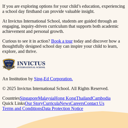
If you are exploring options for your child’s education, experiencing
a school day firsthand can provide valuable insight.​​​​‌ ‍ ​‍​‍‌‍ ‌ ​‍‌‍‍‌‌‍‌ ‌‍‍‌‌‍ ‍​‍​‍​ ‍‍​‍​‍‌ ​ ‌‍​‌‌‍ ‍‌‍‍‌‌ ‌​‌ ‍‌​‍ ‍‌‍‍‌‌‍ ​‍​‍​‍ ​​‍​‍‌‍‍​‌ ​‍‌‍‌‌‌‍‌‍​‍​‍​ ‍‍​‍​‍​‍ ‌ ​ ‌ ‌​‌ ‌‌‌‍‌​‌‍‍‌‌‍ ​‍ ‌‍‍‌‌‍ ‍‌ ‌​‌‍‌‌‌‍ ‍‌ ‌​​‍ ‌‍‌‌‌‍‌​‌‍‍‌‌ ‌​​‍ ‌‍ ‌‌‍ ‌‍‌​‌‍‌‌​ ‌‌ ​​‌ ​‍‌‍‌‌‌ ​ ‌‍‌‌‌‍ ‍‌ ‌​‌‍​‌‌ ‌​‌‍‍‌‌‍ ‌‍ ‍​ ‍ ‌‍‍‌‌‍‌​​ ‌​ ‌‍‌‍‌​​ ‌ ‌‍​ ​ ​‍‌‍‌‍​ ‍‌​ ​‍​‍ ‌​ ‌‍​ ‌ ​ ​‌​ ‌‌​‍ ‌​ ‌​​ ​‌‌‍‌‌​ ​‍​‍ ‌​ ‍​​ ‌ ‌‍‌‌​ ‌‌​‍ ‌‌‍‌‍‌‍‌‌‌‍‌‍‌‍​‍​ ‍‌‌‍​‍​ ​​​ ‌ ‌‍‌‌‌‍​ ​ ‍​​ ‌‍​ ‍ ‌ ‌​‌ ‍‌‌ ​​‌‍‌‌​ ‌‌‍ ‍‌‍‌‌‌ ‌ ‌ ​ ​ ‍ ‌ ​​‌‍​‌‌ ‌​‌‍‍​​ ‌‌‍​ ‌‍ ‌‍ ‍‌ ‌​‌‍‌‌‌‍ ‍‌ ‌​​‍‌‌​ ‌‌‌​​‍‌‌ ‌‍‍ ‌‍‌‌‌ ‍‌​‍‌‌​ ​ ‌​‌​​‍‌‌​ ​ ‌​‌​​‍‌‌​ ​‍​ ​‍​ ‍‌‌‍‌​​ ​‍‌‍​ ‌‍‌‍‌‍‌‌‌‍​‍‌‍‌‍​ ​‌​ ​ ‌‍​‍‌‍​‌​‍‌‌​ ​‍​ ​‍​‍‌‌​ ‌‌‌​‌​​‍ ‍‌‍​ ‌‍‍​‌‍‍‌‌‍ ​‌‍‌​‌ ​‍‌‍‌‌‌‍ ‍​‍‌‌​ ‌‌‌​​‍‌‌ ‌‍‍ ‌‍‌‌‌ ‍‌​‍‌‌​ ​ ‌​‌​​‍‌‌​ ​ ‌​‌​​‍‌‌​ ​‍​ ​‍​ ​​​ ​​​ ‍‌‌‍‌‌​ ‍‌​ ‌‍​ ‌‌​ ‌‌​ ‌​​ ‌​​ ‌‌‌‍‌‍​‍‌‌​ ​‍​ ​‍​‍‌‌​ ‌‌‌​‌​​‍ ‍‌ ‌​‌‍‌‌‌ ‍​‌ ‌​​ ‌‍​‍‌‍​‌‌ ​ ‌‍‌‌‌‌‌‌‌ ​‍‌‍ ​​ ‌​‍‌‌​ ​‍‌​‌‍‌ ​ ‌ ‌​‌ ‌‌‌‍‌​‌‍‍‌‌‍ ​‍‌‍‌‍‍‌‌‍‌​​ ‌​ ‌‍‌‍‌​​ ‌ ‌‍​ ​ ​‍‌‍‌‍​ ‍‌​ ​‍​‍ ‌​ ‌‍​ ‌ ​ ​‌​ ‌‌​‍ ‌​ ‌​​ ​‌‌‍‌‌​ ​‍​‍ ‌​ ‍​​ ‌ ‌‍‌‌​ ‌‌​‍ ‌‌‍‌‍‌‍‌‌‌‍‌‍‌‍​‍​ ‍‌‌‍​‍​ ​​​ ‌ ‌‍‌‌‌‍​ ​ ‍​​ ‌‍​‍‌‍‌ ‌​‌ ‍‌‌ ​​‌‍‌‌​ ‌‌‍ ‍‌‍‌‌‌ ‌ ‌ ​ ​‍‌‍‌ ​​‌‍​‌‌ ‌​‌‍‍​​ ‌‌‍​ ‌‍ ‌‍ ‍‌ ‌​‌‍‌‌‌‍ ‍‌ ‌​​‍‌‌​ ‌‌‌​​‍‌‌ ‌‍‍ ‌‍‌‌‌ ‍‌​‍‌‌​ ​ ‌​‌​​‍‌‌​ ​ ‌​‌​​‍‌‌​ ​‍​ ​‍​ ‍‌‌‍‌​​ ​‍‌‍​ ‌‍‌‍‌‍‌‌‌‍​‍‌‍‌‍​ ​‌​ ​ ‌‍​‍‌‍​‌​‍‌‌​ ​‍​ ​‍​‍‌‌​ ‌‌‌​‌​​‍ ‍‌‍​ ‌‍‍​‌‍‍‌‌‍ ​‌‍‌​‌ ​‍‌‍‌‌‌‍ ‍​‍‌‌​ ‌‌‌​​‍‌‌ ‌‍‍ ‌‍‌‌‌ ‍‌​‍‌‌​ ​ ‌​‌​​‍‌‌​ ​ ‌​‌​​‍‌‌​ ​‍​ ​‍​ ​​​ ​​​ ‍‌‌‍‌‌​ ‍‌​ ‌‍​ ‌‌​ ‌‌​ ‌​​ ‌​​ ‌‌‌‍‌‍​‍‌‌​ ​‍​ ​‍​‍‌‌​ ‌‌‌​‌​​‍ ‍‌ ‌​‌‍‌‌‌ ‍​‌ ‌​​‍‌‍‌ ​​‌‍‌‌‌ ​‍‌ ​ ‌ ​​‌‍‌‌‌‍​ ‌ ‌​‌‍‍‌‌ ‌‍‌‍‌‌​ ‌‌ ​​‌ ‌‌‌‍​‍‌‍ ​‌‍‍‌‌ ​ ‌‍‍​‌‍‌‌‌‍‌​​‍​‍‌ ‌
At Invictus International School, students are guided through an
engaging, inquiry-driven curriculum that supports both academic
achievement and personal growth.​​​​‌ ‍ ​‍​‍‌‍ ‌ ​‍‌‍‍‌‌‍‌ ‌‍‍‌‌‍ ‍​‍​‍​ ‍‍​‍​‍‌ ​ ‌‍​‌‌‍ ‍‌‍‍‌‌ ‌​‌ ‍‌​‍ ‍‌‍‍‌‌‍ ​‍​‍​‍ ​​‍​‍‌‍‍​‌ ​‍‌‍‌‌‌‍‌‍​‍​‍​ ‍‍​‍​‍​‍ ‌ ​ ‌ ‌​‌ ‌‌‌‍‌​‌‍‍‌‌‍ ​‍ ‌‍‍‌‌‍ ‍‌ ‌​‌‍‌‌‌‍ ‍‌ ‌​​‍ ‌‍‌‌‌‍‌​‌‍‍‌‌ ‌​​‍ ‌‍ ‌‌‍ ‌‍‌​‌‍‌‌​ ‌‌ ​​‌ ​‍‌‍‌‌‌ ​ ‌‍‌‌‌‍ ‍‌ ‌​‌‍​‌‌ ‌​‌‍‍‌‌‍ ‌‍ ‍​ ‍ ‌‍‍‌‌‍‌​​ ‌​ ‌‍‌‍‌​​ ‌ ‌‍​ ​ ​‍‌‍‌‍​ ‍‌​ ​‍​‍ ‌​ ‌‍​ ‌ ​ ​‌​ ‌‌​‍ ‌​ ‌​​ ​‌‌‍‌‌​ ​‍​‍ ‌​ ‍​​ ‌ ‌‍‌‌​ ‌‌​‍ ‌‌‍‌‍‌‍‌‌‌‍‌‍‌‍​‍​ ‍‌‌‍​‍​ ​​​ ‌ ‌‍‌‌‌‍​ ​ ‍​​ ‌‍​ ‍ ‌ ‌​‌ ‍‌‌ ​​‌‍‌‌​ ‌‌‍ ‍‌‍‌‌‌ ‌ ‌ ​ ​ ‍ ‌ ​​‌‍​‌‌ ‌​‌‍‍​​ ‌‌‍​ ‌‍ ‌‍ ‍‌ ‌​‌‍‌‌‌‍ ‍‌ ‌​​‍‌‌​ ‌‌‌​​‍‌‌ ‌‍‍ ‌‍‌‌‌ ‍‌​‍‌‌​ ​ ‌​‌​​‍‌‌​ ​ ‌​‌​​‍‌‌​ ​‍​ ​‍​ ​​​ ‌​​ ‍‌​ ‌​​ ​‍‌‍​‍​ ‌ ​ ‌​​ ‌ ​ ‌​​ ‌‍​ ​ ​‍‌‌​ ​‍​ ​‍​‍‌‌​ ‌‌‌​‌​​‍ ‍‌‍​ ‌‍‍​‌‍‍‌‌‍ ​‌‍‌​‌ ​‍‌‍‌‌‌‍ ‍​‍‌‌​ ‌‌‌​​‍‌‌ ‌‍‍ ‌‍‌‌‌ ‍‌​‍‌‌​ ​ ‌​‌​​‍‌‌​ ​ ‌​‌​​‍‌‌​ ​‍​ ​‍‌‍‌​​ ​​​ ‍​​ ​‌‌‍‌​‌‍‌​‌‍​ ​ ​‍‌‍‌​​ ‌ ​ ‍‌​ ‌‌​‍‌‌​ ​‍​ ​‍​‍‌‌​ ‌‌‌​‌​​‍ ‍‌ ‌​‌‍‌‌‌ ‍​‌ ‌​​ ‌‍​‍‌‍​‌‌ ​ ‌‍‌‌‌‌‌‌‌ ​‍‌‍ ​​ ‌​‍‌‌​ ​‍‌​‌‍‌ ​ ‌ ‌​‌ ‌‌‌‍‌​‌‍‍‌‌‍ ​‍‌‍‌‍‍‌‌‍‌​​ ‌​ ‌‍‌‍‌​​ ‌ ‌‍​ ​ ​‍‌‍‌‍​ ‍‌​ ​‍​‍ ‌​ ‌‍​ ‌ ​ ​‌​ ‌‌​‍ ‌​ ‌​​ ​‌‌‍‌‌​ ​‍​‍ ‌​ ‍​​ ‌ ‌‍‌‌​ ‌‌​‍ ‌‌‍‌‍‌‍‌‌‌‍‌‍‌‍​‍​ ‍‌‌‍​‍​ ​​​ ‌ ‌‍‌‌‌‍​ ​ ‍​​ ‌‍​‍‌‍‌ ‌​‌ ‍‌‌ ​​‌‍‌‌​ ‌‌‍ ‍‌‍‌‌‌ ‌ ‌ ​ ​‍‌‍‌ ​​‌‍​‌‌ ‌​‌‍‍​​ ‌‌‍​ ‌‍ ‌‍ ‍‌ ‌​‌‍‌‌‌‍ ‍‌ ‌​​‍‌‌​ ‌‌‌​​‍‌‌ ‌‍‍ ‌‍‌‌‌ ‍‌​‍‌‌​ ​ ‌​‌​​‍‌‌​ ​ ‌​‌​​‍‌‌​ ​‍​ ​‍​ ​​​ ‌​​ ‍‌​ ‌​​ ​‍‌‍​‍​ ‌ ​ ‌​​ ‌ ​ ‌​​ ‌‍​ ​ ​‍‌‌​ ​‍​ ​‍​‍‌‌​ ‌‌‌​‌​​‍ ‍‌‍​ ‌‍‍​‌‍‍‌‌‍ ​‌‍‌​‌ ​‍‌‍‌‌‌‍ ‍​‍‌‌​ ‌‌‌​​‍‌‌ ‌‍‍ ‌‍‌‌‌ ‍‌​‍‌‌​ ​ ‌​‌​​‍‌‌​ ​ ‌​‌​​‍‌‌​ ​‍​ ​‍‌‍‌​​ ​​​ ‍​​ ​‌‌‍‌​‌‍‌​‌‍​ ​ ​‍‌‍‌​​ ‌ ​ ‍‌​ ‌‌​‍‌‌​ ​‍​ ​‍​‍‌‌​ ‌‌‌​‌​​‍ ‍‌ ‌​‌‍‌‌‌ ‍​‌ ‌​​‍‌‍‌ ​​‌‍‌‌‌ ​‍‌ ​ ‌ ​​‌‍‌‌‌‍​ ‌ ‌​‌‍‍‌‌ ‌‍‌‍‌‌​ ‌‌ ​​‌ ‌‌‌‍​‍‌‍ ​‌‍‍‌‌ ​ ‌‍‍​‌‍‌‌‌‍‌​​‍​‍‌ ‌
Curious to see it in action? ​​​​‌ ‍ ​‍​‍‌‍ ‌ ​‍‌‍‍‌‌‍‌ ‌‍‍‌‌‍ ‍​‍​‍​ ‍‍​‍​‍‌ ​ ‌‍​‌‌‍ ‍‌‍‍‌‌ ‌​‌ ‍‌​‍ ‍‌‍‍‌‌‍ ​‍​‍​‍ ​​‍​‍‌‍‍​‌ ​‍‌‍‌‌‌‍‌‍​‍​‍​ ‍‍​‍​‍​‍ ‌ ​ ‌ ‌​‌ ‌‌‌‍‌​‌‍‍‌‌‍ ​‍ ‌‍‍‌‌‍ ‍‌ ‌​‌‍‌‌‌‍ ‍‌ ‌​​‍ ‌‍‌‌‌‍‌​‌‍‍‌‌ ‌​​‍ ‌‍ ‌‌‍ ‌‍‌​‌‍‌‌​ ‌‌ ​​‌ ​‍‌‍‌‌‌ ​ ‌‍‌‌‌‍ ‍‌ ‌​‌‍​‌‌ ‌​‌‍‍‌‌‍ ‌‍ ‍​ ‍ ‌‍‍‌‌‍‌​​ ‌​ ‌‍‌‍‌​​ ‌ ‌‍​ ​ ​‍‌‍‌‍​ ‍‌​ ​‍​‍ ‌​ ‌‍​ ‌ ​ ​‌​ ‌‌​‍ ‌​ ‌​​ ​‌‌‍‌‌​ ​‍​‍ ‌​ ‍​​ ‌ ‌‍‌‌​ ‌‌​‍ ‌‌‍‌‍‌‍‌‌‌‍‌‍‌‍​‍​ ‍‌‌‍​‍​ ​​​ ‌ ‌‍‌‌‌‍​ ​ ‍​​ ‌‍​ ‍ ‌ ‌​‌ ‍‌‌ ​​‌‍‌‌​ ‌‌‍ ‍‌‍‌‌‌ ‌ ‌ ​ ​ ‍ ‌ ​​‌‍​‌‌ ‌​‌‍‍​​ ‌‌‍​ ‌‍ ‌‍ ‍‌ ‌​‌‍‌‌‌‍ ‍‌ ‌​​‍‌‌​ ‌‌‌​​‍‌‌ ‌‍‍ ‌‍‌‌‌ ‍‌​‍‌‌​ ​ ‌​‌​​‍‌‌​ ​ ‌​‌​​‍‌‌​ ​‍​ ​‍​ ‍‌‌‍‌‍‌‍​‌​ ​‍​ ‌ ​ ​ ​ ‍‌‌‍​ ​ ‌‍​ ​​‌‍​ ​ ‍​​‍‌‌​ ​‍​ ​‍​‍‌‌​ ‌‌‌​‌​​‍ ‍‌‍​ ‌‍‍​‌‍‍‌‌‍ ​‌‍‌​‌ ​‍‌‍‌‌‌‍ ‍​‍‌‌​ ‌‌‌​​‍‌‌ ‌‍‍ ‌‍‌‌‌ ‍‌​‍‌‌​ ​ ‌​‌​​‍‌‌​ ​ ‌​‌​​‍‌‌​ ​‍​ ​‍​ ‍‌‌‍‌​‌‍​‍​ ​‌​ ‌‌‌‍​ ​ ‍‌​ ‌ ​ ‌‌​ ‌​​ ‌​​ ​ ​‍‌‌​ ​‍​ ​‍​‍‌‌​ ‌‌‌​‌​​‍ ‍‌ ‌​‌‍‌‌‌ ‍​‌ ‌​​ ‌‍​‍‌‍​‌‌ ​ ‌‍‌‌‌‌‌‌‌ ​‍‌‍ ​​ ‌​‍‌‌​ ​‍‌​‌‍‌ ​ ‌ ‌​‌ ‌‌‌‍‌​‌‍‍‌‌‍ ​‍‌‍‌‍‍‌‌‍‌​​ ‌​ ‌‍‌‍‌​​ ‌ ‌‍​ ​ ​‍‌‍‌‍​ ‍‌​ ​‍​‍ ‌​ ‌‍​ ‌ ​ ​‌​ ‌‌​‍ ‌​ ‌​​ ​‌‌‍‌‌​ ​‍​‍ ‌​ ‍​​ ‌ ‌‍‌‌​ ‌‌​‍ ‌‌‍‌‍‌‍‌‌‌‍‌‍‌‍​‍​ ‍‌‌‍​‍​ ​​​ ‌ ‌‍‌‌‌‍​ ​ ‍​​ ‌‍​‍‌‍‌ ‌​‌ ‍‌‌ ​​‌‍‌‌​ ‌‌‍ ‍‌‍‌‌‌ ‌ ‌ ​ ​‍‌‍‌ ​​‌‍​‌‌ ‌​‌‍‍​​ ‌‌‍​ ‌‍ ‌‍ ‍‌ ‌​‌‍‌‌‌‍ ‍‌ ‌​​‍‌‌​ ‌‌‌​​‍‌‌ ‌‍‍ ‌‍‌‌‌ ‍‌​‍‌‌​ ​ ‌​‌​​‍‌‌​ ​ ‌​‌​​‍‌‌​ ​‍​ ​‍​ ‍‌‌‍‌‍‌‍​‌​ ​‍​ ‌ ​ ​ ​ ‍‌‌‍​ ​ ‌‍​ ​​‌‍​ ​ ‍​​‍‌‌​ ​‍​ ​‍​‍‌‌​ ‌‌‌​‌​​‍ ‍‌‍​ ‌‍‍​‌‍‍‌‌‍ ​‌‍‌​‌ ​‍‌‍‌‌‌‍ ‍​‍‌‌​ ‌‌‌​​‍‌‌ ‌‍‍ ‌‍‌‌‌ ‍‌​‍‌‌​ ​ ‌​‌​​‍‌‌​ ​ ‌​‌​​‍‌‌​ ​‍​ ​‍​ ‍‌‌‍‌​‌‍​‍​ ​‌​ ‌‌‌‍​ ​ ‍‌​ ‌ ​ ‌‌​ ‌​​ ‌​​ ​ ​‍‌‌​ ​‍​ ​‍​‍‌‌​ ‌‌‌​‌​​‍ ‍‌ ‌​‌‍‌‌‌ ‍​‌ ‌​​‍‌‍‌ ​​‌‍‌‌‌ ​‍‌ ​ ‌ ​​‌‍‌‌‌‍​ ‌ ‌​‌‍‍‌‌ ‌‍‌‍‌‌​ ‌‌ ​​‌ ‌‌‌‍​‍‌‍ ​‌‍‍‌‌ ​ ‌‍‍​‌‍‌‌‌‍‌​​‍​‍‌ ‌
Book a tour​​​​‌ ‍ ​‍​‍‌‍ ‌ ​‍‌‍‍‌‌‍‌ ‌‍‍‌‌‍ ‍​‍​‍​ ‍‍​‍​‍‌ ​ ‌‍​‌‌‍ ‍‌‍‍‌‌ ‌​‌ ‍‌​‍ ‍‌‍‍‌‌‍ ​‍​‍​‍ ​​‍​‍‌‍‍​‌ ​‍‌‍‌‌‌‍‌‍​‍​‍​ ‍‍​‍​‍​‍ ‌ ​ ‌ ‌​‌ ‌‌‌‍‌​‌‍‍‌‌‍ ​‍ ‌‍‍‌‌‍ ‍‌ ‌​‌‍‌‌‌‍ ‍‌ ‌​​‍ ‌‍‌‌‌‍‌​‌‍‍‌‌ ‌​​‍ ‌‍ ‌‌‍ ‌‍‌​‌‍‌‌​ ‌‌ ​​‌ ​‍‌‍‌‌‌ ​ ‌‍‌‌‌‍ ‍‌ ‌​‌‍​‌‌ ‌​‌‍‍‌‌‍ ‌‍ ‍​ ‍ ‌‍‍‌‌‍‌​​ ‌​ ‌‍‌‍‌​​ ‌ ‌‍​ ​ ​‍‌‍‌‍​ ‍‌​ ​‍​‍ ‌​ ‌‍​ ‌ ​ ​‌​ ‌‌​‍ ‌​ ‌​​ ​‌‌‍‌‌​ ​‍​‍ ‌​ ‍​​ ‌ ‌‍‌‌​ ‌‌​‍ ‌‌‍‌‍‌‍‌‌‌‍‌‍‌‍​‍​ ‍‌‌‍​‍​ ​​​ ‌ ‌‍‌‌‌‍​ ​ ‍​​ ‌‍​ ‍ ‌ ‌​‌ ‍‌‌ ​​‌‍‌‌​ ‌‌‍ ‍‌‍‌‌‌ ‌ ‌ ​ ​ ‍ ‌ ​​‌‍​‌‌ ‌​‌‍‍​​ ‌‌‍​ ‌‍ ‌‍ ‍‌ ‌​‌‍‌‌‌‍ ‍‌ ‌​​‍‌‌​ ‌‌‌​​‍‌‌ ‌‍‍ ‌‍‌‌‌ ‍‌​‍‌‌​ ​ ‌​‌​​‍‌‌​ ​ ‌​‌​​‍‌‌​ ​‍​ ​‍​ ‍‌‌‍‌‍‌‍​‌​ ​‍​ ‌ ​ ​ ​ ‍‌‌‍​ ​ ‌‍​ ​​‌‍​ ​ ‍​​‍‌‌​ ​‍​ ​‍​‍‌‌​ ‌‌‌​‌​​‍ ‍‌‍​ ‌‍‍​‌‍‍‌‌‍ ​‌‍‌​‌ ​‍‌‍‌‌‌‍ ‍​‍‌‌​ ‌‌‌​​‍‌‌ ‌‍‍ ‌‍‌‌‌ ‍‌​‍‌‌​ ​ ‌​‌​​‍‌‌​ ​ ‌​‌​​‍‌‌​ ​‍​ ​‍​ ‌​‌‍​ ‌‍‌‌​ ‌‍‌‍​‌‌‍​ ​ ​‍​ ‌‌​ ‌‌‌‍​ ‌‍​‍​ ‍‌​‍‌‌​ ​‍​ ​‍​‍‌‌​ ‌‌‌​‌​​‍ ‍‌ ‌​‌‍‌‌‌ ‍​‌ ‌​​ ‌‍​‍‌‍​‌‌ ​ ‌‍‌‌‌‌‌‌‌ ​‍‌‍ ​​ ‌​‍‌‌​ ​‍‌​‌‍‌ ​ ‌ ‌​‌ ‌‌‌‍‌​‌‍‍‌‌‍ ​‍‌‍‌‍‍‌‌‍‌​​ ‌​ ‌‍‌‍‌​​ ‌ ‌‍​ ​ ​‍‌‍‌‍​ ‍‌​ ​‍​‍ ‌​ ‌‍​ ‌ ​ ​‌​ ‌‌​‍ ‌​ ‌​​ ​‌‌‍‌‌​ ​‍​‍ ‌​ ‍​​ ‌ ‌‍‌‌​ ‌‌​‍ ‌‌‍‌‍‌‍‌‌‌‍‌‍‌‍​‍​ ‍‌‌‍​‍​ ​​​ ‌ ‌‍‌‌‌‍​ ​ ‍​​ ‌‍​‍‌‍‌ ‌​‌ ‍‌‌ ​​‌‍‌‌​ ‌‌‍ ‍‌‍‌‌‌ ‌ ‌ ​ ​‍‌‍‌ ​​‌‍​‌‌ ‌​‌‍‍​​ ‌‌‍​ ‌‍ ‌‍ ‍‌ ‌​‌‍‌‌‌‍ ‍‌ ‌​​‍‌‌​ ‌‌‌​​‍‌‌ ‌‍‍ ‌‍‌‌‌ ‍‌​‍‌‌​ ​ ‌​‌​​‍‌‌​ ​ ‌​‌​​‍‌‌​ ​‍​ ​‍​ ‍‌‌‍‌‍‌‍​‌​ ​‍​ ‌ ​ ​ ​ ‍‌‌‍​ ​ ‌‍​ ​​‌‍​ ​ ‍​​‍‌‌​ ​‍​ ​‍​‍‌‌​ ‌‌‌​‌​​‍ ‍‌‍​ ‌‍‍​‌‍‍‌‌‍ ​‌‍‌​‌ ​‍‌‍‌‌‌‍ ‍​‍‌‌​ ‌‌‌​​‍‌‌ ‌‍‍ ‌‍‌‌‌ ‍‌​‍‌‌​ ​ ‌​‌​​‍‌‌​ ​ ‌​‌​​‍‌‌​ ​‍​ ​‍​ ‌​‌‍​ ‌‍‌‌​ ‌‍‌‍​‌‌‍​ ​ ​‍​ ‌‌​ ‌‌‌‍​ ‌‍​‍​ ‍‌​‍‌‌​ ​‍​ ​‍​‍‌‌​ ‌‌‌​‌​​‍ ‍‌ ‌​‌‍‌‌‌ ‍​‌ ‌​​‍‌‍‌ ​​‌‍‌‌‌ ​‍‌ ​ ‌ ​​‌‍‌‌‌‍​ ‌ ‌​‌‍‍‌‌ ‌‍‌‍‌‌​ ‌‌ ​​‌ ‌‌‌‍​‍‌‍ ​‌‍‍‌‌ ​ ‌‍‍​‌‍‌‌‌‍‌​​‍​‍‌ ‌
today and discover how a
thoughtfully designed school day can inspire your child to learn,
explore, and thrive.​​​​‌ ‍ ​‍​‍‌‍ ‌ ​‍‌‍‍‌‌‍‌ ‌‍‍‌‌‍ ‍​‍​‍​ ‍‍​‍​‍‌ ​ ‌‍​‌‌‍ ‍‌‍‍‌‌ ‌​‌ ‍‌​‍ ‍‌‍‍‌‌‍ ​‍​‍​‍ ​​‍​‍‌‍‍​‌ ​‍‌‍‌‌‌‍‌‍​‍​‍​ ‍‍​‍​‍​‍ ‌ ​ ‌ ‌​‌ ‌‌‌‍‌​‌‍‍‌‌‍ ​‍ ‌‍‍‌‌‍ ‍‌ ‌​‌‍‌‌‌‍ ‍‌ ‌​​‍ ‌‍‌‌‌‍‌​‌‍‍‌‌ ‌​​‍ ‌‍ ‌‌‍ ‌‍‌​‌‍‌‌​ ‌‌ ​​‌ ​‍‌‍‌‌‌ ​ ‌‍‌‌‌‍ ‍‌ ‌​‌‍​‌‌ ‌​‌‍‍‌‌‍ ‌‍ ‍​ ‍ ‌‍‍‌‌‍‌​​ ‌​ ‌‍‌‍‌​​ ‌ ‌‍​ ​ ​‍‌‍‌‍​ ‍‌​ ​‍​‍ ‌​ ‌‍​ ‌ ​ ​‌​ ‌‌​‍ ‌​ ‌​​ ​‌‌‍‌‌​ ​‍​‍ ‌​ ‍​​ ‌ ‌‍‌‌​ ‌‌​‍ ‌‌‍‌‍‌‍‌‌‌‍‌‍‌‍​‍​ ‍‌‌‍​‍​ ​​​ ‌ ‌‍‌‌‌‍​ ​ ‍​​ ‌‍​ ‍ ‌ ‌​‌ ‍‌‌ ​​‌‍‌‌​ ‌‌‍ ‍‌‍‌‌‌ ‌ ‌ ​ ​ ‍ ‌ ​​‌‍​‌‌ ‌​‌‍‍​​ ‌‌‍​ ‌‍ ‌‍ ‍‌ ‌​‌‍‌‌‌‍ ‍‌ ‌​​‍‌‌​ ‌‌‌​​‍‌‌ ‌‍‍ ‌‍‌‌‌ ‍‌​‍‌‌​ ​ ‌​‌​​‍‌‌​ ​ ‌​‌​​‍‌‌​ ​‍​ ​‍​ ‍‌‌‍‌‍‌‍​‌​ ​‍​ ‌ ​ ​ ​ ‍‌‌‍​ ​ ‌‍​ ​​‌‍​ ​ ‍​​‍‌‌​ ​‍​ ​‍​‍‌‌​ ‌‌‌​‌​​‍ ‍‌‍​ ‌‍‍​‌‍‍‌‌‍ ​‌‍‌​‌ ​‍‌‍‌‌‌‍ ‍​‍‌‌​ ‌‌‌​​‍‌‌ ‌‍‍ ‌‍‌‌‌ ‍‌​‍‌‌​ ​ ‌​‌​​‍‌‌​ ​ ‌​‌​​‍‌‌​ ​‍​ ​‍‌‍​ ‌‍​ ‌‍‌‍‌‍‌‌‌‍‌‌​ ​ ​ ‍‌​ ‌ ​ ‌‌​ ‍​‌‍‌​‌‍​ ​‍‌‌​ ​‍​ ​‍​‍‌‌​ ‌‌‌​‌​​‍ ‍‌ ‌​‌‍‌‌‌ ‍​‌ ‌​​ ‌‍​‍‌‍​‌‌ ​ ‌‍‌‌‌‌‌‌‌ ​‍‌‍ ​​ ‌​‍‌‌​ ​‍‌​‌‍‌ ​ ‌ ‌​‌ ‌‌‌‍‌​‌‍‍‌‌‍ ​‍‌‍‌‍‍‌‌‍‌​​ ‌​ ‌‍‌‍‌​​ ‌ ‌‍​ ​ ​‍‌‍‌‍​ ‍‌​ ​‍​‍ ‌​ ‌‍​ ‌ ​ ​‌​ ‌‌​‍ ‌​ ‌​​ ​‌‌‍‌‌​ ​‍​‍ ‌​ ‍​​ ‌ ‌‍‌‌​ ‌‌​‍ ‌‌‍‌‍‌‍‌‌‌‍‌‍‌‍​‍​ ‍‌‌‍​‍​ ​​​ ‌ ‌‍‌‌‌‍​ ​ ‍​​ ‌‍​‍‌‍‌ ‌​‌ ‍‌‌ ​​‌‍‌‌​ ‌‌‍ ‍‌‍‌‌‌ ‌ ‌ ​ ​‍‌‍‌ ​​‌‍​‌‌ ‌​‌‍‍​​ ‌‌‍​ ‌‍ ‌‍ ‍‌ ‌​‌‍‌‌‌‍ ‍‌ ‌​​‍‌‌​ ‌‌‌​​‍‌‌ ‌‍‍ ‌‍‌‌‌ ‍‌​‍‌‌​ ​ ‌​‌​​‍‌‌​ ​ ‌​‌​​‍‌‌​ ​‍​ ​‍​ ‍‌‌‍‌‍‌‍​‌​ ​‍​ ‌ ​ ​ ​ ‍‌‌‍​ ​ ‌‍​ ​​‌‍​ ​ ‍​​‍‌‌​ ​‍​ ​‍​‍‌‌​ ‌‌‌​‌​​‍ ‍‌‍​ ‌‍‍​‌‍‍‌‌‍ ​‌‍‌​‌ ​‍‌‍‌‌‌‍ ‍​‍‌‌​ ‌‌‌​​‍‌‌ ‌‍‍ ‌‍‌‌‌ ‍‌​‍‌‌​ ​ ‌​‌​​‍‌‌​ ​ ‌​‌​​‍‌‌​ ​‍​ ​‍‌‍​ ‌‍​ ‌‍‌‍‌‍‌‌‌‍‌‌​ ​ ​ ‍‌​ ‌ ​ ‌‌​ ‍​‌‍‌​‌‍​ ​‍‌‌​ ​‍​ ​‍​‍‌‌​ ‌‌‌​‌​​‍ ‍‌ ‌​‌‍‌‌‌ ‍​‌ ‌​​‍‌‍‌ ​​‌‍‌‌‌ ​‍‌ ​ ‌ ​​‌‍‌‌‌‍​ ‌ ‌​‌‍‍‌‌ ‌‍‌‍‌‌​ ‌‌ ​​‌ ‌‌‌‍​‍‌‍ ​‌‍‍‌‌ ​ ‌‍‍​‌‍‌‌‌‍‌​​‍​‍‌ ‌
An Institution by
Sing-Ed Corporation.
© 2025 Invictus International School. All Rights Reserved.
Countries
Singapore
Malaysia
Hong Kong
Thailand
Cambodia
Quick Links
Our Story
Curricula
News
Careers
Contact Us
Terms and Conditions
Data Protection Notice